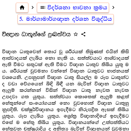
home
navigate_next
toc
විදර්ශනා භාවනා ක්‍රමය
navigate_next
5. මාර්ගාමාර්ගඥාන දර්ශන විශුද්ධිය
විඥාන ධාතූන්ගේ දුඃඛත්වය
star_outline
share
විඥාන ධාතුවෙන් තොර වූ ශරීරයක් තිබුණත් එයින් කිසි
ආස්වාදයක් ලැබිය නො හැකි ය. සත්ත්වයාට ආශ්වාදයක්
ඇති වීමට සතුටක් ඇති වීමට විඥාන ධාතුව තිබිය යුතු ම
ය. ශරීරයක් වුවමනා වන්නේ විඥාන ධාතුවට භාජනයක්
වශයෙනි. උපනුපන් විඥාන ධාතු සියල්ල ම රූප ධාතූන්ට
ද වඩා වේගයෙන් බිඳි බිඳී යන බැවින් විඥාන ධාතුවට
ඇලුම් කරන්නන් විසින් විඥාන ධාතු නැවත නැවත
උපදවා ගත යුතුය. සත්ත්වයා කොතෙක් ඇලුම් කළත්
හේතූන්ගේ සංයෝගයක් නො වුවහොත් විඥාන ධාතුහු
නූපදිති. චක්ෂුර්විඥානය ඉපැදීමට නිරුපද්‍රිත ඇසක් තිබිය
යුතුය. රූප ලැබිය යුතුය. ශ්‍රෝත්‍ර විඥානාදියේ ඉපැදීමට
එසේ ම හේතු තිබිය යුතුය. විඥානයන්ගේ උත්පත්තියට
හේතුවන චක්ෂුරාදිය ද අනිත්‍ය බැවින් විඥානයන් වුවමනා