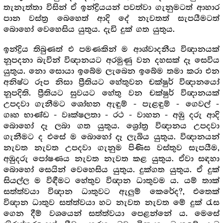
තැනැත්තා විසින් ඒ ඉන්ද්‍රියයන් පවත්වා ගැනුමටත් ආහාර
පාන වස්ත්‍ර බෙහෙත් ආදි දේ නැවතත් සැපයීමටත්
බොහෝ වෙහෙසිය යුතුය. දැඩි දුක් ගත යුතුය.
ඉන්ද්‍රිය තිබුණත් එ පමණකින් ම ආශ්වාදනීය විඥානයක්
නූපදනා බැවින් විඥානයට අරමුණු වන දහසක් දෑ සෙවිය
යුතුය. නො සොයා ඉබේම ලැබෙන ඉබේම තමා කරා එන
අනිෂ්ට රූප නිසා ප්‍රීතියට හේතුවන චක්ෂුර් විඥානයෝ
නූපදිති. ප්‍රීතියට සුවයට හේතු වන චක්ෂුර් විඥානයක්
උපදවා ගැනීමට ශෝභන ඇඳුම් - පැළඳුම් - ගෙවල් -
ගෘහ භාණ්ඩ - වෘක්ෂලතා - රථ - වාහන - අඹු දරු ආදි
බොහෝ දෑ ලබා ගත යුතුය. ශ්‍රෝත්‍ර විඥානය උපදවා
ගැනීමට ද එසේ ම බොහෝ දෑ ලැබිය යුතුය. විඥානයන්
නැවත නැවත උපදවා ගැනුම පිණිස වස්තුව සැපයීම,
අඹුදරු පෝෂණය නැවත නැවත කළ යුතුය. ඒවා සඳහා
බොහෝ සෙයින් වෙහෙසිය යුතුය. දුක්ගත යුතුය. ඒ දුක්
සියල්ල ම විඳීමට හේතුව විඥාන ධාතුවම ය. යම් තාක්
සත්ත්වයා විඥාන ධාතුවට ඇලුම් කෙරේද?, එතෙක්
විඥාන ධාතුව සත්ත්වයා හට නැවත නැවත මේ දුක් රැස
ගෙන දීම් වශයෙන් සත්ත්වයා පෙළන්නේ ය. මෙසේ