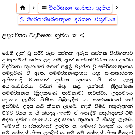
home
navigate_next
toc
විදර්ශනා භාවනා ක්‍රමය
navigate_next
5. මාර්ගාමාර්ගඥාන දර්ශන විශුද්ධිය
උදයව්‍යය විදර්ශනා ක්‍රමය
star_outline
share
මෙහි දැක් වූ පරිදි රූප සප්තක අරූප සප්තක විදර්ශනාව
ද මැනවින් කරන ලද නම්, දැන් යෝගාවචරයා හට දශවිධ
විදර්ශනා ඥානයන් ගෙන් පළමු වැන්න වූ සම්ර්ශනඥානය
සම්පූර්ණ වී ඇත. සම්මර්ශනඥානය යනු සංස්කාරයන්
අනිත්‍යාදි වශයෙන් දක්නා ඥානය යි. එය ලැබූ
යෝගාවචරයා විසින් මතු කළ යුත්තේ, ත්‍රිලක්ෂණ
සම්මර්ශනය (ත්‍රිලක්ෂණ භාවනාව) නවත්වා, උදයව්‍යය
ඥානය ලැබීම පිණිස පිළිපැදීම ය. සංස්කාරයන් ගේ
ඉපදීමට
යයි කියනු ලැබේ. නැති වීමට අතුරුදහන්
උදය
වීමට
ය යි කියනු ලැබේ. ඒ ඉපැදීම් අතුරුදහන් වීම්
ව්‍යය
දෙක දක්නා ඥානයට
යි කියනු ලැබේ.
උදයව්‍යය ඥානය
“මෙසේ සංස්කාරයෝ උපදිත් ය, මෙසේ බිඳෙත් ය, මේ
මේ හේතුන් නිසා උපදිත් ය. මේ මේ හේතුන් නිසා බිඳෙත්