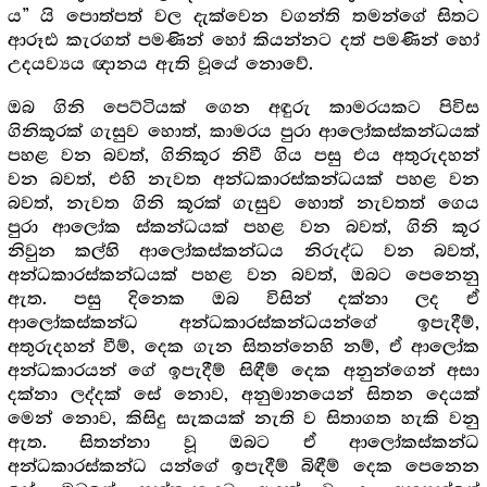
ය” යි පොත්පත් වල දැක්වෙන වගන්ති තමන්ගේ සිතට
ආරූඪ කැරගත් පමණින් හෝ කියන්නට දත් පමණින් හෝ
උදයව්‍යය ඥානය ඇති වූයේ නොවේ.
ඔබ ගිනි පෙට්ටියක් ගෙන අඳුරු කාමරයකට පිවිස
ගිනිකූරක් ගැසුව හොත්, කාමරය පුරා ආලෝකස්කන්ධයක්
පහළ වන බවත්, ගිනිකූර නිවී ගිය පසු එය අතුරුදහන්
වන බවත්, එහි නැවත අන්ධකාරස්කන්ධයක් පහළ වන
බවත්, නැවත ගිනි කූරක් ගැසුව හොත් නැවතත් ගෙය
පුරා ආලෝක ස්කන්ධයක් පහළ වන බවත්, ගිනි කූර
නිවුන කල්හි ආලෝකස්කන්ධය නිරුද්ධ වන බවත්,
අන්ධකාරස්කන්ධයක් පහළ වන බවත්, ඔබට පෙනෙනු
ඇත. පසු දිනෙක ඔබ විසින් දක්නා ලද ඒ
ආලෝකස්කන්ධ අන්ධකාරස්කන්ධයන්ගේ ඉපැදීම්,
අතුරුදහන් වීම්, දෙක ගැන සිතන්නෙහි නම්, ඒ ආලෝක
අන්ධකාරයන් ගේ ඉපැදීම් සිඳීම් දෙක අනුන්ගෙන් අසා
දක්නා ලද්දක් සේ නොව, අනුමානයෙන් සිතන දෙයක්
මෙන් නොව, කිසිදු සැකයක් නැති ව සිතාගත හැකි වනු
ඇත. සිතන්නා වූ ඔබට ඒ ආලෝකස්කන්ධ
අන්ධකාරස්කන්ධ යන්ගේ ඉපැදීම් බිඳීම් දෙක පෙනෙන