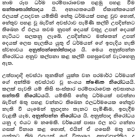
නාම රූප ධර්ම පරම්පාරාවෙක පළමු පහළ වීම
යි. අනාගතයෙහි ඒකාන්තයෙන්
සන්තත්‍යෝත්පාදය
ඵලයක් උපදවන යම්කිසි හේතු ධර්මයක් පහළ වුව හොත්,
හේතුව පහළ වූ බැවින් අවස්ථාව පැමිණි කල්හි උපදින්නට
තිබෙන ඒ ඵලය තවම නූපන් දෙයක් වතුදු උපන් දෙයක්
හැටියට සලකනු ලැබේ. උපදින්නට මත්තෙන් උපන්
දෙයක් ලෙස සැලකිය යුතු ඒ ධර්මයන් ගේ ඉපැදිය හැකි
ස්වභාවය
යි. මෙය අනුත්පන්න
අනුත්පන්නෝත්පාදය
නිරෝධය අනුව කල්පනා කළ කල්හි පහසුවෙන් වැටහෙනු
ඇත.
උත්පාදාදි අවස්ථා තුනකින් යුක්ත වන පරමාර්ථ ධර්මයන්
ගේ අන්තිම අවස්ථාව වූ භංගය
යි.
ක්ෂණික නිරෝධය
කලක් පැවති යම් කිසි සංස්කාර පරම්පාරාවෙක අවසානය
යි. යම්කිසි හේතු ධර්මයක් පවත්නා
සන්තති නිරෝධය
බැවින් මතු පහළ වන්නට තිබෙන ඵලධර්මයෙක හේතුව
නැති වී යෑමෙන් නූපදනා තැනට පැමිණීම, ඉපැදීම
වැළකී යෑම,
යි. අනුත්පාද නිරෝධය
අනුත්පන්න නිරෝධය
යනු ද එයට ම නමෙකි. වර්ෂයක් පාසා ඵල හට ගන්නා
ගසක් විනාශ කළ හොත්, එයින් ඒ ගසෙහි මතු හට
ගන්නට තිබූ ඵලයන් ගේ විනාශය, අභාවප්‍රාප්තිය ද