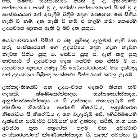
සේ, ඔබගේ සන්තානයට අයත් වූ ද, අන්‍යන්ගේ
සන්තානයට අයත් වූ ද, සත්ත්ව සන්තානයෙන් පිටත් වූ ද
සංස්කාරයන් ගේ ඉපැදීම් බිඳීම් දෙක පෙනෙන සේ සිතිය
හැකි වී නම්, දත හැකි වී නම් එ කල්හි තමා කෙරෙහි
උදයව්‍යය ඥානය ඇති වූ බව දත යුතුය.
යෝගාවචරයන් විසින් එ බඳු සුවිසද දැනුමක් ඇති වන
තුරු සංස්කාරයන් ගේ උදයව්‍යය දෙක ගැන නැවත
නැවත සිතිය යුතු ය. සෙවිය යුතු ය. දැන් කළ යුතු
භාවනාව ඒ උදයව්‍යය දෙක සෙවීම සහ සිතීම ම ය.
උදයව්‍යය ඥානය ලබනු රිසි යෝගාවචරයනට මඟ දක්වනු
වස් උදයව්‍යය පිළිබඳ සංක්ෂේප විස්තරයක් කරනු ලැබේ.
-
යනු උදය-ව්‍යය දෙකට කියන නම්
උත්පාද
නිරෝධ
දෙකකි.
,
,
ක්ෂණිකෝත්පාදය
සන්තත්‍යෝත්පාදය
ය යි උත්පාදය තෙවැදෑරුම් වේ.
අනුත්පන්නෝත්පාදය
ක්ෂණික නිරෝධය, සන්තති නිරෝධය, අනුත්පන්න
නිරෝධය යි නිරෝධය ද තෙ වැදෑරුම් වේ. අභිධර්මයෙහි
දැක්වෙන පරමාර්ථ ධර්මයන් ගේ උත්පාද, ස්ථිති, භංග යන
අවස්ථා තුන අතුරෙන් පළමු වන අවස්ථාව
සංස්කාරයන්ගේ
යි. කලක් පවත්නා වූ
ක්ෂණිකෝත්පාදය