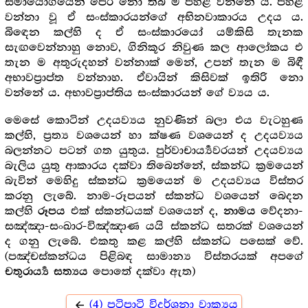
සමායෝගයෙන් පෙර නො තිබී ම පහළ වන්නේ ය. පහළ
වන්නා වූ ඒ සංස්කාරයන්ගේ අභිනවාකාරය උදය ය.
බිඳෙන කල්හි ද ඒ සංස්කාරයෝ යම්කිසි තැනක
සැඟවෙන්නාහු නොව, ගිනිකූර නිවුණ කල ආලෝකය එ
තැන ම අතුරුදහන් වන්නාක් මෙන්, උපන් තැන ම බිඳී
අභාවප්‍රාප්ත වන්නාහ. ඒවායින් කිසිවක් ඉතිරි නො
වන්නේ ය. අභාවප්‍රාප්තිය සංස්කාරයන් ගේ ව්‍යය ය.
මෙසේ කොටින් උදයව්‍යය නුවණින් බලා එය වැටහුණ
කල්හි, ප්‍රත්‍ය වශයෙන් හා ක්ෂණ වශයෙන් ද උදයව්‍යය
බලන්නට පටන් ගත යුතුය. පුර්වාචාර්‍ය්‍යවරයන් උදයව්‍යය
බැලිය යුතු ආකාරය දක්වා තිබෙන්නේ, ස්කන්ධ ක්‍රමයෙන්
බැවින් මෙහිදු ස්කන්ධ ක්‍රමයෙන් ම උදයව්‍යය විස්තර
කරනු ලැබේ. නාම-රූපයන් ස්කන්ධ වශයෙන් බෙදන
කල්හි
එක් ස්කන්ධයක් වශයෙන් ද,
වේදනා-
රූපය
නාමය
සඤ්ඤා-සංඛාර-විඤ්ඤාණ යයි ස්කන්ධ සතරක් වශයෙන්
ද ගනු ලැබේ. එකතු කළ කල්හි ස්කන්ධ පසෙක් වේ.
(පඤ්චස්කන්ධය පිළිබඳ සාමාන්‍ය විස්තරයක් අපගේ
පොතේ දක්වා ඇත)
චතුරාර්‍ය්‍ය සත්‍යය
(4) පටිපාටි විදර්ශනා වාක්‍යය
arrow_back