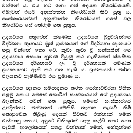
වන්නේ ය. එය හට නො ගත් දෙයක නිරෝධයෙකි.
එබැවින් එයට අනුත්පන්න නිරෝධයයි කිව යුතු ය.
සංස්කාරයන්ගේ අනුත්පන්න නිරෝධයත් ගසේ ඵල
නිරෝධය සේ තේරුම් ගත යුතුය.
උදයව්‍යය අතුරෙන් ක්ෂණික උදයව්‍යය බුදුවරුන්ගේ
විදර්ශනා ඥානයට මුත් ශ්‍රාවකයන් ගේ විදර්ශනා ඥානයට
හසු වන්නේ නො වේ. කුඩා කුඩා වූ සන්තතීන් ගේ
උදයව්‍යය සොයා නුවණ දියුණු කර ගැනීමෙන් ක්ෂණික
උදයව්‍යය දර්ශනයට ලං වූ දර්ශනයක් පමණක්
ශ්‍රාවකයනට ඇති කර ගත හැකි ය. ශ්‍රාවකයන්ට මාර්ග
ඵලයනට පැමිණීමට එය ප්‍රමාණ ය.
උදයව්‍යය ඥානය සම්පාදනය කරන යෝගාවචරයා විසින්
පළමු කොට මෙසේ කොටින් සංස්කාරයන් ගේ උදයව්‍යය
බලන්නට පටන් ගත යුතුය. මෙසේ සංස්කාරයේ
උපදින්නට මත්තෙන් යම්කිසි තැනක සැඟවී තිබී
කොපුවෙක තිබුණු දෙයක් පිටතට එන්නාක් මෙන්
එන්නාහු නොව, අඳුරේ ගිනිකූරක් ගැසූ කල්හි පෙර නො
පැවති ආලෝකයක් පහළ වන්නාක් මෙන්, හේතූන්ගේ