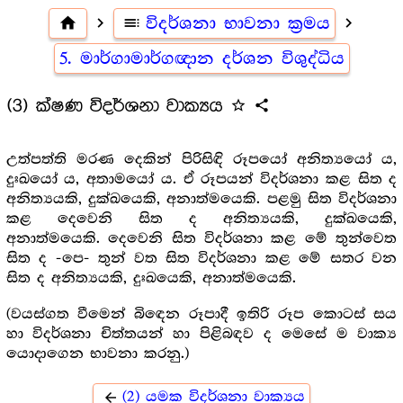
home
navigate_next
toc
විදර්ශනා භාවනා ක්‍රමය
navigate_next
5. මාර්ගාමාර්ගඥාන දර්ශන විශුද්ධිය
(3) ක්ෂණ විදර්ශනා වාක්‍යය
star_outline
share
උත්පත්ති මරණ දෙකින් පිරිසිඳි රූපයෝ අනිත්‍යයෝ ය,
දුඃඛයෝ ය, අතාමයෝ ය. ඒ රූපයන් විදර්ශනා කළ සිත ද
අනිත්‍යයකි, දුක්ඛයෙකි, අනාත්මයෙකි. පළමු සිත විදර්ශනා
කළ දෙවෙනි සිත ද අනිත්‍යයකි, දුක්ඛයෙකි,
අනාත්මයෙකි. දෙවෙනි සිත විදර්ශනා කළ මේ තුන්වෙත
සිත ද -පෙ- තුන් වත සිත විදර්ශනා කළ මේ සතර වන
සිත ද අනිත්‍යයකි, දුඃඛයෙකි, අනාත්මයෙකි.
(වයස්ගත වීමෙන් බිඳෙන රූපාදී ඉතිරි රූප කොටස් සය
හා විදර්ශනා චිත්තයන් හා පිළිබඳව ද මෙසේ ම වාක්‍ය
යොදාගෙන භාවනා කරනු.)
(2) යමක විදර්ශනා වාක්‍යය
arrow_back