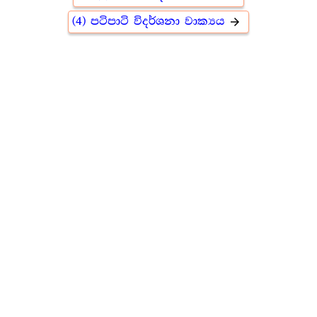
(4) පටිපාටි විදර්ශනා වාක්‍යය
arrow_forward