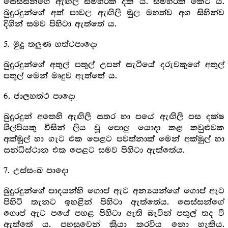
සෙස්සන්ගේ ඇඟිලි සමහරක් දික් ය. සමහරක් කෙටි ය.
බුදුරදුන්ගේ අත් පාවල ඇඟිලි මුල මහත්ව අග සිහින්ව
දිගින් සමව පිහිටා ඇත්තේ ය.
5. මුදු තලුණ හත්ථපාදො
බුදුරදුන්ගේ අතුල් පතුල් උපන් සැටියේ දරුවකුගේ අතුල්
පතුල් මෙන් මෘදුව ඇත්තේ ය.
6. ජාලහත්ථ පාදො
බුදුරදුන් අතෙහි ඇඟිලි සතර හා පයේ ඇඟිලි පස දක්ෂ
ශිල්පියකු විසින් ලිය වූ පොලු යොදා කළ කවුළුවක
අක්මුල් හා ගැට එක පෙළට පවත්නාක් මෙන් අක්මුල් හා
සන්ධිස්ථාන එක පෙළට සමව පිහිටා ඇත්තේය.
7. උස්සංඛ පාදො
බුදුරදුන්ගේ පාදයන්හි ගොප් ඇට අන්‍යයන්ගේ ගොප් ඇට
පිහිටි තැනට ඉහළින් පිහිටා ඇත්තේය. සෙස්සන්ගේ
ගොප් ඇට පයේ පහළ පිහිටා ඇති බැවින් පතුල් තද වී
ඇත්තේ ය. පහසුවෙන් ක්‍රියා කරවිය නො හැකිය.