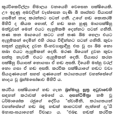
කුරවිකෙවිල්ලා හිමාලය වනයෙහි වෙසෙන පක්ෂියෙකි.
ඌ ඉදුණු අඹවලින් වෑස්සෙන පැණි බී තෘප්තව පියාපත්
ගසමින් නාද කරන්නට පටන් ගනී. උගේ හඬ කොතරම්
මිහිරි ද කියත හොත්, ඒ හඬ කන හුණු මෘගපක්ෂීහු
මත්වූවන් මෙන් එයට ඇහුම්කම් දෙන්නට පටන් ගනිති.
තණ කන මෘගයෝ කටට ගත් තණ බිම හෙලා එයට
ඇහුම්කන් දෙමින් එහි රසය විඳින්නට පටන් ගනිති. කුඩා
සතුන් ලුහුබැඳ දුවන සිංහව්‍යාඝ්‍රාදීහු එස වූ පා බිම නො
තබා එයට ඇහුම්කන් දෙති. මරණ බියෙන් දුවන කුඩා
සත්තු නැවතී එයට ඇහුම්කන් දෙති. පියාසර කරන
පක්ෂීහු පියාපත් නොගසා ඒ හඬ අසති. දියෙහි මස්හු වරල්
නො ගසා ඒ හඬ අසති. කරවීක පක්ෂීයාගේ හඬට වඩා
සියගුණයෙන් සහස් ගුණයෙන් තථාගතයන් වහන්සේගේ
නාදය වූ බ්‍රහ්මඝෝෂාව මිහිරි ය.
කරවීය පක්ෂියාගේ හඬ ගැන
බ්‍රහ්මායු සූත්‍ර අටුවාවෙහි
සඳහන් කථාවක් මෙසේ ය.
නම් වූ
අසන්ධිමිත්‍රා
ධර්මාශෝක රජුගේ දේවිය “ස්වාමීනි, තථාගතයන්
වහන්සේගේ හඬ බඳු හඬක් කාහටවත් ඇත්තේ දැ”යි
මහාසංඝයාගෙන් විචාළා ය. “එබඳු හඬක් කරවීක