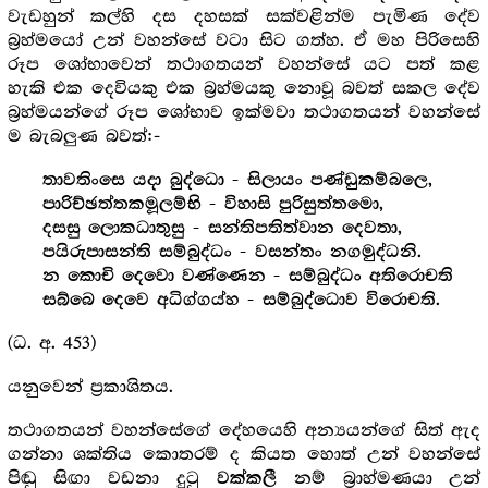
වැඩහුන් කල්හි දස දහසක් සක්වළින්ම පැමිණ දේව
බ්‍රහ්මයෝ උන් වහන්සේ වටා සිට ගත්හ. ඒ මහ පිරිසෙහි
රූප ශෝභාවෙන් තථාගතයන් වහන්සේ යට පත් කළ
හැකි එක දෙවියකු එක බ්‍රහ්මයකු නොවූ බවත් සකල දේව
බ්‍රහ්මයන්ගේ රූප ශෝභාව ඉක්මවා තථාගතයන් වහන්සේ
ම බැබලුණ බවත්:-
තාවතිංසෙ යදා බුද්ධො - සිලායං පණ්ඩුකම්බලෙ,
පාරිච්ඡත්තකමූලම්භි - විහාසි පුරිසුත්තමො,
දසසු ලොකධාතුසු - සන්තිපතිත්වාන දෙවතා,
පයිරුපාසන්ති සම්බුද්ධං - වසන්තං නගමුද්ධනි.
න කොචි දෙවො වණ්ණෙන - සම්බුද්ධං අතිරොචති
සබ්බෙ දෙවෙ අධිග්ගය්හ - සම්බුද්ධොව විරොචති.
(ධ. අ. 453)
යනුවෙන් ප්‍රකාශිතය.
තථාගතයන් වහන්සේගේ දේහයෙහි අන්‍යයන්ගේ සිත් ඇද
ගන්නා ශක්තිය කොතරම් ද කියත හොත් උන් වහන්සේ
පිඬු සිඟා වඩනා දුටු
නම් බ්‍රාහ්මණයා උන්
වක්කලී