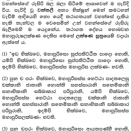
වහන්සේගේ රූසිරි බල බලා සිටීමේ ආශාවෙන් ම පැවිදි
විය. පැවිදි වූ
අන්‍ය භික්ෂූන් මෙන් කමටහන්
වක්කලී
වැඩීම් ආදියෙහි නො යෙදී තථාගතයන් වහන්සේ දැකිය
හැකි තැන්වල ම වෙසෙමින් උන් වහන්සේගේ රූසිරු
බැලීමෙහි ම යෙදුනේය. තථාගත දේහය හොබවන
මහාපුරුෂලක්ෂණ දෙතිස මෙසේ
වදාරා
ලක්ෂණ සූත්‍රයෙහි
ඇත්තේ ය.
(1) “ඉඩ භික්ඛවෙ, මහාපුරිසො සුප්පතිට්ඨීත පාදො හොති,
යම්පි භික්ඛවෙ මහාපුරිසො සුප්පතිට්ඨීත පාදො හොති,
ඉදම්පි භික්ඛවෙ, මහාපුරිසස්ස මහාපුරිස ලක්ඛණං භවති.
(2) පුන ච පරං භික්ඛවෙ, මහාපුරිසස්ස හෙට්ඨා පාදතලෙසු
චක්කානි ජාතානි හොන්ති සහස්සාරානි සනෙමිකානි
සනාභිකානි සබ්බාකාර පරිපූරානි, යම්පි භික්ඛවෙ,
මහාපුරිසස්ස හෙට්ඨා පාදතලෙසු චක්කානි ජාතානි
හොන්ති සහස්සාරානි සනෙමිකානි සනාභිකානි සබ්බාකාර
පරිපූරානි, ඉදම්පි භික්ඛවෙ, මහාපුරිසස්ස
මහාපුරිසලක්ඛණං භවති.
(3) පුන චපරං භික්ඛවෙ, මහාපුරිසො ආයතපණ්හී හොති,