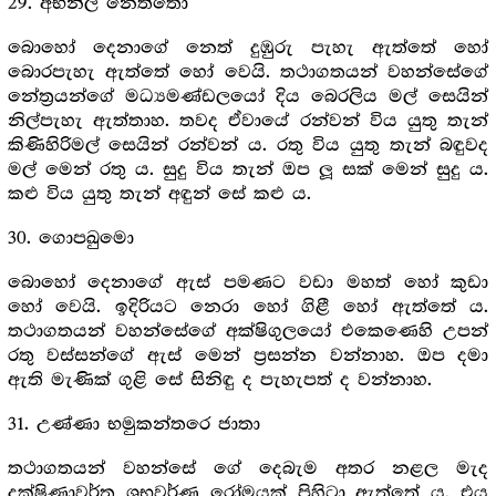
29. අභිනීල නෙත්තො
බොහෝ දෙනාගේ නෙත් දුඹුරු පැහැ ඇත්තේ හෝ
බොරපැහැ ඇත්තේ හෝ වෙයි. තථාගතයන් වහන්සේගේ
නේත්‍රයන්ගේ මධ්‍යමණ්ඩලයෝ දිය බෙරලිය මල් සෙයින්
නිල්පැහැ ඇත්තාහ. තවද ඒවායේ රන්වන් විය යුතු තැන්
කිණිහිරිමල් සෙයින් රන්වන් ය. රතු විය යුතු තැන් බඳුවද
මල් මෙන් රතු ය. සුදු විය තැන් ඔප ලූ සක් මෙන් සුදු ය.
කළු විය යුතු තැන් අඳුන් සේ කළු ය.
30. ගොපඛුමො
බොහෝ දෙනාගේ ඇස් පමණට වඩා මහත් හෝ කුඩා
හෝ වෙයි. ඉදිරියට නෙරා හෝ ගිළී හෝ ඇත්තේ ය.
තථාගතයන් වහන්සේගේ අක්ෂිගුලයෝ එකෙණෙහි උපන්
රතු වස්සන්ගේ ඇස් මෙන් ප්‍රසන්න වන්නාහ. ඔප දමා
ඇති මැණික් ගුළි සේ සිනිඳු ද පැහැපත් ද වන්නාහ.
31. උණ්ණා භමුකන්තරෙ ජාතා
තථාගතයන් වහන්සේ ගේ දෙබැම අතර නළල මැද
දක්ෂිණාවර්ත ශුභ්‍රවර්ණ රෝමයක් පිහිටා ඇත්තේ ය. එය