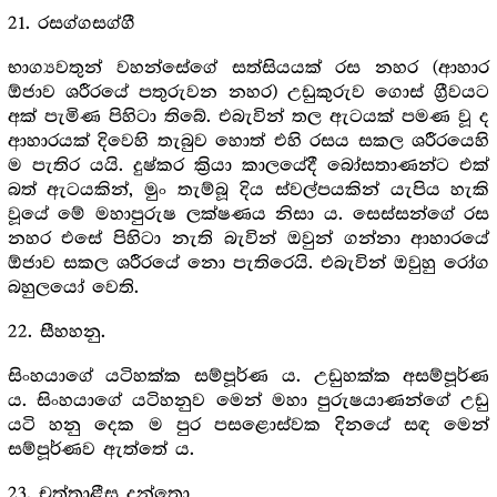
21. රසග්ගසග්ගී
භාග්‍යවතුන් වහන්සේගේ සත්සියයක් රස නහර (ආහාර
ඕජාව ශරීරයේ පතුරුවන නහර) උඩුකුරුව ගොස් ග්‍රීවයට
අක් පැමිණ පිහිටා තිබේ. එබැවින් තල ඇටයක් පමණ වූ ද
ආහාරයක් දිවෙහි තැබුව හොත් එහි රසය සකල ශරීරයෙහි
ම පැතිර යයි. දුෂ්කර ක්‍රියා කාලයේදී බෝසතාණන්ට එක්
බත් ඇටයකින්, මුං තැම්බූ දිය ස්වල්පයකින් යැපිය හැකි
වූයේ මේ මහාපුරුෂ ලක්ෂණය නිසා ය. සෙස්සන්ගේ රස
නහර එසේ පිහිටා නැති බැවින් ඔවුන් ගන්නා ආහාරයේ
ඕජාව සකල ශරීරයේ නො පැතිරෙයි. එබැවින් ඔවුහු රෝග
බහුලයෝ වෙති.
22. සීහහනු.
සිංහයාගේ යටිහක්ක සම්පූර්ණ ය. උඩුහක්ක අසම්පූර්ණ
ය. සිංහයාගේ යටිහනුව මෙන් මහා පුරුෂයාණන්ගේ උඩු
යටි හනු දෙක ම පුර පසළොස්වක දිනයේ සඳ මෙන්
සම්පූර්ණව ඇත්තේ ය.
23. චත්තාළීස දන්තො