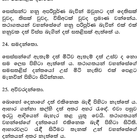
සෙස්සන්ට හනු අපරිපූර්ණ බැවින් ඔවුනට දත් දෙතිසක්
වුවද, තිසක් වුවද, විසිඅටක් වුවද ප්‍රමාණ වන්නේය.
තථාගතයන් වහන්සේගේ හනු පරිපූර්ණ බැවින් එක් එක්
හනුවක දත් විස්ස බැගින් දත් සතළිසක් ඇත්තේ ය.
24. සමදන්තො.
සෙස්සන්ගේ ඇතැම් දත් මිටිව ඇතැම් දත් උස්ව ද නො
සම ලෙස පිහිටා ඇත්තේ ය. තථාගතයන් වහන්සේගේ
සමසතළිස් දන්තයෝ උස් මිටි නැතිව එක් පෙළට
මැනවින් පිහිටා සිටින්නාහ.
25. අවිවරදන්තො.
බොහෝ දෙනාගේ දත් එකිනෙක බැඳී පිහිටා නැත්තේ ය.
ආහාර ගන්නා කල්හි දත් අතර අහර රැඳේ. එවා පසුව
ඉරටු ආදියෙන් බැහැර කළ යුතු වෙයි. තථාගතයන්
වහන්සේගේ දන්තයෝ එකිනෙක බැඳී පිහිටා සිටිති.
ආහාරවලට රැඳී සිටීමට තැනක් උන් වහන්සේගේ
දන්තයන් අතර නැත්තේ ය.