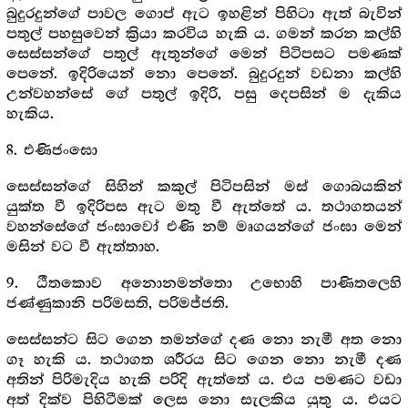
බුදුරදුන්ගේ පාවල ගොප් ඇට ඉහළින් පිහිටා ඇත් බැවින්
පතුල් පහසුවෙන් ක්‍රියා කරවිය හැකි ය. ගමන් කරන කල්හි
සෙස්සන්ගේ පතුල් ඇතුන්ගේ මෙන් පිටිපසට පමණක්
පෙනේ. ඉදිරියෙන් නො පෙනේ. බුදුරදුන් වඩනා කල්හි
උන්වහන්සේ ගේ පතුල් ඉදිරි, පසු දෙපසින් ම දැකිය
හැකිය.
8. එණිජංඝො
සෙස්සන්ගේ සිහින් කකුල් පිටිපසින් මස් ගොබයකින්
යුක්ත වී ඉදිරිපස ඇට මතු වී ඇත්තේ ය. තථාගතයන්
වහන්සේගේ ජංඝාවෝ එණි නම් මෘගයන්ගේ ජංඝා මෙන්
මසින් වට වී ඇත්තාහ.
9. ඨීතකොව අනොනමන්තො උභොහි පාණිතලෙහි
ජණ්ණුකානි පරිමසති, පරිමජ්ජති.
සෙස්සන්ට සිට ගෙන තමන්ගේ දණ නො නැමී අත නො
ගෑ හැකි ය. තථාගත ශරීරය සිට ගෙන නො නැමී දණ
අතින් පිරිමැදිය හැකි පරිදි ඇත්තේ ය. එය පමණට වඩා
අත් දික්ව පිහිටීමක් ලෙස නො සැලකිය යුතු ය. එයට