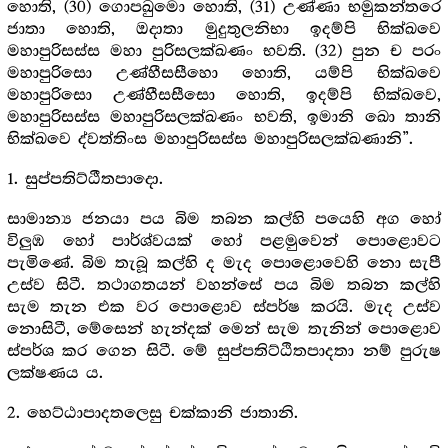
හොති, (30) ගොපඛුමො හොති, (31) උණ්ණා භමුකන්තරෙ
ජාතා හොති, ඔදාතා මුදුතුලනිභා ඉදම්පි භික්ඛවෙ
මහාපුරිසස්ස මහා පුරිසලක්ඛණං භවති. (32) පුන ච පරං
මහාපුරිසො උණ්හීසසීහො හොති, යම්පි භික්ඛවෙ
මහාපුරිසො උණ්හීසසීසො හොති, ඉදම්පි භික්ඛවෙ,
මහාපුරිසස්ස මහාපුරිසලක්ඛණං භවති, ඉමානි ඛො තානි
භික්ඛවෙ ද්වත්තිංස මහාපුරිසස්ස මහාපුරිසලක්ඛණානි”.
1. සුප්පතිට්ඨීතපාදො.
සාමාන්‍ය ජනයා පය බිම තබන කල්හි පයෙහි අග හෝ
විලුඹ හෝ පාර්ශ්වයක් හෝ පළමුවෙන් පොළොවට
පැමිණේ. බිම තැබූ කල්හි ද මැද පොළොවෙහි නො සැපී
උස්ව සිටී. තථාගතයන් වහන්සේ පය බිම තබන කල්හි
සැම තැන එක වර පොළොව ස්පර්ෂ කරයි. මැද උස්ව
නොසිටී, මේසෙන් හැන්දක් මෙන් සැම තැනින් පොළොව
ස්පර්ශ කර ගෙන සිටී. මේ සුප්පතිට්ඨිතපාදතා නම් පුරුෂ
ලක්ෂණය ය.
2. හෙට්ඨාපාදතලෙසු චක්කානි ජාතානි.