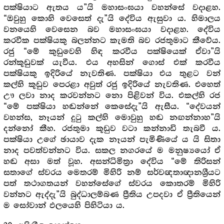
පක්ෂියාට ඇතය ය”යි මහාසංඝයා වහන්සේ වදාළහ.
“ඔවුහු කොහි වෙසෙත් දැ”යි දේවිය ඇසුවා ය. හිමාලය
වනයෙහි වෙසෙන බව මහාසංඝයා වදාළහ. දේවිය
කරවීක පක්ෂියකු බලන්නට කැමති බව රජතුමාට කීවේය.
රජු “මේ කුඩුවෙහි හිඳ කරවීය පක්ෂියෙක් ඒවා”යි
රන්කූඩුවක් යැවීය. එය අහසින් ගොස් එක් කරවීය
පක්ෂියකු ඉදිරියේ නැවතිණ. පක්ෂියා එය තුළට වන්
කල්හි කූඩුව පෙරළා අවුත් රජු ඉදිරියේ නැවතිණ. එහෙත්
ඌ ලවා නාද කරවන්නට නො පිළිවන් විය. එකල්හි රජ
“මේ පක්ෂියා හඬන්නේ කෙසේදැ”යි ඇසීය. “දේවයන්
වහන්ස, නෑයන් දුටු කල්හි මොවුහු හඬ නඟන්නාහ”යි
දන්නෝ කීහ. රජතුමා කූඩුව වටා කන්නාඩි තැබවී ය.
පක්ෂියා උගේ ඡායාව දැක නෑයන් පැමිණියේ ය යි සිතා
නාද පවත්වන්නට විය. සකල නගරයේ ම මනුෂ්‍යයෝ ඒ
හඬ අසා මත් වූහ. අසන්ධිමිත්‍රා දේවිය “මේ තිරිසන්
සතාගේ ස්වරය මෙතරම් මිහිරි නම් සර්වඥතාඥානශ්‍රීයට
පත් තථාගතයන් වහන්සේගේ ස්වරය කොතරම් මිහිරි
වන්නට ඇද්දැ”යි බුද්ධාලම්බණ ප්‍රීතිය උපදවා ඒ ප්‍රීතියෙන්
ම සෝවාන් ඵලයෙහි පිහිටියා ය.