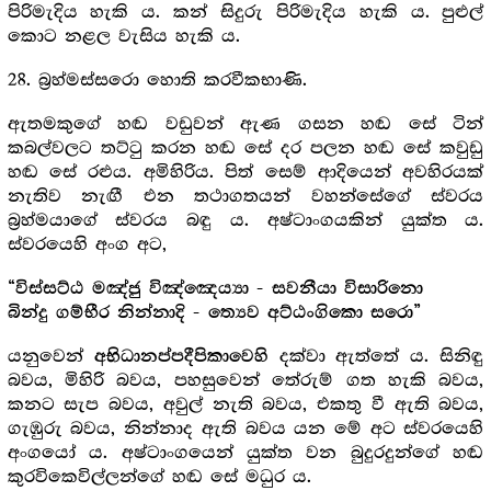
පිරිමැදිය හැකි ය. කන් සිදුරු පිරිමැදිය හැකි ය. පුළුල්
කොට නළල වැසිය හැකි ය.
28. බ්‍රහ්මස්සරො හොති කරවීකභාණි.
ඇතමකුගේ හඬ වඩුවන් ඇණ ගසන හඬ සේ ටින්
කබල්වලට තට්ටු කරන හඬ සේ දර පලන හඬ සේ කවුඩු
හඬ සේ රළුය. අමිහිරිය. පිත් සෙම් ආදියෙන් අවහිරයක්
නැතිව නැඟී එන තථාගතයන් වහන්සේගේ ස්වරය
බ්‍රහ්මයාගේ ස්වරය බඳු ය. අෂ්ටාංගයකින් යුක්ත ය.
ස්වරයෙහි අංග අට,
“විස්සට්ඨ මඤ්ජු විඤ්ඤෙය්‍යා - සවනීයා විසාරිනො
බින්දු ගම්භීර නින්නාදි - ත්‍යෙව අට්ඨංගිකො සරො”
යනුවෙන්
දක්වා ඇත්තේ ය. සිනිඳු
අභිධානප්පදීපිකාවෙහි
බවය, මිහිරි බවය, පහසුවෙන් තේරුම් ගත හැකි බවය,
කනට සැප බවය, අවුල් නැති බවය, එකතු වී ඇති බවය,
ගැඹුරු බවය, නින්නාද ඇති බවය යන මේ අට ස්වරයෙහි
අංගයෝ ය. අෂ්ටාංගයෙන් යුක්ත වන බුදුරදුන්ගේ හඬ
කුරවිකෙවිල්ලන්ගේ හඬ සේ මධුර ය.