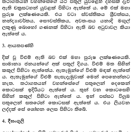
තථාගතයන් වහන්සේගේ යටි පතුල් යුවළෙහි දහසක් දැවි
ඇති චක්‍රසටහන් යුවළක් පිහිටා ඇත්තේ ය. මේ එක් මහා
පුරුෂ ලක්ෂණයෙකි. එය වටා ස්වස්තිකය ශ්‍රීවත්සය,
නන්ද්‍යාවර්තය, සෞවස්තිකය, අවතංසය යනාදි මඟුල්
ලකුණු බොහෝ ගණනක් පිහිටා ඇති බව අටුවාවල කියා
ඇත්තේ ය.
3. ආයතපණ්හි
දික් වූ විළුම් ඇති බව එක් මහා පුරුෂ ලක්ෂණයෙකි.
සාමාන්‍ය ජනයන්ගේ අක් පතුල් දිගය. විළුම් මත සිහින්
කකුල් පිහිටා ඇත්තේය. ඇතැමුන්ගේ විළුම් මඳක් ඇත්තේ
ය. ඇතැමුන්ගේ විළුම් සැසැදැමුවාක් මෙන් පෙනෙන්නට
නැත. තථාගතයන් වහන්සේගේ පතුලෙන් දෙකෙන්
කොටසක් ඉදිරියට ඇත්තේ ය. තුන් වන කොටසෙහි
සිහින් කකුල් පිහිටා ඇත්තේ ය. ඉන් පස්සට විලුඹ
පතුලෙන් සතරෙන් කොටසක් ඇත්තේ ය. එය ලියවන
ලද්දක් සේ ශෝභන ලෙස පිහිටා තිබේ.
4.
දීඝංගුලි