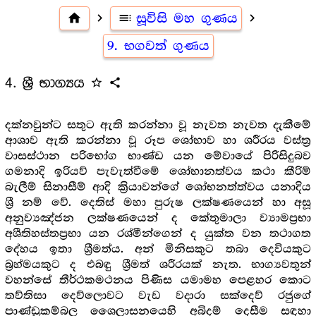
home
navigate_next
toc
සූවිසි මහ ගුණය
navigate_next
9. භගවත් ගුණය
4. ශ්‍රී භාග්‍යය
star_outline
share
දක්නවුන්ට සතුට ඇති කරන්නා වූ නැවත නැවත දැකීමේ
ආශාව ඇති කරන්නා වූ රූප ශෝභාව හා ශරීරය වස්ත්‍ර
වාසස්ථාන පරිභෝග භාණ්ඩ යන මේවායේ පිරිසිදුබව
ගමනාදි ඉරියව් පැවැත්වීමේ ශෝභානත්වය කථා කීරිම්
බැලීම් සිනාසීම් ආදි ක්‍රියාවන්ගේ ශෝභනත්ත්වය යනාදිය
ශ්‍රී නම් වේ. දෙතිස් මහා පුරුෂ ලක්ෂණයෙන් හා අසූ
අනුව්‍යඤ්ජන ලක්ෂණයෙන් ද කේතුමාලා ව්‍යාමප්‍රභා
අශීතිහස්තප්‍රභා යන රශ්මීන්ගෙන් ද යුක්ත වන තථාගත
දේහය ඉතා ශ්‍රීමත්ය. අන් මිනිසකුට තබා දෙවියකුට
බ්‍රහ්මයකුට ද එබඳු ශ්‍රීමත් ශරීරයක් නැත. භාග්‍යවතුන්
වහන්සේ තීර්ථකමථනය පිණිස යමාමහ පෙළහර කොට
තව්තිසා දෙව්ලොවට වැඩ වදාරා සක්දෙව් රජුගේ
පාණ්ඩුකම්බල ශෛලාසනයෙහි අබිදම් දෙසීම සඳහා