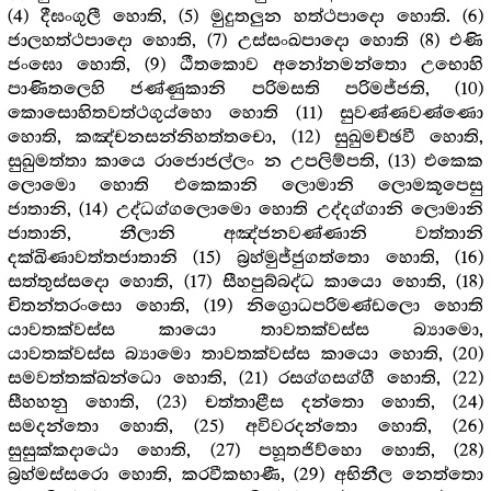
(4) දීඝංගුලී හොති, (5) මුදුතලුන හත්ථපාදො හොති. (6)
ජාලහත්ථපාදො හොති, (7) උස්සංඛපාදො හොති (8) එණි
ජංඝො හොති, (9) ඨීතකොව අනෝනමන්තො උභොහි
පාණිතලෙහි ජණ්ණුකානි පරිමසති පරිමජ්ජති, (10)
කොසොහිතවත්ථගුය්හො හොති (11) සුවණ්ණවණ්ණො
හොති, කඤ්චනසන්නිහත්තචො, (12) සුඛුමච්ඡවී හොති,
සුඛුමත්තා කායෙ රාජොජල්ලං න උපලිම්පති, (13) එකෙක
ලොමො හොති එකෙකානි ලොමානි ලොමකූපෙසු
ජාතානි, (14) උද්ධග්ගලොමො හොති උද්දග්ගානි ලොමානි
ජාතානි, නීලානි අඤ්ජනවණ්ණානි වත්තානි
දක්ඛිණාවත්තජාතානි (15) බ්‍රහ්මුජ්ජුගත්තො හොති, (16)
සත්තුස්සදො හොති, (17) සීහපුබ්බද්ධ කායො හොති, (18)
චිතන්තරංසො හොති, (19) නිග්‍රොධපරිමණ්ඩලො හොති
යාවතක්වස්ස කායො තාවතක්වස්ස බ්‍යාමො,
යාවතක්වස්ස බ්‍යාමො තාවතක්වස්ස කායො හොති, (20)
සමවත්තක්ඛන්ධො හොති, (21) රසග්ගසග්ගී හොති, (22)
සීහහනු හොති, (23) චත්තාළීස දන්තො හොති, (24)
සමදන්තො හොති, (25) අවිවරදන්තො හොති, (26)
සුසුක්කදාඨො හොති, (27) පහූතජිව්හො හොති, (28)
බ්‍රහ්මස්සරො හොති, කරවීකභාණී, (29) අභිනීල නෙත්තො