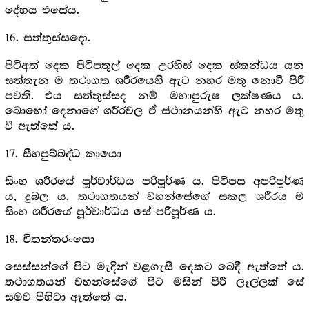
දේහය එසේය.
16. සත්තුස්සදො.
පිටිඅත් දෙක පිටිපතුල් දෙක උරහිස් දෙක ස්කන්ධය යන
සත්තැන ම තථාගත ශරීරයෙහි ඇට නහර මතු නොවී පිරී
පවතී. එය සත්තුස්සද නම් මහාපුරුෂ ලක්ෂණය ය.
බොහෝ දෙනාගේ ශරීරවල ඒ ස්ථානයන්හි ඇට නහර මතු
වී ඇත්තේ ය.
17. සීහපුබ්බද්ධ කායො
සිංහ ශරීරයේ පූර්වාර්ධය පරිපූර්ණ ය. පිටිපස අපරිපූර්ණ
ය, දුබල ය. තථාගතයන් වහන්සේගේ සකල ශරීරය ම
සිංහ ශරීරයේ පූර්වාර්ධය සේ පරිපූර්ණ ය.
18. චිතන්තරංසො
සෙස්සන්ගේ පිට මැදින් වළගැසී දෙකට බෙදී ඇත්තේ ය.
තථාගතයන් වහන්සේගේ පිට මසින් පිරී ලෑල්ලක් සේ
සමව පිහිටා ඇත්තේ ය.