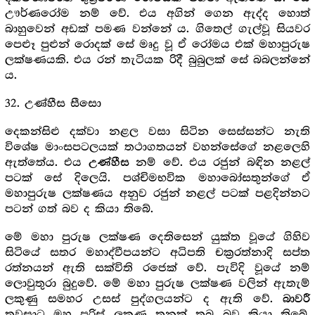
ඌර්ණරෝම නම් වේ. එය අගින් ගෙන ඇද්ද හොත්
බාහුවෙන් අඩක් පමණ වන්නේ ය. ගිතෙල් ගැල්වූ සියවර
පෙළූ පුළුන් රොදක් සේ මෘදු වූ ඒ රෝමය එක් මහාපුරුෂ
ලක්ෂණයකි. එය රන් තැටියක රිදී බුබුලක් සේ බබලන්නේ
ය.
32. උණ්හීස සීසො
දෙකන්සිළු දක්වා නළල වසා සිටින සෙස්සන්ට නැති
විශේෂ මාංසපටලයක් තථාගතයන් වහන්සේගේ නළලෙහි
ඇත්තේය. එය
නම් වේ. එය රජුන් බඳින නළල්
උණ්හීස
පටක් සේ දිලෙයි. පශ්චිමභවික මහාබෝසතුන්ගේ ඒ
මහාපුරුෂ ලක්ෂණය අනුව රජුන් නළල් පටක් පළදින්නට
පටන් ගත් බව ද කියා තිබේ.
මේ මහා පුරුෂ ලක්ෂණ දෙතිසෙන් යුක්ත වූයේ ගිහිව
සිටියේ සතර මහාද්වීපයන්ට අධිපති චක්‍රරත්නාදි සප්ත
රත්නයන් ඇති සක්විති රජෙක් වේ. පැවිදි වූයේ නම්
ලොවුතුරා බුදුවේ. මේ මහා පුරුෂ ලක්ෂණ වලින් ඇතැම්
ලකුණු සමහර උසස් පුද්ගලයන්ට ද ඇති වේ.
බාවරී
තවුසාට මහ පුරිස් ලකුණු තුනක් තුබූ බව කියා තිබේ.