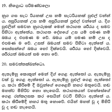
19. නිග්‍රොධ පරිමණ්ඩලො
නුග ගස සැට රියනක් උස නම් සැටරියනක් පුළුල් වන්න්
ය. අසූරියනක් උස නම් අසූරියනක් පුළුල් වන්නේ ය. දිග
පුළුලින් සමවන නුගරුකක් මෙන් තථාගත ශරීරය ද සමව
පිහිටා ඇත්තේය. තථාගත දේහයේ උස යම් පමණ නම්
බඹය ද එපමණ ම වේ. බඹය යම් පමණ නම් උස ද
එපමණ ම වේ. උසත් බඹයත් සමව පිහිටා ඇත්තේ ය.
සෙස්සන්ගේ බඹය හෝ දික්වෙයි. ශරීරය හෝ දික්වෙයි.
ශරීරයත් බඹයත් සම නො වේ.
20. සමවත්තක්ඛන්ධො.
ඇතැම්හු කොකුන් මෙන් දිග් ගෙළ ඇත්තෝ ය. ඇතැම්හු
වක් වූ ගෙළ ඇත්තෝ ය. ඇතැම්හු පුළුල් ගෙළ ඇත්තෝ
ය. කථා කිරීමේ දී ඔවුන්ගේ ගෙළෙහි නහර මතුවෙයි. හඬ
මහත්ව මිහිරිව නො නැඟෙයි. තථාගතයන් වහන්සේගේ
ගෙළ රන්කලසක කර සෙයින් වටවී පිහිටා ඇත්තේ ය.
කථා කිරීමේදී නහර මතු නොවේ. එයින් මහත් වූ ද මිහිරි
වූ ද හඬ නැඟෙයි.