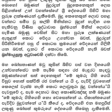
බොහෝ බමුණන් බුදුරදුන් බුදුකෙනෙකුන් ලෙස
පිළිගත්තේ උන් වහන්සේගේ ශ්‍රී දේහයෙහි පිහිටි මහා
පුරුෂ ලක්ෂණයන් දැකීමෙනි. බුදු කෙනෙකුන් ලොව පහළ
වන්නට සමීප වූ කල්හි මිනිස්නට බුදුන් හැඳින ගත
හැකිවනු පිණිස ශුද්ධාවාස බ්‍රහ්මයන් මිනිස් ලොවට
පැමිණ බමුණු වෙසින් සිට මහා පුරුෂ ලක්ෂණයන්
ඇතුළත් කොට වේදය උගන්වන බවත්, බුදුරදුන්
පිරිනිවීමෙන් පසු ඒ කොටස ක්‍රමයෙන් වේදයෙන් ගිලිහී
යන බවත්, දැනට ඒ කොටස වේදයෙහි නැති බවත්
දක්වා තිබේ.
බ්‍රහ්මායුසූත්‍ර අටුවාවෙහි
මහ බෝසතාණන් මවු කුසින් බිහිව පස් වන දිනයෙහි
උන්වහන්සේට නම් තැබීම සඳහා රජ මැඳුරට කැඳවූ
බමුණන්ගෙන් සත් දෙනෙකුන් “මේ කුමරු ගිහි ගෙයි
විසුව හොත් සක්විති රජ වන්නේ ය යි ද, පැවිදි වුවහොත්
කෙලෙස් වැස්ම නැති කොට ලොවුතුරා බුදු වන්නේය”යි
පැවසුවේ ද, සැම දෙනාට බාල කොණ්ඩඤ්ඤ නම් බමුණා
“මේ කුමරු ගිහිගෙහි නො වෙසෙන්නේ ය. ඒකාන්තයෙන්
පැවිදිව බුදුවන්නේ ය”යි කීයේ ද, වේදයෙහි එන මහපුරිස්
ලකුණු බෝසත් කුමරුගේ දේහයෙහි තිබෙනු දැකීමෙනි.