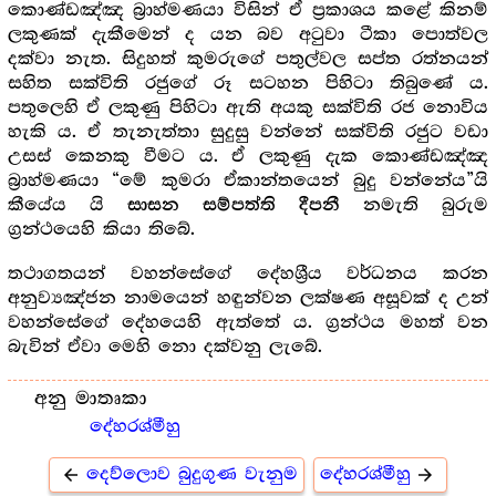
කොණ්ඩඤ්ඤ බ්‍රාහ්මණයා විසින් ඒ ප්‍රකාශය කළේ කිනම්
ලකුණක් දැකීමෙන් ද යන බව අටුවා ටීකා පොත්වල
දක්වා නැත. සිදුහත් කුමරුගේ පතුල්වල සප්ත රත්නයන්
සහිත සක්විති රජුගේ රූ සටහන පිහිටා තිබුණේ ය.
පතුලෙහි ඒ ලකුණු පිහිටා ඇති අයකු සක්විති රජ නොවිය
හැකි ය. ඒ තැනැත්තා සුදුසු වන්නේ සක්විති රජුට වඩා
උසස් කෙනකු වීමට ය. ඒ ලකුණු දැක කොණ්ඩඤ්ඤ
බ්‍රාහ්මණයා “මේ කුමරා ඒකාන්තයෙන් බුදු වන්නේය”යි
කීයේය යි
නමැති බුරුම
සාසන සම්පත්ති දීපනී
ග්‍රන්ථයෙහි කියා තිබේ.
තථාගතයන් වහන්සේගේ දේහශ්‍රීය වර්ධනය කරන
අනුව්‍යඤ්ජන නාමයෙන් හඳුන්වන ලක්ෂණ අසූවක් ද උන්
වහන්සේගේ දේහයෙහි ඇත්තේ ය. ග්‍රන්ථය මහත් වන
බැවින් ඒවා මෙහි නො දක්වනු ලැබේ.
අනු මාතෘකා
දේහරශ්මීහු
දෙව්ලොව බුදුගුණ වැනුම
දේහරශ්මීහු
arrow_back
arrow_forward