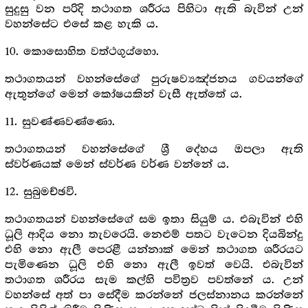
සුදුසු වන පරිදි තථාගත ශරීරය පිහිටා ඇති බැවින් උන්
වහන්සේට එසේ කළ හැකි ය.
10. කොසොහිත වත්ථගුය්හො.
තථාගතයන් වහන්සේගේ පුරුෂව්‍යඤ්ජනය ගවයන්ගේ
ඇතුන්ගේ මෙන් කෝෂයකින් වැසී ඇත්තේ ය.
11. සුවණ්ණවණ්ණො.
තථාගතයන් වහන්සේගේ ශ්‍රී දේහය ඔපලා ඇති
ස්වර්ණයක් මෙන් ස්වර්ණ වර්ණ වන්නේ ය.
12. සුබුමච්ඡවි.
තථාගතයන් වහන්සේගේ සම ඉතා සියුම් ය. එබැවින් එහි
ධූලි ආදිය නො තැවරෙයි. නෙළුම් පතට වැටෙන දියබින්දු
එහි නො ඇලී පෙරළී යන්නාක් මෙන් තථාගත ශරීරයට
පැමිණෙන ධූලි එහි නො ඇලී ඉවත් වෙයි. එබැවින්
තථාගත ශරීරය සැම කල්හි පවිත්‍රව පවත්නේ ය. උන්
වහන්සේ අත් පා සේදීම කරන්නේ ජලස්නානය කරන්නේ