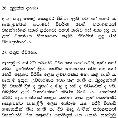
26. සුසුක්ක දාඨො
දාඨා යනු තොල් කෙළවර පිහිටා ඇති වට දත් සතර ය.
ඇතැමුන්ගේ දාඨාවෝ විවර්ණ වෙති. තථාගතයන්
වහන්සේගේ සතර දාඨාවෝ පහන් තරුව සේ ඉතා සුදු ය.
උන් වහන්සේ සිනාසෙන කල්හි ඒවායින් සුදු රැස්
විහිදෙන්නේ ය.
27. පහූත ජිව්හො.
ඇතැමුන් ගේ දිව පමණට වඩා ඝන හෝ වෙයි, කුඩා හෝ
වෙයි. ඉක්මනින් ක්‍රියා කරවිය නොහෙන පරිදි තද හෝ
වෙයි. ඔවුනට පිරිසිදු ලෙස උච්චාරණය නො කළ හැකි ය.
ඇතැම් අකුරු උච්චාරණය නො කළ හැකි ය. බුදුරදුන්ගේ
දිව වනාහි දිග් ද පුළුල් ද මෘදු ද සම ද වර්ණවත් ද වේ.
එබැවින් උන් වහන්සේගේ ස්වරය මිහිරි ය. සෙස්සන්
කීමට පැය ගණනක් කාලය ගන්නා දෙය උන් වහන්සේට
අසනුවන්ට පැහැදිලි ලෙස තේරුම් යන පරිදි විනාඩි
ගණනකින් කිය හැකි ය. දිව මෘදු බැවින් තථාගතයන්
වහන්සේට එය හකුළුවා පන්හිඳක් සේ කොට නාස්පුඩු