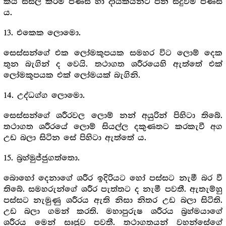
කය සිසිල් කිරීම පිණිස හා දායකයන්ට පින් සිදුවීම පිණිස
ය.
13. එකෙක ලොමො.
සෙස්සන්ගේ එක ලෝමකූපයක සමහර විට ලොම් දෙක
තුන බැගින් ද වෙයි. තථාගත ශරීරයෙහි ඇත්තේ එක්
ලෝමකූපයක එක් ලෝමයක් බැගිනි.
14. උද්ධග්ග ලොමො.
සෙස්සන්ගේ ශරීරවල ලොම් නන් අයුරින් පිහිටා තිබේ.
තථාගත ශරීරයේ ලොම් සියල්ල දකුණතට කරකැවී අග
උඩ බලා සිටින සේ පිහිටා ඇත්තේ ය.
15. බ්‍රහ්මුජ්ජුගත්තො.
බොහෝ දෙනාගේ ශරීර ඉදිරියට හෝ පස්සට නැමී බර වී
තිබේ. සමහරුන්ගේ ශරීර පැත්තට ද නැමී පවතී. ඇතැම්හු
පස්සට නැමුණු ශරීරය ඇති නිසා නිතර උඩ බලා සිටිති.
උඩ බලා ගමන් කරති. මහාපුරුෂ ශරීරය බ්‍රහ්මයාගේ
ශරීරය මෙන් සෘජුව පවතී. තථාගතයන් වහන්සේගේ