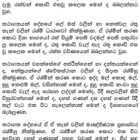
දැමූ රන්වන් කොඩි එසවූ කලෙක මෙන් ද බබලන්නට
වූහ.
තථාගතයන් දේහයේ ලේ මස් වලින් හා නෙත්වල රතු
තැන් වලින් රශ්මී ධාරාවෝ නික්මුණාහ. ඒ රශ්මීන් කරණ
කොට දිශා භාගයෝ රත් පියුම් පෙති වදමල් පෙති පතුරවා
ලූ කලෙක මෙන් ද, රතු කොඩි වැල් ඇද රතු කොඩි එස
වූ කලෙක මෙන් ද, රක්ත වර්ණයෙන් බබලන්නට වූහ.
තථාගතයන් වහන්සේගේ අස්ථීන්ගෙන් හා දන්තයන්ගෙන්
ද, නේත්‍රයන්ගේ ශ්වේතස්ථාන වලින් ද ඕදාත රශ්මීහු
නික්මුණහ. ඒ රශ්මීන් කරණ කොට ඉද්ද මල් කොඳ මල්,
සුදු නෙළුම් මල්, වසින්නාක් මෙන් ද, සුදු කොඩි නංවා සුදු
කොඩි වැල් ඇද සරසන ලද්දක් මෙන්ද, රිදී කලවලින් කිරි
විසුරවන්නාක් මෙන් ද, දහස් ගණන් දස දහස් ගණන් රිදී
තල් වැට එක විට සැලෙන්නාක් මෙන් ද දිශාභාගයෝ
බැබලුණහ.
තථාගත දේහයේ ඒ ඒ තැන් වලින් මාඤ්ජිෂ්ඨක ප්‍රභාස්වර
රශ්මීහු නික්මුණහ. ඒ රශ්මීන් කරණ කොට එක විට
දෙව්දුනු දහස් ගණනක් පහළ වූවාක් මෙන් ද, හිර සඳ