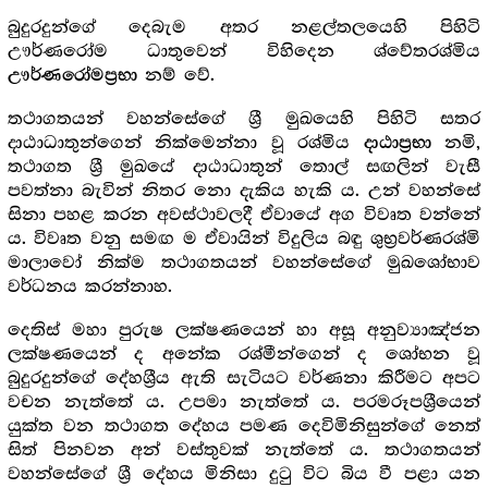
බුදුරදුන්ගේ දෙබැම අතර නළල්තලයෙහි පිහිටි
ඌර්ණරෝම ධාතුවෙන් විහිදෙන ශ්වේතරශ්මිය
නම් වේ.
ඌර්ණරෝමප්‍රභා
තථාගතයන් වහන්සේගේ ශ්‍රී මුඛයෙහි පිහිටි සතර
දාඨාධාතුන්ගෙන් නික්මෙන්නා වූ රශ්මිය
නමි,
දාඨාප්‍රභා
තථාගත ශ්‍රී මුඛයේ දාඨාධාතුන් තොල් සඟලින් වැසී
පවත්නා බැවින් නිතර නො දැකිය හැකි ය. උන් වහන්සේ
සිනා පහළ කරන අවස්ථාවලදී ඒවායේ අග විවෘත වන්නේ
ය. විවෘත වනු සමඟ ම ඒවායින් විදුලිය බඳු ශුභ්‍රවර්ණරශ්මි
මාලාවෝ නික්ම තථාගතයන් වහන්සේගේ මුඛශෝභාව
වර්ධනය කරන්නාහ.
දෙතිස් මහා පුරුෂ ලක්ෂණයෙන් හා අසූ අනුව්‍යාඤ්ජන
ලක්ෂණයෙන් ද අනේක රශ්මීන්ගෙන් ද ශෝභන වූ
බුදුරදුන්ගේ දේහශ්‍රීය ඇති සැටියට වර්ණනා කිරීමට අපට
වචන නැත්තේ ය. උපමා නැත්තේ ය. පරමරූපශ්‍රීයෙන්
යුක්ත වන තථාගත දේහය පමණ දෙවිමිනිසුන්ගේ නෙත්
සිත් පිනවන අන් වස්තුවක් නැත්තේ ය. තථාගතයන්
වහන්සේගේ ශ්‍රී දේහය මිනිසා දුටු විට බිය වී පළා යන