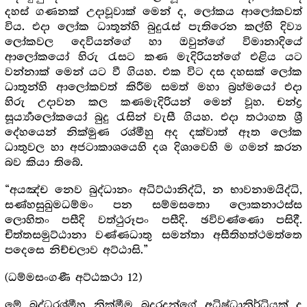
දහස් ගණනක් උදාවූවාක් මෙන් ද, ලෝකය ආලෝකවත්
විය. එදා ලෝක ධාතූන්හි බුදුරැස් පැතිරෙන කල්හි දිව්‍ය
ලෝකවල දෙවියන්ගේ හා ඔවුන්ගේ විමානාදියේ
ආලෝකයෝ හිරු රැසට කණ මැදිරියන්ගේ එළිය යට
වන්නාක් මෙන් යට වී ගියහ. එක විට දස දහසක් ලෝක
ධාතූන්හි ආලෝකවත් කිරීම සමත් මහා බ්‍රහ්මයෝ එදා
හිරු උදාවන කල කණමැදිරියන් මෙන් වූහ. චන්ද්‍ර
සූර්‍ය්‍යාලෝකයෝ බුදු රැසින් වැසී ගියහ. එදා තථාගත ශ්‍රී
දේහයෙන් නික්මුණ රශ්මීහු අද දක්වාත් ඈත ලෝක
ධාතුවල හා අජටාකාශයෙහි දශ දිශාවෙහි ම ගමන් කරන
බව කියා තිබේ.
“අයඤ්ච නෙව බුද්ධානං අධිට්ඨානිද්ධි, න භාවනාමයිද්ධි,
සණ්හසුඛුමධම්මං පන සම්මසතො ලොකනාථස්ස
ලොහිතං පසීදි වත්ථුරූපං පසීදි. ඡවිවණ්ණො පසිදී.
චිත්තසමුට්ඨානා වණ්ණධාතු සමන්තා අසීතිහත්ථමත්තෙ
පදෙසෙ නිච්චලාව අට්ඨාසි.”
(ධම්මසංගණී අට්ඨකථා 12)
මේ බුද්ධරශ්මීහු නික්මීම බුදුරදුන්ගේ අධිෂ්ධානිර්ධියක් ද