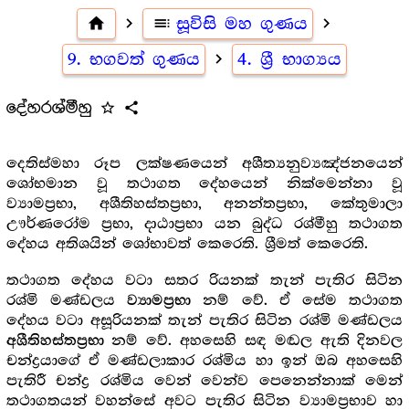
home
navigate_next
toc
සූවිසි මහ ගුණය
navigate_next
9. භගවත් ගුණය
navigate_next
4. ශ්‍රී භාග්‍යය
දේහරශ්මීහු
star_outline
share
දෙතිස්මහා රූප ලක්ෂණයෙන් අශීත්‍යනුව්‍යඤ්ජනයෙන්
ශෝභමාන වූ තථාගත දේහයෙන් නික්මෙන්නා වූ
ව්‍යාමප්‍රභා, අශීතිහස්තප්‍රභා, අනන්තප්‍රභා, කේතුමාලා
ඌර්ණරෝම ප්‍රභා, දාඨාප්‍රභා යන බුද්ධ රශ්මීහු තථාගත
දේහය අතිශයින් ශෝභාවත් කෙරෙති. ශ්‍රීමත් කෙරෙති.
තථාගත දේහය වටා සතර රියනක් තැන් පැතිර සිටින
රශ්මි මණ්ඩලය
නම් වේ. ඒ සේම තථාගත
ව්‍යාමප්‍රභා
දේහය වටා අසූරියනක් තැන් පැතිර සිටින රශ්මි මණ්ඩලය
නම් වේ. අහසෙහි සඳ මඬල ඇති දිනවල
අශීතිහස්තප්‍රභා
චන්ද්‍රයාගේ ඒ මණ්ඩලාකාර රශ්මිය හා ඉන් ඔබ අහසෙහි
පැතිරී චන්ද්‍ර රශ්මිය වෙන් වෙන්ව පෙනෙන්නාක් මෙන්
තථාගතයන් වහන්සේ අවට පැතිර සිටින ව්‍යාමප්‍රභාව හා