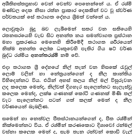
අශීතිහස්තප්‍රභාව වෙන් වෙන්ව පෙනෙන්නේ ය. ඒ රශ්මි
මණ්ඩල දෙක නිසා රත්න ප්‍රාකාර දෙකකින් වට වූ ස්වර්ණ
පර්වතයක් සේ තථාගත දේහය ශ්‍රීමත් වන්නේ ය.
ලොවුතුරා බුදු බව ලැබීමෙන් සතර වන සතියෙහි
රතනඝරයෙහි වැඩ සිට අනන්ත නය සමන්වාගත ප්‍රස්ථාන
මහා ප්‍රකරණය මෙනෙහි කිරීමේදී තථාගත ශරීරයෙන්
නික්ම අනන්ත ලෝක ධෘතුවෙහි පැතිර ගිය ෂට් වර්ණ
බුද්ධ රශ්මිය
නම් වේ.
අනන්තරශ්මි
එදා තථාගත ශ්‍රී දේහයේ නිල් තැන් වන හිසකේ රැවුල්
ලොම් වලින් හා නේත්‍රයන්ගෙන් ද නීල කාන්තිය
විහිදෙන්නට විය. එයින් අහස් තලය නිල් මල් විසුරුවන
ලද කලෙක මෙන්ද, නිල්වත් දිගහැර සැලෙන්නට සැලැස්වූ
කලෙක මෙන්ද, ලක්ෂ ගණනක් කෝටි ගණනක් මිණි තල්
වැට සැලෙන්නට පටන් ගත් කලක් මෙන් ද නීල
වර්ණයෙන් බැබලිණ.
සමෙන් හා නෙත්වල පීතස්ථානයන්ගෙන් ද, පීත රශ්මීන්
නික්මෙන්නට විය. ඒ රශ්මීන් කරණකොට දිශාවෝ රන්මල්
වස්නා කලෙක මෙන් ද, සැම තැන රන්වන් කොඩි වැල්