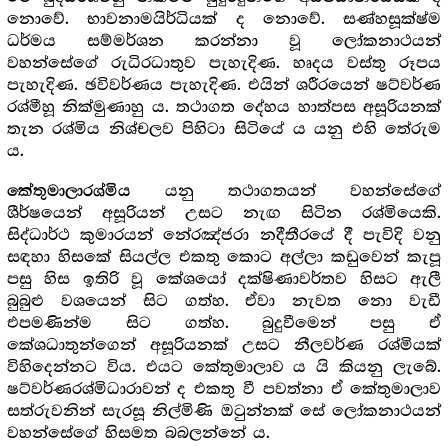
නොවේ. භාවනාමයිර්ධියක් ද නොවේ. සණ්හසූක්ෂ්ම
ධර්මය සම්මර්ශන කරන්නා වූ ලෝකනාථයන්
වහන්සේගේ රුධිරධාතුව පැහැදිණ. හෘදය වස්තු රූපය
පැහැදිණ. ඡවිවර්ණය පැහැදිණ. එයින් ශරීරයෙන් ෂට්වර්ණ
රශ්මීහූ නික්මුණාහු ය. තථාගත දේහය හාත්පස අසූරියනක්
තැන රශ්මිය නිශ්චලව පිහිටා සිටියේ ය යනු එහි තේරුම
ය.
යනු තථාගතයන් වහන්සේගේ
කේතුමාලාරශ්මිය
ශීර්ෂයෙන් අසූරියන් උසට නැඟ සිටින රශ්මියෙකි.
සිද්ධාර්ථ කුමාරයන් නේරඤ්ජරා නදීතීරයේ දී පැවිදි වනු
සඳහා හිසකේ සියල්ල එකතු කොට අල්ලා කඩුවෙන් කැපූ
පසු හිස ඉතිරි වූ කේශයෝ දක්ෂිණාවර්තව හිසට ඇලී
බුබුළු වශයෙන් සිට ගත්හ. ඒවා නැවත නො වැඩී
එපමණින්ම සිට ගත්හ. බුදුවීමෙන් පසු ඒ
කේශධාතුන්ගෙන් අසූරියනක් උසට නීලවර්ණ රශ්මියක්
විහිදෙන්නට විය. එයට කේතුමාලාව ය යි කියනු ලැබේ.
ෂට්වර්ණරශ්මිධාරාවන් ද එකතු වී පවත්නා ඒ කේතුමාලාව
සත්රුවනින් සැරසූ නිල්මිණි ඔටුන්නක් සේ ලෝකනාථයන්
වහන්සේගේ හිසමත බබලන්නේ ය.