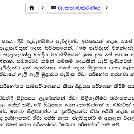
home
navigate_next
toc
ශාසනාවතරණය
navigate_next
ා දිවි පැවැත්වීමට පැවිද්දන්ට අවසරයක් නැත. එසේ ජී
 සැදැහැවතුන් දෙන සිවුපසයෙනි. “මේ පැවිද්දන් වහන්සේලා
ලකා සැදැහැවත්හු ඩහදිය මහන්සියෙන් ඉතා දුක සේ සපයා
න්නාහ. සමහරවිට තමන් යම්තම් දෙයකින් යැපී ප්‍ර‍ණීත
ැවිද්දන්ට දන් දෙන්නාහ. එසේ දෙන සිවුපසය ගැන සැ
් ඒවායේ ඇලී ගැලී මුළාවට පැමිණ ඒවා පරිභෝග කරනවා 
රිභෝගය සාමිපරි-භෝගය කියා සිවුපස පරිභෝග කිරීම් ස
වරාදි සිවුපසය ලැබෙන්නේ ඒවා පිළිගැනීමට තථාගතයන
ළ සේක් නම්, මේ සිවුපසය නො ලැබෙන්නේ ය. එබැවින් ඒ 
්ට නොව සිල්වතුන්ට ය. දුශ්ශීලයන්ට ඒවා අයිති නැත. ස
 දුශ්ශීලයන්ට ඒවා අයිති නැත. සිල්වතුන්ට ම අනුදැන වදාළ
ින් එසේ කරන පරිභෝගය “ථෙය්‍ය පරිභෝග” නම් වේ.