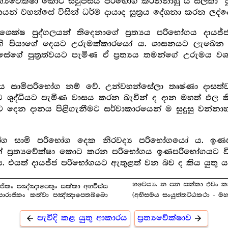
ත්‍යවේක්ෂා කොට සිවුපසය පරිභෝග කරන්නාහු යි සලකා “පුත්
යන් වහන්සේ විසින් ධර්ම දායාද සූත්‍ර‍ය දේශනා කරන ලද
ක්ෂ පුද්ගලයන් තිදෙනාගේ ප්‍ර‍ත්‍යය පරිභෝගය දායජ
නාහි පියාගේ දෙයට උරුමක්කාරයෝ ය. ශාසනයට ලැබෙන ප්
ේ පුත්‍ර‍ත්වයට පැමිණ ඒ ප්‍ර‍ත්‍යය තමන්ගේ උරුමය
ය සාමිපරිභෝග නම් වේ. උන්වහන්සේලා තෘෂ්ණා දාසත්වයෙන්
 ශුද්ධියට පැමිණ වාසය කරන බැවින් ද දාන මහත් ඵල කි
ෙන දානය පිළිගැනීමට සර්වාකාරයෙන් ම සුදුසු වන්නා
ග සාමි පරිභෝග දෙක නිරවද්‍ය පරිභෝගයෝ ය. ඉණප
සින් ප්‍ර‍ත්‍යවේක්ෂා කොට කරන පරිභෝගය ඉණපරිභෝගයට 
 එයත් දායජ්ජ පරිභෝගයට ඇතුළත් වන බව ද කිය යුතු ය
භවෙය්‍ය. න පන සක්කා එවං ක
ජිකං පඤ්ඤාපෙතුං සක්කා අභවිස්ස
පාරාජිකං කත්වා පඤ්ඤාපෙතබ්බො
(අභිසමය සංයුත්තට්ඨකථා - 
පැවිදි කළ යුතු ආකාරය
ප්‍ර‍ත්‍යවේක්ෂාව
arrow_back
arrow_forward