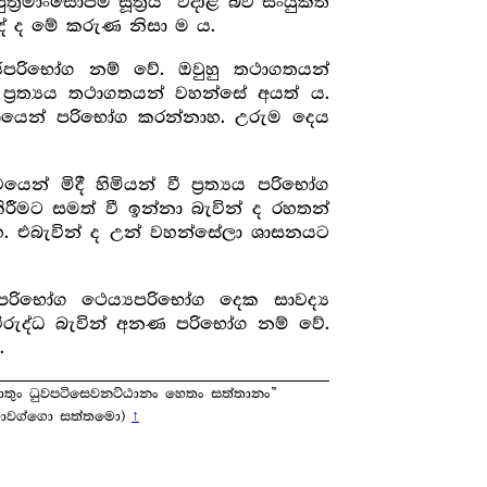
‍ර‍මාංසෝපම සූත්‍ර‍ය” වදාළ බව සංයුක්ත
්දේ ද මේ කරුණ නිසා ම ය.
්ජපරිභෝග නම් වේ. ඔවුහු තථාගතයන්
‍ර‍ත්‍යය තථාගතයන් වහන්සේ අයත් ය.
 වශයෙන් පරිභෝග කරන්නාහ. උරුම දෙය
 මිදී හිමියන් වී ප්‍ර‍ත්‍යය පරිභෝග
රීමට සමත් වී ඉන්නා බැවින් ද රහතන්
හ. එබැවින් ද උන් වහන්සේලා ශාසනයට
රිභෝග ථෙය්‍යපරිභෝග දෙක සාවද්‍ය
විරුද්ධ බැවින් අනණ පරිභෝග නම් වේ.
.
ාතුං ධුවපටිසෙවනට්ඨානං හෙතං සත්තානං”
මහාවග්ගො සත්තමො)
↑