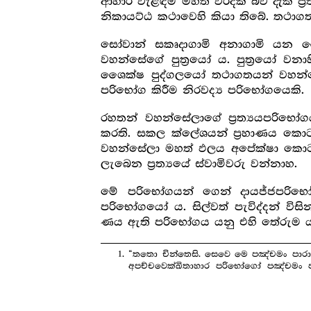
ආහාර වැළඳීම මහත් වරදක් බව දැක ප්‍ර‍
නිකායට්ඨ කථාවෙහි කියා තිබේ. තථාගත
සෝවාන් සකෘදාගාමි අනාගාමි යන ශෛ
වහන්සේගේ පුත්‍රයෝ ය. පුත්‍රයෝ ව
ශෛක්ෂ පුද්ගලයෝ තථාගතයන් වහන්සේග
පරිභෝග කිරීම නිරවද්‍ය පරිභෝගයෙකි.
රහතන් වහන්සේලාගේ ප්‍ර‍ත්‍යයපරිභෝග
කරති. සකල ක්ලේශයන් ප්‍ර‍හාණය කොට
වහන්සේලා මහත් ඵලය අපේක්ෂා කොට ද
ලැබෙන ප්‍ර‍ත්‍යයේ ස්වාමිවරු වන්නාහ.
මේ පරිභෝගයන් ගෙන් දායජ්ජපරිභෝ
පරිභෝගයෝ ය. සිල්වත් පැවිද්දන් වි
ණය ඇති පරිභෝගය යනු එහි තේරුම ය.
“තතො චින්තෙසි. සෙවෙ මෙ පඤ්චමං පාරා
අපච්චවෙක්ඛිතාහාර පරිභෝගෝ පඤ්චමං 