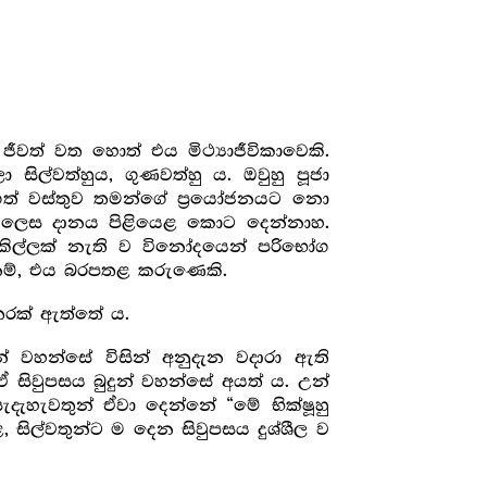
වත් වත හොත් එය මිථ්‍යාජීවිකාවෙකි.
 සිල්වත්හුය, ගුණවත්හු ය. ඔවුහු පූජා
 ගත් වස්තුව තමන්ගේ ප්‍රයෝජනයට නො
වත් ලෙස දානය පිළියෙළ කොට දෙන්නාහ.
ලකිල්ලක් නැති ව විනෝදයෙන් පරිභෝග
නම්, එය බරපතළ කරුණෙකි.
තරක් ඇත්තේ ය.
් වහන්සේ විසින් අනුදැන වදාරා ඇති
සිවුපසය බුදුන් වහන්සේ අයත් ය. උන්
ැදැහැවතුන් ඒවා දෙන්නේ “මේ භික්ෂූහු
, සිල්වතුන්ට ම දෙන සිවුපසය දුශ්ශීල ව