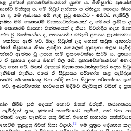
ළ යුත්තේ ප්‍ර‍ත්‍යවේක්ෂාවෙන් යුක්ත ය. මිනිසුන්ට ප්‍ර
 ක්ලේශයන්ට වස්තූහු ය. මේ සිවුර ලස්සන ය සිනිඳුය හොඳය ක
 ද, මේ ආවාසය මේ ඇඳ පුටු කොට්ට - මෙට්ට ඇතිරිලි
ුරු ලබන මම කොතරම් වාසනාවන්තයෙක් ද, මෙසේ ප්‍ර‍
ොතරම් වාසනා වන්තයෙක් ද කියා, චීවරාදිය ගැන මානය උප
ූ මාත්සර්‍ය්‍යය ද, අන්‍යයන්ට එවැනි ප්‍ර‍ත්‍යය ලැබෙනවාට
ල්හි කෝපය ඇති වේ. බාල සිවුරක් ලද හොත් කටුක ආහාරය
න්නේ සිවුපසය නිසා උපදින කෙලෙස් නූපදනා ලෙස පැවිද
නට ඇත්තා වූ උපාය නම් ප්‍ර‍ත්‍යවේක්ෂා කිරීම ය. ප්‍ර‍
්ට ඒ ප්‍ර‍ත්‍යය දානය මහත් ඵල වේ. ප්‍ර‍ත්‍යවේක්ෂාවෙන්
ල නො වේ. මහත් ඵලයක් බලාපොරොත්තුවෙන් දෙන සිවු
නීමක් වැනිය. එසේ ඒ සිවුපසය පරිභෝග කළ පැවිද
වෙන් තොරව ණයකාරයකු වන පරිදි කරන සිවුපස පරිභෝගය 
නො වේ. ඉණපරිභෝග භාවයෙන් මිදීමට සිල්වතුන් විසින් ද ප්
 පරිභෝග කිරීම සුළු දෙයක් නොව මහත් වරදකි. තථාගතයන
ිද්දන් දැක, ඉමහත් සංවේගයට පැමිණ, පස් වන පාරාජ
කාව ලෙස පැනවිය යුතු බවත්, එහෙත් ආහාරය සත්ත්වයන් 
[1]
වීම නුසුදුසු බවත් සිතා වදාරා,
මේ සූත්‍ර‍ය දේශනය කළ 