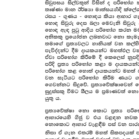
සිවුපසය සිල්වතුන් විසින් ද පරිභෝග ක
තෘෂ්ණා මාන ඊර්ෂ්‍යා මාත්සර්‍ය්‍යාදි
රසය - ගුණය - හොඳය කියා ආහාර ගැන
හොඳ සිවුරු දෙස බලා මෙවැනි සිව
හොඳ ඇඳ පුටු ආදිය පරිභෝග කරන මම ක
අනිකකු ප්‍රයෝජන ලබනවාට නො කැමැත්ත ව
තමාගේ ප්‍ර‍ත්‍යවලට හානියක් වන ක
පැවිද්දන්ට දීම දායකයන්ට මහත්ඵල ව
ඒවා පරිභෝග කිරීමේ දී කෙලෙස් නූපදින්
පරිදි ප්‍ර‍ත්‍ය පරිභෝග කළා ම දායකයන
පරිභෝග කළ හොත් දායකයන්ට මහත් ඵ
වන සැටියට පරිභෝග කිරීම ණයට ගැ
ගෙවන්නට සිදුවේ. ප්‍ර‍ත්‍යවේක්ෂා
සුදුස්සකු වීමට ශීලය ම ප්‍ර‍මාණවත් 
යුතු ය.
ප්‍ර‍ත්‍යවේක්ෂා නො කොට ප්‍ර‍ත්‍ය
ආහාරයෙහි ගිජු ව එය වළඳන නවක පැව
නොකොට ආහාර වැළඳීම පස් වන පාරාජි
නිසා ඒ ගැන එතරම් මහත් සිකපදයක් පැන