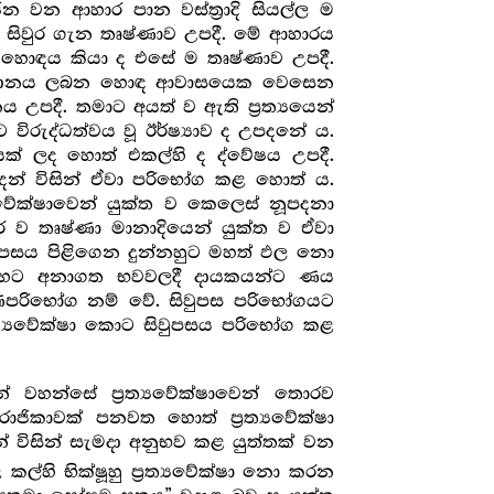
යෝජන වන ආහාර පාන වස්ත්‍රාදි සියල්ල ම
ියා සිවුර ගැන තෘෂ්ණාව උපදී. මේ ආහාරය
 හොඳය කියා ද එසේ ම තෘෂ්ණාව උපදී.
ණීත දානය ලබන හොඳ ආවාසයෙක වෙසෙන
දී. තමාට අයත් ව ඇති ප්‍ර‍ත්‍යයෙන්
 විරුද්ධත්වය වූ ඊර්ෂ්‍යාව ද උපදනේ ය.
ක් ලද හොත් එකල්හි ද ද්වේෂය උපදී.
්දන් විසින් ඒවා පරිභෝග කළ හොත් ය.
ත්‍යවේක්ෂාවෙන් යුක්ත ව කෙලෙස් නූපදනා
 තොර ව තෘෂ්ණා මානාදියෙන් යුක්ත ව ඒවා
පසය පිළිගෙන දුන්නහුට මහත් ඵල නො
්දාහට අනාගත භවවලදී දායකයන්ට ණය
ඉණපරිභෝග නම් වේ. සිවුපස පරිභෝගයට
‍ර‍ත්‍යවේක්ෂා කොට සිවුපසය පරිභෝග කළ
් වහන්සේ ප්‍ර‍ත්‍යවේක්ෂාවෙන් තොරව
ිකාවක් පනවත හොත් ප්‍ර‍ත්‍යවේක්ෂා
විසින් සැමදා අනුභව කළ යුත්තක් වන
කල්හි භික්ෂූහු ප්‍ර‍ත්‍යවේක්ෂා නො කරන