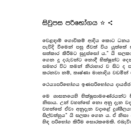
සිවුපස පරිභෝගය
star_outline
share
වෙළඳාම් ගොවිකම් ආදිය කොට ධනය සපය
පැවිදි වීමෙන් පසු ජීවත් විය යුත්තේ
සත්කාර කිරීමට සුදුස්සෝ ය.” යි ස
ගෙන දූ දරුවන්ට නොදී භික්ෂූන්ට දෙ
සමහර විට තමන් නිරාහාර ව සිට ද ප
කරනවා නම්, තෘෂ්ණා මානාදිය වඩමින
ථෙය්‍යපරිභෝගය ඉණපරිභෝගය දායජ්ජප
මෙ ශාසනයෙහි භික්ෂුසාමණේරයන්ට චී
නිසාය. උන් වහන්සේ නො අනු දැන වදා
වහන්සේ ඒවා අනුදැන වදාළේ දුශ්ශීලයන
සිල්වත්හුය” යි සලකා ගෙන ය. ඒ නිසා ද
හිඳ පරිභෝග කිරීම සොරකමෙකි. එබැව