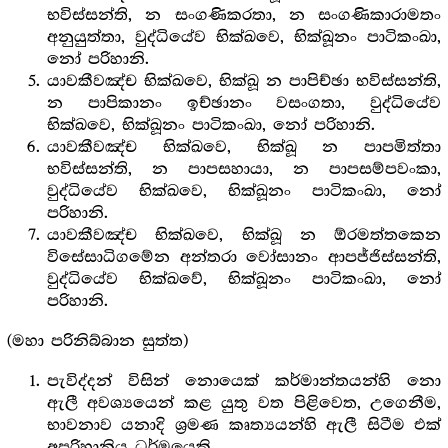
භවිස්සන්ති, න සංගණිකරතා, න සංගණිකාරාමතං
අනුයුත්තා, වුද්ධියේව භික්ඛවෙ, භික්ඛූනං පාටිකංඛා,
නෝ පරිහානි.
යාවකීවඤ්ච භික්ඛවෙ, භික්ඛූ න පාපිච්ඡා භවිස්සන්ති,
න පාපිකානං ඉච්ඡානං වසංගතා, වුද්ධියේව
භික්ඛවෙ, භික්ඛූනං පාටිකංඛා, නෝ පරිහානි.
යාවකීවඤ්ච භික්ඛවෙ, භික්ඛූ න පාපමිත්තා
භවිස්සන්ති, න පාපසහායා, න පාපසම්පවංකා,
වුද්ධියේව භික්ඛවෙ, භික්ඛූනං පාටිකංඛා, නෝ
පරිහානි.
යාවකීවඤ්ච භික්ඛවෙ, භික්ඛූ න ඕරමත්තකෙන
විසේසාධිගමේන අන්තරා වෝසානං ආපජ්ජිස්සන්ති,
වුද්ධියේව භික්ඛවේ, භික්ඛූනං පාටිකංඛා, නෝ
පරිහානි.
(මහා පරිනිබ්බාන සුත්ත)
පැවිද්දන් විසින් නොයෙක් කර්මාන්තයන්හි නො
ඇලී අවශ්‍යයෙන් කළ යුතු වත පිළිවෙත, උගෙනීම,
භාවනාව යනාදි ශ්‍ර‍මණ කෘත්‍යයන්හි ඇලී සිටීම එක්
අපරිහානිය ධර්මයෙකි.