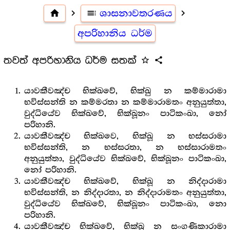
home
navigate_next
toc
ශාසනාවතරණය
navigate_next
අපරිහානිය ධර්ම
තවත් අපරිහානිය ධර්ම සතක්
star_outline
share
යාවකීවඤ්ච භික්ඛවේ, භික්ඛු න කම්මාරාමා
භවිස්සන්ති න කම්මරතා න කම්මාරාමතං අනුයුත්තා,
වුද්ධියේව භික්ඛවේ, භික්ඛූනං පාටිකංඛා, නෝ
පරිහානි.
යාවකීවඤ්ච භික්ඛවෙ, භික්ඛූ න භස්සරාමා
භවිස්සන්ති, න භස්සරතා, න භස්සාරාමතං
අනුයුත්තා, වුද්ධියේව භික්ඛවේ, භික්ඛූනං පාටිකංඛා,
නෝ පරිහානි.
යාවකීවඤ්ච භික්ඛවේ, භික්ඛූ න නිද්දාරාමා
භවිස්සන්ති, න නිද්දාරතා, න නිද්දාරාමතං අනුයුත්තා,
වුද්ධියේව භික්ඛවේ, භික්ඛූනං පාටිකංඛා, නො
පරිහානි.
යාවකීවඤ්ච භික්ඛවේ, භික්ඛූ න සංගණිකාරාමා