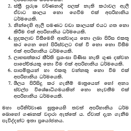
ස්ත්‍රී පුරුෂ වර්ණනාදි පලක් නැති කථාවල ඇලී
ඒවාට කාලය නො ගෙවීම එක් අපරිහානිය
ධර්මයෙකි.
නින්දෙහි ඇලී පමණට වඩා කාලයක් එයට ගත නො
කිරීම එක් අපරිහානිය ධර්මයෙකි.
හුදකලාව විසීමෙහි ආස්වාදය නො ලබා පිරිස එකතු
කර ගෙන හෝ පිරිස්වලට එක් වී නො නො විසීම
එක් අපරිහානිය ධර්මයෙකි.
ලාභසත්කාර කීර්ති ප්‍ර‍ශංසා පිණිස නැති ගුණ දක්වන
පාපේච්ඡයකු නො වීම එක් අපරිහානිය ධර්මයෙකි.
පාපමිත්‍ර‍යන් හා එකතු වන්නකු නො වීම එක්
අපරිහානිය ධර්මයෙකි.
ශීලය පිරිසිදු කර ගැනීම් මාත්‍රයෙන් හෝ අන්‍ය
ස්වල්ප විශේෂාධිගමයකින් නො නැවතීම එක්
අපරිහානිය ධර්මයෙකි.
මහා පරිනිර්වාණ සූත්‍රයෙහි තවත් අපරිහානිය ධර්ම
බොහෝ ගණනක් වදාරා ඇත්තේ ය. ඒවාත් දැන ගැනීම
පැවිද්දන්ට ඉතා ප්‍රයෝජනය.