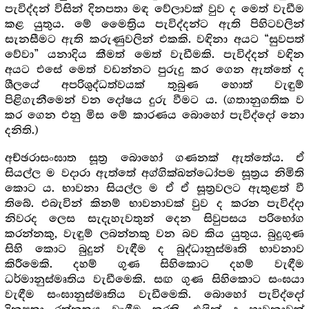
පැවිද්දන් විසින් දිනපතා මඳ වේලාවක් වුව ද මෙත් වැඩීම
කළ යුතුය. මේ මෛත්‍රිය පැවිද්දන්ට ඇති පිහිටවලින්
සැනසීමට ඇති කරුණුවලින් එකකි. වඳිනා අයට “සුවපත්
වේවා” යනාදිය කීමත් මෙත් වැඩීමකි. පැවිද්දන් වඳින
අයට එසේ මෙත් වඩන්නට පුරුදු කර ගෙන ඇත්තේ ද
ශීලයේ අපරිශුද්ධත්වයක් තුබුණ හොත් වැඳුම්
පිළිගැනීමෙන් වන දෝෂය දුරු වීමට ය. (ගතානුගතික ව
කර ගෙන එනු මිස මේ කාරණය බොහෝ පැවිද්දෝ නො
දනිති.)
අච්ඡරාසංඝාත සූත්‍ර‍ බොහෝ ගණනක් ඇත්තේය. ඒ
සියල්ල ම වදාරා ඇත්තේ අග්ගික්ඛන්ධෝපම සූත්‍ර‍ය නිමිති
කොට ය. භාවනා සියල්ල ම ඒ ඒ සූත්‍ර‍වලට ඇතුළත් වී
තිබේ. එබැවින් කිනම් භාවනාවක් වුව ද කරන පැවිද්දා
නිවරද ලෙස සැදැහැවතුන් දෙන සිවුපසය පරිභෝග
කරන්නකු, වැඳුම් ලබන්නකු වන බව කිය යුතුය. බුදුගුණ
සිහි කොට බුදුන් වැඳීම ද බුද්ධානුස්මෘති භාවනාව
කිරීමෙකි. දහම් ගුණ සිහිකොට දහම් වැඳීම
ධර්මානුස්මෘතිය වැඩීමෙකි. සඟ ගුණ සිහිකොට සංඝයා
වැඳීම සංඝානුස්මෘතිය වැඩීමෙකි. බොහෝ පැවිද්දෝ