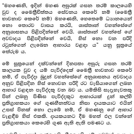
“මහණෙනි, ඉදින් මහණ අසුරක් ගසන තරම් කාලයෙහි
වුව ද මෛත්‍රීචිත්තය සේවනය කෙරේ නම් (මෛත්‍රී
භාවනාව කෙරේ නම්) මහණෙනි, හෙතෙමේ ධ්‍යානයෙන්
නො තොරව වාසය කරයි, ශාස්තෘන් වහන්සේගේ
අනුශාසනය පිළිපදින්නේ වෙයි. ශාස්තෘන් වහන්සේ ගේ
අවවාදය පිළිපදින්නේ වෙයි, හිස් නො වන පරිදි
රටුන්ගෙන් ලැබෙන ආහාරය වළඳා ය” යනු සූත්‍රයේ
තේරුම ය.
මේ සූත්‍රයෙන් දක්වන්නේ දිනපතා අසුරු ගසන තරම්
කාලයක වුව ද යම් පැවිද්දෙක් මෛත්‍රී භාවනාව කෙරේ
නම්, ඒ පැවිද්දා බුදුන් වහන්සේගේ අනුශාසනය අවවාදය
අනුව පිළිපදින හිස් නොවන පරිදි රට වැසියාගෙන් ලබන
ආහාර වළඳන පැවිද්දකු වන බව ය. යම්කිසි සැදැහැවතකු
පින් ලබනු පිණිස පැවිද්දකුට ආහාරයක් දුන් කල්හි
ප්‍ර‍තිග්‍රාහකයා ගේ ගුණහීනත්වය නිසා දායකයාට එයින්
උසස් පිනක් නො ලැබේ නම්, ඒ මහණනු ගේ ආහාර
වැළඳීම හිස් එකකි. දායකයනට දීම මහත් ඵල වන්නේ
ප්‍ර‍තිග්‍රාහකයා කෙරෙහි ගුණ ඇති ඇති පමණට ය.