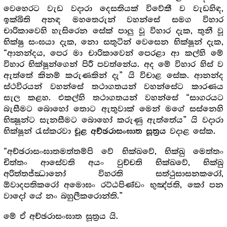
වෙහෙරට වැඩ වදාරා දෙසතියක් විවේකී ව වැඩහිඳ,
ඉක්බිති අනඳ මහතෙරුන් වහන්සේ සමග විහාර
චාරිකාවෙහි හැසිරෙන සේක් පාලු වූ විහාර දැක, තුනී වූ
භික්ෂු සංඝයා දැක, නො සතුටින් වෙසෙන භික්ෂූන් දැක,
“ආනන්දය, පෙර මා චාරිකාවෙන් පෙරළා ආ කල්හි මේ
විහාර භික්ෂූන්ගෙන් පිරී පවත්නේය. අද මේ විහාර හිස් ව
ඇත්තේ කිනම් කරුණකින් දැ” යි විචාළ සේක. ආනන්ද
ස්ථවිරයන් වහන්සේ තථාගතයන් වහන්සේට කාරණය
සැල කළහ. එකල්හි තථාගතයන් වහන්සේ “සාගරයට
බැසීමට බොහෝ තොට ඇතුවාක් මෙන් මගේ සස්නෙහි
භික්‍ෂූන්ට සැනසීමට බොහෝ කරුණු ඇත්තේය” යි වදාරා
භික්ෂූන් රැස්කරවා
වදාළ සේක.
චූළ අච්ඡරාසංඝාත සූත්‍ර‍ය
“අච්ඡරාසංඝාතමත්තම්පි වේ භික්ඛවේ, භික්ඛු මෙත්තං
චිත්තං ආසේවති අයං වුච්චති භික්ඛවේ, භික්ඛු
අරිත්තජ්ඣානෝ විහරති සත්ථුසාසනකරෝ,
ඕවාදපතිකරෝ අමොඝං රට්ඨපිණ්ඩං භුඤ්ජති, කෝ පන
වාදෝ යේ නං බහුලීකරොන්ති.”
මේ ඒ අච්ඡරාසංඝාත සූත්‍ර‍ය යි.