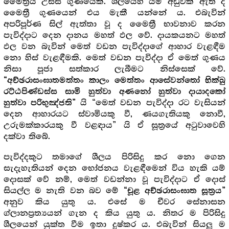
මෛත්‍රිය උසස් ගුණයෙකි. ශීලයෙහි යම් අඩුවක් ඇත ද
මෛත්‍රී ගුණයෙන් එය මැකී යන්නේ ය. එබැවින්
අපරිපූර්ණ සිල් ඇත්තා වූ ද මෛත්‍රී භාවනාව කරන
පැවිද්දාට දෙන දානය මහත් ඵල වේ. දායකයනට මහත්
ඵල වන බැවින් මෙත් වඩන පැවිද්දාගේ ආහාර වැළඳීම
නො හිස් වැළඳීමකි. මෙත් වඩන පැවිද්දා ඒ මෙත් ගුණය
නිසා පූජා සත්කාර ලැබීමට නිස්සෙක් වේ.
“අච්ඡරාසංඝාතමත්තං කාලං මෙත්තං ආසේවන්තෝ භික්ඛු
රට්ඨපිණ්ඩස්ස සාමි හුත්වා අණනෝ හුත්වා දායාදකෝ
යි “මෙත් වඩන පැවිද්දා රට වැසියන්
හුත්වා පරිභුඤ්ජති”
දෙන ආහාරයට ස්වාමියකු වී, ණයගැතියකු නොවී,
උරුමක්කාරයකු වී වළඳාය” යි ඒ සූත්‍රයේ අටුවාවෙහි
දක්වා තිබේ.
පැවිද්දකුට තමාගේ ශීලය පිරිසිදු කර නො ගෙන
සැදැහැතියන් දෙන භෝජනය වැළඳීමෙන් විය හැකි යම්
දොසක් වේ නම්, මෙත් වඩන්නා වූ පැවිද්දාට ඒ දොස්
සියල්ල ම නැති වන බව මේ
“චූළ අච්ඡරාසංඝාත සූත්‍ර‍ය”
අනුව කිය යුතු ය. එසේ ම චීවර සේනාසන
ග්ලානප්‍ර‍ත්‍යයන් ගැන ද කිය යුතු ය. නිතර ම පිරිසිදු
ශීලයෙන් යුක්ත වීම ඉතා දුෂ්කර ය. එබැවින් සියලු ම