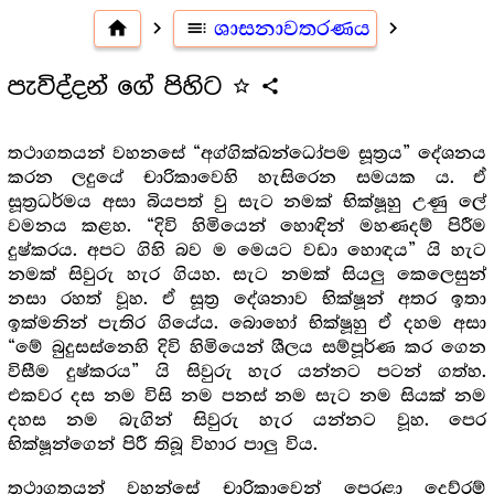
home
navigate_next
toc
ශාසනාවතරණය
navigate_next
පැවිද්දන් ගේ පිහිට
star_outline
share
තථාගතයන් වහනසේ “අග්ගික්ඛන්ධෝපම සූත්‍ර‍ය” දේශනය
කරන ලදුයේ චාරිකාවෙහි හැසිරෙන සමයක ය. ඒ
සූත්‍ර‍ධර්මය අසා බියපත් වු සැට නමක් භික්ෂූහු උණු ලේ
වමනය කළහ. “දිවි හිමියෙන් හොඳින් මහණදම් පිරීම
දුෂ්කරය. අපට ගිහි බව ම මෙයට වඩා හොඳය” යි හැට
නමක් සිවුරු හැර ගියහ. සැට නමක් සියලු කෙලෙසුන්
නසා රහත් වූහ. ඒ සූත්‍ර‍ දේශනාව භික්ෂූන් අතර ඉතා
ඉක්මනින් පැතිර ගියේය. බොහෝ භික්ෂූහු ඒ දහම අසා
“මේ බුදුසස්නෙහි දිවි හිමියෙන් ශීලය සම්පූර්ණ කර ගෙන
විසීම දුෂ්කරය” යි සිවුරු හැර යන්නට පටන් ගත්හ.
එකවර දස නම විසි නම පනස් නම සැට නම සියක් නම
දහස නම බැගින් සිවුරු හැර යන්නට වූහ. පෙර
භික්ෂූන්ගෙන් පිරී තිබූ විහාර පාලු විය.
තථාගතයන් වහන්සේ චාරිකාවෙන් පෙරළා දෙව්රම්