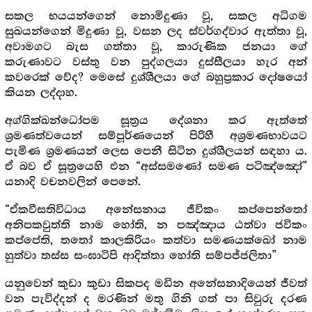
සකල භයයන්ගෙන් නොමිදුණා වූ, සකල අධිගම
සුඛයන්ගෙන් මිදුණා වූ, වසන ලද ස්වර්ගද්වාර ඇත්තා වූ,
අවාමගට බැස ගත්තා වූ, කාරුණික ජනයා ගේ
කරුණාවට වස්තු වන පුද්ගලයා දුස්සීලයා හැර අන්
කවරෙක් වේද? මෙසේ දුශ්ශීලයා ගේ බහුප්‍ර‍කාර දෝෂයෝ
කියන ලද්දාහ.
අග්ගික්ඛන්ධෝපම සූත්‍ර‍ය දේශනා කර ඇත්තේ
ශ්‍ර‍මණත්වයෙන් සම්පූර්ණයෙන් පිරිහී අශ්‍ර‍මණභාවයට
පැමිණ ශ්‍ර‍මණයන් ලෙස පෙනී සිටින දුශ්ශීලයන් සඳහා ය.
ඒ බව ඒ සූත්‍රයෙහි එන “අස්සමණෝ සමණ පටිඤ්ඤෝ”
යනාදි වචනවලින් පෙනේ.
“ඒකවීසතිවිධාය අනේසනාය ජීවිකං කප්පෙන්තෝ
අනිපකවුත්ති නාම හෝති, න පඤ්ඤාය ඨත්වා ජවිකං
කප්පේති, තතෝ කාලකිරියං කත්වා සමණයක්ඛෝ නාම
හුත්වා තස්ස සංඝාටිපි ආදිත්තා හෝති සම්පජ්ජලිතා”
යනුවෙන් කුඩා කුඩා සිකපද මඩින අනේසනාදියෙන් ජීවත්
වන පැවිද්දන් ද මරණින් මතු ගිනි ගත් පා සිවුරු දරණ