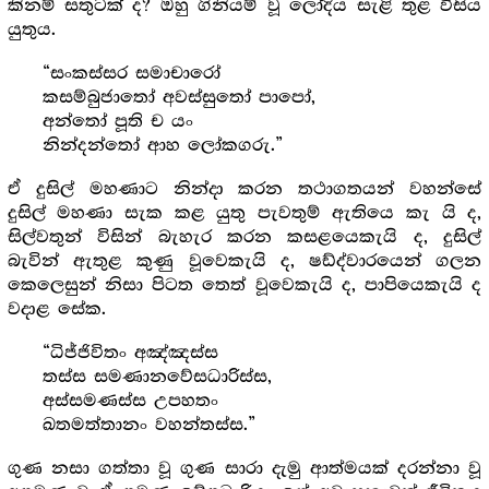
කිනම් සතුටක් ද? ඔහු ගිනියම් වූ ලෝදිය සැළි තුළ විසිය
යුතුය.
“සංකස්සර සමාචාරෝ
කසම්බුජාතෝ අවස්සුතෝ පාපෝ,
අන්තෝ පූති ච යං
නින්දන්තෝ ආහ ලෝකගරු.”
ඒ දුසිල් මහණාට නින්දා කරන තථාගතයන් වහන්සේ
දුසිල් මහණා සැක කළ යුතු පැවතුම් ඇතියෙ කැ යි ද,
සිල්වතුන් විසින් බැහැර කරන කසළයෙකැයි ද, දුසිල්
බැවින් ඇතුළ කුණු වූවෙකැයි ද, ෂඩ්ද්වාරයෙන් ගලන
කෙලෙසුන් නිසා පිටත තෙත් වූවෙකැයි ද, පාපියෙකැයි ද
වදාළ සේක.
“ධිජ්ජිවිතං අඤ්ඤස්ස
තස්ස සමණානවේසධාරිස්ස,
අස්සමණස්ස උපහතං
ඛතමත්තානං වහන්තස්ස.”
ගුණ නසා ගත්තා වූ ගුණ සාරා දැමු ආත්මයක් දරන්නා වූ