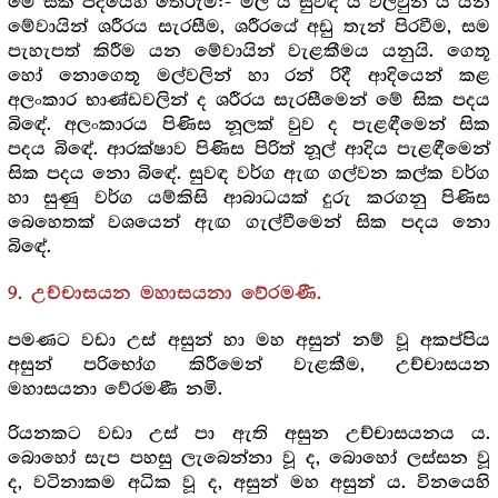
මේ සික පදයෙහි තේරුම:- මල් ය සුවඳ ය විලවුන් ය යන
මේවායින් ශරීරය සැරසීම, ශරීරයේ අඩු තැන් පිරවීම, සම
පැහැපත් කිරීම යන මේවායින් වැළකීමය යනුයි. ගෙතූ
හෝ නොගෙතූ මල්වලින් හා රන් රිදී ආදියෙන් කළ
අලංකාර භාණ්ඩවලින් ද ශරීරය සැරසීමෙන් මේ සික පදය
බිඳේ. අලංකාරය පිණිස නූලක් වුව ද පැළඳීමෙන් සික
පදය බිඳේ. ආරක්ෂාව පිණිස පිරිත් නූල් ආදිය පැළඳීමෙන්
සික පදය නො බිඳේ. සුවඳ වර්ග ඇඟ ගල්වන කල්ක වර්ග
හා සුණු වර්ග යම්කිසි ආබාධයක් දුරු කරගනු පිණිස
බෙහෙතක් වශයෙන් ඇඟ ගැල්වීමෙන් සික පදය නො
බිඳේ.
9. උච්චාසයන මහාසයනා වේරමණී.
පමණට වඩා උස් අසුන් හා මහ අසුන් නම් වූ අකප්පිය
අසුන් පරිභෝග කිරීමෙන් වැළකීම, උච්චාසයන
මහාසයනා වේරමණී නමි.
රියනකට වඩා උස් පා ඇති අසුන උච්චාසයනය ය.
බොහෝ සැප පහසු ලැබෙන්නා වූ ද, බොහෝ ලස්සන වූ
ද, වටිනාකම අධික වූ ද, අසුන් මහ අසුන් ය. විනයෙහි