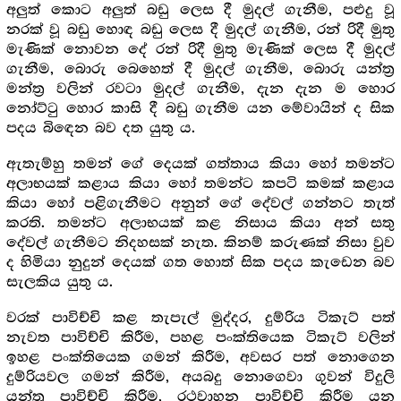
අලුත් කොට අලුත් බඩු ලෙස දී මුදල් ගැනීම, පළුදු වූ
නරක් වූ බඩු හොඳ බඩු ලෙස දී මුදල් ගැනීම, රන් රිදී මුතු
මැණික් නොවන දේ රන් රිදී මුතු මැණික් ලෙස දී මුදල්
ගැනීම, බොරු බෙහෙත් දී මුදල් ගැනීම, බොරු යන්ත්‍ර‍
මන්ත්‍ර‍ වලින් රවටා මුදල් ගැනීම, දැන දැන ම හොර
නෝට්ටු හොර කාසි දී බඩු ගැනීම යන මේවායින් ද සික
පදය බිඳෙන බව දත යුතු ය.
ඇතැම්හු තමන් ගේ දෙයක් ගත්තාය කියා හෝ තමන්ට
අලාභයක් කළාය කියා හෝ තමන්ට කපටි කමක් කළාය
කියා හෝ පළිගැනීමට අනුන් ගේ දේවල් ගන්නට තැත්
කරති. තමන්ට අලාභයක් කළ නිසාය කියා අන් සතු
දේවල් ගැනීමට නිදහසක් නැත. කිනම් කරුණක් නිසා වුව
ද හිමියා නුදුන් දෙයක් ගත හොත් සික පදය කැඩෙන බව
සැලකිය යුතු ය.
වරක් පාවිච්චි කළ තැපැල් මුද්දර, දුම්රිය ටිකැට් පත්
නැවත පාවිච්චි කිරීම, පහළ පංක්තියෙක ටිකැට් වලින්
ඉහළ පංක්තියෙක ගමන් කිරීම, අවසර පත් නොගෙන
දුම්රියවල ගමන් කිරීම, අයබදු නොගෙවා ගුවන් විදුලි
යන්ත්‍ර‍ පාවිච්චි කිරීම, රථවාහන පාවිච්චි කිරීම යන