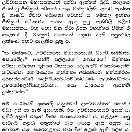
උච්චාසයන මහාසයනයන් දක්වා ඇත්තේ බුද්ධ කාලයේ
ජීවත් වූ මිනිසුන් පරිභෝග කළ වස්තුවලිනි. දැනට ඇත්තා
වූ භාණ්ඩ ඒවාට බොහෝ වෙනස් ය. මෙකල ඉන්නා
මිනිසුන් පරිභෝග කරන ඇඳ පුටු ඇතිරිලි වලින්
මහාසයනය වන නො වන ඒවා බුදුන් වහන්සේ විසින් ඒ
කාලයේ දී මහසුන් වශයෙන් වදාරා ඇති අසුන්වල
ලක්ෂණ අනුව සැලකිය යුතු ය.
“න භික්ඛවෙ, උච්චාසයන මහාසයනානි ධාරේ තබ්බානි.
සෙය්‍යථිදං? ආසන්දි පල්ලංකෝ ගෝනකෝ චිත්තකා
පටිකා පටලිකා තූලිකා විකතිකා උද්දලෝමි එකන්තලෝමි
කට්ඨිස්සං කෝසෙය්‍යං කුන්තකං අස්සත්ථරං හත්ථත්ථරං
අජිනප්පවේණි කදලිමිගපවරපච්චත්ථරණං සඋත්තරච්ඡදං
උභතෝලෝහිතකූපධානං. යො ධාරෙය්‍ය ආපත්ති
දුක්කටස්ස.”
මේ පාඨයෙහි
යනුවෙන් දැක්වෙන්නේ පමණට
ආසන්දි
වඩා උස් පා ඇති අසුනෙකි. එය උච්චාසයනයට අයත් ය.
ඉතිරි අසුන් එකුන් විස්ස මහාසයනයෝ ය.
යනු
පල්ලංක
පාවලට නපුරු සතුන්ගේ රූප යොදා ඇති අසුන් ය.
යනු සතරඟුලකට වඩා දික් ලොම් ඇති පලස ය.
ගෝනක