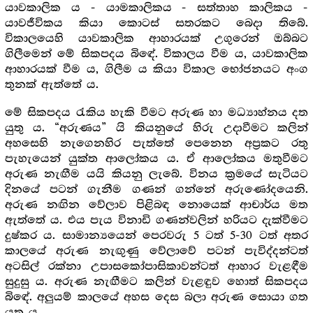
යාවකාලික ය - යාමකාලිකය - සත්තාහ කාලිකය -
යාවජීවිකය කියා කොටස් සතරකට බෙදා තිබේ.
විකාලයෙහි යාවකාලික ආහාරයක් උගුරෙන් ඔබ්බට
ගිලීමෙන් මේ සිකපදය බිඳේ. විකාලය වීම ය, යාවකාලික
ආහාරයක් වීම ය, ගිලීම ය කියා විකාල භෝජනයට අංග
තුනක් ඇත්තේ ය.
මේ සිකපදය රැකිය හැකි වීමට අරුණ හා මධ්‍යාහ්නය දත
යුතු ය. “අරුණය” යි කියනුයේ හිරු උදාවීමට කලින්
අහසෙහි නැගෙනහිර පැත්තේ පෙනෙන අප්‍ර‍කට රතු
පැහැයෙන් යුක්ත ආලෝකය ය. ඒ ආලෝකය මතුවීමට
අරුණ නැඟීම යයි කියනු ලැබේ. විනය ක්‍ර‍මයේ සැටියට
දිනයේ පටන් ගැනීම ගණන් ගන්නේ අරුණෝදයෙනි.
අරුණ නඟින වේලාව පිළිබඳ නොයෙක් ආචාර්ය මත
ඇත්තේ ය. එය පැය විනාඩි ගණන්වලින් හරියට දැක්වීමට
දුෂ්කර ය. සාමාන්‍යයෙන් පෙරවරු 5 ටත් 5-30 ටත් අතර
කාලයේ අරුණ නැඟුණු වේලාවේ පටන් පැවිද්දන්ටත්
අටසිල් රක්නා උපාසකෝපාසිකාවන්ටත් ආහාර වැළඳීම
සුදුසු ය. අරුණ නැඟීමට කලින් වැළඳුව හොත් සිකපදය
බිඳේ. අලුයම් කාලයේ අහස දෙස බලා අරුණ සොයා ගත
යුතු ය.