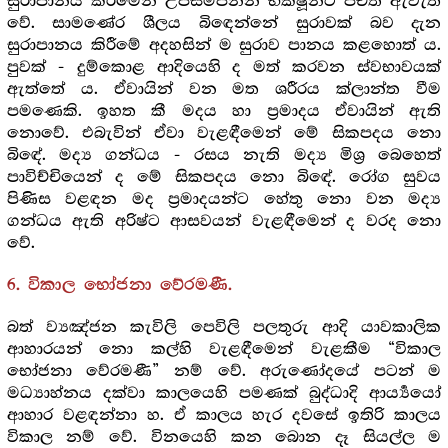
සුරාපානය කිරීමෙන් උපසම්පන්න භික්ෂූන්ට පචිති ඇවැත්
වේ. සාමණේර ශීලය බිඳෙන්නේ සුරාවක් බව දැන
සුරාපානය කිරීමේ අදහසින් ම සුරාව පානය කළහොත් ය.
පුවක් - දුම්කොළ ආදියෙහි ද මත් කරවන ස්වභාවයක්
ඇත්තේ ය. ඒවායින් වන මත ශරීරය ක්ලාන්ත වීම
පමණෙකි. ඉහත කී මදය හා ප්‍ර‍මාදය ඒවායින් ඇති
නොවේ. එබැවින් ඒවා වැළඳීමෙන් මේ සිකපදය නො
බිඳේ. මද්‍ය ගන්ධය - රසය නැති මද්‍ය මිශ්‍ර‍ බෙහෙත්
පාවිච්චියෙන් ද මේ සිකපදය නො බිඳේ. රෝග සුවය
පිණිස වළඳන මද ප්‍ර‍මාදයන්ට හේතු නො වන මද්‍ය
ගන්ධය ඇති අරිෂ්ට ආසවයන් වැළඳීමෙන් ද වරද නො
වේ.
6. විකාල භෝජනා වේරමණී.
බත් ව්‍යඤ්ජන කැවිලි පෙවිලි පලතුරු ආදි යාවකාලික
ආහාරයන් නො කල්හි වැළඳීමෙන් වැළකීම “විකාල
භෝජනා වේරමණී” නම් වේ. අරුණෝදයේ පටන් ම
මධ්‍යාහ්නය දක්වා කාලයෙහි පමණක් බුද්ධාදි ආර්‍ය්‍යයෝ
ආහාර වළඳන්නා හ. ඒ කාලය හැර දවසේ ඉතිරි කාලය
විකාල නම් වේ. විනයෙහි කන බොන දෑ සියල්ල ම