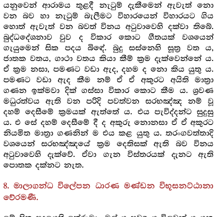
යනුවෙන් ආරාමය තුළදී නැටුම් දැකීමෙන් ඇවැත් නො
වන බව හා නැටුම් බැලීමට විහාරයෙන් විහාරයට ගිය
හොත් ඇවැත් වන බවත් විනය අටුවාවෙහි දක්වා තිබේ.
බුද්ධදේශනාව වුව ද විකාර කොට ගීතයක් වශයෙන්
ගැයුමෙන් සික පදය බිඳේ. බුදු සස්නෙහි සූත්‍ර‍ වත ය,
ජාතක වතය, ගාථා වතය කියා කීම් ක්‍ර‍ම දැක්වෙන්නේ ය.
ඒ ක්‍ර‍ම නසා, පමණට වඩා ඇද, දහම ද නො කිය යුතු ය.
පමණට වඩා ඇද කීම නම් ඒ ඒ අකුරට අයිති මාත්‍රා
ගණන ඉක්මවා දික් ගස්සා විකාර කොට කීම ය. ශ්‍ර‍වණ
මධුරත්වය ඇති වන පරිදි පවත්වන සරභඤ්ඤ නම් වූ
දහම් දෙසීමේ ක්‍ර‍මයක් ඇත්තේ ය. එය පැවිද්දන්ට සුදුසු
ය. එ සේ දහම් දෙසීමේ දී ද අකුරු නොනසා ඒ ඒ අකුරට
නියමිත මාත්‍රා ගණනින් ම එය කළ යුතු ය. තරංගවත්තාදි
වශයෙන් සරභඤ්ඤයේ ක්‍ර‍ම දෙතිසක් ඇති බව විනය
අටුවාවෙහි දැක්වේ. ඒවා ගැන විස්තරයක් දැනට ඇති
පොතක දක්නට නැත.
8. මාලාගන්ධ විලේපන ධාරණ මණ්ඩන විභූසනට්ඨානා
වේරමණී.