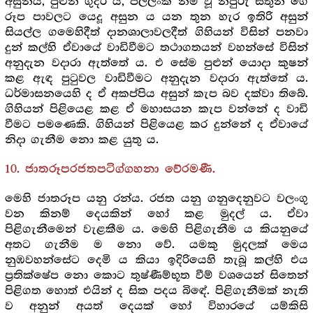
අසුනය, පුළුන් ගුදිරි ය, පල්ලංක නම් වූ නපුරු සතුන් ගේ
රූප පාවලට යෙදූ අසුන ය යන තුන හැර ඉතිරි අසුන්
සියල්ල ගමෙහිදීත් දානශාලාවලදීත් ගිහියන් විසින් පනවා
දුන් කල්හි ඒවායේ වාඩිවීමට තථාගතයන් වහන්සේ විසින්
අනුදැන වදාරා ඇත්තේ ය. එ සේම පුළුන් යොදා කුෂන්
කළ ඇඳ පුටුවල වාඩිවීමට අනුදැන වදාරා ඇත්තේ ය.
ධර්මාසනයෙහි ද ඒ අකප්පිය අසුන් කැප බව දක්වා තිබේ.
ගිහියන් පිළියෙළ කළ ඒ මහාසයන කැප වන්නේ ද වාඩි
වීමට පමණෙකි. ගිහියන් පිළියෙළ කර දුන්නේ ද ඒවායේ
නිදා ගැනීම නො කළ යුතු ය.
10. ජාතරූපරජතපටිග්ගහනා වේරමණී.
මෙහි ජාතරූප යනු රන්ය. රජත යනු ගනුදෙනුවට වලංගු
වන කිනම් දෙයකින් හෝ කළ මුදල් ය. ඒවා
පිළිගැනීමෙන් වැළකීම ය. මෙහි පිළිගැනීම ය කියනුයේ
අතට ගැනීම ම නො වේ. යමකු මුදලක් මෙය
නුඹවහන්සේට දෙමි ය කියා ඉදිරියෙහි තැබූ කල්හි එය
ප්‍ර‍තික්ෂේප නො කොට තුෂ්ණීම්භූත වීම් වශයෙන් සිතෙන්
පිළිගත හොත් එයින් ද සික පදය බිඳේ. පිළිගැනීමක් නැති
ව අනුන් අයත් දෙයක් හෝ විහාරයේ යම්කිසි