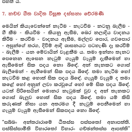
පහත් ය.
7. නච්ච ගීත වාදිත විසූක දස්සනා වේරමණී
මෙයින් කියැවෙන්නේ නැටීම - නැටවීම - නටනු බැලීම -
ගී කීම - කියවීම - කියනු ඇසීම, බෙර නලාදිය වාදනය
කිරීම - කරවීම - වාදනය ඇසීම, මල්ලව පොර, ගවපොර
- අසුන්ගේ තරග, දිවීම් ආදි ශාසනයට පටහැණි දෑ කරවීම්
- බැලීම් - යන මේවායින් වැළකීම ය. තමා ඉන්නා තැනට
පෙනෙන ඇසෙන නැටුම් ගැයුම් වැයුම් දැකීමෙන් හා
ඇසීමෙන් සික පදය නො බිඳේ. අන් තැනකට ගොස්
බැලීමෙන් - ඇහීමෙන් සික පදය බිඳේ. තමා නැටීම හෝ
නැටවීම කළ හොත් සික පදය බිඳේ. ගැයුම් වැයුම් ද තමා
කළේ හෝ අනුන් ලවා කරවූයේ හෝ මේ සික පදය බිඳේ.
යටත් පිරිසෙයින් මොනර නැටුමක් වුව ද අන් තැනකට
ගොස් බැලුව හොත් සික පදය බිඳේ. තමා යම් කිසි
කරුණක් නිසා යන අතරමග දී නැටුම් පෙනීමෙන් හා
ගැයුම් වැයුම් ඇසීමෙන් සිකපදය නො බිඳේ.
“සබ්බං අන්තරාරාමේ ඨිතස්ස පස්සතෝ අනාපත්ති.
පස්සිස්සාමීති විහාරතෝ විහාරං ගච්ඡන්තස්ස ආපත්ති”