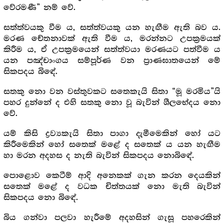
වේරමණී” නම් වේ.
සත්ත්වයකු වීම ය, සත්ත්වයකු යන හැඟීම ඇති බව ය.
මරණ චේතනාවක් ඇති වීම ය, මරන්නට උපක්‍ර‍මයක්
කිරීම ය, ඒ උපක්‍ර‍මයෙන් සත්ත්වයා මරණයට පත්වීම ය
යන පඤ්චාංගය සම්පූර්ණ වන ප්‍රාණඝාතයෙන් මේ
සිකපදය බිඳේ.
සතකු නො වන වස්තුවකට සතෙකැයි සිතා “මූ මරමිය”යි
පහර දුන්නේ ද එහි සතකු නො වූ බැවින් ශීලභේදය නො
වේ.
යම් කිසි ද්‍ර‍ව්‍යකැයි සිතා පාගා දැමීමෙකින් හෝ යට
කිරීමෙකින් හෝ සතෙක් මළේ ද සතෙක් ය යන හැඟීම
හා මරන අදහස ද නැති බැවින් සිකපදය නොබිඳේ.
පොළොව කෙටීම් ආදි අනෙකක් ගැන කරන දෙයකින්
සතෙක් මළේ ද වධක චිත්තයක් නො මැති බැවින්
සිකපදය නො බිඳේ.
බිය ගන්වා පලවා හැරීමේ අදහසින් ගැසූ පහරෙකින්