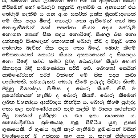
ය, කීමෙන් හෝ ලිවීමෙන් හෝ අත් පා ආදියෙන් සංඥා
කිරීමෙන් හෝ බොරුව අනුන්ට ඇඟවීම ය. අන්‍යයන් එය
තේරුම් ගැනීම ය යන අංග සතරින් යුක්ත මුසාවාදයෙන්
මේ සික පදය බිඳේ. හොඳට නො ඇසීමෙන් හෝ බස
නොදැනීමෙන් හෝ අසන්නා කියන දෙය තේරුම්
නොගත හොත් සික පදය නොබිඳේ. සිංහල බස නො
දන්නකුට සිංහලෙන් කොතෙක් බොරු කීව ද ඔහුට නො
තේරෙන බැවින් සික පදය නො බිඳේ. බොරු කීමේ
චේතනාවෙන් තොරව කියන අසත්‍යයෙන් ද සිකපදය
නො බිඳේ. කවට කමට වුවද බොරුවක් කියුව හොත්
සිකපදය බිඳී සාමණේරයා පරිජි වේ. බොහෝ සෙයින්
සාමණේරයන් පරිජි වන්නේ මේ සික පදය කඩා
ගැනීමෙනි. සමහරුනට බොරු කීමේ පුරුද්ද පිහිටා තිබේ.
ඔවුහු විනෝදය පිණිස ද බොරු කියති. කිසි ම
ප්‍රයෝජනයක් නැතිව ද බොරු කියති. බොරු කීමෙන්
ලබන විනෝදය ආස්වාදය නින්දිත ය. බොරු කීමේ පුරුද්ද
නො හළ සාමණේරයනට සෑම කල්හි ම වාසය කරන්නට
සිදු වන්නේ දුශ්ශීලව ය. එය ඉතා භයානක ය.
සත්‍යවාදීත්වය ශ්‍ර‍මණයකු තුළ පිහිටිය යුතු උසස්
ගුණයෙකි. ඒ ගුණය ඇති කැර ගැනීමට ශ්‍ර‍මණයන් විසින්
විශේෂයෙන් ම උත්සාහ කළ යුතු ය. කලක් සිහියෙන්