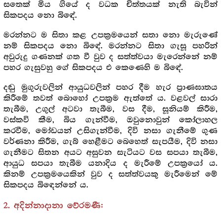
සතෙක් මිය ගියේ ද වධක චිත්තයක් නැති බැවින්
සිකපදය නො බිඳේ.
මරන්නට ම සිතා කළ උපක්‍ර‍මයෙන් සතා නො මැරුණේ
නම් සිකපදය නො බිඳේ. මරන්නට සිතා ගැසූ පහරින්
අවුරුදු ගණනක් ගත වී වුව ද සත්ත්වයා මැරෙන්නේ නම්
පහර ගැසුවහු ගේ සිකපදය එ කෙණෙහි ම බිඳේ.
දඬු මුගුරුවලින් ආයුධවලින් පහර දීම හැර ප්‍රාණඝාතය
කිරීමේ තවත් බොහෝ උපක්‍ර‍ම ඇත්තේ ය. වළවල් සාරා
තැබීම, උගුල් අටවා තැබීම, වස දීම, සූනියම් කිරීම,
වස්කවි කීම, බිය ගැන්වීම, ඔවුනොවුන් කෝලාහල
කරවීම, මෝඩයන් උසිගැන්වීම, දිවි නසා ගැනීමේ ගුණ
වර්ණනා කිරීම, ගැබ් හෙළීමට බෙහෙත් සැපයීම, දිවි නසා
ගැනීමට සිතන අයට අසුවන සැටියට වස සපයා තැබීම,
ආයුධ සපයා තැබීම යනාදිය ද මැරීමේ උපක්‍ර‍යෝ ය.
කිනම් උපක්‍ර‍මයෙකින් වුව ද සත්ත්වයකු මැරීමෙන් මේ
සිකපදය බිඳෙන්නේ ය.
2. අදින්නාදානා වේරමණී: