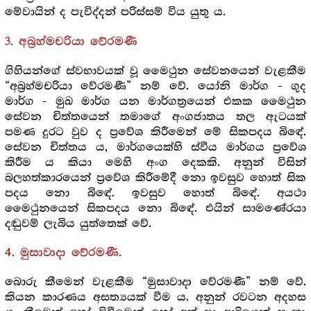
මේවායින් ද පැවිද්දන් පරිස්සම් විය යුතු ය.
3. අබ්‍ර‍හ්මචරියා වේරමණී
ගිහියන්ගේ ස්වභාවයක් වූ මෛථුන සේවනයෙන් වැළකීම
“අබ්‍ර‍හ්මචරියා වේරමණී” නම් වේ. යෝනි මාර්ග - ගුද
මාර්ග - මුඛ මාර්ග යන මාර්ගත්‍රයෙන් එකක මෛථුන
සේවන චිත්තයෙන් තමාගේ අංගජාතය තල ඇටයක්
පමණ දුරට වුව ද ප්‍රවේශ කිරීමෙන් මේ සිකපදය බිඳේ.
සේවන චිත්තය ය, මාර්ගයෙක්හි ස්වීය මාර්ගය ප්‍රවේශ
කිරීම ය කියා මෙහි අංග දෙකකි. අනුන් විසින්
බලහත්කාරයෙන් ප්‍රවේශ කිරීමේදී නො ඉවසුව හොත් සික
පදය නො බිඳේ. ඉවසුව හොත් බිඳේ. අයථා
මෛථුනයෙන් සිකපදය නො බිඳේ. එයින් සාමණේරයා
දඬුවම් ලැබිය යුත්තෙක් වේ.
4. මුසාවාදා වේරමණී.
බොරු කීමෙන් වැළකීම “මුසාවාදා වේරමණී” නම් වේ.
කියන කාරණය අසත්‍යයක් වීම ය. අනුන් රවටන අදහස