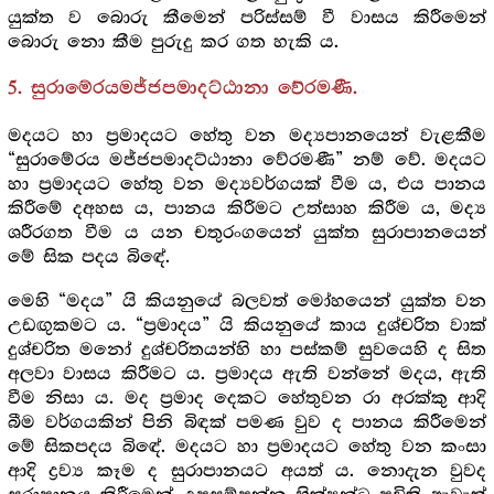
යුක්ත ව බොරු කීමෙන් පරිස්සම් වී වාසය කිරීමෙන්
බොරු නො කීම පුරුදු කර ගත හැකි ය.
5. සුරාමේරයමජ්ජපමාදට්ඨානා වේරමණී.
මදයට හා ප්‍ර‍මාදයට හේතු වන මද්‍යපානයෙන් වැළකීම
“සුරාමේරය මජ්ජපමාදට්ඨානා වේරමණී” නම් වේ. මදයට
හා ප්‍ර‍මාදයට හේතු වන මද්‍යවර්ගයක් වීම ය, එය පානය
කිරීමේ දඅහස ය, පානය කිරීමට උත්සාහ කිරීම ය, මද්‍ය
ශරීරගත වීම ය යන චතුරංගයෙන් යුක්ත සුරාපානයෙන්
මේ සික පදය බිඳේ.
මෙහි “මදය” යි කියනුයේ බලවත් මෝහයෙන් යුක්ත වන
උඩඟුකමට ය. “ප්‍ර‍මාදය” යි කියනුයේ කාය දුශ්චරිත වාක්
දුශ්චරිත මනෝ දුශ්චරිතයන්හි හා පස්කම් සුවයෙහි ද සිත
අලවා වාසය කිරීමට ය. ප්‍ර‍මාදය ඇති වන්නේ මදය, ඇති
වීම නිසා ය. මද ප්‍ර‍මාද දෙකට හේතුවන රා අරක්කු ආදි
බීම වර්ගයකින් පිනි බිඳක් පමණ වුව ද පානය කිරීමෙන්
මේ සිකපදය බිඳේ. මදයට හා ප්‍ර‍මාදයට හේතු වන කංසා
ආදි ද්‍ර‍ව්‍ය කෑම ද සුරාපානයට අයත් ය. නොදැන වුවද