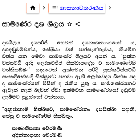
home
navigate_next
toc
ශාසනාවතරණය
navigate_next
සාමණේර දශ ශීලය
star_outline
share
දශශීලය, දශපරිජි හෙවත් දශනාශනාංගයෝ ය,
දශදඬුවම්වත්ය, සේඛියා වත් පන්සැත්තෑවය, නියමිත
වත්ය යන මේවා සාමණේර ශීලයට අයත් ය. “සුක්ක
විස්සට්ඨි ආදි ලෝකවජ්ජ සික්ඛාපදේසු ච සාමණේරේහි
වත්තිතබ්බං” යනුවෙන් දැක්වෙන පරිදි සුක්කවිස්සට්ඨි
සංඝාදිසේසාදි භික්ෂූන්ට පනවා ඇති ලෝකවද්‍ය ශික්ෂා පද
ද සාමණේරයන් විසින් ද රැකිය යුතු ය. සාමණේරයනට
ඇවැත් නැති බැවින් ඒවා ඉක්මවන සාමණේරයෝ දඬුවම්
ලැබීමට සුදුස්සෝ වන්නාහ.
“අනුජානාමි භික්ඛවෙ, සාමණේරානං දසසික්ඛා පදානි,
තේසු ච සාමණේරේහි සික්ඛිතුං.
පාණාතිපාතා වේරමණී
අදින්නාදානා වේරමණී