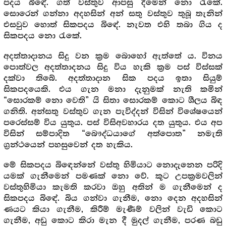
පදය බිඳේ. ගත් වස්තුව ආපසු දීමෙන් නො රැකේ.
සොරෙන් ගන්නා අදහසින් අන් සතු වස්තුව තුබූ තැනින්
එසවුව හොත් සිකපදය බිඳේ. නැවත එහි තබා ගිය ද
සිකපදය නො රැකේ.
අදත්තාදානය සිදු වන ක්‍ර‍ම බොහෝ ඇත්තේ ය. විනය
පොත්වල අදත්තාදනය සිදු විය හැකි ක්‍ර‍ම පස් විස්සක්
දක්වා තිබේ. අදත්තාදාන සික පදය ඉතා සියුම්
සිකපදයෙකි. එය ගැන මනා දැනුමක් නැති කමින්
“සොරකම් නො වෙති” යි සිතා සොරකම් කොට ශීලය බිඳ
ගනිති. අන්සතු වස්තුව ගැන පැවිද්දන් විසින් විශේෂයෙන්
පරෙස්සම් විය යුතුය. පස් විසිඅවහාරය දත යුතුය. එය අප
විසින් සම්පාදිත “බෞද්ධයාගේ අත්පොත” නමැති
ග්‍ර‍න්ථයෙන් පහසුවෙන් දත හැකිය.
මේ සිකපදය බිඳෙන්නේ වස්තු හිමියාට නොදැනෙන පරිදි
යමක් ගැනීමෙන් පමණක් නො වේ. කූට උපක්‍ර‍මවලින්
වස්තුහිමියා කැමති කරවා ඔහු අතින් ම ගැනීමෙන් ද
සිකපදය බිඳේ. බිය ගන්වා ගැනීම, නො දෙන අදහසින්
ණයට කියා ගැනීම, කිරීම් මැණීම් වලින් වැඩි කොට
ගැනීම, අඩු කොට කිරා මැන දී මුදල් ගැනීම, පරණ බඩු