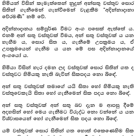
හිමියන් විසින් කැමැත්තෙන් නුදුන් අන්සතු වස්තුව සොර
සිතින් ගැනීමෙන් ගැන්වීමෙන් වැළකීම “අදින්නාදානා
වේරමණී” නම් වේ.
අදින්නාදානය සම්පූර්ණ වීමට අංග පසෙක් ඇත්තේ ය.
එනම් අන් සතු වස්තුවක් වීමය, අන් සතු වස්තුවක් ය යන
හැඟීම ය, සොර සිත ය, ගැනීමේ උපක්‍ර‍මය ය, ඒ
උපක්‍ර‍මයෙන් ගැනීම ය යන මේ පස අදින්නාදානයේ
අංගයෝ ය.
හිමියා විසින් හැර දමන ලද වස්තුවක් සොර සිතින් ගත ද
වස්තුවට හිමියකු නැති බැවින් සිකපදය නො බිඳේ.
අන් සතු වස්තුවක් තමාගේ යයි සිතා හෝ හිමියකු නැති
වස්තුවෙකැයි සිතා හෝ ගැනීමෙන් සික පදය නො බිඳේ.
අන් සතු වස්තුවක් අන් සතු බව දැන ම ආපසු දීමේ
අදහසින් හෝ මෙය ගැනීමට විරුද්ධ නො වන්නේ ය යන
විශ්වාසයෙන් හෝ ගැනීමෙන් සික පදය නො බිඳේ.
යම් වස්තුවක් සොර සිතින් ගත හොත් එකෙණෙහිම සික