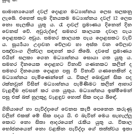
සාමාන්‍යයෙන් දවල් දොළහ මධ්‍යාහ්නය ලෙස සලකනු
ලැබේ. එහෙත් සෑම දිනයකම මධ්‍යාහ්නය දවල් 12 ලෙස
නො සැලකිය යුතු ය. රෑ දාවල් ප්‍ර‍මාණය දිනෙන් දින
වෙනස් වේ. අවුරුද්දේ සමහර කාලයක දවාල පැය
දොළසකට අඩුය. සමහර කාලයක පැය දොළසකට වැඩි
ය. සූර්‍ය්‍යයා උදාවන වේලාව හා අස්ත වන වේලාව
පඤ්චාංග ලිත්වල සඳහන් කර තිබේ. දවසේ ප්‍ර‍මාණය
එයින් සලකා ගෙන මධ්‍යාහ්නය සොයා ගත යුතු ය.
සමහර දිනයෙක දොළහට විනාඩි ගණනකට කලින් ද
සමහර දිනයෙක දොළහ පසු වී විනාඩි ගණනෙකින් ද
මධ්‍යාහ්නය පැමිණෙන්නේ ය. විකල් බොඩුන් සික පද
රක්නවුන් විසින් මධ්‍යාහ්නය පැමිණිමට කලින් ආහාර
වැළඳීම අවසන් කර ගත යුතුය. මධ්‍යාහ්නය ඉක්මීමෙන්
පසු එක් බත් හුලකුදු වැළඳුව හොත් සික පදය බිඳේ.
ගිහියාගේ හා පැවිද්දාගේ වෙනස කැපී පෙනෙන කරුණු
වලින් එකක් මේ සික පදය යි. එ බැවින් මෙය සැහැල්ලු
කොට නො සිතා ආදරයෙන් රැකිය යුතු ය. විකාල
භෝජනයෙන් නො වළකින පැවිද්දා ගේ තත්ත්වය ඉතා