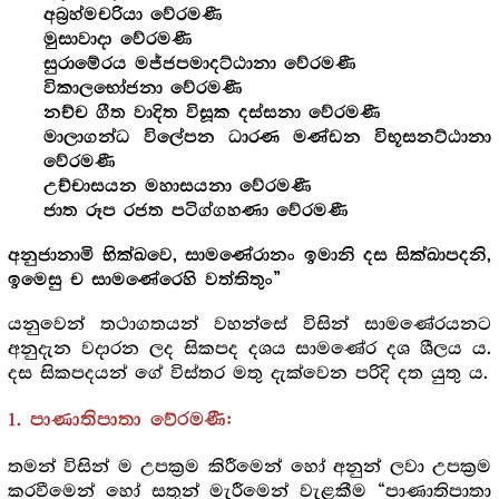
අබ්‍ර‍හ්මචරියා වේරමණී
මුසාවාදා වේරමණී
සුරාමේරය මජ්ජපමාදට්ඨානා වේරමණී
විකාලභෝජනා වේරමණී
නච්ච ගීත වාදිත විසූක දස්සනා වේරමණී
මාලාගන්ධ විලේපන ධාරණ මණ්ඩන විභූසනට්ඨානා
වේරමණී
උච්චාසයන මහාසයනා වේරමණී
ජාත රූප රජත පටිග්ගහණා වේරමණී
අනුජානාමි භික්ඛවෙ, සාමණේරානං ඉමානි දස සික්ඛාපදනි,
ඉමෙසු ච සාමණේරෙහි වත්තිතුං”
යනුවෙන් තථාගතයන් වහන්සේ විසින් සාමණේරයනට
අනුදැන වදාරන ලද සිකපද දශය සාමණේර දශ ශීලය ය.
දස සිකපදයන් ගේ විස්තර මතු දැක්වෙන පරිදි දත යුතු ය.
1. පාණාතිපාතා වේරමණී:
තමන් විසින් ම උපක්‍ර‍ම කිරීමෙන් හෝ අනුන් ලවා උපක්‍ර‍ම
කරවීමෙන් හෝ සතුන් මැරීමෙන් වැළකීම “පාණාතිපාතා