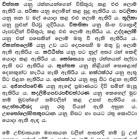
යනු රත්නයන්ගෙන් විසිතුරු කළ එළු ලොම්
චිත්තක
ඇතිරි ය.
යනු ලොමින් කළ සුදු ඇතිරිය ය.
පටිකා
පටලිකා
යනු ඝන ව මල් යොදා කළ එළු ලොම් ඇතිරි ය.
තූලිකා
යනු පුළුන් පිරවූ ගුදිරියය.
යනු සිංහ ව්‍යාඝ්‍රාදී
විකතිකා
රූපවලින් විසිතුරු කළ එළු ලොම් ඇතිරිය ය.
උද්දලෝමි
යනු එක් පසෙකින් ලොම් මතු වී ඇති ඇතිරිය ය.
යනු උඩ යට දෙපසෙහි ම මතු වූ ලොම්
ඒකන්තලෝමි
ඇති ඇතිරිය ය.
යනු පට නූල් අතර රන් කෙඳි
කට්ඨිස්ස
යොදා කළ ඇතිරිය ය.
යනු රත්නයන් අල්වා
කෝසෙය්‍ය
ඇති පට ඇතිරිය ය.
යනු නිළියන් සොළොස්
කුන්තක
දෙනකුන්ට නැටිය හැකි ඇතිරිය ය.
යනු ඇතු
හත්ථත්ථර
පිට එළන ඇතිරිය ය.
යනු අසු පිට එළන ඇතිරි
අස්සත්ථර
ය.
යනු ඇඳේ ප්‍ර‍මාණයට දිවි සමින් මැසූ
අජිනප්පවේණි
ඇතිරිය ය.
යනු කෙහෙල් මුව
කදලිමිගපවරපච්චත්ථරණ
නම් මුවන්ගේ සම්වලින් කළ උසස් ඇතිරිය ය.
යනු රතු වියන් ඇති අසුන ය.
සඋත්තරච්ඡද
යනු හිසට හා පයට රතු කොට්ටා
උභතෝලෝහිතකූපධාන
යොදා ඇති ඇඳ ය.
මේ උච්චාසයන මහාසයන වලින් ආසන්දි නම් වූ උස්