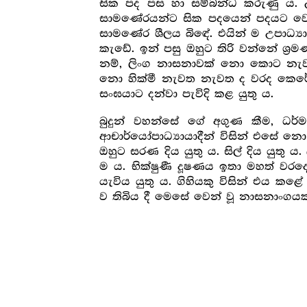
සික පද පස හා සම්බන්ධ කරුණු ය. උප
සාමණේරයන්ට සික පදයෙන් පදයට වෙ
සාමණේර ශීලය බිඳේ. එයින් ම උපාධ්‍යා
කැඩේ. ඉන් පසු ඔහුට තිරි වන්නේ ශ්‍
නම්, ලිංග නාසනාවක් නො කොට නැවත ස
නො හික්මී නැවත නැවත ද වරද කෙරේ න
සංඝයාට දන්වා පැවිදි කළ යුතු ය.
බුදුන් වහන්සේ ගේ අගුණ කීම, ධ
ආචාර්යෝපාධ්‍යායාදීන් විසින් එසේ න
ඔහුට සරණ දිය යුතු ය. සිල් දිය යුතු 
ම ය. භික්ෂුණී දූෂණය ඉතා මහත් වර
යැවිය යුතු ය. ගිහියකු විසින් එය කළේ
ව තිබිය දී මෙසේ වෙන් වූ නාසනාංගය