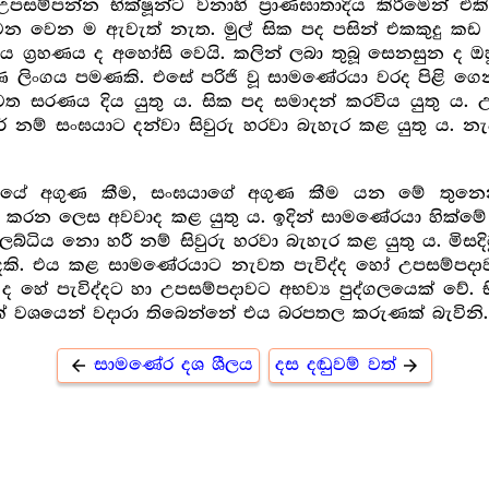
සම්පන්න භික්ෂූන්ට වනාහි ප්‍රාණඝාතාදිය කිරීමෙන් 
න වෙන ම ඇවැත් නැත. මුල් සික පද පසින් එකකුදු ක
ය ග්‍ර‍හණය ද අහෝසි වෙයි. කලින් ලබා තුබූ සෙනසුන ද ඔ
ර‍මණ ලිංගය පමණකි. එසේ පරිජි වූ සාමණේරයා වරද පිළි 
රණය දිය යුතු ය. සික පද සමාදන් කරවිය යුතු ය. උපා
ම් සංඝයාට දන්වා සිවුරු හරවා බැහැර කළ යුතු ය. නැවත
ර්මයේ අගුණ කීම, සංඝයාගේ අගුණ කීම යන මේ තුනෙ
ො කරන ලෙස අවවාද කළ යුතු ය. ඉදින් සාමණේරයා හික්මේ
ය. ලබ්ධිය නො හරී නම් සිවුරු හරවා බැහැර කළ යුතු ය. මිසද
දෙකි. එය කළ සාමණේරයාට නැවත පැවිද්ද හෝ උපසම්පදාව 
 ද හේ පැවිද්දට හා උපසම්පදාවට අභව්‍ය පුද්ගලයෙක් වේ. භි
ක් වශයෙන් වදාරා තිබෙන්නේ එය බරපතල කරුණක් බැවිනි.
සාමණේර දශ ශීලය
දස දඬුවම් වත්
arrow_back
arrow_forward