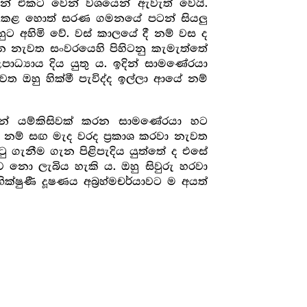
එකින් එකට වෙන් වශයෙන් ඇවැත් වෙයි.
ඩ කළ හොත් සරණ ගමනයේ පටන් සියලු
හුට අහිමි වේ. වස් කාලයේ දී නම් වස ද
ගෙන නැවත සංවරයෙහි පිහිටනු කැමැත්තේ
ධ්‍යාය දිය යුතු ය. ඉදින් සාමණේරයා
 ඔහු හික්මී පැවිද්ද ඉල්ලා ආයේ නම්
න් යම්කිසිවක් කරන සාමණේරයා හට
 නම් සඟ මැද වරද ප්‍ර‍කාශ කරවා නැවත
ිටු ගැනීම ගැන පිළිපැදිය යුත්තේ ද එසේ
නො ලැබිය හැකි ය. ඔහු සිවුරු හරවා
ක්ෂුණී දූෂණය අබ්‍ර‍හ්මචර්යාවට ම අයත්