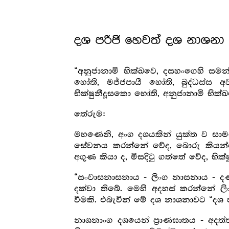
දශ පරිජි හෙවත් දශ නාශනා
“අනුජානාමි භික්ඛවෙ, දසහංගෙහි සමන්න
හෝති, මජ්ජපායී හෝති, බුද්ධස්ස 
භික්ෂුනීදූසකො හෝති, අනුජානාමි භි
තේරුම:
මහණෙනි, අංග දශයකින් යුක්ත ව සා
සේවනය කරන්නේ වේද, බොරු කියන්නේ
අගුණ කියා ද, මිසදිටු ගත්තේ වේද, 
“සංවාසනාසනාය - ලිංග නාසනාය - දණ
දක්වා තිබේ. මෙහි අදහස් කරන්නේ ලි
වීමකි. එබැවින් මේ දශ නාශනාවට “දශ ප
නාශනාංග දශයෙන් ප්‍රාණඝාතය - අදත්