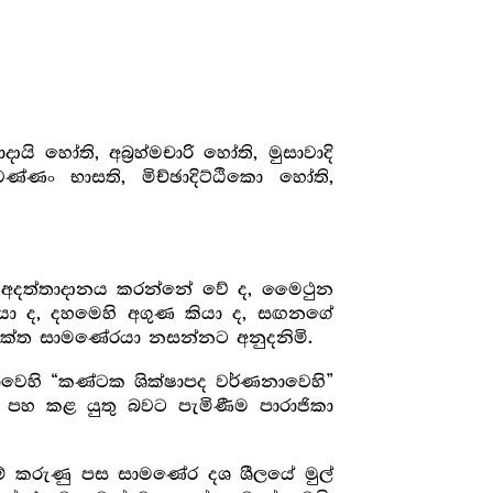
 හෝති, අබ්‍ර‍හ්මචාරි හෝති, මුසාවාදි
්ණං භාසති, මිච්ඡාදිට්ඨිකො හෝති,
”
, අදත්තාදානය කරන්නේ වේ ද, මෛථුන
යා ද, දහමෙහි අගුණ කියා ද, සඟනගේ
යුක්ත සාමණේරයා නසන්නට අනුදනිමි.
වෙහි “කණ්ටක ශික්ෂාපද වර්ණනාවෙහි”
් පහ කළ යුතු බවට පැමිණීම පාරාජිකා
 මේ කරුණු පස සාමණේර දශ ශීලයේ මුල්