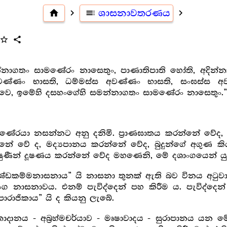
home
navigate_next
toc
ශාසනාවතරණය
navigate_next
star_outline
share
ාගතං සාමණේරං නාසෙතුං, පාණාතිපාති හෝති, අදින්නාදායි
අවණ්ණං භාසති, ධම්මස්ස අවණ්ණං භාසති, සංඝස්ස අවණ
ක්ඛවෙ, ඉමේහි දසහංගේහි සමන්නාගතං සාමණේරං නාසෙතුං.
මණේරයා නසන්නට අනු දනිමි. ප්‍රාණඝාතය කරන්නේ වේද
 වේ ද, මද්‍යපානය කරන්නේ වේද, බුදුන්ගේ අගුණ කි
භික්ෂුණීන් දූෂණය කරන්නේ වේද මහණෙනි, මේ දශාංගයෙන් 
්ඩකම්මනාසනාය” යි නාසනා තුනක් ඇති බව විනය අටුවා
ංග නාසනාවය. එනම් පැවිද්දෙන් පහ කිරීම ය. පැවිද්දෙන
ාරාජිකාය” යි ද කියනු ලැබේ.
තාදානය - අබ්‍ර‍හ්මචර්යාව - මෘෂාවාදය - සුරාපානය යන