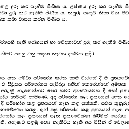
 දුරු කර ගැනීම පිණිස ය. උෂ්ණය දුරු කර ගැනීම පිණ
පීඩා දුරු කර ගැනීම පිණිස ය. නපුරු සෘතුව නිසා වන ප
ෙක තබා වාසය කරනු පිණිස ය.
රයෙහි ඇති රෝගයන් හා වේදනාවන් දුරු කර ගැනීම පිණි
ැනීමට පහසු වනු සඳහා නැවත දක්වන ලදි.)
්‍යය යන මේවා පරිභෝග කරන සෑම වාරයේ දී ම ප්‍ර‍ත්‍යවේක
ර ව සිවුපස පරිභෝගය පැවිද්දා අතින් කෙරෙන්නේ අමතක වී
න අරුණු නැඟෙන්නට පෙර කවර අවස්ථාවෙක දී හෝ ප්‍ර‍ත්‍යව
භාවයට පැමිණේ. අද පරිභෝග කළ ප්‍ර‍ත්‍යයන් ගැන හෙට ප්
වල දී පරිභෝග කළ ප්‍ර‍ත්‍යයන් ගැන කළ යුත්තකි. සවස තු
ර‍ත්‍යවේක්ෂා කරනු. ඉන් පසු පරිභෝග කළ ප්‍ර‍ත්‍යයන් ගැන අ
ග කළ ප්‍ර‍ත්‍යයන් ගැන ප්‍ර‍ත්‍යවේක්ෂා කිරීමත් යෝග්‍
යහපති. අරුණට පළමු නො නැඟිටිය හැකි අය විසින් ඒ වෙලාවේ දී