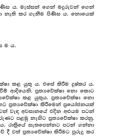
ිස ය. මැස්සන් ගෙන් මදුරුවන් ගෙන්
ීඩා නැති කර ගැනීම පිණිස ය. නොයෙක්
ස ම ය.
්ෂා කළ යුතු ය. එසේ කිරීම දුෂ්කර ය.
ම් ආදියෙනි. ප්‍ර‍ත්‍යවේක්ෂා නො කොට
ේක්ෂා කළ යුතුය. ප්‍ර‍ත්‍යවේක්ෂා නො
‍ර‍ත්‍යවේක්ෂා කිරීමෙන් ප්‍රයෝජනයක්
නුරුවන් වැඳ අවසානයේ එදින අළුයම පටන්
රුණට පළමු නැඟිට ප්‍ර‍ත්‍යවේක්ෂා කරනු.
ය ය. රාත්‍රියේ සැතපෙන්නට පටන් ගන්නා
 වත් ප්‍ර‍ත්‍යවේක්ෂා කිරීමට පුරුදු කර