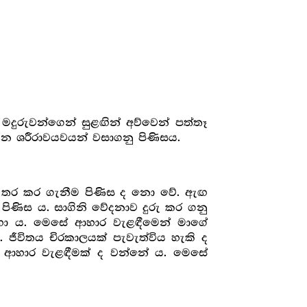
දුරුවන්ගෙන් සුළඟින් අව්වෙන් පත්තෑ
වන ශරීරාවයවයන් වසාගනු පිණිසය.
 තර කර ගැනීම පිණිස ද නො වේ. ඇඟ
ිණිස ය. සාගිනි වේදනාව දුරු කර ගනු
 සඳහා ය. මෙසේ ආහාර වැළඳීමෙන් මාගේ
ීවිතය චිරකාලයක් පැවැත්විය හැකි ද
 ආහාර වැළඳීමක් ද වන්නේ ය. මෙසේ