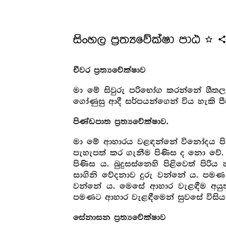
සිංහල ප්‍ර‍ත්‍යවේක්ෂා පාඨ
star_outline
shar
චීවර ප්‍ර‍ත්‍යවේක්ෂාව
මා මේ සිවුරු පරිභෝග කරන්නේ ශීතල 
ගෝණුසු ආදී සර්පයන්ගෙන් විය හැකි 
පිණ්ඩපාත ප්‍ර‍ත්‍යවේක්ෂාව.
මා මේ ආහාරය වළඳන්නේ විනෝදය පි
පැහැපත් කර ගැනීම පිණිස ද නො වේ. 
පිණිස ය. බුදුසස්නෙහි පිළිවෙත් පි
සාගිනි වේදනාව දුරු වන්නේ ය. පමණ
වන්නේ ය. මෙසේ ආහාර වැළඳීම අයු
පමණට ආහාර වැළඳීමෙන් සුවසේ විසිය
සේනාසන ප්‍ර‍ත්‍යවේක්ෂාව