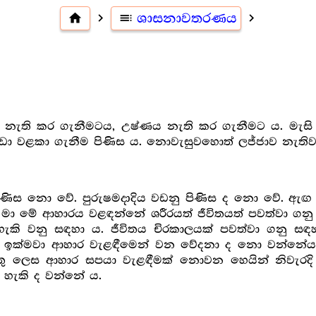
home
navigate_next
toc
ශාසනාවතරණය
navigate_next
e
නැති කර ගැනීමටය, උෂ්ණය නැති කර ගැනීමට ය. මැසි ම
පීඩා වළකා ගැනීම පිණිස ය. නොවැසුවහොත් ලජ්ජාව නැති
ණිස නො වේ. පුරුෂමදාදිය වඩනු පිණිස ද නො වේ. ඇඟ
මා මේ ආහාරය වළඳන්නේ ශරීරයත් ජීවිතයත් පවත්වා ගනු ප
රිය හැකි වනු සඳහා ය. ජීවිතය චිරකාලයක් පවත්වා ගනු
 ඉක්මවා ආහාර වැළඳීමෙන් වන වේදනා ද නො වන්නේය. ජ
තු ලෙස ආහාර සපයා වැළඳීමක් නොවන හෙයින් නිවැරදි
 හැකි ද වන්නේ ය.