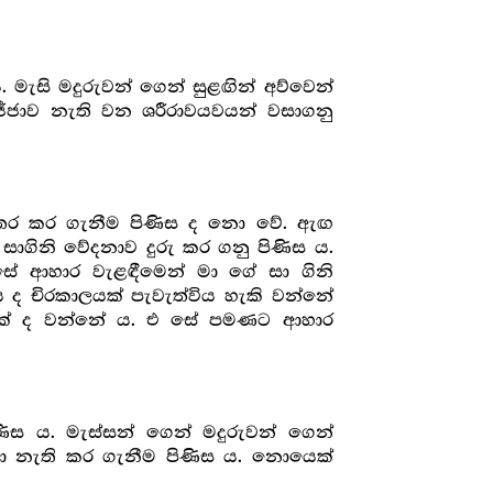
මැසි මදුරුවන් ගෙන් සුළඟින් අව්වෙන්
ජ්ජාව නැති වන ශරීරාවයවයන් වසාගනු
 තර කර ගැනීම පිණිස ද නො වේ. ඇඟ
සාගිනි වේදනාව දුරු කර ගනු පිණිස ය.
 එසේ ආහාර වැළඳීමෙන් මා ගේ සා ගිනි
ද චිරකාලයක් පැවැත්විය හැකි වන්නේ
ීමක් ද වන්නේ ය. එ සේ පමණට ආහාර
ිස ය. මැස්සන් ගෙන් මදුරුවන් ගෙන්
ීඩා නැති කර ගැනීම පිණිස ය. නොයෙක්