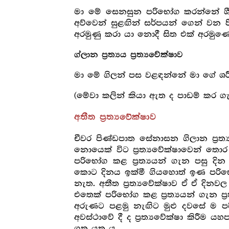
මා මේ සෙනසුන පරිභෝග කරන්නේ ශීතල
අව්වෙන් සුළඟින් සර්පයන් ගෙන් වන 
අරමුණු කරා යා නොදී සිත එක් අරමුණ
ග්ලාන ප්‍ර‍ත්‍යය ප්‍ර‍ත්‍යවේක්ෂාව
මා මේ ගිලන් පස වළඳන්නේ මා ගේ ශරී
(මේවා කලින් කියා ඇත ද පාඩම් කර ග
අතීත ප්‍ර‍ත්‍යවේක්ෂාව
චීවර පිණ්ඩපාත සේනාසන ගිලාන ප්‍ර‍ත
නොයෙක් විට ප්‍ර‍ත්‍යවේක්ෂාවෙන් තො
පරිභෝග කළ ප්‍ර‍ත්‍යයන් ගැන පසු දි
කොට දිනය ඉක්මී ගියහොත් ඉණ පරිභෝග 
නැත. අතීත ප්‍ර‍ත්‍යවේක්ෂාව ඒ ඒ දින
එතෙක් පරිභෝග කළ ප්‍ර‍ත්‍යයන් ගැන ප්‍
අරුණට පළමු නැඟිට මුළු දවසේ ම පරිභෝ
අවස්ථාවේ දී ද ප්‍ර‍ත්‍යවේක්ෂා කිරීම 
ගත යුතු ය.