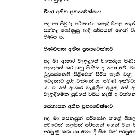
චීවර අතීත ප්‍ර‍ත්‍යවේක්ෂාව
අද මා සිවුරු පරිභෝග කළේ ශීතල නැති
පත්තෑ ගෝණුසු ආදි සර්පයන් ගෙන් ව
පිණිස ය.
පිණ්ඩපාත අතීත ප්‍ර‍ත්‍යවේක්ෂාව
අද මා ආහාර වැළඳූයේ විනෝදය පිණ
පැහැපත් කර ගනු පිණිස ද නො වේ. මා 
බුදුසස්නෙහි පිළිවෙත් පිරිය හැකි 
වේදනාව දුරු වන්නේ ය. පමණ ඉක්මවා
ය. එ සේ ආහාර වැළඳීම අයුතු සේ 
වැළඳීමෙන් සුවසේ විසිය හැකි ද වන්න
සේනාසන අතීත ප්‍ර‍ත්‍යවේක්ෂාව
අද මා සෙනසුන් පරිභෝග කළේ ශීතල ද
අව්වෙන් සුළඟින් සර්පයන් ගෙන් වන 
අරමුණු කරා යා නො දී සිත එක් අරමු