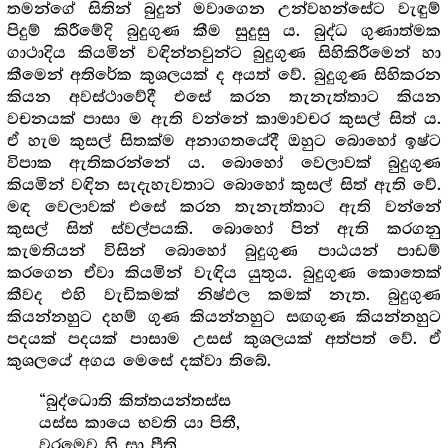
තමන්ගේ සිතින් බුදුන් මවාගෙන උන්වහන්සේට වැඳුම්
පිදුම් කිරීමේදි බුදුගුණ කීම සුදුසු ය. බුද්ධ ගුණාත්මක
ගාථාදිය කියමින් වඳින්නවුන්ට බුදුගුණ සිහිකිරීමෙන් හා
කීමෙන් අතිරේක කුශලයක් ද අයත් වේ. බුදුගුණ සිහිකරන
කියන අවස්ථාවේදී එසේ කරන තැනැත්තාට කියන
වචනයක් පාසා ම ඇති වන්නේ කාමාවචර කුසල් සිත් ය.
ඒ හැම කුසල් සිතක්ම අනාගතයේදී ඔහුට බොහෝ ඉෂ්ට
විපාක ඇතිකරන්නේ ය. බොහෝ වෙලාවක් බුදුගුණ
කියමින් වඳින සැදැහැවතාට බොහෝ කුසල් සිත් ඇති වේ.
මඳ වෙලාවක් එසේ කරන තැනැත්තාට ඇති වන්නේ
කුසල් සිත් ස්වල්පයකි. බොහෝ පින් ඇති කරගනු
කැමතියන් විසින් බොහෝ බුදුගුණ පාඨයන් පාඩම්
කරගෙන ඒවා කියමින් වැඳිය යුතුය. බුදුගුණ කොතෙක්
කීවද එහි වැඩිකමක් නිෂ්ඵල කමක් නැත. බුදුගුණ
කියන්නහුට දහම් ගුණ කියන්නහුට සඟගුණ කියන්නහුට
පදයක් පදයක් පාසාම උසස් කුශලයක් අත්පත් වේ. ඒ
කුශලයේ අගය මෙසේ දක්වා තිබේ.
“බුද්ධොති කිත්තයන්තස්ස
යස්ස කායෙ භවති යා පිතී,
වරමෙව හි සා පීති