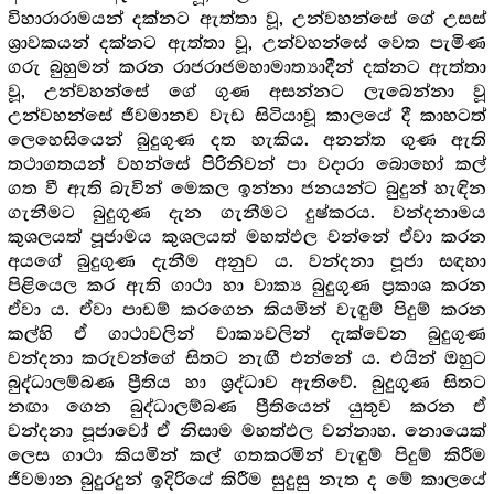
විහාරාරාමයන් දක්නට ඇත්තා වූ, උන්වහන්සේ ගේ උසස්
ශ්‍රාවකයන් දක්නට ඇත්තා වූ, උන්වහන්සේ වෙත පැමිණ
ගරු බුහුමන් කරන රාජරාජමහාමාත්‍යාදීන් දක්නට ඇත්තා
වූ, උන්වහන්සේ ගේ ගුණ අසන්නට ලැබෙන්නා වූ
උන්වහන්සේ ජීවමානව වැඩ සිටියාවූ කාලයේ දී කාහටත්
ලෙහෙසියෙන් බුදුගුණ දත හැකිය. අනන්ත ගුණ ඇති
තථාගතයන් වහන්සේ පිරිනිවන් පා වදාරා බොහෝ කල්
ගත වී ඇති බැවින් මෙකල ඉන්නා ජනයන්ට බුදුන් හැඳින
ගැනීමට බුදුගුණ දැන ගැනීමට දුෂ්කරය. වන්දනාමය
කුශලයත් පූජාමය කුශලයත් මහත්ඵල වන්නේ ඒවා කරන
අයගේ බුදුගුණ දැනීම අනුව ය. වන්දනා පූජා සඳහා
පිළියෙල කර ඇති ගාථා හා වාක්‍ය බුදුගුණ ප්‍රකාශ කරන
ඒවා ය. ඒවා පාඩම් කරගෙන කියමින් වැඳුම් පිදුම් කරන
කල්හි ඒ ගාථාවලින් වාක්‍යවලින් දැක්වෙන බුදුගුණ
වන්දනා කරුවන්ගේ සිතට නැඟී එන්නේ ය. එයින් ඔහුට
බුද්ධාලම්බණ ප්‍රීතිය හා ශ්‍රද්ධාව ඇතිවේ. බුදුගුණ සිතට
නඟා ගෙන බුද්ධාලම්බණ ප්‍රීතියෙන් යුතුව කරන ඒ
වන්දනා පූජාවෝ ඒ නිසාම මහත්ඵල වන්නාහ. නොයෙක්
ලෙස ගාථා කියමින් කල් ගතකරමින් වැඳුම් පිදුම් කිරීම
ජීවමාන බුදුරදුන් ඉදිරියේ කිරීම සුදුසු නැත ද මේ කාලයේ