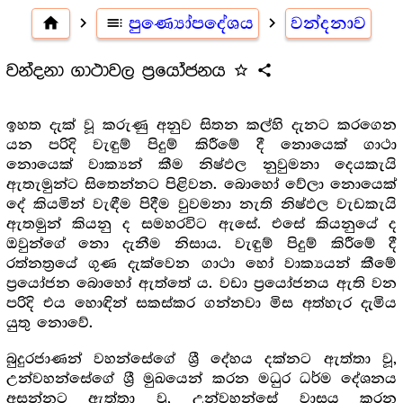
home
navigate_next
toc
පුණ්‍යෝපදේශය
navigate_next
වන්දනාව
වන්දනා ගාථාවල ප්‍රයෝජනය
star_outline
share
ඉහත දැක් වූ කරුණු අනුව සිතන කල්හි දැනට කරගෙන
යන පරිදි වැඳුම් පිදුම් කිරීමේ දී නොයෙක් ගාථා
නොයෙක් වාක්‍යන් කීම නිෂ්ඵල නුවුමනා දෙයකැයි
ඇතැමුන්ට සිතෙන්නට පිළිවන. බොහෝ වේලා නොයෙක්
දේ කියමින් වැඳීම පිදීම වුවමනා නැති නිෂ්ඵල වැඩකැයි
ඇතමුන් කියනු ද සමහරවිට ඇසේ. එසේ කියනුයේ ද
ඔවුන්ගේ නො දැනීම නිසාය. වැඳුම් පිදුම් කිරීමේ දී
රත්නත්‍රයේ ගුණ දැක්වෙන ගාථා හෝ වාක්‍යයන් කීමේ
ප්‍රයෝජන බොහෝ ඇත්තේ ය. වඩා ප්‍රයෝජනය ඇති වන
පරිදි එය හොඳින් සකස්කර ගන්නවා මිස අත්හැර දැමිය
යුතු නොවේ.
බුදුරජාණන් වහන්සේගේ ශ්‍රී දේහය දක්නට ඇත්තා වූ,
උන්වහන්සේගේ ශ්‍රී මුඛයෙන් කරන මධුර ධර්ම දේශනය
අසන්නට ඇත්තා වූ, උන්වහන්සේ වාසය කරන