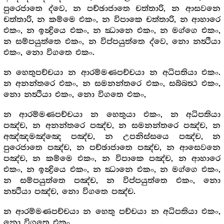
පුරෙජාතෙ ද්වෙ, න පච්ඡාජාතෙ චත්තාරි, න ආසවනෙ
චත්තාරි, න කම්මෙ එකං, න විපාකෙ චත්තාරි, න ආහාරෙ
එකං, න ඉන්‍ද්‍රියෙ එකං, න ඣානෙ එකං, න මග්ගෙ එකං,
න සම්පයුත්තෙ එකං, න විප්පයුත්තෙ ද්වෙ, නො නත්‍ථියා
එකං, නො විගතෙ එකං.
න හෙතුපච්චයා න ආරම්මණපච්චයා න අධිපතියා එකං.
න අනන්තරෙ එකං, න සමනන්තරෙ එකං, සබ්බත්‍ථ එකං,
නො නත්‍ථියා එකං, නො විගතෙ එකං,
න ආරම්මණපච්චයා න හෙතුයා එකං, න අධිපතියා
පඤ්ච, න අනන්තරෙ පඤ්ච, න සමනන්තරෙ පඤ්ච, න
අඤ්ඤමඤ්ඤෙ පඤ්ච, න උපනිස්සයෙ පඤ්ච, න
පුරෙජාතෙ පඤ්ච, න පච්ඡාජාතෙ පඤ්ච, න ආසෙවනෙ
පඤ්ච, න කම්මෙ එකං, න විපාකෙ පඤ්ච, න ආහාරෙ
එකං, න ඉන්‍ද්‍රියෙ එකං, න ඣානෙ එකං, න මග්ගෙ එකං,
න සම්පයුත්තෙ පඤ්ච, න විප්පයුත්තෙ එකං, නො
නත්‍ථියා පඤ්ච, නො විගතෙ පඤ්ච.
න ආරම්මණපච්චයා න හෙතු පච්චයා න අධිපතියා එකං,
නො විගතෙ එකං,