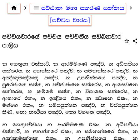
home
navigate_next
toc
පට්ඨාන මහා පකරණ සන්නය
navigate_next
[පච්චය වාරය]
පච්චයවාරයේ පච්චය පච්චනීය සඞ්ඛ්‍යාවාර
star_outline
share
පාලිය
න හෙතුයා චත්තාරි, න ආරම්මණෙ පඤ්ච, න අධිපතියා
සත්තරස, න අනන්තරෙ පඤ්ච, න සමනන්තරෙ පඤ්ච, න
අඤ්ඤමඤ්ඤෙ පඤ්ච, න උපනිස්සයෙ පඤ්ච, න
පුරෙජාතෙ සත්ත, න පච්ඡාජාතෙ සත්තරස, න ආසෙවනෙ
සත්තරස, න කම්මෙ සත්ත, න විපාකෙ සත්තරස, න
ආහාරෙ එකං, න ඉන්‍ද්‍රියෙ එකං, න ඣානෙ එකං, න
මග්ගෙ එකං, න සම්පයුත්තෙ පඤ්ච, න විප්පයුත්තෙ
තීණි, නො නත්‍ථියා පඤ්ච, නො විගතෙ පඤ්ච,
න හෙතුපච්චයා න ආරම්මණෙ එකං, න අධිපතියා
චත්තාරි, න අනන්තරෙ එකං, න සමනන්තරෙ එකං, න
අඤ්ඤමඤ්ඤෙ එකං, න උපනිස්සයෙ එකං, න