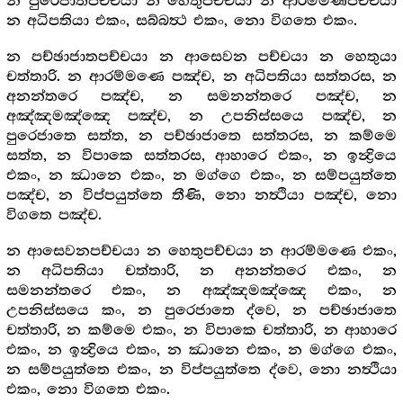
න පුරෙජාතපච්චයා න හෙතුපච්චයා න ආරම්මණපච්චයා
න අධිපතියා එකං, සබ්බත්‍ථ එකං, නො විගතෙ එකං.
න පච්ඡාජාතපච්චයා න ආසෙවන පච්චයා න හෙතුයා
චත්තාරි. න ආරම්මණෙ පඤ්ච, න අධිපතියා සත්තරස, න
අනන්තරෙ පඤ්ච, න සමනන්තරෙ පඤ්ච, න
අඤ්ඤමඤ්ඤෙ පඤ්ච, න උපනිස්සයෙ පඤ්ච, න
පුරෙජාතෙ සත්ත, න පච්ඡාජාතෙ සත්තරස, න කම්මෙ
සත්ත, න විපාකෙ සත්තරස, ආහාරෙ එකං, න ඉන්‍ද්‍රියෙ
එකං, න ඣානෙ එකං, න මග්ගෙ එකං, න සම්පයුත්තෙ
පඤ්ච, න විප්පයුත්තෙ තීණි, නො නත්‍ථියා පඤ්ච, නො
විගතෙ පඤ්ච.
න ආසෙවනපච්චයා න හෙතුපච්චයා න ආරම්මණෙ එකං,
න අධිපතියා චත්තාරි, න අනන්තරෙ එකං, න
සමනන්තරෙ එකං, න අඤ්ඤමඤ්ඤෙ එකං, න
උපනිස්සයෙ කං, න පුරෙජාතෙ ද්වෙ, න පච්ඡාජාතෙ
චත්තාරි, න කම්මෙ එකං, න විපාකෙ චත්තාරි, න ආහාරෙ
එකං, න ඉන්‍ද්‍රියෙ එකං, න ඣානෙ එකං, න මග්ගෙ එකං,
න සම්පයුත්තෙ එකං, න විප්පයුත්තෙ ද්වෙ, නො නත්‍ථියා
එකං, නො විගතෙ එකං.