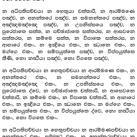
න අධිපතිපච්චයා න හෙතුයා චත්තාරි, න ආරම්මණෙ
පඤ්ච, න අනන්තරෙ පඤ්ච, න සමනන්තරෙ පඤ්ච, න
අඤ්ඤමඤ්ඤෙ පඤ්ච, න උපනිස්සයෙ පඤ්ච, න
පුරෙජාතෙ සත්ත, න පච්ඡාජාතෙ සත්තරස, න ආසවනෙ
සත්තරස, න කම්මෙ සත්ත, න විපාකෙ සත්තරස, න
ආහාරෙ එකං, න ඉන්‍ද්‍රියෙ එකං, න ඣානෙ එකං, න
මග්ගෙ එකං, න සම්පයුත්තෙ පඤ්ච, න විප්පයුත්තෙ
තීණි, නො නත්‍ථියා පඤ්ච, නො විගතෙ පඤ්ච,
න අධිපතිපච්චයා න හෙතුපච්චයා න ආරම්මණෙ එකං, න
අනන්තරෙ එකං, න සමනන්තරෙ එකං, න
අඤ්ඤමඤ්ඤෙ එකං, න උපනිස්සයෙ එකං, න
පුරෙජාතෙ ද්වෙ, න පච්ඡාජාතෙ චත්තාරි, න ආසෙවනෙ
චත්තාරි, න කම්මෙ එකං, න විපාකෙ චත්තාරි, න ආහාරෙ
එකං, න ඉන්‍ද්‍රියෙ එකං, න ඣානෙ එකං, න මග්ගෙ එකං,
න සම්පයුත්තෙ එකං, න විප්පයුත්තෙ ද්වෙ, නො නත්‍ථියා
එකං, නො විගතෙ එකං.
න අධිපතිපච්චයා න හෙතුපච්චයා න ආරම්මණපච්චයා න
අනන්තරෙ එකං, සබ්බත්‍ථ එකං, න අනන්තරපච්චයා න