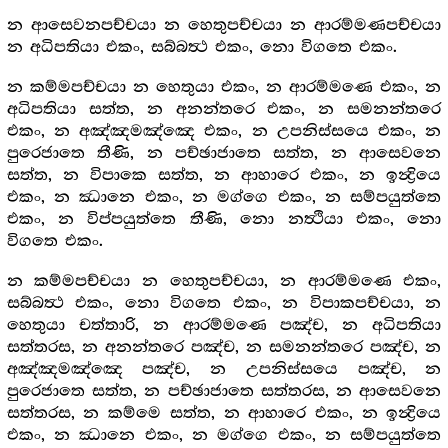
න ආසෙවනපච්චයා න හෙතුපච්චයා න ආරම්මණපච්චයා
න අධිපතියා එකං, සබ්බත්‍ථ එකං, නො විගතෙ එකං.
න කම්මපච්චයා න හෙතුයා එකං, න ආරම්මණෙ එකං, න
අධිපතියා සත්ත, න අනන්තරෙ එකං, න සමනන්තරෙ
එකං, න අඤ්ඤමඤ්ඤෙ එකං, න උපනිස්සයෙ එකං, න
පුරෙජාතෙ තීණි, න පච්ඡාජාතෙ සත්ත, න ආසෙවනෙ
සත්ත, න විපාකෙ සත්ත, න ආහාරෙ එකං, න ඉන්‍ද්‍රියෙ
එකං, න ඣානෙ එකං, න මග්ගෙ එකං, න සම්පයුත්තෙ
එකං, න විප්පයුත්තෙ තීණි, නො නත්‍ථියා එකං, නො
විගතෙ එකං.
න කම්මපච්චයා න හෙතුපච්චයා, න ආරම්මණෙ එකං,
සබ්බත්‍ථ එකං, නො විගතෙ එකං, න විපාකපච්චයා, න
හෙතුයා චත්තාරි, න ආරම්මණෙ පඤ්ච, න අධිපතියා
සත්තරස, න අනන්තරෙ පඤ්ච, න සමනන්තරෙ පඤ්ච, න
අඤ්ඤමඤ්ඤෙ පඤ්ච, න උපනිස්සයෙ පඤ්ච, න
පුරෙජාතෙ සත්ත, න පච්ඡාජාතෙ සත්තරස, න ආසෙවනෙ
සත්තරස, න කම්මෙ සත්ත, න ආහාරෙ එකං, න ඉන්‍ද්‍රියෙ
එකං, න ඣානෙ එකං, න මග්ගෙ එකං, න සම්පයුත්තෙ