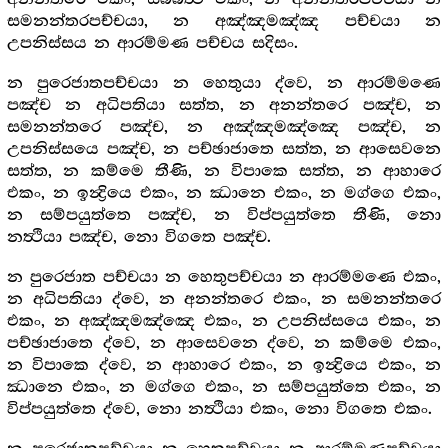
සමනන්තරපච්චයා, න අඤ්ඤමඤ්ඤ පච්චයා න
උපනිස්සය න ආරම්මණ පච්චය සදිසං.
න පුරෙජාතපච්චයා න හෙතුයා ද්වෙ, න ආරම්මණෙ
පඤ්ච න අධිපතියා සත්ත, න අනන්තරෙ පඤ්ච, න
සමනන්තරෙ පඤ්ච, න අඤ්ඤමඤ්ඤෙ පඤ්ච, න
උපනිස්සයෙ පඤ්ච, න පච්ඡාජාතෙ සත්ත, න ආසෙවනෙ
සත්ත, න කම්මෙ තීණි, න විපාකෙ සත්ත, න ආහාරෙ
එකං, න ඉන්‍ද්‍රියෙ එකං, න ඣානෙ එකං, න මග්ගෙ එකං,
න සම්පයුත්තෙ පඤ්ච, න විප්පයුත්තෙ තීණි, නො
නත්‍ථියා පඤ්ච, නො විගතෙ පඤ්ච.
න පුරෙජාත පච්චයා න හෙතුපච්චයා න ආරම්මණෙ එකං,
න අධිපතියා ද්වෙ, න අනන්තරෙ එකං, න සමනන්තරෙ
එකං, න අඤ්ඤමඤ්ඤෙ එකං, න උපනිස්සයෙ එකං, න
පච්ඡාජාතෙ ද්වෙ, න ආසෙවනෙ ද්වෙ, න කම්මෙ එකං,
න විපාකෙ ද්වෙ, න ආහාරෙ එකං, න ඉන්‍ද්‍රියෙ එකං, න
ඣානෙ එකං, න මග්ගෙ එකං, න සම්පයුත්තෙ එකං, න
විප්පයුත්තෙ ද්වෙ, නො නත්‍ථියා එකං, නො විගතෙ එකං.