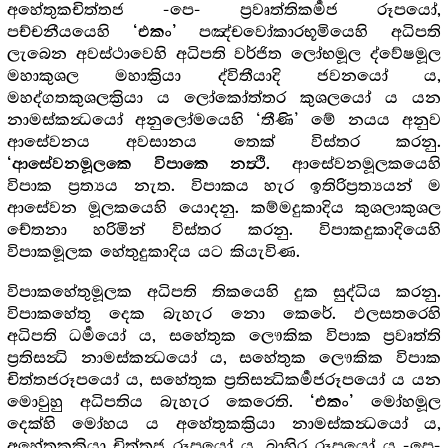
අහේතුකචිත්තජ -පෙ- ප්‍රවෘත්තිකර්‍මජ රූපයෝ,
පච්චනීයයෙහි
පඤ්චවෝකාරභූමියෙහි අධිපති
‘එකං’
ලැබෙන අවස්ථාවෙහි අධිපති වර්ජිත ලෝභමූල ද්වේෂමූල
මහාකුශල මහාක්‍රියා ද්විතීයාදි ජවනයෝ ය,
මහද්ගතකුශලක්‍රියා ය ලෝකෝත්තර කුශලයෝ ය යන
නාමස්කන්‍ධයෝ අනුලෝමයෙහි ‘තීණි’ මේ නයය අනුව
ආසේවනය අවසානය තෙක් විස්තර කරනු.
ආසේවනමූලකයෙහි
‘ආසේවනමූලකෙ විපාකෙ නත්‍ථි.
විපාක ප්‍රත්‍යය නැත. විපාකය හැර ඉතිරිප්‍රත්‍යයන් ම
ආසේවන මූලකයෙහි යොදනු. කම්මදුකාදිය කුශලාකුශල
චේතනා හරිමින් විස්තර කරනු. විපාකදුකාදියෙහි
විපාකමූලක හේතුදුකාදිය යට කියැවිණ.
විපාකහේතුමූලක අධිපති තිකයෙහි දුක සුද්ධිය කරනු.
විපාකහේතු දෙක බැහැර නො කෙරේ. ඵලසතරෙහි
අධිපති ධර්‍මයෝ ය, සහේතුක ලෞකික විපාක ප්‍රවෘත්ති
ප්‍රතිසන්‍ධි නාමස්කන්‍ධයෝ ය, සහේතුක ලෞකික විපාක
චිත්තජරූපයෝ ය, සහේතුක ප්‍රතිසන්‍ධිකර්‍මජරූපයෝ ය යන
මොවුහු අධිපතිය බැහැර කෙරෙති.
මෝහමූල
‘එකං’
දෙක්හි මෝහය ය අහේතුකක්‍රියා නාමස්කන්‍ධයෝ ය,
අහේතුකක්‍රියා චිත්තජ රූපයෝ ය, බාහිර රූපයෝ ය -පෙ-