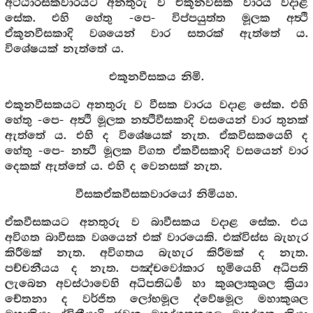
අට්ඨාරසකවාරයට අනතුරු ව එකූනවීසක වාරය වදාළ
සේක. එහි හේතු -පෙ- විප්පයුත්ත මූලක අත්‍ථි
ඒකූනවීසකාදි වශයෙන් වාර සතරක් ඇත්තේ ය.
විශේෂයක් නැත්තේ ය.
එකූනවීසකය නිමි.
එකූනවීසකයට අනතුරු ව වීසක වාරය වදාළ සේක. එහි
හේතු -පෙ- අත්‍ථි මූලක නත්‍ථිවීසකාදි වසයෙන් වාර තුනක්
ඇත්තේ ය. එහි ද විශේෂයක් නැත. ඒකවිසකයෙහි ද
හේතු -පෙ- නත්‍ථි මූලක විගත ඒකවීසකාදි වසයෙන් වාර
දෙකක් ඇත්තේ ය. එහි ද වෙනසක් නැත.
වීසකඒකවීසකවාරයෝ නිමියහ.
ඒකවීසකයට අනතුරු ව බාවීසකය වදාළ සේක. එය
අවිගත බාවීසක වශයෙන් එක් වාරයෙකි. එක්විස්ස බැහැර
කිරීමක් නැත. අවිගතය බැහැර කිරීමක් ද නැත.
පච්චනීයය ද නැත. පඤ්චවෝකාර භූමියෙහි අධිපති
ලැබෙන අවස්ථාවෙහි අධිපතිධර්‍ම හා කුශලාකුශල ක්‍රියා
චේතනා ද වර්ජිත ලෝභමූල ද්වේෂමූල මහාකුශල