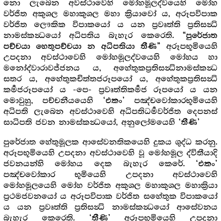
නො ලැබෙන අවස්ථාවෙහි මෝහමූලද්වයෙහි මෝහ
වර්ජිත අකුශල මහාකුශල මහා ක්‍රියාවෝ ය, අරූපවිපාක
වර්ජිත ලෞකික විපාකයෝ ය යන ප්‍රවෘත්ති ප්‍රතිසන්‍ධි
නාමස්කන්‍ධයෝ අධිපතිය බැහැර කෙරෙති.
“පුරේජාත
අරූපභූමියෙහි
පච්චයා හෙතුපච්චයා න අධිපතියා තීණි”
උපදනා අවස්ථාවෙහි මෝහමූලද්වයෙහි මෝහය හා
මනෝද්වාරාවජ්ජනය ය, අහේතුකප්‍රතිසන්‍ධිනාමස්කන්‍ධ
සතර ය, අහේතුකචිත්තජරූපයෝ ය, අහේතුකප්‍රතිසන්‍ධි
කර්‍මජරූපයෝ ය -පෙ- ප්‍රවෘත්තිකර්‍මජ රූපයෝ ය යන
මොවුහු, පච්චනීයයෙහි
පඤ්චවෝකාරභූමියෙහි
‘එකං’
අධිපති ලැබෙන අවස්ථාවෙහි අධිපතිධර්‍මවර්ජිත දෙපනස්
සාධිපති ජවන නාමස්කන්‍ධයෝ, අනුලෝමයෙහි
‘තීණි’
පුරේජාත හේතුමූලක ආසේවනතිකයෙහි දුකය ශුද්ධ කරනු.
අරූපභූමියෙහි උපදනා අවස්ථාවෙහි වූ මෝහමූල ද්විතීයාදි
ජවනයන්හි මෝහය දෙක බැහැර කෙරේ.
‘එකං’
පඤ්චවෝකාර භූමියෙහි උපදනා අවස්ථාවෙහි
මෝහමූලයෙහි මෝහ වර්ජිත අකුශල මහාකුශල මහාක්‍රියා
ප්‍රථමජවනයෝ ය අරූපවිපාක වර්ජිත සහේතුක විපාකයෝ
ය යන ප්‍රවෘත්ති ප්‍රතිසන්‍ධි නාමස්කන්‍ධයෝ ආසේවනය
බැහැර කෙරෙති.
අරූපභූමියෙහි උපදනා
‘තීණි’