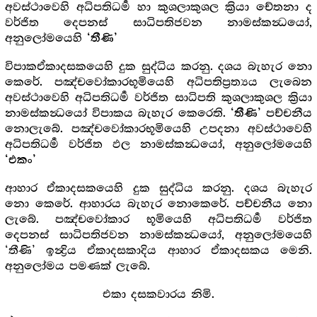
අවස්ථාවෙහි අධිපතිධර්‍ම හා කුශලාකුශල ක්‍රියා චේතනා ද
වර්ජිත දෙපනස් සාධිපතිජවන නාමස්කන්‍ධයෝ,
අනුලෝමයෙහි
‘තීණි’
විපාකඒකාදසකයෙහි දුක සුද්ධිය කරනු. දශය බැහැර නො
කෙරේ. පඤ්චවෝකාරභූමියෙහි අධිපතිප්‍රත්‍යය ලැබෙන
අවස්ථාවෙහි අධිපතිධර්‍ම වර්ජිත සාධිපති කුශලාකුශල ක්‍රියා
නාමස්කන්‍ධයෝ විපාකය බැහැර කෙරෙති.
පච්චනීය
‘තීණි’
නොලැබේ. පඤ්චවෝකාරභූමියෙහි උපදනා අවස්ථාවෙහි
අධිපතිධර්‍ම වර්ජිත ඵල නාමස්කන්‍ධයෝ, අනුලෝමයෙහි
‘එකං’
ආහාර ඒකාදසකයෙහි දුක සුද්ධිය කරනු. දශය බැහැර
නො කෙරේ. ආහාරය බැහැර නොකෙරේ. පච්චනීය නො
ලැබේ. පඤ්චවෝකාර භූමියෙහි අධිපතිධර්‍ම වර්ජිත
දෙපනස් සාධිපතිජවන නාමස්කන්‍ධයෝ, අනුලෝමයෙහි
‘තීණි’ ඉන්‍ද්‍රිය ඒකාදසකාදිය ආහාර ඒකාදසකය මෙනි.
අනුලෝමය පමණක් ලැබේ.
එකා දසකවාරය නිමි.