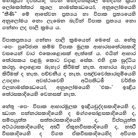
මහාක්‍රියා ද්විතීයාදි ජවන මහද්ගතකුශල මහද්ගත ක්‍රියා
ලෝකෝත්තර කුශල නාමස්කන්‍ධයෝ, අනුලෝමයෙහි
“තීණි” මේ ආසේවන ප්‍රත්‍යය හා විපාක ප්‍රත්‍යයෙහි
අනුලෝමය නො ලැබෙන බැවින් විපාක ප්‍රත්‍යය නො
ගන්නා ලද පාලි ක්‍රමය ය.
විපාකප්‍රත්‍යය ගන්නා පාලි ක්‍රමයෙන් මෙසේ ය. හේතු
-පෙ- පුරේජාත කම්ම විපාක මූලක ආහාරසතේරසකාදි
වසයෙන් වාර එකොළොසක් ඇත්තේ ය. එයින් ආහාර
තේරසකය පළමු කොට වදාළ සේක. එහි දුක සුද්ධිය
කරනු. දොළොස බැහැර කිරීමක් නැත. ආහාරය බැහැර
කිරීමක් ද නැත. පච්චනීය ද නැත. පඤ්චවෝකාරභූමියෙහි
උපදනා අවස්ථාවෙහි අධිපතිධර්‍ම වර්ජිත
ඵලනාමස්කන්‍ධයෝ, අනුලෝමයෙහි ‘එකං’ ඉන්‍ද්‍රිය
තේරසකාදියෙහි වෙනසක් නැත.
හේතු -පෙ- විපාක ආහාරමූලක ඉන්‍ද්‍රියචුද්දසකාදියෙහි ද,
ඣාන පන්නරසකාදියෙහි ද මග්ගසෝළසකාදියෙහි ද,
සම්පයුත්ත සත්තරසකාදියෙහි ද, විප්පයුත්ත
අට්ඨරසකාදියෙහිද අත්‍ථි ඒකූනවීසකාදියෙහි ද, නත්‍ථි
වීසකාදියෙහි ද විගත ඒකවීසකාදියෙහිද අවිගත