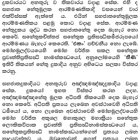
දුකවාරයට අනතුරු ව තිකවාරය වදාළ සේක. එහි ද
සහජාත හේතුමූලක ආරම්මණතිකාදි වසයෙන් වාර
එක්විස්සක් ඇත්තේ ය. එයින් සහජාතහේතුමූලක
ආරම්මණතිකය පළමු කොට වදාළ සේක. ආරම්මණ
හේතුදුකය ශුද්ධ කරන සහජාතහේතු දෙක බැහැර නො
කෙරේ. සහේතුකචිත්තජ සහේතුක ප්‍රතිසන්‍ධිකර්‍මජරූපයෝ
ආරම්මණය බැහැර කෙරෙති.
පච්චනීය නො ලැබේ.
‘එකං’
මෝහමූලද්වයයෙහි මෝහ වර්ජිත සකල සහේතුක
ප්‍රවෘත්තිප්‍රතිසන්‍ධි නාමස්කන්‍ධයෝ, අනුලෝමයෙහි
‘තීණි’
ඉතිරි තිකයන් හේතු දුකාදිය අනුව අභිධෙය සලකා විස්තර
කරනු.
සහජාතදුකාදියට අනතුරුව අඤ්ඤමඤ්ඤදුකාදිය වදාළ
සේක. දුකයෝ ඉහත විස්තර කරන ලදහ.
අඤ්ඤමඤ්ඤහේතු මූලක අධිපති තිකයෙහි දෙක බැහැර
නො කෙරේ. අධිපති ප්‍රත්‍යය ලැබෙන අවස්ථාවෙහි අධිපති
ධර්‍මයෝ ය, නො ලැබෙන අවස්ථාවෙහි මෝහමූලද්වයෙහි
මෝහ වර්ජිත අකුශල මහාකුශල මහාක්‍රියා සහේතුක
ලෞකිකවිපාක ප්‍රවෘත්ති ප්‍රතිසන්‍ධිනාමස්කන්‍ධයෝ ය,
සහේතුකප්‍රතිසන්‍ධි නාමස්කන්‍ධයන්ගෙන් ප්‍රත්‍යය ලබන
හෘදයවස්තුව ය, ඔවුනොවුන් ගෙන් ප්‍රත්‍යය ලබන