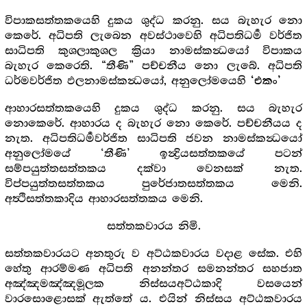
විපාකසත්තකයෙහි දුකය ශුද්ධ කරනු. සය බැහැර නො
කෙරේ. අධිපති ලැබෙන අවස්ථාවෙහි අධිපතිධර්‍ම වර්ජිත
සාධිපති කුශලාකුශල ක්‍රියා නාමස්කන්‍ධයෝ විපාකය
බැහැර කෙරෙති. “තීණි” පච්චනීය නො ලැබේ. අධිපති
ධර්මවර්ජිත ඵලනාමස්කන්‍ධයෝ, අනුලෝමයෙහි
‘එකං’
ආහාරසත්තකයෙහි දුකය ශුද්ධ කරනු. සය බැහැර
නොකෙරේ. ආහාරය ද බැහැර නො කෙරේ. පච්චනීයය ද
නැත. අධිපතිධර්‍මවර්ජිත සාධිපති ජවන නාමස්කන්‍ධයෝ
අනුලෝමයේ ‘තීණි’ ඉන්‍ද්‍රියසත්තකයේ පටන්
සම්පයුත්තසත්තකය දක්වා වෙනසක් නැත.
විප්පයුත්තසත්තකය පුරේජාතසත්තකය මෙනි.
අත්‍ථිසත්තකාදිය ආහාරසත්තකය මෙනි.
සත්තකවාරය නිමි.
සත්තකවාරයට අනතුරු ව අට්ඨකවාරය වදාළ සේක. එහි
හේතු ආරම්මණ අධිපති අනන්තර සමනන්තර සහජාත
අඤ්ඤමඤ්ඤමූලක නිස්සයඅට්ඨකාදි වසයෙන්
වාරසොළොසක් ඇත්තේ ය. එයින් නිස්සය අට්ඨකවාරය