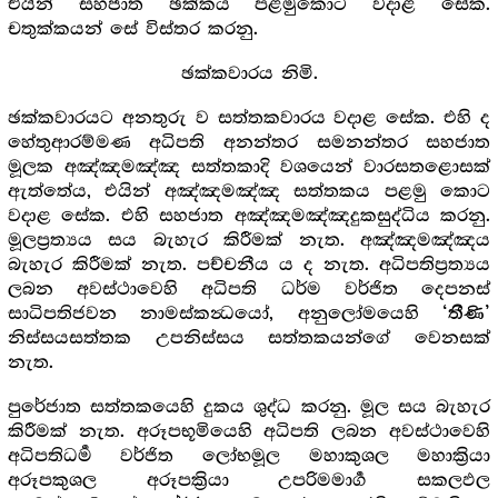
එයින් සහජාත ඡක්කය පළමුකොට වදාළ සේක.
චතුක්කයන් සේ විස්තර කරනු.
ඡක්කවාරය නිමි.
ඡක්කවාරයට අනතුරු ව සත්තකවාරය වදාළ සේක. එහි ද
හේතුආරම්මණ අධිපති අනන්තර සමනන්තර සහජාත
මූලක අඤ්ඤමඤ්ඤ සත්තකාදි වශයෙන් වාරසතළොසක්
ඇත්තේය, එයින් අඤ්ඤමඤ්ඤ සත්තකය පළමු කොට
වදාළ සේක. එහි සහජාත අඤ්ඤමඤ්ඤදුකසුද්ධිය කරනු.
මූලප්‍රත්‍යය සය බැහැර කිරීමක් නැත. අඤ්ඤමඤ්ඤය
බැහැර කිරීමක් නැත. පච්චනීය ය ද නැත. අධිපතිප්‍රත්‍යය
ලබන අවස්ථාවෙහි අධිපති ධර්ම වර්ජිත දෙපනස්
සාධිපතිජවන නාමස්කන්‍ධයෝ, අනුලෝමයෙහි
‘තීණි’
නිස්සයසත්තක උපනිස්සය සත්තකයන්ගේ වෙනසක්
නැත.
පුරේජාත සත්තකයෙහි දුකය ශුද්ධ කරනු. මූල සය බැහැර
කිරීමක් නැත. අරූපභූමියෙහි අධිපති ලබන අවස්ථාවෙහි
අධිපතිධර්‍ම වර්ජිත ලෝභමූල මහාකුශල මහාක්‍රියා
අරූපකුශල අරූපක්‍රියා උපරිමමාර්‍ග සකලඵල