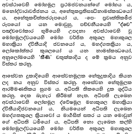
අවස්ථාවෙහි මෝහමූල ප්‍රථමජවනයන්ගේ මෝහය ය,
මනෝද්වාරාවජ්ජනය ය, අහේතුකප්‍රතිසන්‍ධිනාමස්කන්‍ධයෝ
ය, අහේතුකචිත්තජරූපයෝ ය, -පෙ- ප්‍රවෘත්තිකර්‍මජ
රූපයෝ ය යන මොවුහු, පච්චනීයයෙහි
“ද්වෙ”
පඤ්චවෝකාර භූමියෙහි උපදනා අවස්ථාවෙහි වූ
මෝහමූලද්වයයෙහි මෝහ වර්ජිත අකුශල මහාකුශල
මහාක්‍රියා ද්විතීයාදි ජවනයෝ ය, මහද්ගතක්‍රියා ය,
ලෝකෝත්තර කුශලයෝ ය යන නාමස්කන්‍ධයෝ,
අනුලෝමයෙහි
චතුක්කාදිය ද මේ ක්‍රමය අනුව
‘තීණි’
විස්තර කරනු.
ආසේවන දුකාදියෙහි ආසේවනමූලක හේතුදුකාදිය කියන
ලද නය අනුව විස්තර කරනු. ආසේවන හේතුමූලක
ආරම්මණතිකය සුගම ය. අධිපති තිකයෙහි දුක ශුද්ධිය
කරනු. දෙක බැහැර කිරීමක් නැත. අධිපති ලැබෙන
අවස්ථාවෙහි ලෝභමූල ද්වේෂමූල මහාකුශල මහාක්‍රියා
ද්විතීයාදිජවනයෝ ය, නියමයෙන් අධිපති ලැබෙන
මහද්ගතකුශල ක්‍රියාවෝ ය මාර්‍ගසිත් සතර ය යන මොවුන්
ගේ අධිපති ධර්‍මයෝ ය, අධිපති නො ලැබෙන කල්හි
මෝහමූලද්වයයෙහි මෝහ වර්ජිත අකුශල මහාකුශල