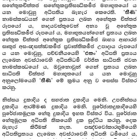
සහේතුකචිත්තජ සහේතුකප්‍රතිසන්‍ධිකර්‍මජ මහාභූතයෝ ය
යන මොවුහු අධිපතිය බැහැර කෙරෙති.
‘තීණි’
නාමස්කන්‍ධයන් ගෙන් ප්‍රත්‍යය ලබන අහේතුක චිත්තජ
රූපයෝ ය, හෘදයවස්තුවෙන් අන්‍ය වූ අහේතුක
ප්‍රතිසන්‍ධිකර්‍මජ රූපයෝ ය, මහාභූතයන්ගෙන් ප්‍රත්‍යය ලබන
හේතුක චිත්තජ අහේතුක ප්‍රතිසන්‍ධිකර්‍මජ බාහ්‍ය ආහාරජ
සෘතුජ අසංඥසත්ත්‍වකර්‍මජ ප්‍රවෘත්තිකර්‍මජ උපාදාය රූපයෝ
ය යන මොවුහු, පච්චනීයයෙහි
අධිපති ප්‍රත්‍යය
‘එකං’
ලැබෙන අවස්ථාවෙහි අධිපතිධර්‍ම වර්ජිත සාධිපති ජවන
නාමස්කන්‍ධයෝ ය, ඔවුනොවුන් ගෙන් ප්‍රත්‍යය ලබන
සාධිපති චිත්තජ මහාභූතයෝ ය යන මොවුහු
අනුලෝමයෙහි
මේ ක්‍රමය අනු ව සෙස්ස විස්තර
‘තීණි’
කරනු.
නිස්සය දුකාදිය ද සහජාත දුකාදිය මෙනි. උපනිස්සය
දුකාදිය ආරම්මණ දුකාදිය මෙනි. පුරේජාතදුකාදියෙහි
පුරේජාතමූලක හේතු දුකාදිය ඉහත විස්තර විය. පුරේජාත
හේතුමූලක අධිපති තිකයෙහි දුක සුද්ධිය කරනු. දෙක
බැහැර කිරීමක් නැත. පඤ්චවෝකාරභූමියෙහි
අධිපතිප්‍රත්‍යය ලැබෙන අවස්ථාවෙහි අධිපති ධර්‍මයෝ ය,