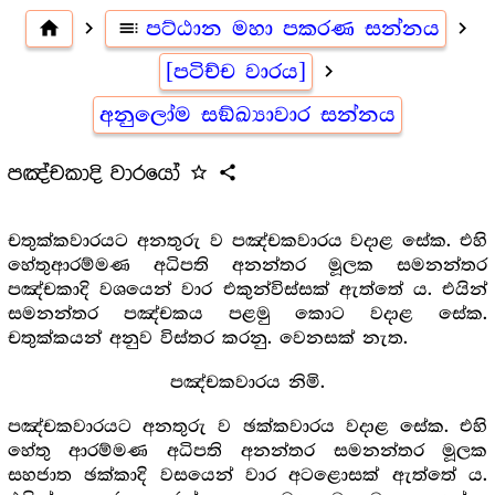
home
navigate_next
toc
පට්ඨාන මහා පකරණ සන්නය
navigate_next
[පටිච්ච වාරය]
navigate_next
අනුලෝම සඞ්ඛ්‍යාවාර සන්නය
පඤ්චකාදි වාරයෝ
star_outline
share
චතුක්කවාරයට අනතුරු ව පඤ්චකවාරය වදාළ සේක. එහි
හේතුආරම්මණ අධිපති අනන්තර මූලක සමනන්තර
පඤ්චකාදි වශයෙන් වාර එකුන්විස්සක් ඇත්තේ ය. එයින්
සමනන්තර පඤ්චකය පළමු කොට වදාළ සේක.
චතුක්කයන් අනුව විස්තර කරනු. වෙනසක් නැත.
පඤ්චකවාරය නිමි.
පඤ්චකවාරයට අනතුරු ව ඡක්කවාරය වදාළ සේක. එහි
හේතු ආරම්මණ අධිපති අනන්තර සමනන්තර මූලක
සහජාත ඡක්කාදි වසයෙන් වාර අටළොසක් ඇත්තේ ය.