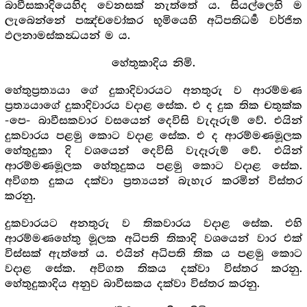
බාවීසකාදියෙහිද වෙනසක් නැත්තේ ය. සියල්ලෙහි ම
ලැබෙන්නේ පඤ්චවෝකර භූමියෙහි අධිපතිධර්‍ම වර්ජිත
ඵලනාමස්කන්‍ධයන් ම ය.
හේතුකාදිය නිමි.
හේතුප්‍රත්‍යයා ගේ දුකාදිවාරයට අනතුරු ව ආරම්මණ
ප්‍රත්‍යයාගේ දුකාදිවාරය වදාළ සේක. එ ද දුක තික චතුක්ක
-පෙ- බාවීසකවාර වසයෙන් දෙවිසි වැදෑරුම් වේ. එයින්
දුකවාරය පළමු කොට වදාළ සේක. එ ද ආරම්මණමූලක
හේතුදුකා දි වශයෙන් දෙවිසි වැදෑරුම් වේ. එයින්
ආරම්මණමූලක හේතුදුකය පළමු කොට වදාළ සේක.
අවිගත දුකය දක්වා ප්‍රත්‍යයන් බැහැර කරමින් විස්තර
කරනු.
දුකවාරයට අනතුරු ව තිකවාරය වදාළ සේක. එහි
ආරම්මණහේතු මූලක අධිපති තිකාදි වශයෙන් වාර එක්
විස්සක් ඇත්තේ ය. එයින් අධිපති තික ය පළමු කොට
වදාළ සේක. අවිගත තිකය දක්වා විස්තර කරනු.
හේතුදුකාදිය අනුව බාවීසකය දක්වා විස්තර කරනු.