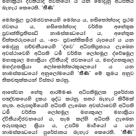
මහාක්‍රියා ද්විතීයාදි ජවනයෝ ය යන මොවුහු අධිපතිය
බැහැර කෙරෙති.
‘තීණි’
මෝහමූල ප්‍රථමජවනයෙහි මෝහය ය, හසිතෝත්පාද ප්‍රථම
ජවනය ය, හසිතෝත්පාද වර්ජිත අහේතුක
ප්‍රවෘත්තිප්‍රතිසන්‍ධි නාමස්කන්‍ධයෝ ය, අහේතුක
චිත්තජරූපයෝ ය, -පෙ- ප්‍රවෘත්තිකර්‍මජ රූපයෝ ය යන
මොවුහු පච්චනීයයෙහි ‘ද්වෙ’ අධිපතිප්‍රත්‍යය ලැබෙන
අවස්ථාවෙහි අධිපති ධර්‍ම වර්ජිත ලෝභමූල ද්වේෂමූල
මහාකුශල මහාක්‍රියා ද්විතීයාදි ජවනයෝ ය, මහද්ගතකුශල
මහද්ගතක්‍රියා ලෝකෝත්තරකුශලයෝ ය යන
නාමස්කන්‍ධයෝ අනුලෝමයෙහි
මේ ක්‍රමය අනුව
‘තීණි’
තිකචතුක්කයන් විස්තර කරනු.
ආසේවන හේතු ආරම්මණ අධිපතිමූලක පුරේජාත
පඤ්චකයෙහි දුකය ශුද්ධ කරනු. සතර බැහැර කිරීමක්
නැත. අරූපභූමියෙහි අධිපති ලැබෙන අවස්ථාවෙහි අධිපති
ධර්‍ම වර්ජිත ලෝභමූල මහාකුශල මහාක්‍රියා
ද්විතීයාදිජවනයෝ ය, සෑම කල්හි අධිපති ලැබෙන
අරූපකුශල ක්‍රියා ය, උපරිම මාර්‍ගයෝ ය යන
නාමස්කන්‍ධයෝ පුරේජාතය බැහැර කෙරෙති.
‘තීණි’