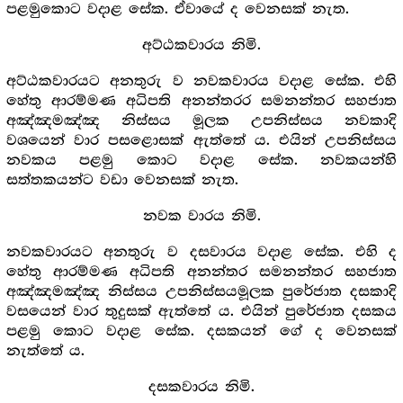
පළමුකොට වදාළ සේක. ඒවායේ ද වෙනසක් නැත.
අට්ඨකවාරය නිමි.
අට්ඨකවාරයට අනතුරු ව නවකවාරය වදාළ සේක. එහි
හේතු ආරම්මණ අධිපති අනන්තරර සමනන්තර සහජාත
අඤ්ඤමඤ්ඤ නිස්සය මූලක උපනිස්සය නවකාදි
වශයෙන් වාර පසළොසක් ඇත්තේ ය. එයින් උපනිස්සය
නවකය පළමු කොට වදාළ සේක. නවකයන්හි
සත්තකයන්ට වඩා වෙනසක් නැත.
නවක වාරය නිමි.
නවකවාරයට අනතුරු ව දසවාරය වදාළ සේක. එහි ද
හේතු ආරම්මණ අධිපති අනන්තර සමනන්තර සහජාත
අඤ්ඤමඤ්ඤ නිස්සය උපනිස්සයමූලක පුරේජාත දසකාදි
වසයෙන් වාර තුදුසක් ඇත්තේ ය. එයින් පුරේජාත දසකය
පළමු කොට වදාළ සේක. දසකයන් ගේ ද වෙනසක්
නැත්තේ ය.
දසකවාරය නිමි.