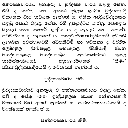
තේරසකවාරයට අනතුරු ව චුද්දසක වාරය වදාළ සේක.
එහි ද හේතු -පෙ- ආහාර මූලක ඉන්‍ද්‍රිය චුද්දසකාදි
වසයෙන් වාර නවයක් ඇත්තේ ය. එයින් ඉන්‍ද්‍රියචුද්දසකය
පළමු කොට වදාළ සේක. එහි දුකසුද්ධිය කරනු. තෙළෙස
බැහැර නො කෙරේ. ඉන්‍ද්‍රිය ය ද බැහැර නො කෙරේ.
පච්චනීයය ද නැත්තේ ය. පඤ්චවෝකාරභූමියෙහි අධිපති
ලැබෙන අවස්ථාවෙහි අධිපතිධර්‍ම හා චේතනා ද වර්ජිත
ලෝභමූල ද්වේෂමූල මහාකුශල ද්විතීයාදි ජවන
මහද්ගතකුශල මහද්ගතක්‍රියා ලෝකෝත්තර කුශල
නාමස්කන්‍ධයෝ, අනුලෝමයෙහි
“තීණි”
ඣානචුද්දසකාදියෙහි ද වෙනසක් නැත්තේ ය.
චුද්දසකවාරය නිමි.
චුද්දසකවාරයට අනතුරු ව පන්නරසකවාරය වදාළ සේක.
එහි ද හේතු -පෙ- ඉන්‍ද්‍රියමූලක ඣාන පන්නරසකාදි
වසයෙන් වාර අටක් ඇත්තේ ය. පන්නරසකවාරයෙහි ද
විශේෂයක් නැත්තේ ය.
පන්නරසකවාරය නිමි.