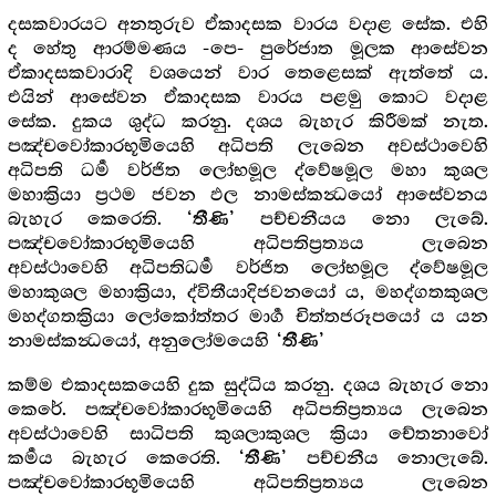
දසකවාරයට අනතුරුව ඒකාදසක වාරය වදාළ සේක. එහි
ද හේතු ආරම්මණය -පෙ- පුරේජාත මූලක ආසේවන
ඒකාදසකවාරාදි වශයෙන් වාර තෙළෙසක් ඇත්තේ ය.
එයින් ආසේවන ඒකාදසක වාරය පළමු කොට වදාළ
සේක. දුකය ශුද්ධ කරනු. දශය බැහැර කිරීමක් නැත.
පඤ්චවෝකාරභූමියෙහි අධිපති ලැබෙන අවස්ථාවෙහි
අධිපති ධර්‍ම වර්ජිත ලෝභමූල ද්වේෂමූල මහා කුශල
මහාක්‍රියා ප්‍රථම ජවන ඵල නාමස්කන්‍ධයෝ ආසේවනය
බැහැර කෙරෙති.
පච්චනීයය නො ලැබේ.
‘තීණි’
පඤ්චවෝකාරභූමියෙහි අධිපතිප්‍රත්‍යය ලැබෙන
අවස්ථාවෙහි අධිපතිධර්‍ම වර්ජිත ලෝභමූල ද්වේෂමූල
මහාකුශල මහාක්‍රියා, ද්විතීයාදිජවනයෝ ය, මහද්ගතකුශල
මහද්ගතක්‍රියා ලෝකෝත්තර මාර්‍ග චිත්තජරූපයෝ ය යන
නාමස්කන්‍ධයෝ, අනුලෝමයෙහි
‘තීණි’
කම්ම එකාදසකයෙහි දුක සුද්ධිය කරනු. දශය බැහැර නො
කෙරේ. පඤ්චවෝකාරභූමියෙහි අධිපතිප්‍රත්‍යය ලැබෙන
අවස්ථාවෙහි සාධිපති කුශලාකුශල ක්‍රියා චේතනාවෝ
කර්‍මය බැහැර කෙරෙති.
පච්චනීය නොලැබේ.
‘තීණි’
පඤ්චවෝකාරභූමියෙහි අධිපතිප්‍රත්‍යය ලැබෙන