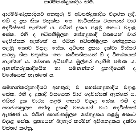
ආරම්මණදුකාදිය නිමි.
ආරම්මණදුකාදියට අනතුරු ව අධිපතිදුකාදිය වදාරන ලදී.
එහි ද දුක තික චතුක්ක -පෙ- බාවීසතික වසයෙන් වාර
දෙවිස්සක් ඇත්තේ ය. එයින් දුකය පළමු කොට වදාළ
සේක. එහි ද අධිපතිමූලක හේතුදුකාදි වශයෙන් වාර
දෙවිස්සක් ඇත්තේ ය. එයින් අධිපතිමූලක හේතුදුකය
පළමු කොට වදාළ සේක. අවිගත දුකය දක්වා විස්තර
කරනු. තික චතුක්ක -පෙ- බාවීසතිකයන් හි ද විශේෂයක්
නැත්තේ ය. වෙනස අධිපතිය මුල්කර ගැනීම පමණ ය.
අනන්තරදුකාදියෙිහ හා සමනන්තර දුකාදියෙහි ද
විශේෂයක් නැත්තේ ය.
සමනන්තරදුකාදියට අනතුරු ව සහජාතදුකාදිය වදාළ
සේක. එහි ද දුකාදි වසයෙන් වාර දෙවිස්සක් ඇත්තේ ය.
එයින් දුක වාරය පළමු කොට වදාළ සේක. එහි ද
සහජාතමූලක හේතු දුකාදි වසයෙන් වාර දෙවිස්සක්
ඇත්තේ ය. එයින් සහජාතමූලක හේතුදුකය පළමු කොට
වදාළ සේක. ප්‍රත්‍යයන් බැහැර කරමින් අවිගතදුකය දක්වා
විස්තර කරනු.