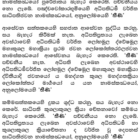
නාමස්කන්‍ධයෝ පුරේජාතය බැහැර කෙරෙති. පච්චනීයය
නො ලැබේ. පඤ්චවෝකාරභූමියෙහි අධිපතිධර්‍ම වර්ජිත
සාධිපතිජවන නාමස්කන්‍ධයෝ, අනුලෝමයෙහි
‘තීණි’
ආසේවන සත්තකයෙහි සහජාත ආසේවන සුද්ධිය කරනු.
සය බැහැර කිරීමක් නැත. අධිපතිප්‍රත්‍යය ලැබෙන
අවස්ථාවෙහි අධිපතිධර්‍ම වර්ජිත ලෝභමූල ද්වේෂමූල
මහාකුශල මහාක්‍රියා ප්‍රථම ජවන ලෝකෝත්තරඵලජවන
නාමස්කන්‍ධයෝ ආසේවනය බැහැර කෙරෙති.
‘තීණි’
පච්චනීය නැත. අධිපති ලැබෙන අවස්ථාවෙහි
අධිපතිධර්‍මවර්ජිත ලෝභමූල ද්වේෂමූල මහාකුශල මහාක්‍රියා
ද්විතීයාදි ජවනයෝ ය මහද්ගත කුශල මහද්ගතක්‍රියා
ලෝකෝත්තර මාර්‍ගයෝ ය යන නාමස්කන්‍ධයෝ,
අනුලෝමයෙහි
‘තීණි’
කම්මසත්තකයෙහි දුකය ශුද්ධ කරනු. සය බැහැර නො
කෙරේ. සාධිපති කුශලාකුශල ක්‍රියා චේතනාවෝ කම්මය
බැහැර කෙරෙති.
පච්චනීයය නො ලැබේ.
‘තීණි’
අධිපතිප්‍රත්‍යය ලැබෙන අවස්ථාවෙහි අධිපතිධර්‍ම හා
කුශලාකුශල ක්‍රියාචේතනා ද වර්ජිත වූ දෙපනස්
සාධිපතිජවන නාමස්කන්‍ධයෝ, අනුලෝමයෙහි
‘තීණි’