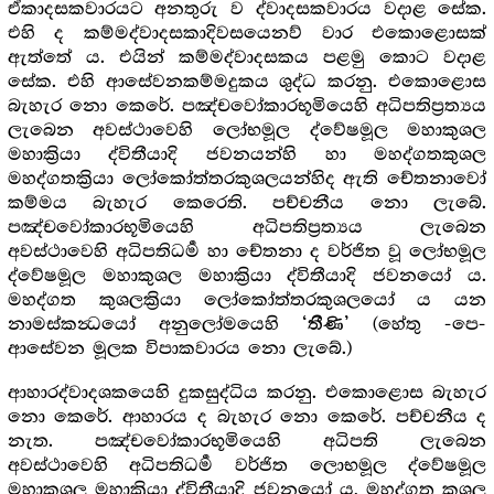
ඒකාදසකවාරයට අනතුරු ව ද්වාදසකවාරය වදාළ සේක.
එහි ද කම්මද්වාදසකාදිවසයෙනව් වාර එකොළොසක්
ඇත්තේ ය. එයින් කම්මද්වාදසකය පළමු කොට වදාළ
සේක. එහි ආසේවනකම්මදුකය ශුද්ධ කරනු. එකොළොස
බැහැර නො කෙරේ. පඤ්චවෝකාරභූමියෙහි අධිපතිප්‍රත්‍යය
ලැබෙන අවස්ථාවෙහි ලෝභමූල ද්වේෂමූල මහාකුශල
මහාක්‍රියා ද්විතීයාදි ජවනයන්හි හා මහද්ගතකුශල
මහද්ගතක්‍රියා ලෝකෝත්තරකුශලයන්හිද ඇති චේතනාවෝ
කම්මය බැහැර කෙරෙති. පච්චනීය නො ලැබේ.
පඤ්චවෝකාරභූමියෙහි අධිපතිප්‍රත්‍යය ලැබෙන
අවස්ථාවෙහි අධිපතිධර්‍ම හා චේතනා ද වර්ජිත වූ ලෝභමූල
ද්වේෂමූල මහාකුශල මහාක්‍රියා ද්විතීයාදි ජවනයෝ ය.
මහද්ගත කුශලක්‍රියා ලෝකෝත්තරකුශලයෝ ය යන
නාමස්කන්‍ධයෝ අනුලෝමයෙහි
(හේතු -පෙ-
‘තීණි’
ආසේවන මූලක විපාකවාරය නො ලැබේ.)
ආහාරද්වාදශකයෙහි දුකසුද්ධිය කරනු. එකොළොස බැහැර
නො කෙරේ. ආහාරය ද බැහැර නො කෙරේ. පච්චනීය ද
නැත. පඤ්චවෝකාරභූමියෙහි අධිපති ලැබෙන
අවස්ථාවෙහි අධිපතිධර්‍ම වර්ජිත ලොභමූල ද්වේෂමූල
මහාකුශල මහාක්‍රියා ද්විතීයාදි ජවනයෝ ය, මහද්ගත කුශල