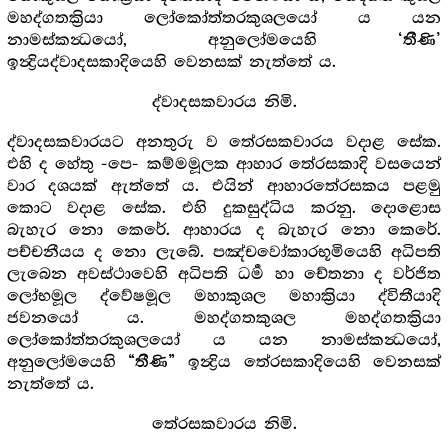
මහද්ගතක්‍රියා ලෝකෝත්තරකුශලයෝ ය යන
නාමස්කන්‍ධයෝ, අනුලෝමයෙහි
‘තීණි’
ඉන්‍ද්‍රියද්වාදසකාදියෙහි වෙනසක් නැත්තේ ය.
ද්වාදසකවාරය නිමි.
ද්වාදසකවාරයට අනතුරු ව තේරසකවාරය වදාළ සේක.
එහි ද හේතු -පෙ- කම්මමූලක ආහාර තේරසකාදි වසයෙන්
වාර දශයක් ඇත්තේ ය. එයින් ආහාරතේරසකය පළමු
කොට වදාළ සේක. එහි දුකසුද්ධිය කරනු. දොළොස
බැහැර නො කෙරේ. ආහාරය ද බැහැර නො කෙරේ.
පච්චනීයය ද නො ලැබේ. පඤ්චවෝකාරභූමියෙහි අධිපති
ලැබෙන අවස්ථාවෙහි අධිපති ධර්‍ම හා චේතනා ද වර්ජිත
ලෝභමූල ද්වේෂමූල මහාකුශල මහාක්‍රියා ද්විතීයාදි
ජවනයෝ ය. මහද්ගතකුශල මහද්ගතක්‍රියා
ලෝකෝත්තරකුශලයෝ ය යන නාමස්කන්‍ධයෝ,
අනුලෝමයෙහි
ඉන්‍ද්‍රිය තේරසකාදියෙහි වෙනසක්
“තීණි”
නැත්තේ ය.
තේරසකවාරය නිමි.