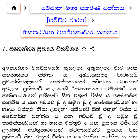
home
navigate_next
toc
පට්ඨාන මහා පකරණ සන්නය
navigate_next
[පටිච්ච වාරය]
navigate_next
තිකපට්ඨාන විසජ්ජනාවාර සන්නය
7. අන්‍යෝන්‍ය ප්‍රත්‍යය විභඞ්ගය
star_outline
share
අන්‍යෝන්‍ය විභඞ්ගයෙහි කුසලපද අකුසලපද වාර දෙක
සහජාතයට සමාන ය. අබ්‍යාකතපද වාරයෙහි
ප්‍රවෘත්තිකාලයෙහි නාමස්කන්‍ධයන් අභිධෙය වශයෙන්
අවුලනු. ප්‍රතිසන්‍ධි කාලයෙහි “අබ්‍යාකතො ධම්මො” යන
කර්‍තෘපාඨයෙන් ප්‍රතිසන්‍ධි සිත් එකුන් විස්ස ය චෛතසික
පන්තිස ය යන අවයව වූ ද සමූහ වූ ද නාමස්කන්‍ධයන් හා
හෘදය වස්තුව නිසා උපදනා ප්‍රතිසන්‍ධි සිත් එකුන් විස්ස ය
චෛතසික පන්තිස ය යන අවයව වූ ද සමූහ වූ
නාමස්කන්‍ධයන් හා හෘදය වස්තුව ද යන ප්‍රත්‍යය ධර්‍මයෝ
ලැබෙත්. හේතුපාඨයෙන් ඔවුනොවුන්ට ප්‍රත්‍යය වන
ප්‍රතිසන්‍ධි සිත් එකුන් විස්ස ය චෛතසික පන්තිස ය යන