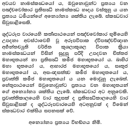
අවයව නාමස්කන්‍ධයෝ ය, ඔවුනොවුන්ට ප්‍රත්‍යය වන
පඤ්චවෝකාර ප්‍රතිසන්‍ධි නාමස්කන්‍ධ හෘදය වස්තූහු ය යන
ප්‍රත්‍යය ධර්‍මයන්ගේ අන්‍යෝන්‍ය ශක්තිය ලැබේ. ස්කන්‍ධවාර
සිවුසාළිසෙකි.
ශුද්ධරූප වාරයෙහි කර්‍තෘපාඨයෙන් පඤ්චවෝකාර භූමියෙහි
උපදනා අවස්ථාවෙහි වූ අරූපවිපාක ද්විපඤ්චවිඥාන
අර්‍හන්තච්‍යුති වර්ජිත කුශලාකුශල විපාක ක්‍රියා
නාමස්කන්‍ධයන් විසින් සුදුසු පරිදි උපදවන චිත්තජ
මහාභූතයන් හා ප්‍රතිසන්‍ධි කර්‍මජ මහාභූතයෝ ය. බාහිර
මහා භූතයෝ ය, ආහාරජ මහාභූතයෝ ය, සෘතුජ
මහාභූතයෝ ය, අසංඥසත්ත්‍ව කර්‍මජ මහාභූතයෝ ය,
ප්‍රවෘත්ති කර්‍මජ මහාභූතයෝ ය යන මොවුහු ලැබෙත්.
හේතුපාඨයෙන් ඔවුනොවුන්ට ප්‍රත්‍යය වන මහාභූතයන්
ගේ අන්‍යෝන්‍ය ශක්තිය ලැබේ. ස්කන්‍ධවාර අට අනූවෙකි.
ප්‍රවෘත්තිකාලයෙහි වාර තුදුසක් ද ප්‍රතිසන්‍ධිකාලයෙහි වාර
සිවුසාළිසක් ද ශුද්ධරූපවාරයෙහි අටඅනූවක් ද වීමෙන්
ස්කන්‍ධවාර එක්සිය සපනසක් වේ.
අන්‍යෝන්‍ය ප්‍රත්‍යය විභඞ්ගය නිමි.