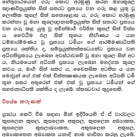
හේතුපාඨයෙන් ගරු කොට අරමුණු කරන මහාකුශල
ඤාණවිප්‍රයුක්ත සිත් සතරට ප්‍රත්‍යය වන ගරු කළ යුතු වූ
ලෞකික කුසල් සිත් සතොළොස ය, ගරු කොට අරමුණු
කරන්නා වූ මහා කුශලඥානසම්ප්‍රයුක්ත සිත් සතරට ප්‍රත්‍යය
වන ගරු කළ යුතු වූ අර්‍හන්මාර්‍ග වර්ජිත කුසල් සිත් විස්ස
ය. හෙට්ඨිම ඵල සිත් තුනය නිර්‍වාණය ය යන
ධම්මාරම්මණය වූ ප්‍රත්‍යය ධර්‍මයා ගේ ආරම්මණාධිපති
ප්‍රත්‍යය ශක්තිය ද, සම්ප්‍රයුක්තස්කන්‍ධයන්ට ප්‍රත්‍යය වන
අධිපතිප්‍රත්‍යය ලැබෙන අවස්ථාවහෙි වූ මහා කුශල සිත් අට
ය, නියමයෙන් අධිපති ප්‍රත්‍යය ලැබෙන මහද්ගත කුශල
නවය ය, මාර්‍ග සිත් සතර ය, චෛතසික අටතිස ය යන
මොවුන් ගේ එක් එක් චිත්තක්‍ෂණයක ලැබෙන අධිපති ධර්‍ම
තුන සතර අතුරෙන් එක් එක් වූ ප්‍රත්‍යය ධර්‍මයන් ගේ
සහජාතාධිපති ශක්තිය ද ලැබේ. ස්කන්‍ධවාර තුදුසෙකි.
විශේෂ කරුණක්
ග්‍රන්‍ථය කෙටි වීම සඳහා මින් ඉදිරියෙහි ඒ ඒ වාරවලට
කුසලෙන කුසල, කුසලෙන අකුසල, කුසලෙන අබ්‍යාකත,
කුසලෙන කුසලාබ්‍යාකත, අකුසලෙන අකුසල,
අබ්‍යාකතෙන අබ්‍යාකත යනාදි නාම භාවිතා කරනු ලැබේ.