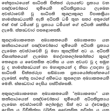
හේතුපාඨයෙන් සාධිපති චිත්තජ රූපයන්ට ප්‍රත්‍යය වන
පඤ්චවෝකාර භූමියෙහි අධිපතිප්‍රත්‍යය ලැබෙන
අවස්ථාවෙහි වූ සාධිපති කුශලාකුශල විපාකක්‍රියා
නාමස්කන්‍ධයන්හි ඇති අධිපති ධර්‍ම තුන සතර අතුරෙන්
එක් එක් ධර්‍මයක් වූ ප්‍රත්‍යය ධර්‍මයන් ගේ අධිපති ශක්තිය
ලැබේ. ස්කන්‍ධවාර පසළොසෙකි.
කුසලාබ්‍යාකතෙන අබ්‍යාකතයෙහි අබ්‍යාකතො යන
කර්‍තෘපාඨයෙන් පඤ්චවෝකාර භූමියෙහි අධිපති ප්‍රත්‍යය
ලැබෙන අවස්ථාවෙහි වූ මහා කුසල්සිත් අට ය. අධිපති
ඒකාන්තයෙන් ලැබෙන මහද්ගතලෝකෝත්තර කුසල්
තෙළෙස ය චෛතසික අටතිස ය යන අවයව වූ ද සමූහ
වූ ද නාමස්කන්‍ධයන් හා මහාභූතයන් ද නිසා උපදනා වූ
සාධිපති චිත්තජරූප සඞ්ඛ්‍යාත ප්‍රත්‍යයෝත්පන්නයෝ
ලැබෙත්. හේතු පාඨයේ අභිධෙය කුසලෙන අබ්‍යාකතයෙහි
මෙනි. ස්කන්‍ධවාර දෙසිය පස්විස්සෙකි.
අකුසලාබ්‍යාකතෙන අබ්‍යාකතයෙහි “අබ්‍යාකතො” යන
කර්‍තෘපාඨයෙන් පඤ්චවෝකාර භූමියෙහි අධිපතිප්‍රත්‍යය
ලැබෙන අවස්ථාවෙහි ලෝභමූල සිත් අට ය ද්වෙෂමූල
දෙසිත ය විචිකිත්සා වර්ජිත චෛතසික සවිස්ස ය යන