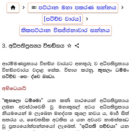
home
navigate_next
toc
පට්ඨාන මහා පකරණ සන්නය
navigate_next
[පටිච්ච වාරය]
navigate_next
තිකපට්ඨාන විසජ්ජනාවාර සන්නය
3. අධිපතිප්‍රත්‍යය විභඞ්ගය
star_outline
share
ආරම්මණප්‍රත්‍යය විභඞ්ග වාරයට අනතුරු ව අධිපතිප්‍රත්‍යය
විභඞ්ගවාරය වදාළ සේක. විභාග කරනු.
කුසලං ධම්මං
පටිච්ච -පෙ- ද්වෙ ඛන්‍ධා.
අභිධෙයාර්‍ථ
යන කර්‍තෘ පාඨයෙන් අධිපතිප්‍රත්‍යය
“කුසලො ධම්මො”
ලබන අවස්ථාවෙහි වූ මහාකුසල් අටය අධිපතිප්‍රත්‍යය
නියමයෙන් ම ලැබෙන මහද්ගත කුශල නවය ය, මාර්‍ග සිත්
සතරය ය, චෛතසික අටතිස ය යන අවයව නාමස්කන්‍ධ
වූ ප්‍රත්‍යයෝත්පන්නයෝ ලැබෙත්.
යන
“අධිපති පච්චයා”