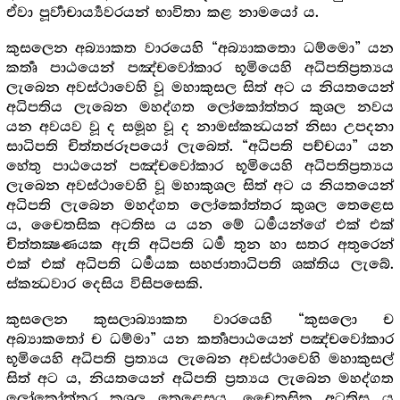
ඒවා පූර්‍වාචාර්‍ය්‍යවරයන් භාවිතා කළ නාමයෝ ය.
කුසලෙන අබ්‍යාකත වාරයෙහි “අබ්‍යාකතො ධම්මො” යන
කර්‍තෘ පාඨයෙන් පඤ්චවෝකාර භූමියෙහි අධිපතිප්‍රත්‍යය
ලැබෙන අවස්ථාවෙහි වූ මහාකුසල සිත් අට ය නියතයෙන්
අධිපතිය ලැබෙන මහද්ගත ලෝකෝත්තර කුශල නවය
යන අවයව වූ ද සමූහ වූ ද නාමස්කන්‍ධයන් නිසා උපදනා
සාධිපති චිත්තජරූපයෝ ලැබෙත්. “අධිපති පච්චයා” යන
හේතු පාඨයෙන් පඤ්චවෝකාර භූමියෙහි අධිපතිප්‍රත්‍යය
ලැබෙන අවස්ථාවෙහි වූ මහාකුශල සිත් අට ය නියතයෙන්
අධිපති ලැබෙන මහද්ගත ලෝකෝත්තර කුශල තෙළෙස
ය, චෛතසික අටතිස ය යන මේ ධර්‍මයන්ගේ එක් එක්
චිත්තක්‍ෂණයක ඇති අධිපති ධර්‍ම තුන හා සතර අතුරෙන්
එක් එක් අධිපති ධර්‍මයක සහජාතාධිපති ශක්තිය ලැබේ.
ස්කන්‍ධවාර දෙසිය විසිපසෙකි.
කුසලෙන කුසලාබ්‍යාකත වාරයෙහි “කුසලො ච
අබ්‍යාකතෝ ච ධම්මා” යන කර්‍තෘපාඨයෙන් පඤ්චවෝකාර
භූමියෙහි අධිපති ප්‍රත්‍යය ලැබෙන අවස්ථාවෙහි මහාකුසල්
සිත් අට ය, නියතයෙන් අධිපති ප්‍රත්‍යය ලැබෙන මහද්ගත
ලෝකෝත්තර කුශල තෙළෙසය, චෛතසික අටතිස ය