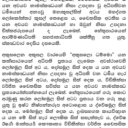
යන අවයව නාමස්කන්‍ධයන් නිසා උපදනා වූ අධිපතිවන
ධර්‍මයෙන් අන්‍යවූ මහාකුසල්සිත් අටය මහද්ගත
ලෝකෝත්තර කුසල් තෙළෙස ය, චෛතසික අටතිස ය
යන අවයව නාමස්කන්‍ධයන් හා ඔවුන් නිසා උපදනා
චිත්තජරූපයෝ ද ලැබෙත්. හේතුපාඨයෙන්
ආරම්මණාධිපති සහජාතාධිපති ශක්තීහු ගත යුතු.
ස්කන්‍ධවාර දෙසිය දසයෙකි.
අකුසලෙන අකුසල වාරයෙහි “අකුසලො ධම්මො” යන
කර්‍තෘපාඨයෙන් අධිපති ප්‍රත්‍යය ලැබෙන අවස්ථාවෙහි
ලෝභමූල සිත් අට ය, දෝසමූල සිත් දෙක ය යන අවයව
නාමස්කන්‍ධයන් නිසා උපදනා වූ අධිපති වන ධර්‍මය හැර
ලෝභමූල සිත් අටය, දෝසමූල සිත් දෙක ය, විචිකිත්සා
වර්ජිත චෛතසික සවිස්ස ය යන අවයව නාමස්කන්‍ධ
ප්‍රත්‍යයෝත්පන්නයෝ ලැබෙත්. හේතුපාඨයෙන් ගරු කොට
අරමුණු කරන ලෝභමූල සිත් අටට ප්‍රත්‍යය වන ගරු කළ
යුතු වූ ඉෂ්ට නිෂ්පන්නරූප අටොළොස ය ද්වේෂමූල සිත්
දෙක ය, මෝහමූල සිත් දෙක ය, දුඃඛසහගත කායවිඥාන
ය යන මේ සිත් හැර ලෞකික සිත් සසැත්තෑව ය, ද්වේෂ
ඊර්‍ෂ්‍යා මාත්සර්‍ය්‍ය කෞකෘත්‍ය විචිකිත්සා වර්ජිත චෛතසික