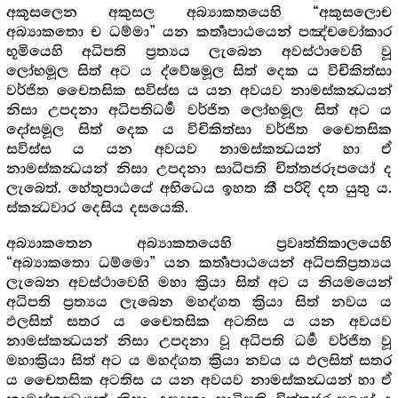
අකුසලෙන අකුසල අබ්‍යාකතයෙහි “අකුසලොච
අබ්‍යාකතො ච ධම්මා” යන කර්‍තෘපාඨයෙන් පඤ්චවෝකාර
භූමියෙහි අධිපති ප්‍රත්‍යය ලැබෙන අවස්ථාවෙහි වූ
ලෝභමූල සිත් අට ය ද්වේෂමූල සිත් දෙක ය විචිකිත්සා
වර්ජිත චෛතසික සවිස්ස ය යන අවයව නාමස්කන්‍ධයන්
නිසා උපදනා අධිපතිධර්‍ම වර්ජිත ලෝභමූල සිත් අට ය
දෝසමූල සිත් දෙක ය විචිකිත්සා වර්ජිත චෛතසික
සවිස්ස ය යන අවයව නාමස්කන්‍ධයන් හා ඒ
නාමස්කන්‍ධයන් නිසා උපදනා සාධිපති චිත්තජරූපයෝ ද
ලැබෙත්. හේතුපාඨයේ අභිධෙය ඉහත කී පරිදි දත යුතු ය.
ස්කන්‍ධවාර දෙසිය දසයෙකි.
අබ්‍යාකතෙන අබ්‍යාකතයෙහි ප්‍රවෘත්තිකාලයෙහි
“අබ්‍යාකතො ධම්මො” යන කර්‍තෘපාඨයෙන් අධිපතිප්‍රත්‍යය
ලැබෙන අවස්ථාවෙහි මහා ක්‍රියා සිත් අට ය නියමයෙන්
අධිපති ප්‍රත්‍යය ලැබෙන මහද්ගත ක්‍රියා සිත් නවය ය
ඵලසිත් සතර ය චෛතසික අටතිස ය යන අවයව
නාමස්කන්‍ධයන් නිසා උපදනා වූ අධිපති ධර්‍ම වර්ජිත වූ
මහාක්‍රියා සිත් අට ය මහද්ගත ක්‍රියා නවය ය ඵලසිත් සතර
ය චෛතසික අටතිස ය යන අවයව නාමස්කන්‍ධයන් හා ඒ