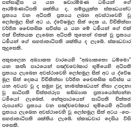
පන්සාළිස ය යන ෂඩාරම්මණ ධර්‍මයන් ගේ
ආරම්මණාධිපති ශක්තිය ද, සම්ප්‍රයුක්ත ස්කන්‍ධයන්ට
ප්‍රත්‍යය වන අධිපති ප්‍රත්‍යය ලබන අවස්ථාවෙහි වූ
ලෝභමූල සිත් අට ය, ද්වේෂමූල සිත් දෙක ය, විචිකිත්සා
වර්ජිත චෛතසික සවිස්ස ය යන මේ ධර්‍මයන් ගේ එක්
එක් චිත්තයක ලැබෙන අධිපති තුනෙන් එකක් වූ ප්‍රත්‍යය
ධර්‍මයන් ගේ සහජාතාධිපති ශක්තිය ද ලැබේ. ස්කන්‍ධවාර
තුදුසෙකි.
අකුසලෙන අබ්‍යාකත වාරයෙහි “අබ්‍යාකතො ධම්මො”
යන කර්‍තෘ පාඨයෙන් පඤ්චවෝකාර භූමියෙහි අධිපති
ප්‍රත්‍යය ලැබෙන අවස්ථාවෙහි ලෝභමූල සිත් අට ය ද්වේෂ
මූල සිත් දෙකය විචිකිත්සා වර්ජිත චෛතසික සවිස්ස ය
යන අවයව වූ ද සමූහ වූද නාමස්කන්‍ධයන් නිසා උපදනා
වූ සාධිපති චිත්තජරූප සඞ්ඛ්‍යාත ප්‍රත්‍යයෝත්පන්න
ධර්‍මයෝ ලැබෙත්. හේතුපාඨයෙන් සාධිපති චිත්තජ
රූපයන්ට ප්‍රත්‍යය වන පඤ්චවෝකාර භූමියෙහි අධිපති
ප්‍රත්‍යය ලැබෙන අවස්ථාවෙහි වූ ලෝභමූල සිත් අටය -පෙ-
සහජාතාධිපති ශක්තිය ලැබේ. ස්කන්‍ධවාර දෙසිය විසි
පසෙකි.