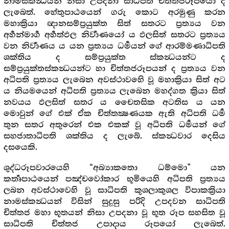
නාමස්කන්‍ධයන් නිසා උපදනා සාධිපති චිත්තජරූපයෝ ද
ලැබෙත්. හේතුපාඨයෙන් ගරු කොට අරමුණු කරන
මහාක්‍රියා ඥානසම්ප්‍රයුක්ත සිත් සතරට ප්‍රත්‍යය වන
අර්‍හන්මාර්‍ග අර්‍හත්ඵල නිර්‍වාණයෝ ය ඵලසිත් සතරට ප්‍රත්‍යය
වන නිර්‍වාණය ය යන ප්‍රත්‍යය ධර්‍මයන් ගේ ආරම්මණාධිපති
ශක්තිය ද සම්ප්‍රයුක්ත ස්කන්‍ධයන්ට ද
සම්ප්‍රයුක්තස්කන්‍ධයන්ට හා චිත්තජරූපයන් ද ප්‍රත්‍යය වන
අධිපති ප්‍රත්‍යය ලැබෙන අවස්ථාවහෙි වූ මහාක්‍රියා සිත් අට
ය නියමයෙන් අධිපති ප්‍රත්‍යය ලැබෙන මහද්ගත ක්‍රියා සිත්
නවයය ඵලසිත් සතර ය චෛතසික අටතිස ය යන
මොවුන් ගේ එක් ඒක චිත්තක්‍ෂණයක ඇති අධිපති ධර්‍ම
තුන සතර අතුරෙන් එක එකක් වූ අධිපති ධර්‍මයන් ගේ
සහජාතාධිපති ශක්තිය ද ලැබේ. ස්කන්‍ධවාර දෙසිය
දසයෙකි.
ශුද්ධරූපවාරයෙහි “අබ්‍යාකතො ධම්මො” යන
කර්‍තෘපාඨයෙන් පඤ්චවෝකාර භූමියෙහි අධිපති ප්‍රත්‍යය
ලබන අවස්ථාවෙහි වූ සාධිපති කුශලාකුශල විපාකක්‍රියා
නාමස්කන්‍ධයන් විසින් සුදුසු පරිදි උපදවන සාධිපති
චිත්තජ මහා භූතයන් නිසා උපදනා වූ භූත රූප සහසිත වූ
සාධිපති චිත්තජ උපාදාය රූපයෝ ලැබෙත්.