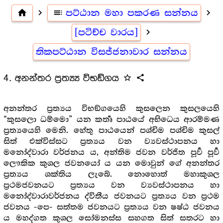
home
navigate_next
toc
පට්ඨාන මහා පකරණ සන්නය
navigate_next
[පටිච්ච වාරය]
navigate_next
තිකපට්ඨාන විසජ්ජනාවාර සන්නය
4. අනන්තර ප්‍රත්‍ය්‍ය විභඞ්ගය
star_outline
share
අනන්තර ප්‍රත්‍යය විභඞ්ගයෙහි කුසලෙන කුසලයෙහි
“කුසලො ධම්මො” යන කර්‍තෘ පාඨයේ අභිධෙය ආරම්මණ
ප්‍රත්‍යයෙහි මෙනි. හේතු පාඨයෙන් පශ්චිම පශ්චිම කුසල්
සිත් එක්විස්සට ප්‍රත්‍යය වන ව්‍යවස්ථාපනය හා
මනෝද්වාරා වර්ජනය ය, අන්තිම ජවන වර්ජිත පූර්‍ව පූර්‍ව
ලෞකික කුශල ජවනයෝ ය යන මොවුන් ගේ අනන්තර
ප්‍රත්‍යය ශක්තිය ලැබේ. නොහොත් මහාකුශල
ප්‍රථමජවනයට ප්‍රත්‍යය වන ව්‍යවස්ථාපනය හා
මනෝද්වාරාවර්ජනය ද්විතීය ජවනයට ප්‍රත්‍යය වන ප්‍රථම
ජවනය -පෙ- සත්තම ජවනයට ප්‍රත්‍යය වන ෂෂ්ඨ ජවනය
ය මහද්ගත කුශල සෝමනස්ස සහගත සිත් සතරට හා