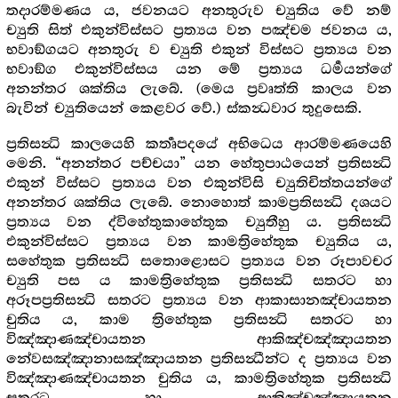
තදාරම්මණය ය, ජවනයට අනතුරුව ච්‍යුතිය වේ නම්
ච්‍යුති සිත් එකුන්විස්සට ප්‍රත්‍යය වන පඤ්චම ජවනය ය,
භවාඞ්ගයට අනතුරු ව ච්‍යුති එකුන් විස්සට ප්‍රත්‍යය වන
භවාඞ්ග එකුන්විස්සය යන මේ ප්‍රත්‍යය ධර්‍මයන්ගේ
අනන්තර ශක්තිය ලැබේ. (මෙය ප්‍රවෘත්ති කාලය වන
බැවින් ච්‍යුතියෙන් කෙළවර වේ.) ස්කන්‍ධවාර තුදුසෙකි.
ප්‍රතිසන්‍ධි කාලයෙහි කර්‍තෘපදයේ අභිධෙය ආරම්මණයෙහි
මෙනි. “අනන්තර පච්චයා” යන හේතුපාඨයෙන් ප්‍රතිසන්‍ධි
එකුන් විස්සට ප්‍රත්‍යය වන එකුන්විසි ච්‍යුතිචිත්තයන්ගේ
අනන්තර ශක්තිය ලැබේ. නොහොත් කාමප්‍රතිසන්‍ධි දශයට
ප්‍රත්‍යය වන ද්විහේතුකාහේතුක ච්‍යුතීහු ය. ප්‍රතිසන්‍ධි
එකුන්විස්සට ප්‍රත්‍යය වන කාමත්‍රිහේතුක ච්‍යුතිය ය,
සහේතුක ප්‍රතිසන්‍ධි සතොළොසට ප්‍රත්‍යය වන රූපාවචර
ච්‍යුති පස ය කාමත්‍රිහේතුක ප්‍රතිසන්‍ධි සතරට හා
අරූපප්‍රතිසන්‍ධි සතරට ප්‍රත්‍යය වන ආකාසානඤ්චායතන
චුතිය ය, කාම ත්‍රිහේතුක ප්‍රතිසන්‍ධි සතරට හා
විඤ්ඤාණඤ්චායතන ආකිඤ්චඤ්ඤායතන
නේවසඤ්ඤානාසඤ්ඤායතන ප්‍රතිසන්‍ධීන්ට ද ප්‍රත්‍යය වන
විඤ්ඤාණඤ්චායතන චුතිය ය, කාමත්‍රිහේතුක ප්‍රතිසන්‍ධි