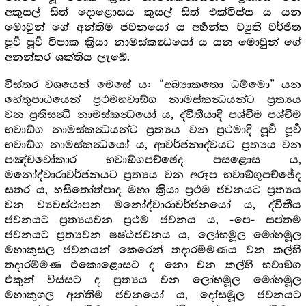
අකුසල් සිත් දොළොසය කුසල් සිත් එක්විස්ස ය යන
මොවුන් ගේ අන්තිම ජවනයෝ ය අර්‍හන්ත ච්‍යුති වර්ජිත
පූර්‍ව පූර්‍ව විපාක ක්‍රියා නාමස්කන්‍ධයෝ ය යන මොවුන් ගේ
අනන්තර ශක්තිය ලැබේ.
විස්තර වශයෙන් මෙසේ ය: “අබ්‍යාකතො ධම්මො” යන
හේතුපාඨයෙන් ප්‍රථමභවාඞ්ග නාමස්කන්‍ධයන්ට ප්‍රත්‍යය
වන ප්‍රතිසන්‍ධි නාමස්කන්‍ධයෝ ය, ද්විතීයාදි පශ්චිම පශ්චිම
භවාඞ්ග නාමස්කන්‍ධයන්ට ප්‍රත්‍යය වන ප්‍රථමාදි පූර්‍ව පූර්‍ව
භවාඞ්ග නාමස්කන්‍ධයෝ ය, ආවර්ජනාද්වයට ප්‍රත්‍යය වන
පඤ්චවෝකාර භවාඞ්ගපච්ඡෙද පසළොස ය,
මනෝද්වාරාවර්ජනයට ප්‍රත්‍යය වන අරූප භවාඞ්ගුපච්ඡේද
සතර ය, හසිතෝත්පාද මහා ක්‍රියා ප්‍රථම ජවනයට ප්‍රත්‍යය
වන ව්‍යවස්ථාපන මනෝද්වාරාවර්ජනයෝ ය, ද්විතීය
ජවනයට ප්‍රත්‍යයවන ප්‍රථම ජවනය ය, -පෙ- සප්තම
ජවනයට ප්‍රත්‍යවන ෂෂ්ඨජවනය ය, ලෝභමූල මෝහමූල
මහාකුසල ජවනයන් කෙරෙන් තදාරම්මණය වන කල්හි
තදාරම්මණ එකොළොසට ද නො වන කල්හි භවාඞ්ග
එකුන් විස්සට ද ප්‍රත්‍යය වන ලෝභමූල මෝහමූල
මහාකුශල අන්තිම ජවනයෝ ය, දෝසමූල ජවනයට