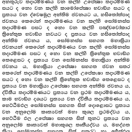
අනතුරුව තදාරම්මණය වන කල්හි උපේක්‍ෂා තදාරම්මණ
සයට ද නො වන කල්හි කාමෝපේක්‍ෂා භවාඞ්ග සයට ද
ප්‍රත්‍යය වන ද්වෙෂමූල අන්තිම ජවනයට ය, හසිතෝත්පාද
ජවනය කෙරෙන් තදාරම්මණය වන කල්හි සෝමනස්ස
තදාරම්මණ පසට ද නො වන කල්හි පඤ්චවෝකාර
ත්‍රිහේතුක භවාඞ්ග නවයට ද ප්‍රත්‍යය වන හසිතෝත්පාද
අන්තිම ජවනය ය, සෝමනස්ස සහගත මහාක්‍රියා
ජවනයන් කෙරෙන් තදාරම්මණය වන කල්හි සෝමනස්ස
තදාරම්මණ පසට ද නො වන කල්හි ත්‍රිහේතුක භවාඞ්ග
තෙළෙසට ද ප්‍රත්‍යය වන සෝමනස්ස මහාක්‍රියා අන්තිම
ජවනය ය, මහාක්‍රියා උපේක්‍ෂා සහගත ජවන සතර
කෙරෙන් තදාරම්මණය වන කල්හි උපේක;ෂා තදාරම්මණ
සයට ද නො වන කල්හි ත්‍රිහේතුක භවාඞ්ග තෙළෙසට ද
ප්‍රත්‍යය වන මහාක්‍රියා උපේක්‍ෂා සහගත අන්තිම ජවනය ය,
ද්විතීය තදාරම්මණයට ප්‍රත්‍යය වන ප්‍රථම තදාරම්මණය ය,
කාම භවාඞ්ග දශයට ප්‍රත්‍යය වන ද්විතීය තදාරම්මණය ය,
හෙට්ඨිමඵල සෝමනස්ස සහගත සිත් දොළොසට ප්‍රත්‍යය
වන අනුලෝම කෘත්‍යවත් මහා කුශල ප්‍රථමද්වය ය,
හෙට්ඨිම ඵල උපේක්‍ෂා සහගත සිත් තුනට ප්‍රත්‍යය වන
අනුලෝම කෘත්‍යවත් මහාකුශල තෘතීයද්වය ය, මහද්ගත
ක්‍රියා සෝමනස්ස සහගත සිත් සතරට හා අර්‍හත්ඵල