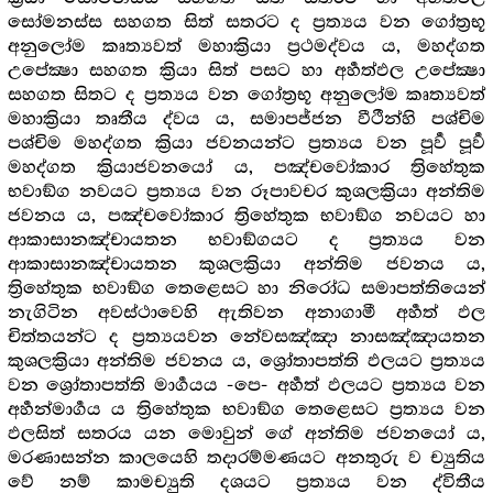
සෝමනස්ස සහගත සිත් සතරට ද ප්‍රත්‍යය වන ගෝත්‍රභූ
අනුලෝම කෘත්‍යවත් මහාක්‍රියා ප්‍රථමද්වය ය, මහද්ගත
උපේක්‍ෂා සහගත ක්‍රියා සිත් පසට හා අර්‍හත්ඵල උපේක්‍ෂා
සහගත සිතට ද ප්‍රත්‍යය වන ගෝත්‍රභූ අනුලෝම කෘත්‍යවත්
මහාක්‍රියා තෘතීය ද්වය ය, සමාපජ්ජන වීථීන්හි පශ්චිම
පශ්චිම මහද්ගත ක්‍රියා ජවනයන්ට ප්‍රත්‍යය වන පූර්‍ව පූර්‍ව
මහද්ගත ක්‍රියාජවනයෝ ය, පඤ්චවෝකාර ත්‍රිහේතුක
භවාඞ්ග නවයට ප්‍රත්‍යය වන රූපාවචර කුශලක්‍රියා අන්තිම
ජවනය ය, පඤ්චවෝකාර ත්‍රිහේතුක භවාඞ්ග නවයට හා
ආකාසානඤ්චායතන භවාඞ්ගයට ද ප්‍රත්‍යය වන
ආකාසානඤ්චායතන කුශලක්‍රියා අන්තිම ජවනය ය,
ත්‍රිහේතුක භවාඞ්ග තෙළෙසට හා නිරෝධ සමාපත්තියෙන්
නැගිටින අවස්ථාවෙහි ඇතිවන අනාගාමී අර්‍හත් ඵල
චිත්තයන්ට ද ප්‍රත්‍යයවන නේවසඤ්ඤා නාසඤ්ඤායතන
කුශලක්‍රියා අන්තිම ජවනය ය, ශ්‍රෝතාපත්ති ඵලයට ප්‍රත්‍යය
වන ශ්‍රෝතාපත්ති මාර්‍ගයය -පෙ- අර්‍හත් ඵලයට ප්‍රත්‍යය වන
අර්‍හන්මාර්‍ගය ය ත්‍රිහේතුක භවාඞ්ග තෙළෙසට ප්‍රත්‍යය වන
ඵලසිත් සතරය යන මොවුන් ගේ අන්තිම ජවනයෝ ය,
මරණාසන්න කාලයෙහි තදාරම්මණයට අනතුරු ව ච්‍යුතිය
වේ නම් කාමච්‍යුති දශයට ප්‍රත්‍යය වන ද්විතීය