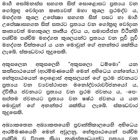
මාර්‍ග සෝමනස්ස සහගත සිත් සොළොසට ප්‍රත්‍යය වන
ගෝත්‍රභූ වෝදාන කෘත්‍යවත් මහා කුශල ප්‍රථමද්ව ය,
මහද්ගත කුශල උපේක්‍ෂා සහගත සිත් පසට හා මාර්‍ග
උපේක්‍ෂාසහගත සිත් සතරට ප්‍රත්‍යය වන ගෝත්‍රභූ වෝදාන
කෘත්‍යවත් මහාකුශල තෘතීය ද්වය ය, සමාපජ්ජන වීථීන්හි
පශ්චිම පශ්චිම මහද්ගත කුශලයන්ට ප්‍රත්‍යය වන පූර්‍ව පූර්‍ව
මහද්ගත චිත්තයෝ ය යන මොවුන් ගේ අනන්තර ශක්තිය
ලැබේ. ස්කන්‍ධවාර තුදුසෙකි.
අකුසලෙන අකුසලෙහි “අකුසලො ධම්මො” යන
කර්‍තෘපාඨයෙන් (ආරම්මණයෙහි මෙන් අභිධෙය ගන්නේය.)
හේතුපාඨයෙන් දොළොස් අකුසලයන් ගේ ප්‍රථම ජවනයට
ප්‍රත්‍යය වන ව්‍යවස්ථාපන මනෝද්වාරාවර්ජනයෝ ය,
ද්විතීය ජවනයට ප්‍රත්‍යය වන ප්‍රථම ජවනය ය, -පෙ-
සප්තම ජවනයට ප්‍රත්‍යය වන ෂෂ්ඨ ජවනය ය යන
මොවුන් ගේ අනන්තර ශක්තිය ලැබේ. ස්කන්‍ධවාර
තුදුසෙකි.
අබ්‍යාකතෙන අබ්‍යාකතයෙහි ප්‍රවෘත්තිකාලයෙහි අභිධෙය
ආරම්මණයෙහි මෙන් අවුලනු. හේතුපාඨයෙන් පශ්චිම
පශ්චිම වූ විපාක ක්‍රියා නාමස්කන්‍ධයන්ට ප්‍රත්‍යය වන