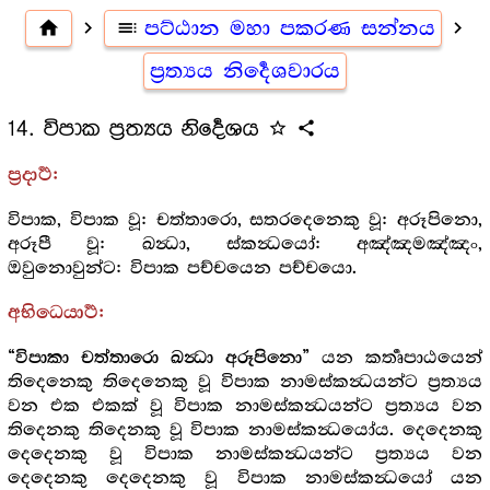
home
navigate_next
toc
පට්ඨාන මහා පකරණ සන්නය
navigate_next
ප්‍රත්‍යය නිර්‍දෙශවාරය
14. විපාක ප්‍රත්‍යය නිර්‍දෙශය
star_outline
share
ප්‍රදාර්‍ථ:
විපාක, විපාක වූ: චත්තාරො, සතරදෙනෙකු වූ: අරූපිනො,
අරූපී වූ: ඛන්‍ධා, ස්කන්‍ධයෝ: අඤ්ඤමඤ්ඤං,
ඔවුනොවුන්ට: විපාක පච්චයෙන පච්චයො.
අභිධෙයාර්‍ථ:
යන කර්‍තෘපාඨයෙන්
“විපාකා චත්තාරො ඛන්‍ධා අරූපිනො”
තිදෙනෙකු තිදෙනෙකු වූ විපාක නාමස්කන්‍ධයන්ට ප්‍රත්‍යය
වන එක එකක් වූ විපාක නාමස්කන්‍ධයන්ට ප්‍රත්‍යය වන
තිදෙනකු තිදෙනකු වූ විපාක නාමස්කන්‍ධයෝය. දෙදෙනකු
දෙදෙනකු වූ විපාක නාමස්කන්‍ධයන්ට ප්‍රත්‍යය වන
දෙදෙනකු දෙදෙනකු වූ විපාක නාමස්කන්‍ධයෝ යන