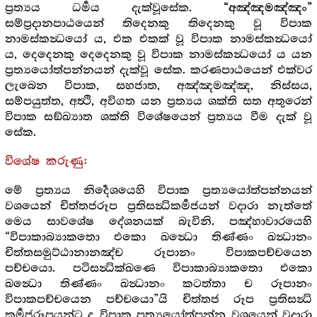
ප්‍රත්‍යය ධර්‍මය දැක්වූසේක.
“අඤ්ඤමඤ්ඤං”
සම්ප්‍රදානපාඨයෙන් තිදෙනකු තිදෙනකු වූ විපාක
නාමස්කන්‍ධයෝ ය, එක එකක් වූ විපාක නාමස්කන්‍ධයෝ
ය, දෙදෙනකු දෙදෙනකු වූ විපාක නාමස්කන්‍ධයෝ ය යන
ප්‍රත්‍යයෝත්පන්නයන් දැක්වූ සේක. කරණපාඨයෙන් එක්වර
ලැබෙන විපාක, සහජාත, අඤ්ඤමඤ්ඤ, නිස්සය,
සම්පයුත්ත, අත්‍ථි, අවිගත යන ප්‍රත්‍යය ශක්ති සත අතුරෙන්
විපාක සඞ්ඛ්‍යාත ශක්ති විශේෂයෙන් ප්‍රත්‍යය වීම දැක් වූ
සේක.
විශේෂ කරුණු:
මේ ප්‍රත්‍යය නිර්‍දෙශයෙහි විපාක ප්‍රත්‍යයෝත්පන්නයන්
වශයෙන් චිත්තජරූප ප්‍රතිසන්‍ධිකර්‍මජයන් වදාරා නැත්තේ
මෙය සාවශේෂ දේශනයක් බැවිනි. පඤ්හාවාරයෙහි
“විපාකාබ්‍යාකතො එකො ඛන්‍ධො තිණ්ණං ඛන්‍ධානං
චිත්තසමුට්ඨානානඤ්ච රූපානං විපාකපච්චයෙන
පච්චයො. පටිසන්‍ධික්ඛණෙ විපාකාබ්‍යාකතො එකො
ඛන්‍ධො තිණ්ණං ඛන්‍ධානං කටත්තා ච රූපානං
විපාකපච්චයෙන පච්චයො”යි චිත්තජ රූප ප්‍රතිසන්‍ධි
කර්‍මජරූපයන්ට ද විපාක ප්‍රත්‍යයෝත්පන්න වශයෙන් වදාරා