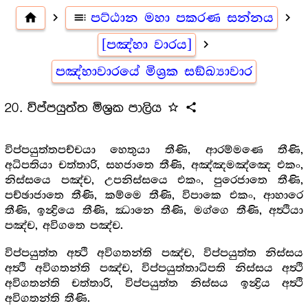
home
navigate_next
toc
පට්ඨාන මහා පකරණ සන්නය
navigate_next
[පඤ්හා වාරය]
navigate_next
පඤ්හාවාරයේ මිශ්‍රක සඞ්ඛ්‍යාවාර
20. විප්පයුත්ත මිශ්‍රක පාලිය
star_outline
share
විප්පයුත්තපච්චයා හෙතුයා තීණි, ආරම්මණෙ තීණි,
අධිපතියා චත්තාරි, සහජාතෙ තීණි, අඤ්ඤමඤ්ඤෙ එකං,
නිස්සයෙ පඤ්ච, උපනිස්සයෙ එකං, පුරෙජාතෙ තීණි,
පච්ඡාජාතෙ තීණි, කම්මෙ තීණි, විපාකෙ එකං, ආහාරෙ
තීණි, ඉන්‍ද්‍රියෙ තීණි, ඣානෙ තීණි, මග්ගෙ තීණි, අත්‍ථියා
පඤ්ච, අවිගතෙ පඤ්ච.
විප්පයුත්ත අත්‍ථි අවිගතන්ති පඤ්ච, විප්පයුත්ත නිස්සය
අත්‍ථි අවිගතන්ති පඤ්ච, විප්පයුත්තාධිපති නිස්සය අත්‍ථි
අවිගතන්ති චත්තාරි, විප්පයුත්ත නිස්සය ඉන්‍ද්‍රිය අත්‍ථි
අවිගතන්ති තීණි.