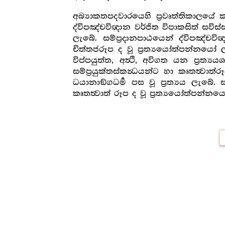
අබ්‍යාකතපදවාරයෙහි ප්‍රවෘත්තිකාලයේ කර්
ද්විපඤ්චවිඥාන වර්ජිත විපාකසිත් සවිස්
ලැබේ. සම්ප්‍රදානපාඨයෙන් ද්විපඤ්චවි
චිත්තජරූප ද වූ ප්‍රත්‍යයෝත්පන්නයෝ ල
විප්පයුත්ත, අත්‍ථි, අවිගත යන ප්‍රත්‍ය
සම්ප්‍රයුක්තස්කන්‍ධයන්ට හා කෘතත්‍වා
ධයානාඞ්ගධර්‍ම පස වූ ප්‍රත්‍යය ලැබේ. 
කෘතත්‍වාත් රූප ද වූ ප්‍රත්‍යයෝත්පන