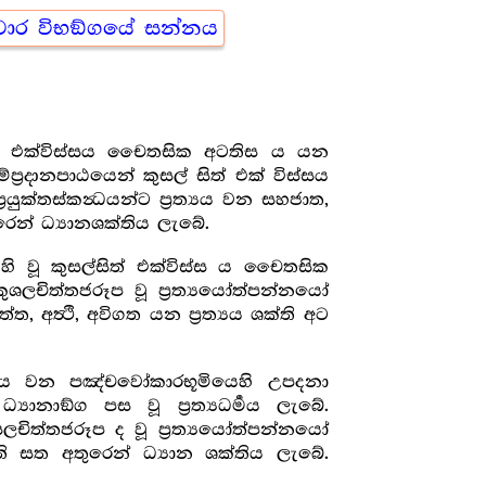
වාර විභඞ්ගයේ සන්නය
ල් සිත් එක්විස්සය චෛතසික අටතිස ය යන
ප්‍රදානපාඨයෙන් කුසල් සිත් එක් විස්සය
යුක්තස්කන්‍ධයන්ට ප්‍රත්‍යය වන සහජාත,
ුරෙන් ධ්‍යානශක්තිය ලැබේ.
හි වූ කුසල්සිත් එක්විස්ස ය චෛතසික
කුශලචිත්තජරූප වූ ප්‍රත්‍යයෝත්පන්නයෝ
ත, අත්‍ථි, අවිගත යන ප්‍රත්‍යය ශක්ති අට
‍රත්‍යය වන පඤ්චවෝකාරභූමියෙහි උපදනා
නාඞ්ග පස වූ ප්‍රත්‍යධර්‍මය ලැබේ.
සලචිත්තජරූප ද වූ ප්‍රත්‍යයෝත්පන්නයෝ
ක්ති සත අතුරෙන් ධ්‍යාන ශක්තිය ලැබේ.