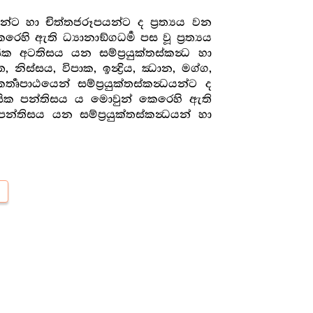
‍ධයන්ට හා චිත්තජරූපයන්ට ද ප්‍රත්‍යය වන
ි ඇති ධ්‍යානාඞ්ගධර්‍ම පස වූ ප්‍රත්‍යය
ික අටතිසය යන සම්ප්‍රයුක්තස්කන්‍ධ හා
ිස්සය, විපාක, ඉන්‍ද්‍රිය, ඣාන, මග්ග,
ර්‍තෘපාඨයෙන් සම්ප්‍රයුක්තස්කන්‍ධයන්ට ද
ය චෛතසික පන්තිසය ය මොවුන් කෙරෙහි ඇති
 පන්තිසය යන සම්ප්‍රයුක්තස්කන්‍ධයන් හා
d