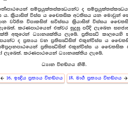
‍තෘපාඨයෙන් සම්ප්‍රයුක්තස්කන්‍ධයන්ට ද සම්ප්‍රයුක්තස්කන්
ස ය. ක්‍රියාසිත් විස්ස ය චෛතසික අටතිසය යන මොවුන් කෙරෙහ
ඥාන වර්ජිත විපාකසිත් සවිස්සය ක්‍රියාසිත් විස්සය චෛතස
ැබෙත්. කරණපාඨයෙන් එක්වර සුදුසු පරිදි ලැබෙන සහජාත, න
යශක්ති අතුරෙන් ධ්‍යානශක්තිය ලැබේ. ප්‍රතිසන්‍ධි කාලයෙහි ක
ත්රූපයන්ට ද ප්‍රත්‍යය වන ප්‍රතිසන්‍ධිසිත් එකුන්විස්ස 
සම්ප්‍රදානපාඨයෙන් ප්‍රතිසන්‍ධිසිත් එකුන්විස්ස ය චෛතසික
්නයෝ ලැබෙත්. කරණපාඨයෙන් ධ්‍යානශක්තිය ලැබේ.
ධ්‍යාන විභඞ්ගය නිමි.
16. ඉන්‍ද්‍රිය ප්‍රත්‍යය විභඞ්ගය
18. මාර්‍ග ප්‍රත්‍යය විභඞ්ගය
arrow_back
arrow_forwar