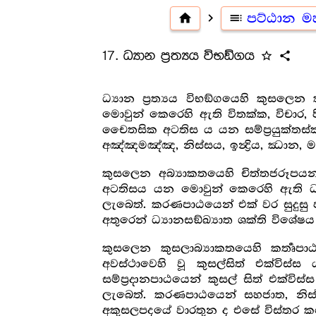
home
navigate_next
toc
පට්ඨාන 
17. ධ්‍යාන ප්‍රත්‍යය විභඞ්ගය
star_outline
share
ධ්‍යාන ප්‍රත්‍යය විභඞ්ගයෙහි කුසලෙන
මොවුන් කෙරෙහි ඇති විතක්ක, විචාර, පී
චෛතසික අටතිස ය යන සම්ප්‍රයුක්තස්කන්
අඤ්ඤමඤ්ඤ, නිස්සය, ඉන්‍ද්‍රිය, ඣාන, ම
කුසලෙන අබ්‍යාකතයෙහි චිත්තජරූපයන්
අටතිසය යන මොවුන් කෙරෙහි ඇති ධ්‍යාන
ලැබෙත්. කරණපාඨයෙන් එක් වර සුදුසු පරිද
අතුරෙන් ධ්‍යානසඞ්ඛ්‍යාත ශක්ති විශේෂ
කුසලෙන කුසලාබ්‍යාකතයෙහි කර්‍තෘපාඨ
අවස්ථාවෙහි වූ කුසල්සිත් එක්විස්
සම්ප්‍රදානපාඨයෙන් කුසල් සිත් එක්වි
ලැබෙත්. කරණපාඨයෙන් සහජාත, නිස්සය, 
අකුසලපදයේ වාරතුන ද එසේ විස්තර කර