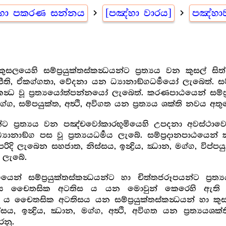
මහා පකරණ සන්නය
navigate_next
[පඤ්හා වාරය]
navigate_next
පඤ්හා
 කුසලයෙහි සම්ප්‍රයුක්තස්කන්‍ධයන්ට ප්‍රත්‍යය වන කුස
ති, ඒකග්ගතා, වේදනා යන ධ්‍යානාඞ්ගධර්‍මයෝ ලැබෙත්. සම්
‍ධ වූ ප්‍රත්‍යයෝත්පන්නයෝ ලැබෙත්. කරණපාඨයෙන් සම්ප්‍ර
ග්ග, සම්පයුක්ත, අත්‍ථි, අවිගත යන ප්‍රත්‍යය ශක්ති නවය අත
ට ප්‍රත්‍යය වන පඤ්චවෝකාරභූමියෙහි උපදනා අවස්ථාවෙ
ාඞ්ග පස වූ ප්‍රත්‍යයධර්‍මය ලැබේ. සම්ප්‍රදානපාඨයෙන් 
ි ලැබෙන සහජාත, නිස්සය, ඉන්‍ද්‍රිය, ඣාන, මග්ග, විප්පයුත්
ය ලැබේ.
යෙන් සම්ප්‍රයුක්තස්කන්‍ධයන්ට හා චිත්තජරූපයන්ට ප්
ස ය චෛතසික අටතිස ය යන මොවුන් කෙරෙහි ඇති ධ්‍යා
ස්ස ය චෛතසික අටතිසය යන සම්ප්‍රයුක්තස්කන්‍ධයන් හා කු
ඉන්‍ද්‍රිය, ඣාන, මග්ග, අත්‍ථි, අවිගත යන ප්‍රත්‍යයශ
නු.