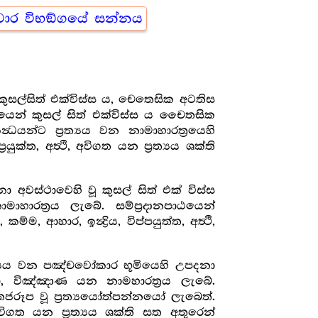
වාර විභඞ්ගයේ සන්නය
න කුසල්සිත් එක්විස්ස ය, චෙතෙසික අටතිස
ෙන් කුසල් සිත් එක්විස්ස ය චෛතසික
‍ධයන්ට ප්‍රත්‍යය වන නාමාහාරත්‍රයෙහි
යුක්ත, අත්‍ථි, අවිගත යන ප්‍රත්‍යය ශක්ති
 අවස්ථාවෙහි වූ කුසල් සිත් එක් විස්ස
ත්‍රය ලැබේ. සම්ප්‍රදානපාඨයෙන්
ආහාර, ඉන්‍ද්‍රිය, විප්පයුත්ත, අත්‍ථි,
‍රත්‍යය වන පඤ්චවෝකාර භූමියෙහි උපදනා
, විඤ්ඤාණ යන නාමහාරත්‍රය ලැබේ.
්තජරූප වූ ප්‍රත්‍යයෝත්පන්නයෝ ලැබෙත්.
විගත යන ප්‍රත්‍යය ශක්ති සත අතුරෙන්