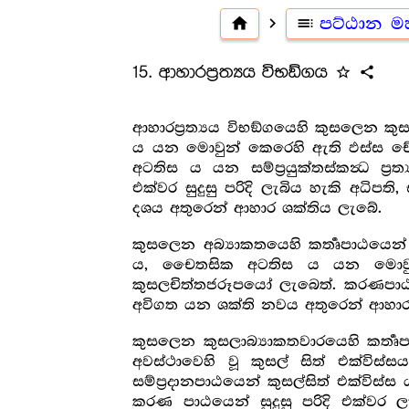
home
navigate_next
toc
පට්ඨාන 
15. ආහාරප්‍රත්‍යය විභඞ්ගය
star_outline
share
ආහාරප්‍රත්‍යය විභඞ්ගයෙහි කුසලෙන කුසල
ය යන මොවුන් කෙරෙහි ඇති ඵස්ස චේත
අටතිස ය යන සම්ප්‍රයුක්තස්කන්‍ධ ප්‍
එක්වර සුදුසු පරිදි ලැබිය හැකි අධිපති, 
දශය අතුරෙන් ආහාර ශක්තිය ලැබේ.
කුසලෙන අබ්‍යාකතයෙහි කර්‍තෘපාඨයෙන් 
ය, චෛතසික අටතිස ය යන මොවුන් 
කුසලචිත්තජරූපයෝ ලැබෙත්. කරණපාඨයෙන් එ
අවිගත යන ශක්ති නවය අතුරෙන් ආහාර
කුසලෙන කුසලාබ්‍යාකතවාරයෙහි කර්‍තෘප
අවස්ථාවෙහි වූ කුසල් සිත් එක්ව
සම්ප්‍රදානපාඨයෙන් කුසල්සිත් එක්විස්
කරණ පාඨයෙන් සුදුසු පරිදි එක්වර ලැ