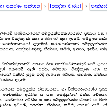
මහා පකරණ සන්නය
navigate_next
[පඤ්හා වාරය]
navigate_next
පඤ්හා
යෙහි කර්‍තෘපාඨයෙන් සම්ප්‍රයුක්තස්කන්‍ධයන්ට ප්‍රත්‍යය ව
නා විඤ්ඤාණ යන නාමාහාර තුන ලැබේ. සම්ප්‍රදානපාඨය
රත්‍යයෝත්පන්නයෝ ලැබෙත්. කරණපාඨයෙන් සම්ප්‍රයුක්තස්කන්
සහජාත, අඤ්ඤමඤ්ඤ, නිස්සය, කම්ම, ආහාර, ඉන්‍ද්‍රිය, සම්ප්‍ර
චිත්තජරූපයන්ට ප්‍රත්‍යය වන පඤ්චවෝකාරභූමියෙහි උපදනා
කෙරෙහි ඇති ඵස්ස, චේතනා, විඤ්ඤාණ යන නාමාහාර
ක්වර සුදුසු පරිදි ලැබෙන අධිපති, සහජාත, නිස්සය, කම්ම, 
ශක්තිය ලැබේ.
ාඨයෙන් සම්ප්‍රයුක්ත ස්කන්‍ධයන්ට හා චිත්තජරූපයන්ට ප්
ිස්සය චෛතසික අටතිස ය යන මොවුන්ගේ ඵස්ස, චේතනා
ස ය, චෛතසික අටතිස ය යන සම්ප්‍රයුක්තස්කන්‍ධයන් හා චිත
බෙන අධිපති, සහජාත, නිස්සය, කම්ම, ආහාර, අත්‍ථි, අ