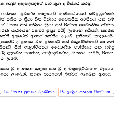
න අනුව අකුසලපදයේ වාර තුන ද විස්තර කරනු.
යෙහි ප්‍රවෘත්ති කාලයෙහි කර්‍තෘපාඨයෙන් සම්ප්‍රයුක්තස්කන
සිත් සතිස ය ක්‍රියා සිත් විස්සය චෛතසික අටතිසය යන සම්ප
ාඨයෙන් විපාක සිත් සතිසය ක්‍රියා සිත් විස්සය චෛතසික අටති
රණ පාඨයෙන් එක්වර සුදුසු පරිදි ලැබෙන අධිපති, සහජාත, නි
ය ශක්ති අතුරෙන් ආහාර ශක්තිය ලැබේ. ප්‍රතිසන්‍ධි කාලයෙහි 
 රූපයන්ට ද ප්‍රත්‍යය වන ප්‍රතිසන්‍ධි සිත් එකුන්විස්සෙහි හ
ප්‍රතිසන්‍ධි සිත් එකුන්විස්සය චෛතසික පන්තිසය යන සම්ප්
දි ලැබෙන සහජාත, අඤ්ඤමඤ්ඤ, නිස්සය, කම්ම, විපාක, ආහාර, ඉ
තිය ලැබේ.
ගත වූ ද නානා කලාප ගත වූ ද චතුසමුට්ඨානික රූපයන්ට ප්
 රූපයෝ ලැබෙත්. කරණ පාඨයෙන් එක්වර ලැබෙන ආහාර, අ
14. විපාක ප්‍රත්‍යය විභඞ්ගය
16. ඉන්‍ද්‍රිය ප්‍රත්‍යය විභඞ්ගය
w_back
arrow_f