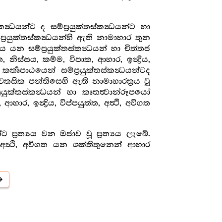
්‍ධයන්ට ද සම්ප්‍රයුක්තස්කන්‍ධයන්ට හා
්‍රයුක්තස්කන්‍ධයන්හි ඇති නාමාහාර තුන
සය යන සම්ප්‍රයුක්තස්කන්‍ධයන් හා චිත්තජ
ස්සය, කම්ම, විපාක, ආහාර, ඉන්‍ද්‍රිය,
කර්‍තෘපාඨයෙන් සම්ප්‍රයුක්තස්කන්‍ධයන්ටද
ා චෛතසික පන්තිසෙහි ඇති නාමාහාරත්‍රය වූ
‍රයුක්තස්කන්‍ධයන් හා කෘතත්‍වාන්රූපයෝ
න්‍ද්‍රිය, විප්පයුත්ත, අත්‍ථි, අවිගත
‍රත්‍යය වන ඔජාව වූ ප්‍රත්‍යය ලැබේ.
ත්‍ථි, අවිගත යන ශක්තිතුනෙන් ආහාර
orward