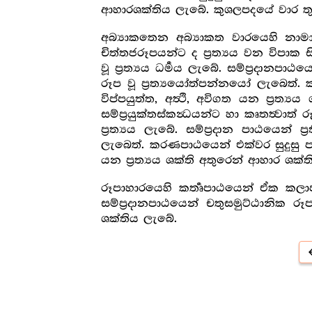
ආහාරශක්තිය ලැබේ. කුශලපදයේ වාර තු
අබ්‍යාකතෙන අබ්‍යාකත වාරයෙහි නාමාහාර
චිත්තජරූපයන්ට ද ප්‍රත්‍යය වන විපාක 
වූ ප්‍රත්‍යය ධර්‍මය ලැබේ. සම්ප්‍රදානප
රූප වූ ප්‍රත්‍යයෝත්පන්නයෝ ලැබෙත්. ක
විප්පයුත්ත, අත්‍ථි, අවිගත යන ප්‍රත්‍ය
සම්ප්‍රයුක්තස්කන්‍ධයන්ට හා කෘතත්‍වාත්
ප්‍රත්‍යය ලැබේ. සම්ප්‍රදාන පාඨයෙන් 
ලැබෙත්. කරණපාඨයෙන් එක්වර සුදුසු පරි
යන ප්‍රත්‍යය ශක්ති අතුරෙන් ආහාර ශක්
රූපාහාරයෙහි කර්‍තෘපාඨයෙන් ඒක කලාප
සම්ප්‍රදානපාඨයෙන් චතුසමුට්ඨානික
ශක්තිය ලැබේ.
arro