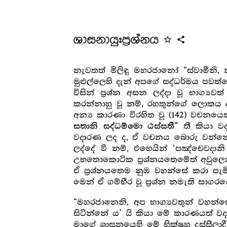
ශාසනායුඃප්‍ර‍ශ්නය
star_outline
share
නැවතත් මිලිඳු මහරජානෝ “ස්වාමීනි, 
මුළුල්ලෙහි දැන් අපගේ සද්ධර්මය පව
විසින් ප්‍ර‍ශ්න අසන ලද්දා වූ භාග්‍
කරන්නාහු වූ නම්, රහතුන්ගේ ලොකය 
අන්‍ය කාරණා විරහිත වූ
වචනයෙක. 
(142)
තී කියා ව
සතානි සද්ධම්මො ඨස්සතී”
වදාරණ ලද ද, ඒ වචනය බොරු වන්නේ 
ලද්දේ වී නම්, එහෙයින් ‘පඤ්චෙවද
උභතොකොටික ප්‍ර‍ශ්නයතෙමේත් අවුලෙනුත්
ඒ ප්‍ර‍ශ්නයතෙම නුඹ වහන්සේ කරා ප
මෙන් ඒ ගම්භීර වූ ප්‍ර‍ශ්න නමැති සාගර
“මහරජානෙනි, අප භාග්‍යවතුන් වහන්ස
සිටින්නේ ය’ යි කියා මේ කාරණයත් වදා
මාගේ ශාසනයෙහි මේ භික්ෂූහු දුස්සී