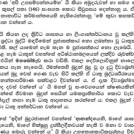
ණ ‘අපි උපසම්පන්නයම්හ’ යි කියා අඹුදරුවන් හා සමග ක
ට කුසල් පතා
සංඝගත කොට සිවුපසය දෙන්නාහු ය. ඒ ද
(146)
නානාවිධ කර්මාන්තයෙහි හැසිරෙන්නාහු ‘මේ කුඩා කහකඩි
ධාන වන්නේ ය.
තිය යි කියන ලද ත්‍රිවිධ ශාසනය හා ලිංගාන්තර්ධානය වූ කල්
‍ර‍ද්ධා බුද්ධි මඳවීමෙන් පූජාසත්කාර නො ලබන්නා වූ ධාත
ිති. කල් යාමෙන් හැම තැන ම පූජාසත්කාර නො ලැබෙයි
දාළ හැම ධාතුන් වහන්සේ අධිෂ්ඨානබලයෙන් ලක්දිව
රුවන්ව
 එයින්
කරා වඩිති. එකල දෙව්ලොවිනුත් නාලොව
මහබෝමැඩ
සනය පැන නැඟෙයි. ඊමත්තෙහි බුදුන් බුදු වූ දා දුටු දිව්‍යබ
 බුදු වෙස් ගෙණ වැඩ සිටි කල්හි ඒ ධාතු බුද්ධශරීරයෙන් 
තාපරිමාණ සක්වළට දිවන්නේ ය. ඒ දැක දිව්‍යබ්‍ර‍හ්මන
ය අද දවස් වන්නේ ය’ යි මහත් වූ සංවෙගයෙන් ක්ෂණයකින
්සේ ජීවමාන බුදුන් සෙයින් යමකප්‍රාතිහාර්ය කොට වැඩ 
නිදැල් නඟා හැම ධාතු ආදාහනය කරන්නේ ය. එකල බුදුන් ප
ා ධාතු අන්තර්ධාන වන්නේ ය.
්සේ “ඉදින් බුදුරජානන් වහන්සේ ‘
යෙනි, මාගේ ශාස
ආනන්ද
යෙනි, මාගේ භික්ෂූහු දුස්සීලදීනවයක් නැති ව මනා ව 
ර
ාරණය බොරු වන්නේ ය” යි කියා උභතොකොටිකප්‍ර‍ශ්නය වි