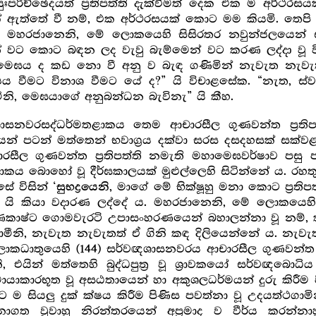
රිච්ඡෙදයත් ප්‍ර‍තිපත්ති දැක්වීමත් දෙක එක ම අර්ථරසයක
ත්තේ වී නම්, එක අර්ථරසයක් කොට මම කියමි. තෙපි අන්
මහරජානෙනි, මේ ලොකයෙහි සිසිරතර නවුන්ජලයෙන් සම්ප
්පසින් වට කොට බඳන ලද වැවු බැම්මෙන් වට කරණ ලද්දා 
ාමෙඝය ද කඩ නො වී අනු ව බැඳ ගණිමින් නැවැත නැවැතත
වීමට විනාශ වීමට යේ ද?” යි විචාළසේක. “නැත, ස්වා
මීනි, මෙඝයාගේ අනුබන්ධන බැවිනැ” යි කීහ.
ාසනවරසද්ධර්මතළාකය තෙම ආචාරසීල ගුණවන්ත ප්‍ර‍තිප
න් පටන් මත්තෙන් භවාග්‍ර‍ය දක්වා සරස දසදහසක් සක්ව
රසීල ගුණවන්ත ප්‍ර‍තිපත්ති නමැති මහාමෙඝවර්ෂාව පසු
ය බොහෝ වූ දීර්ඝකාලයක් මුළුල්ලෙහි සිටින්නේ ය. රහ
ේ විසින් ‘
, මාගේ මේ භික්ෂූහු මනා කොට ප්‍ර‍තිප
සුභද්‍රයෙනි
යි කියා වදාරණ ලද්දේ ය. මහරජානෙනි, මේ ලොකයෙහි 
තෘණකාෂ්ට ගොමවැරටි උපාසංහරණයෙන් බහාලන්නා වූ නම්, 
වාමීනි, නැවැත නැවැතත් ඒ ගිනි කඳ දිලියෙන්නේ ය. නැවැත 
ීලොකධාතුයෙහි
සර්වඥශාසනවරය ආචාරසීල ගුණවන්ත ප්‍ර‍ත
(144)
ින් මත්තෙහි බුද්ධපුත්‍ර‍ වූ ශ්‍රාවකයෝ සර්වඥබොධිය සි
අමායාකාරභූත වූ අසඨතායෙන් හා අකුශලධර්මයන් දුරු කිරී
 සියලු දුක් ක්ෂය කිරීම පිණිස පවත්නා වූ උදයත්ථගාමින
නාගත වූවාහු නිරන්තරයෙන් අප්‍ර‍මාද ව වීර්ය කරන්නා