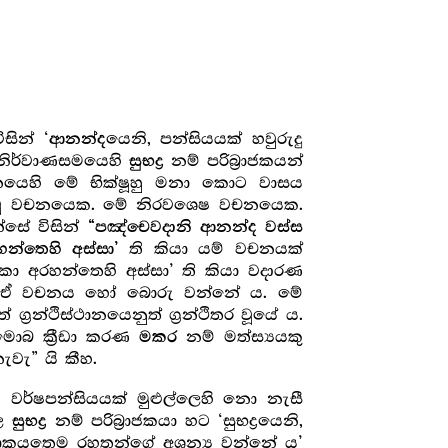
සින් ‘
යෙනි, පන්සියයක් හවුරුදු
ආනන්ද
ිනිර්වාණසමයෙහි
නම් පරිබ්‍රාජකයන්
සුභද්‍ර‍
ේ ශාසනයෙහි මේ භික්ෂූහු මනා කොට වාසය
ෙෂ වූ වචනයෙක. මේ නිරවශෙෂ වචනයෙක.
සේ විසින්
“පඤ්චෙවදානි ආනන්ද වස්ස
ති කියා යම් වචනයක්
්තෙහි අස්සා’
 අරහන්තෙහි අස්සා’ ති කියා වදාරණ
වදාළ ඒ වචනය හෝ බොරු වන්නේ ය. මේ
‍න්ථිස්ථානයෙනුත් ග්‍ර‍න්ථිතර වූයේ ය.
මොබ ක්‍රීඩා කරණ
නම් මත්ස්‍යයකු
මකර
ැවැ” යි කීහ.
මය වර්ෂපන්සියයක් මුළුල්ලෙහි නො නැසී
ාල
නම් පරිබ්‍රාජකයා හට ‘සුභද්‍රයෙනි,
සුභද්‍ර‍
ලොකයතෙම රහතුන්ගේ අශූන්‍ය වන්නේ ය’