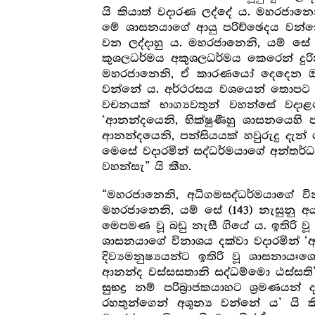
යි කියාත් වදාරණ ලද්දේ ය. මහරජාන
මේ ශාසනයාගේ ආයු පරිච්ඡෙදය වන්නේ 
වන ලද්දාහු ය. මහරජානෙනි, යම් සේ
කුශලධර්මය අකුශලධර්මය කෙරෙන් දුරින
මහරජානෙනි, ඒ කාරණයෝ දෙදෙන ඔවුනො
වන්නේ ය. අර්ථරසය වශයෙන් තොපට සං
වචනයක් භාග්‍යවතුන් වහන්සේ වදාළ
‘ආනන්දයෙනි, භික්ෂුණීහු ශාසනයෙහි ප
ආනන්දයෙනි, පන්සියයක් හවුරුදු දැන්
මෙසේ වදාරමින් සද්ධර්මයාගේ අන්තර්ධ
වහන්සැ” යි කීහ.
“මහරජානෙනි, අධිගමසද්ධර්මයාගේ වි
මහරජානෙනි, යම් සේ
නැසුනු අය
(143)
මෙපමණ වූ බඩු නැසී ගියේ ය. ඉතිරි ව
ශාසනයාගේ විනාශය දක්වා වදාරමින් ‘ආ
දිව්‍යමනුෂ්‍යයන්ට ඉතිරි වූ ශාසනාය
ආනන්ද වස්සසතානි සද්ධම්මො ඨස්සති’
නම් පරිබ්‍රාජකයාහට ශ්‍ර‍මණයන් ද
සුභද්‍ර‍
රහතුන්ගෙන් අශූන්‍ය වන්නේ ය’ යි 