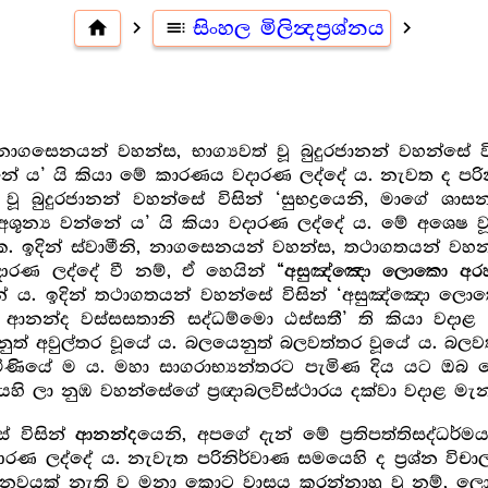
home
navigate_next
toc
සිංහල මිලින්‍දප්‍ර‍ශ්නය
navigate_next
නාගසෙනයන් වහන්ස, භාග්‍යවත් වූ බුදුරජානන් වහන්සේ වි
ත්නේ ය’ යි කියා මේ කාරණය වදාරණ ලද්දේ ය. නැවත ද පර
යවත් වූ බුදුරජානන් වහන්සේ විසින් ‘සුභද්‍රයෙනි, මාග
අශූන්‍ය වන්නේ ය’ යි කියා වදාරණ ලද්දේ ය. මේ අශ
ඉදින් ස්වාමීනි, නාගසෙනයන් වහන්ස, තථාගතයන් වහන්
දාරණ ලද්දේ වී නම්, ඒ හෙයින්
“අසුඤ්ඤො ලොකො අරහන
ය. ඉදින් තථාගතයන් වහන්සේ විසින් ‘අසුඤ්ඤො ලොකො
ානි ආනන්ද වස්සසතානි සද්ධම්මො ඨස්සතී’ ති කියා 
 අවුල්තර වූයේ ය. බලයෙනුත් බලවත්තර වූයේ ය. බලවත් ග්‍ර
ැමිණියේ ම ය. මහා සාගරාභ්‍යන්තරට පැමිණ දිය යට ඔබ 
යෙහි ලා නුඹ වහන්සේගේ ප්‍ර‍ඥාබලවිස්ථාරය දක්වා වදාළ මැන
ේ විසින්
යෙනි, අපගේ දැන් මේ ප්‍ර‍තිපත්තිසද්ධර්
ආනන්ද
රණ ලද්දේ ය. නැවැත පරිනිර්වාණ සමයෙහි ද ප්‍ර‍ශ්න විච
ලාදීනවයක් නැති ව මනා කොට වාසය කරන්නාහු වූ නම්, 