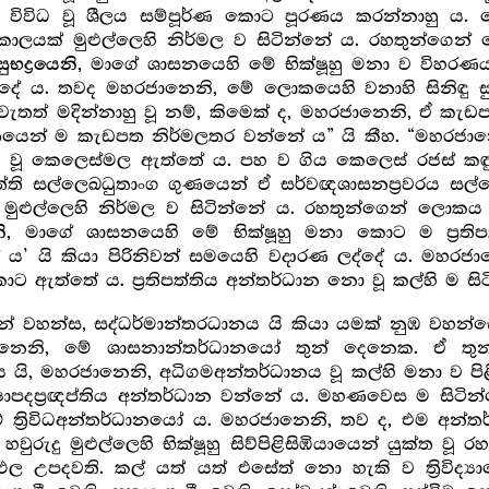
ර‍ වශයෙන් විවිධ වූ ශීලය සම්පූර්ණ කොට පූරණය කරන්නා
යක් මුළුල්ලෙහි නිර්මල ව සිටින්නේ ය. රහතුන්ගෙන්
, මාගේ ශාසනයෙහි මේ භික්ෂූහු මනා ව විහරණ
සුභද්‍රයෙනි
්දේ ය. තවද මහරජානෙනි, මේ ලොකයෙහි වනාහි සිනිඳු සුමර්
නැවැතත් මදින්නාහු වූ නම්, කිමෙක් ද, මහරජානෙනි, ඒ කැ
්තයෙන් ම කැඩපත නිර්මලතර වන්නේ ය” යි කීහ. “මහරජානෙන
පහ වූ කෙලෙස්මල ඇත්තේ ය. පහ ව ගිය කෙලෙස් රජස් කඳුළු 
ිපත්ති සල්ලෙඛධුතාංග ගුණයෙන් ඒ සර්වඥශාසනප්‍ර‍වරය 
 මුළුල්ලෙහි නිර්මල ව සිටින්නේ ය. රහතුන්ගෙන් ලොක
, මාගේ ශාසනයෙහි මේ භික්ෂූහු මනා කොට ම ප්‍ර‍තිප
ි
යි කියා පිරිනිවන් සමයෙහි වදාරණ ලද්දේ ය. මහරජානෙනි
ොට ඇත්තේ ය. ප්‍ර‍තිපත්තිය අන්තර්ධාන නො වූ කල්හි ම සි
යන් වහන්ස, සද්ධර්මාන්තරධානය යි කියා යමක් නුඹ වහන්
ානෙනි, මේ ශාසනාන්තර්ධානයෝ තුන් දෙනෙක. ඒ තුන
්ධානය යි, මහරජානෙනි, අධිගමඅන්තර්ධානය වූ කල්හි මනා ව
 ශික්ෂාපදප්‍ර‍ඥප්තිය අන්තර්ධාන වන්නේ ය. මහණවෙස ම සි
 මේ ත්‍රිවිධඅන්තර්ධානයෝ ය. මහරජානෙනි, තව ද, එම අන
් හවුරුදු මුළුල්ලෙහි භික්ෂූහු සිව්පිළිසිඹියායෙන් යුක්
ල උපදවති. කල් යත් යත් එසේත් නො හැකි ව ත්‍රිවිද්‍