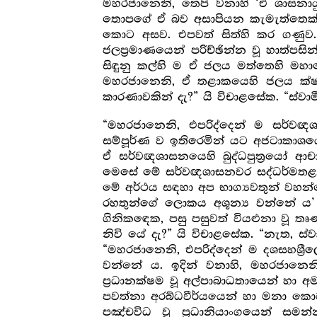
මහරජානෙනි, තෙපි වනාහි ‘ඒ ශාසනායුඃප
තොපගේ ඒ බව අසාපියන කැමැත්තෙක් ඇ
කොට අසව. එපවත් සිත්හි කර ගණුව. 
ජලප්‍ර‍මාණයෙන් පරිච්ඡින්න වූ හාත
සිඳුනු කල්හි ම ඒ ජලය මත්තෙහි මහ
මහරජානෙනි, ඒ තළාකයෙහි ජලය ක්ෂය 
කාරණාවකින් දැ?” යි විචාළසේක. “ස්වා
“මහරජානෙනි, එපරිද්දෙන් ම සර්වඥශ
සම්පූර්ණ ව ඉතිරෙමින් යට අජටාකාශයෙ
ඒ සර්වඥශාසනයෙහි බුද්ධපුත්‍රයෝ ආචා
මෙසේ මේ සර්වඥශාසනවර සද්ධර්මතළාක
මේ අර්ථය සඳහා අප භාග්‍යවතුන් වහන්ස
රහතුන්ගේ ලොකය අශූන්‍ය වන්නේ ය’ 
ගිනිකඳෙක, පසු පසුවත් වියළුනා වූ 
නිවි යේ දැ?” යි විචාළසේක. “නැත, ස්
“මහරජානෙනි, එපරිද්දෙන් ම දශසහශ්‍ර
වන්නේ ය. ඉදින් වනාහි, මහරජානෙනි, එය
ප්‍ර‍ධානක්ෂම වූ අල්පාබාධතායෙන් හා 
පවත්නා අරබ්ධවීර්යයෙන් හා මනා කොට ම
පඤ්චවිධ වූ ප්‍ර‍ධානියාංගයෙන් සමන්