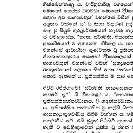
හික්මෙන්නාහු ය. චාරිත්‍ර‍වාරිත්‍
බොහෝ සෙයින් වඩවඩා බොහෝ දීර්ඝකාල
සඳහා අප භාග්‍යවතුන් වහන්සේ විසින්
අශූන්‍ය වන්නේ ය’ යි කියා වදාරණ ලද
මෘදු වූ සියුම් ගුරුචූර්ණයෙන් නැවත 
යි විචාළසේක. “නැත, ස්වාමීනි, එකාන
ප්‍ර‍කෘතියෙන් ම අත්‍යන්ත නිර්මල ය. 
වහන්සේ ආචාරසීල ගුණවන්ත වූ ප්‍ර‍ත
ජිනශාසනප්‍ර‍වරය බොහෝ දීර්ඝකාලයක්
භාග්‍යවතුන් වහන්සේ විසින් ‘
සුභද්‍රයෙන
රහතුන්ගෙන් ලොකය සිස් නො වන්නේ ය’ 
කොට ඇත්තේ ය. ප්‍ර‍තිපත්තිය ම සාර ක
එවිට රජ්ජුරුවෝ “ස්වාමීනි, නාගසෙන
කවරේ දැ?” යි විචාළෝ ය. “මහරජ
ප්‍ර‍තිපත්තිඅන්තර්ධානය, ලිංගඅන්තර
ය. ප්‍ර‍තිපත්තිය අන්තරහිත වූ කල්හි
ශාසනායුඃප්‍රවෙණිය සිඳීම වන්නේ ය.
පඤ්චවිධ වේ. එහි බුදුන් පිරිනිවී දහසක
හැකි ව ෂඩභිඥාවෙන් යුක්ත වූ රහත් ඵ