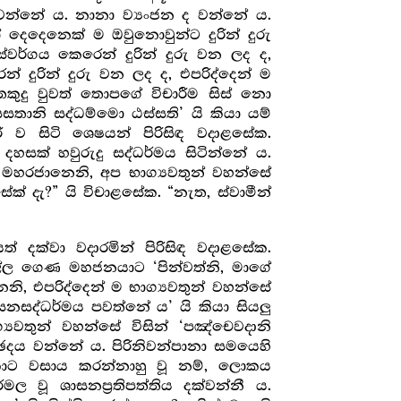
වන්නේ ය. නානා ව්‍යංජන ද වන්නේ ය.
දෙදෙනෙක් ම ඔවුනොවුන්ට දුරින් දුරු
ර්ගය කෙරෙන් දුරින් දුරු වන ලද ද,
 දුරින් දුරු වන ලද ද, එපරිද්දෙන් ම
කුදු වුවත් තොපගේ විචාරීම සිස් නො
ානි සද්ධම්මො ඨස්සති’ යි කියා යම්
 ව සිටි ශෙෂයන් පිරිසිඳ වදාළසේක.
දහසක් හවුරුදු සද්ධර්මය සිටින්නේ ය.
, මහරජානෙනි, අප භාග්‍යවතුන් වහන්සේ
් දැ?” යි විචාළසේක. “නැත, ස්වාමීන්
 දක්වා වදාරමින් පිරිසිඳ වදාළසේක.
්ල ගෙණ මහජනයාට ‘පින්වත්නි, මාගේ
ි, එපරිද්දෙන් ම භාග්‍යවතුන් වහන්සේ
සනසද්ධර්මය පවත්නේ ය’ යි කියා සියලු
්‍යවතුන් වහන්සේ විසින් ‘පඤ්චෙවදානි
ෙදය වන්නේ ය. පිරිනිවන්පානා සමයෙහි
කොට වසාය කරන්නාහු වූ නම්, ලොකය
වූ ශාසනප්‍ර‍තිපත්තිය දක්වන්නී ය.