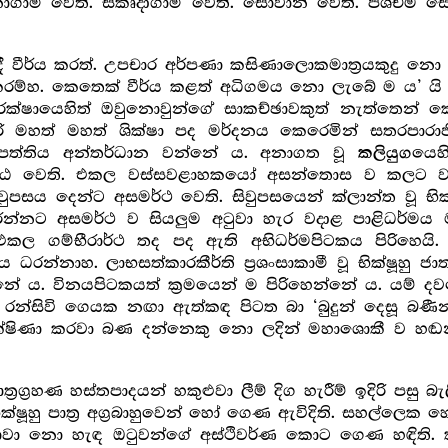
ි. අනාගාමී වෙති. සකෘදාගාමී වෙති. සෝවාන් වෙති. පශ්චිම
ී වීර්ය කරත්. උපචාර අර්පණා කසිණාලොකමාත්‍ර‍යකුදු 
ය කරම්හ. කෙතෙක් වීර්ය කළත් අධිගමය නො ලැබේ ම ය’ යි ස
ායෙහිත් ඔවුනොවුන්ගේ සාකච්ඡාවකුත් නැත්තෙන් කෞසීද්‍ය 
 මහත් මහත් ශික්ෂා පද මර්දනය කෙරෙමින් සතරපාරාජ
‍ර‍තිපත්තිය අන්තර්ධාන වන්නේ ය. අනාගත වූ
යෙහ
කලියුග
මිෂ්ඨ වෙති. එකල වස්සවළාහකයෝ අසන්තොස ව කලට වැ
 සිවුපසය දෙන්ට අසමර්ථ වෙති. සිවුපසයෙන් ක්ලාන්ත වූ භි
ධරන්නට අසමර්ථ ව සියලුම අටුවා හැර වදාළ පාළිධර්මය 
ල ගම්භීරාර්ථ තද පද ඇති අභිධර්මපිටකය පිරිහෙයි. ඊට 
ය ධරන්නාහ. ලාභසත්කාරකීර්ති ප්‍ර‍ශංසාකාමී වූ භික්ෂූහු
ේ ය. විනයපිටකයත් ක්‍ර‍මයෙන් ම පිරිහෙන්නේ ය. යම් 
ක් රන්සිවි ගෙයක නඟා ඇත්කඳ පිටත බා ‘බුදුන් දෙසූ බණ
‍ර‍දක්ෂිණා කරවා බණ දන්නෙකු නො ලදින් මහාශොකී ව හඬ
්‍ර‍ග්‍ර‍හණ හස්තපාදයන් හකුළුවා ලීම් දිග හැරීම් ඉදිරි පසු 
ෂූහු පාත්‍ර‍ අග්‍ර‍බාහුවෙන් හෝ ගෙණ ඇවිදිති. සහල්ලෙක
ා නො හැඳ ඔටුවන්ගේ අස්ථිවර්ණ කොට ගෙණ හඳිති. ක