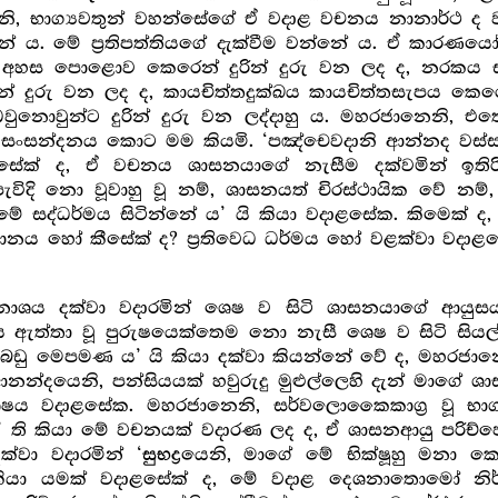
ෙනි, භාග්‍යවතුන් වහන්සේගේ ඒ වදාළ වචනය නානාර්ථ ද 
ය. මේ ප්‍ර‍තිපත්තියගේ දැක්වීම වන්නේ ය. ඒ කාරණයෝ 
 අහස පොළොව කෙරෙන් දුරින් දුරු වන ලද ද, නරකය ස්ව
් දුරු වන ලද ද, කායචිත්තදුක්ඛය කායචිත්තසැපය කෙරෙන්
වුන්ට දුරින් දුරු වන ලද්දාහු ය. මහරජානෙනි, එතෙ
සන්දනය කොට මම කියමි. ‘පඤ්චෙවදානි ආන්නද වස්සසත
සේක් ද, ඒ වචනය ශාසනයාගේ නැසීම දක්වමින් ඉතිරි
ැවිදි නො වූවාහු වූ නම්, ශාසනයත් චිරස්ථායික වේ නම්, 
 මේ සද්ධර්මය සිටින්නේ ය’ යි කියා වදාළසේක. කිමෙක් ද
ානය හෝ කීසේක් ද? ප්‍ර‍තිවෙධ ධර්මය හෝ වළක්වා වදාළසේක
නාශය දක්වා වදාරමින් ශෙෂ ව සිටි ශාසනයාගේ ආයුසයත්
 ඇත්තා වූ පුරුෂයෙක්තෙම නො නැසී ශෙෂ ව සිටි සියල
ූ බඩු මෙපමණ ය’ යි කියා දක්වා කියන්නේ වේ ද, මහරජානෙන
නන්දයෙනි, පන්සියයක් හවුරුදු මුළුල්ලෙහි දැන් මාගේ ශා
ඃශෙෂය වදාළසේක. මහරජානෙනි, සර්වලොකෛකාග්‍ර‍ වූ භාග
 ති කියා මේ වචනයක් වදාරණ ලද ද, ඒ ශාසනආයු පරිච්ඡ
ක්වා වදාරමින් ‘
යෙනි, මාගේ මේ භික්ෂූහු මනා 
සුභද්‍ර‍
කියා යමක් වදාළසේක් ද, මේ වදාළ දෙශනාතොමෝ නිර්මල 