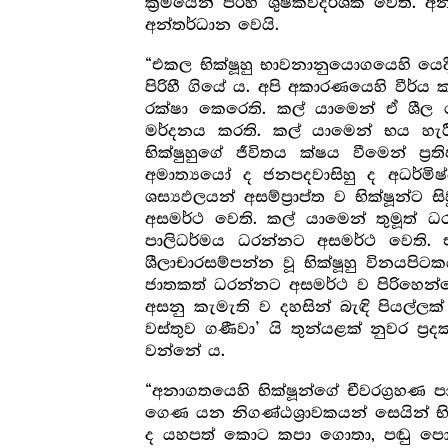
ක්‍ර‍මයෙන් පිරිහී ශුෂ්කවිදර්ශක වෙත
අන්තර්ධාන වෙයි.
“එකල භික්ෂූහු භාවනානුයොගයෙහි යෙද
පිරිහී ගියේ ය. අපි අකාරණයෙහි වීර්
රක්ෂා කෙරෙති. කල් යාමෙන් ඒ ශීල රක්ෂ
මර්දනය කරති. කල් යාමෙන් භය හැරී
භික්ෂුහුගේ ජීවිතය ක්ෂය වීමෙන් ප්
අමාත්‍යයෝ ද ජනපදවාසිහු ද අධර්
ශස්‍යඵලයන් අසම්ප්‍රාප්ත ව භික්ෂූන්ට
අසමර්ථ වෙති. කල් යාමෙන් තුමූත් 
පාලිධර්මය ධරන්නට අසමර්ථ වෙති. එක
ශීලාචාරසම්පන්න වූ භික්ෂූහු විනයපිටක
ජාතකත් ධරන්නට අසමර්ථ ව පිරිහෙන්න
අසනු කැමැති ව දහසින් බැඳි පියල්ල
වස්තුව ගණීවා’ යි තුන්යළක් නුවර ප්
වන්නේ ය.
“අනාගතයෙහි භික්ෂූන්ගේ චීවරග්‍ර‍හණ පාත
ගෙණ යන නිගණ්ඨශ්‍රාවකයන් සෙයින් භික්
ද යහපත් කොට කපා ගොතා, පඬු පොව