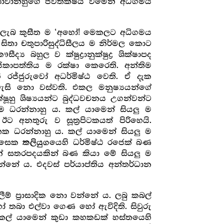
 සෝවාන්හුගේ ජීවිතක්ෂය වීමෙන් අධිගමය
නො ලැබ කුසීත ම ‘අහෝ! මෙකලට අධිගමය
ිතා චතුපාරිසුද්ධිසීලය ම නිර්මල කොට
බහුල ව ක්ෂුද්‍රානුක්ෂුද්‍ර‍ ශික්ෂාපද
ිකාපත්තිය ම රක්ෂා කෙරෙති. අන්තිම
ි රජ්ජුරුවෝ අධර්මිෂ්ඨ වෙති. ඒ දැක
සි නො වස්වති. එකල මනුෂ්‍යයන්ගේ
ක්ෂූහු ශිෂ්‍යයන්ට බුද්ධවචනය උගන්වන්ට
ම ධරන්නාහු ය. කල් යාමෙන් සියලු ම
අනතුරු ව සූත්‍ර‍පිටකයත් පිරිහෙයි.
 ජාතක ධරන්නාහු ය. කල් යාමෙන් සියලු ම
දවසෙක
යෙහි ධර්මිෂ්ඨ රජෙක් බණ
කලියුග
ීන් සතරපදයකින් බණ කියා මේ සියලු ම
න්නේ ය. එදවස් පර්යාප්තිය අන්තර්ධාන
බැලීම් ප්‍රාසාදික නො වන්නේ ය. ලබු කබල්
 හෝ තබා එල්වා ගෙණ හෝ ඇවිදිති. සිවුරු
ල් යාමෙන් කුඩා කහකඩක් හස්තයෙහි