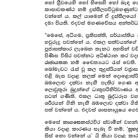
හෝ ග්‍රීවයෙහි හෝ හිසෙහි හෝ බැඳ ගෙ
කාසාවකණ්ඨ නම් දුස්සීලපවිටුමහණුන්
වන්නේ ය. කල් යාමෙන් ඒ දුස්සීලයෝ 
දමා පියති. එදවස් මහණවේසය අන්තර්
“මෙසේ, අධිගම, ප්‍ර‍තිපත්ති, පර්යාප්
හවුරුදු පවත්නේ ය. එකල සත්වයන්ගේ ශ්
පූජාසත්කාර ලැබෙන තැනට අහසින් වඩ
පිණිස විසිර පවත්නට අධිෂ්ඨාන කර ව
නම් චෛත්‍යයට රැස් වෙති.
රාජායතන
බෝමැඩට රැස් වූ කල තුදුස්රියන් වජ්‍රා
එළි බැස වදාළ කලක් මෙන් දොළොස්රියන්
බඹලොව දක්වා නැඟී පැතිර ගෙණ අනන්
ලොවුතුරා බුදුන්ගේ ධාතුපරිනිර්වාණ
පටන් ගණිති. එකල ධාතු බුද්ධරූප වහන
ශරීරයන් ගිනි නැඟී බඹලොව දක්වා ගි
පත් වන්නේ ය. එදවස් ශාසනායුෂය ගෙව
මෙසේ
ස්ථවිර ස්වාමීන් වහන
නාගසෙන
කියා වදාළ කාරණය සැබෑ වී නම්, ‘
සුභද්‍
සිස් නො වන්නේ ය’ යි කියා වදාළ ක