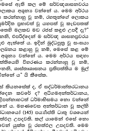
හු ය. මෙසේ ඇති කල මේ සර්වඥශාසනවරය
 ලොකය අශූන්‍ය වන්නේ ය. මෙම අර්ථය
ය කරන්නාහු වූ නම්, රහතුන්ගේ ලොකය
දිත ප්‍ර‍භාවත් වූ යහපත් වූ කැඩපතක්
ඩපතෙහි මලකඩ මඩ රජස් කඳුළු උපදී දැ?”
ි, එපරිද්දෙන් ම සර්වඥ ශාසනප්‍ර‍වරය
ඇත්තේ ය. ඉදින් බුද්ධපුත්‍ර‍ වූ සංඝයා
සල්ලෙඛනය කළාහු වූ නම්, මෙසේ කළ මේ
ය අශූන්‍ය වන්නේ ය. මෙම අර්ථය සඳහා
ත්තියෙහි විහරණය කරන්නාහු වූ නම්,
, ශාස්තෘශාසනය ප්‍ර‍තිපත්තිය ම මුල්
ටින්නේ ය” යි කීසේක.
සේ කියනසේක් ද, ඒ සද්ධර්මාන්තරධානය
්දෙන කවරේ ද? අධිගමඅන්තර්ධානය,
 පිළිපන්නාහටත් ධර්මාභිසමය නො වන්නේ
ටින්නේ ය. මහණවෙස අන්තර්ධාන වූ කල්හි
්තර්ධානයෝ
පර්‍ය්‍යාප්ති ධාතු වශයෙන්
(145)
ත වූ රහත්ඵල උපදවති. කල් යාමෙන් එසේ නො
යාවෙන් යුක්ත වූ රහත්ඵල උපදවති. මෙම