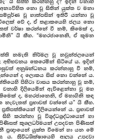
ැ’ යි සිත්හි කරන්නහු ද? ඉදින් වනාහි
‍යවිහිත නො වූ සිතින් යුක්ත ව මනා
ූර්ණ වූ හාත්පසින් ඉතිරී යන්නා වූ
වූ විලෙක් වේ ද, ඒ තළාකයෙහි ජලය නො
් වර්ෂා කරන්නේ වී නම්, කිමෙක් ද,
මීනි” යි කීහ. “මහරජානෙනි, ඒ කුමන
ත්ති නමැති නිර්මල වූ නවුන්ජලයෙන්
ළ අභිභවනය කෙරෙමින් සිටියේ ය. ඉදින්
 පසුවත් අනුබන්ධනය කරන්නාහු වී නම්,
තුන්ගෙන් ද ලොකය සිස් නො වන්නේ ය.
ත්තියෙහි පිහිටා වාසය කරන්නාහු වූ නම්,
වනාහි දිලියෙමින් ඇවිළෙන්නා වූ මහ
කිමෙක් ද, මහරජානෙනි, ඒ මහාගිනි කඳ
නැවැතත් ප්‍ර‍භාවත් වන්නේ ය” යි කීහ.
ිපත්තියෙන් දිලියෙන්නේ ය. ප්‍ර‍භාවත්
හි කරන්නා වූ විශුද්ධශ්‍ර‍ද්ධායෙන් හා
ම පිණිසත් කුශලධර්මයන් උපදවන පිණිසත්
ී ප්‍ර‍ඥායෙන් යුක්ත වීමෙන් හා යන මේ
හු ය. ත්‍රිවිධශික්ෂායෙහි ආලය උපදවා