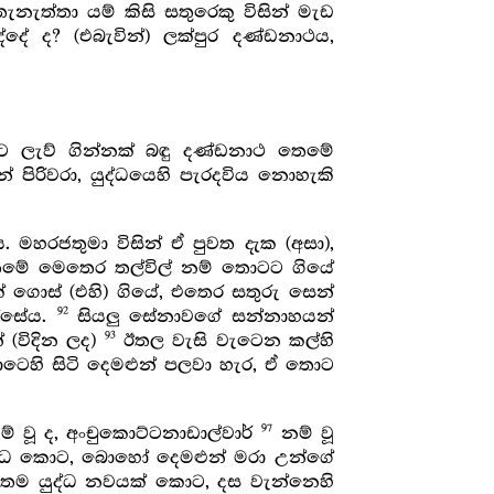
ැත්තා යම් කිසි සතුරෙකු විසින් මැඩ
ේ ද? (එබැවින්) ලක්පුර දණ්ඩනාථය,
ලැව් ගින්නක් බඳු දණ්ඩනාථ තෙමේ
 පිරිවරා, යුද්ධයෙහි පැරදවිය නොහැකි
 මහරජතුමා විසින් ඒ පුවත දැක (අසා),
ේ මෙතෙර තල්විල් නම් තොටට ගියේ
් ගොස් (එහි) ගියේ, එතෙර සතුරු සෙන්
92
ස්සේය.
සියලු සේනාවගේ සන්නාහයන්
93
 (විදින ලද)
ඊතල වැසි වැටෙන කල්හි
ෙහි සිටි දෙමළුන් පලවා හැර, ඒ තොට
97
ම් වූ ද, අංචුකොට්ටනාඩාල්වාර්
නම් වූ
යුද්ධ කොට, බොහෝ දෙමළුන් මරා උන්ගේ
ෙතෙම යුද්ධ නවයක් කොට, දස වැන්නෙහි