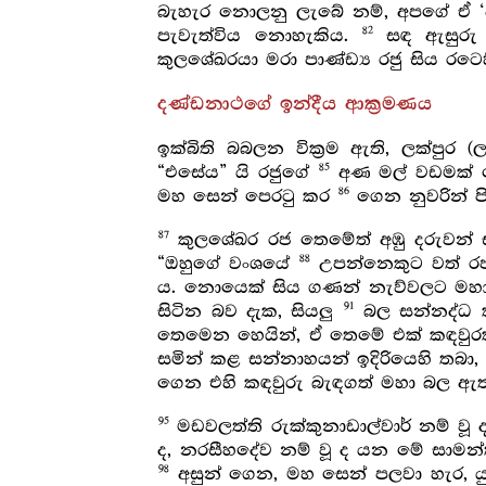
බැහැර නොලනු ලැබේ නම්, අපගේ ඒ ‘පර
82
පැවැත්විය නොහැකිය.
සඳ ඇසුරු ක
කුලශේඛරයා මරා පාණ්ඩ්‍ය රජු සිය රටෙහ
දණ්ඩනාථගේ ඉන්දීය ආක්‍රමණය
ඉක්බිති බබලන වික්‍රම ඇති, ලක්පුර (
85
“එසේය” යි රජුගේ
අණ මල් වඩමක් සේ
86
මහ සෙන් පෙරටු කර
ගෙන නුවරින් ප
87
කුලශේඛර රජ තෙමේත් අඹු දරුවන් සහි
88
“ඔහුගේ වංශයේ
උපන්නෙකුට වත් රජ
ය. නොයෙක් සිය ගණන් නැව්වලට මහා බ
91
සිටින බව දැක, සියලු
බල සන්නද්ධ ක
තෙමෙන හෙයින්, ඒ තෙමේ එක් කඳවුරක්
සමින් කළ සන්නාහයන් ඉදිරියෙහි තබා
ගෙන එහි කඳවුරු බැඳගත් මහා බල ඇත
95
මඩවලත්ති රුක්කුනාඩාල්වාර් නම් වූ 
ද, නරසීහදේව නම් වූ ද යන මේ සාමන්
98
අසුන් ගෙන, මහ සෙන් පලවා හැර, යු