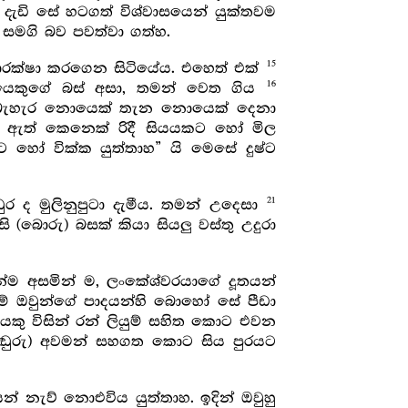
 දැඩි සේ හටගත් විශ්වාසයෙන් යුක්තවම
සමගි බව පවත්වා ගත්හ.
15
 ආරක්ෂා කරගෙන සිටියේය. එහෙත් එක්
16
ූතයෙකුගේ බස් අසා, තමන් වෙත ගිය
 බැහැර නොයෙක් තැන නොයෙක් දෙනා
ඇත් කෙනෙක් රිදී සියයකට හෝ මිල
හෝ වික්ක යුත්තාහ” යි මෙසේ දුෂ්ට
21
ර ද මුලිනුපුටා දැමීය. තමන් උදෙසා
ි (බොරු) බසක් කියා සියලු වස්තු උදුරා
න්ම අසමින් ම, ලංකේශ්වරයාගේ දූතයන්
මේ ඔවුන්ගේ පාදයන්හි බොහෝ සේ පීඩා
ියෙකු විසින් රන් ලියුම් සහිත කොට එවන
 (පඬුරු) අවමන් සහගත කොට සිය පුරයට
 නැව් නොඑවිය යුත්තාහ. ඉදින් ඔවුහු