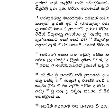
යුක්තව හැම කල්හිම පරම බෞද්ධයෝ 
මිත්‍රශීලී වූහ; ඉතා වටිනා නොයෙක
14
පරාක්‍රමබාහු මහරජතුමා සමඟත් රාම
කලෙක නුවණ අඩු ඒ (රාමඤ්ඤ) රජතුම
ලංකේශ්වරයාගේ දූතයන්ට පුරාණ සිරිත ප
විසින් විකුණනු ලබන්නා වූ “ඇත්තු 
19
තුන්දහසකට හෝ පෙර එහි
විකුණනු
අදහස් ඇති ඒ රජ තෙමේ ගණන් සීමා තැ
20
(මෙයින්) ගෙන යන පඬුරු පිණිස නැව
එවන ලද රන්මුවා ලියුම් දකින විටත්, “
23
ගෙන ලංකේශ්වරයාගේ දූතයන් කඳු ර
24
ස්වකීය වූ තපස්වී නම් දූතයාහට ලං
25
සතු වස්තු ද
ඇතුන් ද එසේම නැව් ද
කරවා (වධ දී) දිය ඇදීම පිණිස ද සිර
27
ලද්දා
වූ සරු වූ පඬුරු නවතා, ඒ මි
ගෙන්වූයේ ය.
28
ඉක්බිති හෙතෙම එක් කලෙක සිංහල දූ