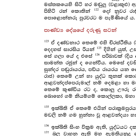
මස්තකයෙහි සිටි හර මඬුලු (වළාකුළු)
122
පිහිටි රන් කොතින්
දෝ නුවර රාත්
පොළොන්නරු පුරවරට ම පැමිණියේ ය.
පාණ්ඩ්‍ය දේශයේ දරුණු සටන්
123
ඒ දණ්ඩනාථ තෙමේ එහි චිරස්ථිතිය (දි
125
දෙදහස් සාරසිය රියන්
දිගින් යුත්, උ
126
සේ ගලා යේ ද එසේ
පරිඛාවක් (දිය
සාමන්ත රජුන් ද ගෙන්වීය. මෙසේ ද
සුන්දර පඬුරායරය, පඩ්ය රායරය යන 
රාජ) තෙමේ උන් හා යුද්ධ තුනක් කො
ආළවන්දප්පෙරුමාල් නම් දෙමළා හා
තෙමේ කුණ්ඩිය රට ද, කොලු ඌරු 
බොහෝ ගම් නියම්ගම් කොල්ලකා, මහ
135
ඉක්බිති ඒ තෙමේ එයින් පරාක්‍රමපු
මඩලි නම් ගම හුන්නා වූ ආළවන්දයා හ
136
ඉක්බිති සිංහ වික්‍රම ඇති, යුද්ධ
137
බල වාහන ඇති මහ ඇමතියනුදු ම