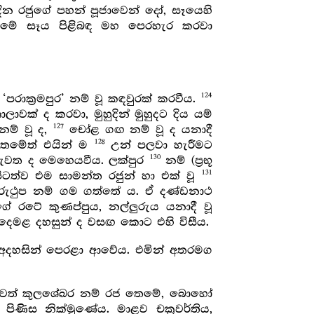
දින රජුගේ පහන් පූජාවෙන් දෝ, සෑයෙහි
 තෙමේ සෑය පිළිබඳ මහ පෙරහැර කරවා
124
පරාක්‍රමපුර’ නම් වූ කඳවුරක් කරවීය.
ාලාවක් ද කරවා, මුහුදින් මුහුදට දිය යම්
127
නම් වූ ද,
චෝළ ගඟ නම් වූ ද යනාදී
128
තෙමේත් එයින් ම
උන් පලවා හැරීමට
130
නැවත ද මෙහෙයවීය. ලක්පුර
නම් (ප්‍රභූ
131
ටත්ව එම සාමන්ත රජුන් හා එක් වූ
රුථුප නම් ගම ගත්තේ ය. ඒ දණ්ඩනාථ
රටේ කුණප්පුය, නල්ලුරුය යනාදී වූ
 දෙමළ දහසුන් ද වසඟ කොට එහි විසීය.
් අදහසින් පෙරළා ආවේය. එමින් අතරමග
වූ බලවත් කුලශේඛර නම් රජ තෙමේ, බොහෝ
ිණිස නික්මුණේය. මාළව චක්‍රවර්තිය,