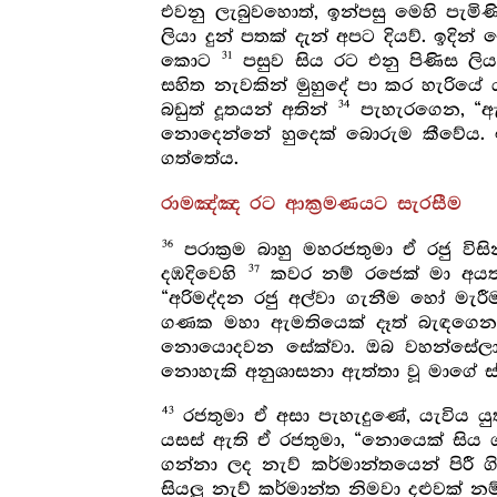
එවනු ලැබුවහොත්, ඉන්පසු මෙහි පැම
ලියා දුන් පතක් දැන් අපට දියව්. ඉදි
31
කොට
පසුව සිය රට එනු පිණිස ලිය
සහිත නැවකින් මුහුදේ පා කර හැරියේ
34
බඩුත් දූතයන් අතින්
පැහැරගෙන, “ඇතු
නොදෙන්නේ හුදෙක් බොරුම කීවේය. ඉක
ගත්තේය.
රාමඤ්ඤ රට ආක්‍රමණයට සැරසීම
36
පරාක්‍රම බාහු මහරජතුමා ඒ රජු විසි
37
දඹදිවෙහි
කවර නම් රජෙක් මා අයත් ද
“අරිමද්දන රජු අල්වා ගැනීම හෝ මැ
ගණක මහා ඇමතියෙක් දෑත් බැඳගෙන, ත
නොයොදවන සේක්වා. ඔබ වහන්සේ
නොහැකි අනුශාසනා ඇත්තා වූ මාගේ ස්
43
රජතුමා ඒ අසා පැහැදුණේ, යැවිය ය
යසස් ඇති ඒ රජතුමා, “නොයෙක් සිය 
ගන්නා ලද නැව් කර්මාන්තයෙන් පිරී ගි
සියලු නැව් කර්මාන්ත නිමවා දළුවක් 