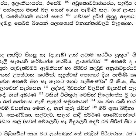
100
රායරය, ඉලංකියායරය, එසේම
අවුකොටටාරායරය, පලුදිය
න් පස්දෙනා මහත් බල සෙන් ගෙන පැමිණි කල, (හේ ලං
102
්, රාමේශ්වරම් පටන් සතර
ගව්වක් දුරින් මුහුදු දෙකට
මළ සෙබළු බියෙන් පලාගොස් වනාන්තරවලට වැදුණාහ. ප
 ලද ලක්දිව සියලු සෑ (දාගැබ්) උන් ලවාම කරවිය යුතුය” 
106
වැලි සෑයෙහි කර්මාන්ත කරවීය. ලංකේශ්වර
තෙමේ ද දෙ
ා පැවැත්වීමට ඇමතියන් හා පිරිවර කැටුව අනුරාධපුරයට 
න් උපස්ථාන කරමින්, තුදුස්වක් පොහෝ දින පැමිණි ක
න තෙමේ මහ සෑ තැනට හෙට පැමිණේවා” යි කියා, සියල
111
ලීලාවෙන් සැරසෙන
ලද්දේ, දිවසරන් විලසින් මැනවින් 
112
 ලද්දේ, නන් අබරණ
වතින් විසිතුරු වෙසින් ලීලෝපේත වූ
114
සෙන රන් සන්නාහ ඇති ඇතුන් සමූහයෙන්
හා ජන රාශි භා
116
ෙහි වසන්නා මෙන් ද, නන් තුරු රැවින්
ගිරි ගුහා බිඳින
ි, කෙණ්ඩිකා, තල්වැට, කළස් ආදී ස්වර්ණ භාණ්ඩයන්ගේ
ැඩෙන කල (සවස් වේලෙහි) සෑ මිදුලෙහි දෙව් රජ සිරින් සිට
 පිළිකඩින් සෑය වට ලන්නවුන් සේ අවුදින් පිරිවැරූහ. ර