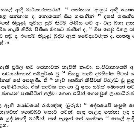
48
වන සහල් ආදී මාර්ගෝපකරණ,
සන්නාහ, ආයුධ ආදී නොයෙ
49
් කළ සන්නාහ ද, නොයෙක් සිය ගණනින්
දහස් ගණනි
ත් තියුණු තුවාල සුව කිරීම පිණිස ගව අං වල බහා 
52
ෂ නැති කිරීම පිණිස ඖෂධ ජාතීන් ද,
විෂ පෙවූ ඊතල ශර
ඬු ද, එසේම තියුණු බුද්ධි ඇති වෛද්‍යවරුන් ද, සාත්තු ස
ේ ය.
ි ප්‍රබල භට සේනාවන් නැව්හි නංවා, සංවිධානයෙහි
54
 භටයන්ගෙන් සම්පූර්ණ වූ
සියලු නැව් දවසින්ම පිටත් ක
56
ිනක් සේ පෙනුණි. ඒ
නැව් අතරින් කිසිවක් විරුද්ධ වූ සුළ
ැමිණියේය. එක් නැවක නැංගා වූ ඉතා සමත් බොහෝ භට
නයන් පණපිටින් අල්වා ගෙන එයින් ගෙනවුත් ලංකාධිරාජය
60
බල ඇති යෝධයෝ රාමඤ්ඤ (බුරුම)
දේශයෙහි කුසුම් තො
ෝ නැවෙන් ගොඩබට තොට පටන්, ඇඳ පැළඳ ගන්නා ලද 
62
යුද්ධයේදී මරමින්, මත් ඇතුන් සේ හාත්පස
පොල් ආදී
කළහ.