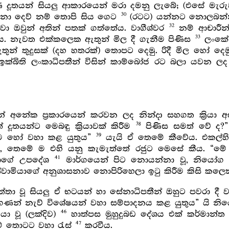
ිණි දූතයන් සියලු ආකාරයෙන් මරා දමනු ලැබේ; (එසේ මැ
30
න් නො දෙව් නම් තොපි සිය ගෙට
(රටට) යන්නට නොලබන්නා
32
වා ඔවුන් අතින් පතක් ගත්තේය. වාගීශ්වර
නම් ආචාරීන් 
33
 ය. නැවත එක්කලෙක ඇතුන් මිල දී ගැනීම පිණිස
ලංකේශ
න් තුදුසක් (දහ හතරක්) තොපට දෙමු. රිදී මිල හෝ දෙම
්බිති ලංකාධිපතීන් විසින් කාම්බෝජ රට බලා යවන ලද 
න් අනේක ප්‍රකාරයෙන් කරවන ලද නින්දා සහගත ක්‍රියා අසා
38
ූතයන්ට මෙබඳු ක්‍රියාවක් කිරීම
පිණිස සමත් වේ ද?”
39
රීම හෝ වහා කළ යුතුය”
යැයි ඒ තෙමේ කීවේය. එකල්හි ආද
ෙමේ ම එහි යනු කැමැත්තේ රජුට මෙසේ කීය. “මේ ක්‍ර
41
ලාගේ උපදේශ
මාර්ගයෙන් පිට නොයන්නා වූ, නියෝග ල
වාමියාගේ අනුශාසනාව නොපිරිහෙලා ඉටු කිරීම කිසි කලෙ
ුත්තා වූ සියලු ඒ භටයන් හා සේනාධිපතීන් ඔහුට පවරා 
ගණන් නැව් විශේෂයන් වහා සම්පාදනය කළ යුතුය” යි න
46
යා වූ (ලක්දිව)
හාත්පස මුහුදුබඩ දේශය එක් කර්මාන්ත 
47
නම් තොටට වහා රැස්
කරවීය.