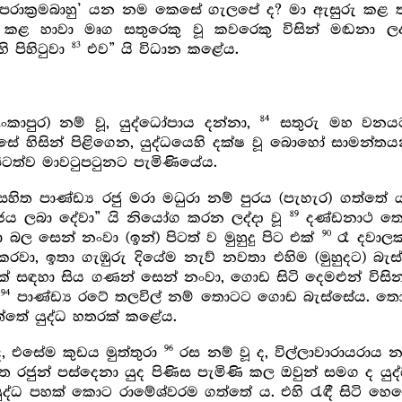
ාක්‍රමබාහු’ යන නම කෙසේ ගැලපේ ද? මා ඇසුරු කළ තැන
ළ හාවා මෘග සතුරෙකු වූ කවරෙකු විසින් මඬනා ලද්ද
83
ි පිහිටුවා
එව” යි විධාන කළේය.
84
ලංකාපුර) නම් වූ, යුද්ධෝපාය දන්නා,
සතුරු මහ වනයට 
 හිසින් පිළිගෙන, යුද්ධයෙහි දක්ෂ වූ බොහෝ සාමන්තයන්
ිටත්ව මාවටුපටුනට පැමිණියේය.
ත පාණ්ඩ්‍ය රජු මරා මධුරා නම් පුරය (පැහැර) ගත්තේ ය.
89
ය ලබා දේවා” යි නියෝග කරන ලද්දා වූ
දණ්ඩනාථ තෙම
90
ල සෙන් නංවා (ඉන්) පිටත් ව මුහුදු පිට එක්
රෑ දවාලක
රවා, ඉතා ගැඹුරු දියේම නැව් නවතා එහිම (මුහුදට) බැ
 සඳහා සිය ගණන් සෙන් නංවා, ගොඩ සිටි දෙමළුන් විසින්
94
,
පාණ්ඩ්‍ය රටේ තලවිල් නම් තොටට ගොඩ බැස්සේය. තොට
්තේ යුද්ධ හතරක් කළේය.
96
ද, එසේම කුඩය මුත්තුරා
රස නම් වූ ද, විල්ලාවාරායරාය න
ත රජුන් පස්දෙනා යුද පිණිස පැමිණි කල ඔවුන් සමග ද 
ද්ධ පහක් කොට රාමේශ්වරම ගත්තේ ය. එහි රැඳී සිටි හ