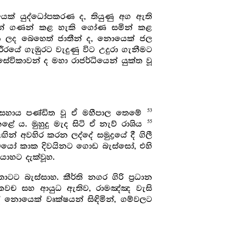
ක් යුද්ධෝපකරණ ද, තියුණු අග ඇති
න් ගණන් කළ හැකි ගෝණ සමින් කළ
ලන ලද බෙහෙත් ජාතීන් ද, නොයෙක් ජල
ීරයේ ගැඹුරට වැදුණු විට උදුරා ගැනීමට
ේවිකාවන් ද මහා රාජර්ධියෙන් යුක්ත වූ
53
 අසහාය පණ්ඩිත වූ ඒ මහීපාල තෙමේ
55
ළේ ය. මුහුදු මැද සිටි ඒ නැව් රාශිය
ඟින් අවහිර කරන ලද්දේ සමුද්‍රයේ දී ගිලී
යෝ කාක දිවයිනට ගොඩ බැස්සෝ, එහි
ාහට දැක්වූහ.
ටට බැස්සාහ. කීර්ති නගර ගිරි ප්‍රධාන
කවච සහ ආයුධ ඇතිව, රාමඤ්ඤ වැසි
 නොයෙක් වෘක්ෂයන් සිඳිමින්, ගම්වලට