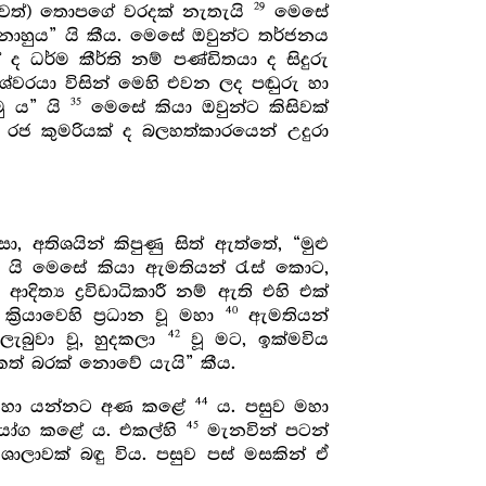
29
රුවත්) තොපගේ වරදක් නැතැයි
මෙසේ
හුය” යි කීය. මෙසේ ඔවුන්ට තර්ජනය
ද ධර්ම කීර්ති නම් පණ්ඩිතයා ද සිදුරු
්වරයා විසින් මෙහි එවන ලද පඬුරු හා
35
ු ය” යි
මෙසේ කියා ඔවුන්ට කිසිවක්
රජ කුමරියක් ද බලහත්කාරයෙන් උදුරා
, අතිශයින් කිපුණු සිත් ඇත්තේ, “මුළු
 යි මෙසේ කියා ඇමතියන් රැස් කොට,
ිත්‍ය ද්‍රවිඩාධිකාරී නම් ඇති එහි එක්
40
ියාවෙහි ප්‍රධාන වූ මහා
ඇමතියන්
42
ැබුවා වූ, හුදකලා
වූ මට, ඉක්මවිය
කත් බරක් නොවේ යැයි” කීය.
44
දී වහා යන්නට අණ කළේ
ය. පසුව මහා
45
ියෝග කළේ ය. එකල්හි
මැනවින් පටන්
ශාලාවක් බඳු විය. පසුව පස් මසකින් ඒ