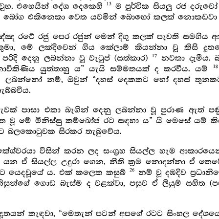
13
වූහ. එහෙයින් දේශ දෙකෙහි
ම පූර්වික සියලු රජ දරුවෝ
් තෑගි බෝග එකිනෙකා වෙත යවමින් බොහෝ කලක් නොකඩවා 
ඤ්ඤ රටේ රජු පෙර රජුන් මෙන් දිගු කලක් පැවති සමගිය
ා, මේ ලක්දිවෙන් ගිය කේලාම් කියන්නා වූ කිසි ද
17
රිදි දෙනු ලබන්නා වූ වැටුප් (සත්කාර)
නවතා දැමීය.
18
නොවිකිණිය යුත්තාහු ය” යැයි සම්මතයක් ද කරවීය. යම්
 ලබන්නෝ නම්, ඔවුන් “දහස් දෙකකට හෝ දහස් තුනකට 
බ්බවීය.
ක් පාසා එකා බැගින් දෙනු ලබන්නා වූ පුරාණ ඇත් පඬු
දූත වූ මේ මිනිස්සු කම්බෝජ රට සඳහා ය” යි මෙසේ යම් කිස
ට බලකොටුවක සිරකර තැබුවේය.
කේශ්වරයා විසින් කරන ලද සංග්‍රහ සියල්ල හැම ආකාරයෙ
 යන ඒ සියල්ල උදුරා ගෙන, නීති ක්‍රම නොදන්නා ඒ තෙ
26
ගෙට යෙදවූයේ ය. එක් කලෙක කසුබ්
නම් වූ දඹදිව ප්‍රධාන
නිසුන්ගේ ගොඩ බැස්ම ද වළක්වා, පසුව ඒ ලියුම් සහිත
තයන් කැඳවා, “මෙතැන් පටන් අපගේ රටට සිංහල දේශයෙන්