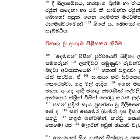
99
දී ශිලාමේඝය, නරතුංග බ්‍රහ්ම හා 
රජුන් සදෙනා හා යට කී සාමන්ත රජු
බොහෝ අසුන් ගෙන දෙමළුන් මරවමින
103
රාමේශ්වරමෙන්)
ගියේ ය. බොහෝ දෙ
තැබ්බවීය.
විනාශ වූ දාගැබ් පිළිසකර කිරීම
104
“දෙමළුන් විසින් පූර්වයෙහි බිඳිනා
105
සමහරුන්
ලක්දිවට පමුණුවා රුවන්
107
බඳවා අවසානයෙහි
කොත් පළඳවා පූජ
108
රැස් කරවීය. ඒ
සංඝයා හට සිවුපසයෙ
109
කෙරෙත්වා, ගඳ මල් ආදිය
ගෙන මහජ
මාලා, අංගද ආදී මහඟු අබරණින් දේව
අන්තඃපුර ස්ත්‍රීන් විසින් පෙරටු කරණ
113
පහන් පුදින් සෑය පුදන්නා වූ දිලි
115
සේ ද,
සත් සෙමෙර (චාමර) දස දිසාව
117
සතුටු
කඳුළු ගන්වමින්, කරඬු, කොඩ
118
තෙමේ) රජ
මැදුරින් අවුත් ඡායාව ව
119
නොයෙක් සිය ගණන් භික්ෂූහු ද පබළු