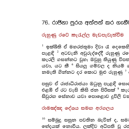
76. රාජිනා පුරය අත්පත් කර ගැන
රුහුණු රටේ කැරැල්ල මැඩපැවැත්වීම
1
ඉක්බිති ඒ මහරජතුමා දිවා රෑ දෙකෙහි
2
පැළඳි
අටවැනි අවුරුද්දේදී රුහුණු
කැරලි ගසන්නට වූහ; ඔවුහු තියුණු විපත
6
යවා, යට කී
සියලු ගම්වල ද නියම් 
7
නමැති ගින්නට දර කොට මුළු රුහුණු
පසුව ඒ රාජාධිරාජයා ඔටුනු පැළඳි සො
9
එළඹි ඒ රට වැසි කිසි ජන පිරිසක්
කැරල
සිවුරඟ සේනාව යවා පොළොව දූවිලි වන
රාමඤ්ඤ දේශය සමඟ අරගලය
10
සම්බුදු සසුන පවතින බැවින් ද, ස
භේදයක් නොවීය. ලක්දිව අධිපති වූ 