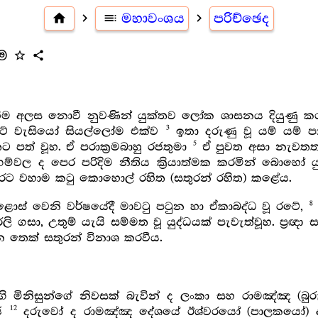
home
navigate_next
toc
මහාවංශය
navigate_next
පරිච්ඡෙද
ීම
star_outline
share
ම අලස නොවී නුවණින් යුක්තව ලෝක ශාසනය දියුණු කරන කල්
3
 රටේ වැසියෝ සියල්ලෝම එක්ව
ඉතා දරුණු වූ යම් යම් 
5
ට පත් වූහ. ඒ පරාක්‍රමබාහු රජතුමා
ඒ පුවත අසා නැවතත්
ගම්වල ද පෙර පරිදිම නීතිය ක්‍රියාත්මක කරමින් බොහ
රට වහාම කටු කොහොල් රහිත (සතුරන් රහිත) කළේය.
8
ළොස් වෙනි වර්ෂයේදී මාවටු පටුන හා ඒකාබද්ධ වූ රටේ,
ි ගසා, උතුම් යැයි සම්මත වූ යුද්ධයක් පැවැත්වූහ. ප්‍රඥා
 තෙක් සතුරන් විනාශ කරවීය.
මගි මිනිසුන්ගේ නිවසක් බැවින් ද ලංකා සහ රාමඤ්ඤ (බ
12
රජ
දරුවෝ ද රාමඤ්ඤ දේශයේ ඊශ්වරයෝ (පාලකයෝ) ද