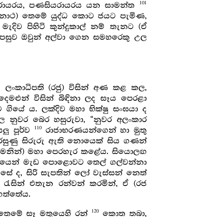
101
 රායරය, පණසියරායරය යන සාමන්ත
කානාථ) තෙමේ යුද්ධ කොට ජයට පැමිණ,
 මැදිව පිහිටි කුන්දුකාල් නම් තැනට (ඒ
සුව ඔවුන් අල්වා ගෙන සමහරෙකු උල
යි ලංකාධිපති (රජු) විසින් අණ කළ කල,
මළුන් විසින් බිඳිනා ලද සෑය පෙරළා
ගියේ ය. ලක්දිව මහා භික්ෂු සංඝයා ද
ල නුවර බෙර හසුරුවා, “නුවර අලංකාර
110
ු පූර්ව
රාජාභරණයන්ගෙන් හා මුතු
සැරසුණු සිරුරු ඇති නොයෙක් සිය ගණන්
 (ගමනින්) මහා පෙරහැර කළේය. සියොලඟ
රයෙන් මැඩ පොළොවට තෙල් ගල්වන්නා
ා සේ ද, සිරි සැපතින් ලෝ වැස්සන් නෙත්
 රැසින් එතැන රන්වන් කරමින්, ඒ (රජ
 ගත්තේය.
120
ජ තෙමේ සෑ මතුයෙහි රන්
කොත තබා,