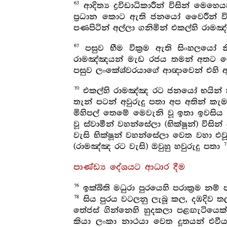
63
ආදිත්‍ය ද්‍රවිඩාධිකාරීන් විසින් 
ප්‍රධාන කොට ඇති ජනයෝ වෛරීන් විනා
පණපිටින් අල්ලා ගනිමින් එකල්හි රාමඤ
67
පසුව භීම වික්‍රම ඇති සිංහලයෝ
රාමඤ්ඤයන් මැඩ රජය තමන් අතට ගෙන
පසුව ලංකේශ්වරයාගේ ආඥාවෙන් එහි 
70
එකල්හි රාමඤ්ඤ රට ජනයෝ භයින් කම
තැන් පටන් අවුරුදු පතා අප අතින් කැ
මිහිපල් තෙමේ මෙවැනි වූ ඉතා ඉවස
වූ ස්වාමීන් වහන්සේලා (භික්ෂූන්) විස
වැසි භික්ෂූන් වහන්සේලා වෙත වහා එවූ
7
(රාමඤ්ඤ රට වැසි) ඔවුහු හවුරුදු පතා
පාණ්ඩ්‍ය දේශයට ආධාර දීම
76
ඉක්බිති මධුරා පුරයෙහි පරාක්‍රම නම
78
සිය පුරය වටලනු ලැබූ කල, දඹදිව 
තේජස් ගින්නෙහි හුදකලා පළඟැටියෙක් 
කියා ලංකා නාථයා වෙත දූතයන් එව