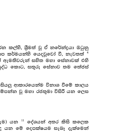
හි, ශ්‍රීමත් වූ ඒ නරේන්ද්‍රයා ඔටුනු
4
පාප කර්මයන්හි යෙදවූවෝ වී, නැවතත්
 ඇමතිවරුන් සහිත මහා සේනාවක් එහි
ෝ යුද්ධ කොට, සතුරු සේනාව තම තේජස්
සියලු ආකාරයෙන්ම විනාශ වීමේ කාලය
 සම්පන්න වූ මහා රජතුමා විසිරී යන ලෙස
11
ුරුම) යන
දේශයන් අතර කිසි කලෙක
 යන මේ දෙපක්ෂයම සැබෑ දැක්මෙන්