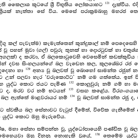
121
 ඇති කෛලාශ කූටයේ ශ්‍රී විභූතිය ලෝකයාහට
දැක්වීය. එ
‍රියක් නැත්තා සේ විය. මෙසේ පරාක්‍රමබාහු මහරජ
ගු කල් පැවැත්ම) කැමැත්තෙන් කුන්දුකාල් නම් පෙදෙසෙහි ‘
ස් වූ පහන් මුවා (ගල්) පවුරු තුනක් හා දොරටුවක් හා චතුශ්ශ
 අගලක්) ද කරවා, ඒ බලකොටුවෙහි වෙසෙමින් කඩක්කුඩිය 
වසින් දවස සිංහලයන්ගේ බල වැඩෙන කල, කුලශේඛර රජ 
129
දෙදෙනා හා
අන්‍ය වූ බලවත් වූ බොහෝ සාමන්ත රජුන් 
ට උන් පලවා හැර ‘වරුකොට්ට’ නම් ගම ගත්තේය. ඉන් පි
132
 මහ යුද්ධ කොට ජයට පැමිණ
කොලුවුරු නම් ගම් හා ම
133
රට ද, මරව වර නම් භටයන්
වසඟ කළේය. වීරගංගයාගේ 
134
ා බල ඇත්තේ මාළවරායර නම්
වූ බලවත් සාමන්ත රජු ද,
රයට ස්වකීය බල සේනාවට වැටුප් දීමේත්, විවේක ගැනීමේත
ා යුද්ධ කොට ඔහු මැරුවේය.
යට දක්ෂ, මහා සේනා සම්පන්න වූ, යුද්ධෝපායෙහි පණ්ඩිත 
138
ෙහෙයවා ඔහු දිනනු නොහැකි වූයේ,
තෙමේම යුද්ධ ප