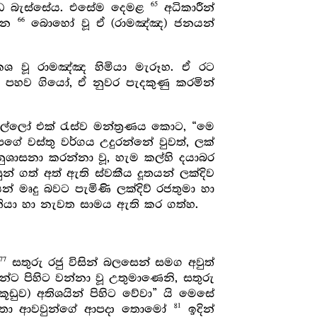
65
ඩ බැස්සේය. එසේම දෙමළ
අධිකාරීන්
66
 වන
බොහෝ වූ ඒ (රාමඤ්ඤ) ජනයන්
්කශ වූ රාමඤ්ඤ හිමියා මැරූහ. ඒ රට
ය පහව ගියෝ, ඒ නුවර පැදකුණු කරමින්
්ලෝ එක් රැස්ව මන්ත්‍රණය කොට, “මෙ
ගේ වස්තු වර්ගය උදුරන්නේ වුවත්, ලක්
ුශාසනා කරන්නා වූ, හැම කල්හි දයාබර
ුන් ගත් අත් ඇති ස්වකීය දූතයන් ලක්දිව
් මෘදු බවට පැමිණි ලක්දිව් රජතුමා හා
තියා හා නැවත සාමය ඇති කර ගත්හ.
77
සතුරු රජු විසින් බලසෙන් සමග අවුත්
ට පිහිට වන්නා වූ උතුමාණෙනි, සතුරු
ූඩුව) අතිශයින් පිහිට වේවා” යි මෙසේ
81
 පතා ආවවුන්ගේ ආපදා තොමෝ
ඉදින්