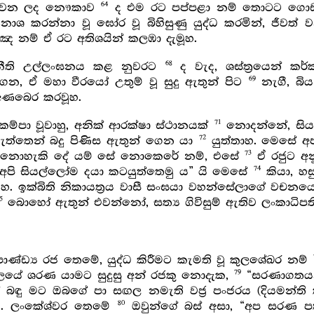
64
මෙහෙයවන ලද නෞකාව
ද එම රට පප්පළා නම් තොටට ගො
ශ කරන්නා වූ ඝෝර වූ බිහිසුණු යුද්ධ කරමින්, ජීවත්
්ඤ නම් ඒ රට අතිශයින් කලඹා දැමූහ.
68
 නීති උල්ලංඝනය කළ නුවරට
ද වැද, ශස්ත්‍රයෙන් කර
69
, ඒ මහා වීරයෝ උතුම් වූ සුදු ඇතුන් පිට
නැගී, බි
අණබෙර කරවූහ.
71
්පා වූවාහු, අනික් ආරක්ෂා ස්ථානයක්
නොදන්නේ, සියල
72
මැත්තෙන් බදු පිණිස ඇතුන් ගෙන යා
යුත්තාහ. මෙසේ අප
73
ිය නොහැකි දේ යම් සේ නොකෙරේ නම්, එසේ
ඒ රජුට අන
74
ින් අපි සියල්ලෝම දයා කටයුත්තෙමු ය” යි මෙසේ
කියා, හස
හ. ඉක්බිති නිකායත්‍රය වාසී සංඝයා වහන්සේලාගේ වචනයෙන
5
බොහෝ ඇතුන් එවන්නෝ, සත්‍ය ගිවිසුම් ඇතිව ලංකාධිප
් පාණ්ඩ්‍ය රජ තෙමේ, යුද්ධ කිරීමට කැමති වූ කුලශේඛර නම්
79
තලයේ ශරණ යාමට සුදුසු අන් රජකු නොදැක,
“සරණාගතයන්
බඳු මට ඔබගේ පා සඟල නමැති වජ්‍ර පංජරය (දියමන්ති ක
80
ීය. ලංකේශ්වර තෙමේ
ඔවුන්ගේ බස් අසා, “අප සරණ