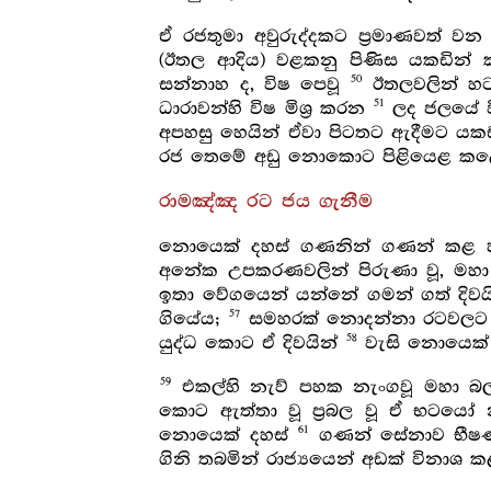
ඒ රජතුමා අවුරුද්දකට ප්‍රමාණවත් 
(ඊතල ආදිය) වළකනු පිණිස යකඩින
50
සන්නාහ ද, විෂ පෙවූ
ඊතලවලින් හටග
51
ධාරාවන්හි විෂ මිශ්‍ර කරන
ලද ජලයේ වි
අපහසු හෙයින් ඒවා පිටතට ඇදීමට යකඩ අ
රජ තෙමේ අඩු නොකොට පිළියෙළ කළ
රාමඤ්ඤ රට ජය ගැනීම
නොයෙක් දහස් ගණනින් ගණන් කළ හැක
අනේක උපකරණවලින් පිරුණා වූ, මහා
ඉතා වේගයෙන් යන්නේ ගමන් ගත් දිවය
57
ගියේය;
සමහරක් නොදන්නා රටවලට ප
58
යුද්ධ කොට ඒ දිවයින්
වැසි නොයෙක් ජ
59
එකල්හි නැව් පහක නැංගවූ මහා 
කොට ඇත්තා වූ ප්‍රබල වූ ඒ භටය
61
නොයෙක් දහස්
ගණන් සේනාව භීෂණ 
ගිනි තබමින් රාජ්‍යයෙන් අඩක් විනාශ 