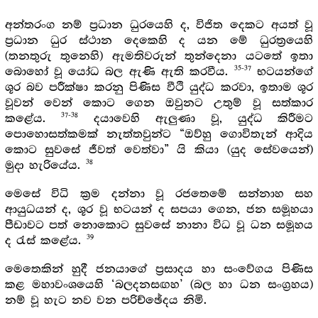
අන්තරංග නම් ප්‍රධාන ධුරයෙහි ද, විජිත දෙකට අයත් වූ
ප්‍රධාන ධුර ස්ථාන දෙකෙහි ද යන මේ ධුරත්‍රයෙහි
(තනතුරු තුනෙහි) ඇමතිවරුන් තුන්දෙනා යටතේ ඉතා
35-37
බොහෝ වූ යෝධ බල ඇණි ඇති කරවීය.
භටයන්ගේ
ශූර බව පරීක්ෂා කරනු පිණිස වීථි යුද්ධ කරවා, ඉතාම ශූර
වූවන් වෙන් කොට ගෙන ඔවුනට උතුම් වූ සත්කාර
37-38
කළේය.
දයාවෙහි ඇලුණා වූ, යුද්ධ කිරීමට
පොහොසත්කමක් නැත්තවුන්ට “ඔව්හු ගොවිතැන් ආදිය
කොට සුවසේ ජීවත් වෙත්වා” යි කියා (යුද සේවයෙන්)
38
මුදා හැරියේය.
මෙසේ විධි ක්‍රම දන්නා වූ රජතෙමේ සන්නාහ සහ
ආයුධයන් ද, ශූර වූ භටයන් ද සපයා ගෙන, ජන සමූහයා
පීඩාවට පත් නොකොට සුවසේ නානා විධ වූ ධන සමූහය
39
ද රැස් කළේය.
මෙතෙකින් හුදී ජනයාගේ ප්‍රසාදය හා සංවේගය පිණිස
කළ මහාවංශයෙහි ‘බලදනසඟහ’ (බල හා ධන සංග්‍රහය)
නම් වූ හැට නව වන පරිච්ඡේදය නිමි.