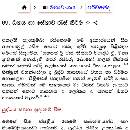
home
navigate_next
toc
මහාවංශය
navigate_next
පරිච්ඡෙද
69. ධනය හා සේනාව රැස් කිරීම
star_outline
share
එකල්හි පැරකුම්බා රජතෙමේ මේ ආකාරයෙන් සිය
රාජ්‍යයවුල් රහිත කොට තබා, ඉදිරි කටයුතු පිළිබඳව
මෙසේ සිතුවේය. “යහපත් වූ රාජ නීතියට විරුද්ධ වූ, මනා
නුවණක් නොමැති පෙර රජවරු බොහෝ කලක් තිස්සේ
1-3
තමන් කැමති පරිදි ලෝකයත් ශාසනයත් විනාශ කළහ.
භික්ෂූන් වහන්සේලා ද බුද්ධ ශාසනයේ විනය හා ධර්මය
නොසලකා, පිළිවෙත් වරදවමින් තමන් කැමති පරිදි වාසය
කළහ. එබැවින් මේ කාලයෙහි මා විසින් වහාම ලංකාව
එක්සත් කොට ශාසනය ද ලෝකය ද යහපත් මගට
4-5
ගතහොත් මැනවි.”
යුද්ධය සඳහා සූදානම් වීම
මෙසේ සිතූ ක්ෂත්‍රිය තෙමේ සාමන්තයන්ට සහ
මාණ්ඩලිකයන්ට සේනාව ද, යුද්ධය පිණිස උපකරණ ද