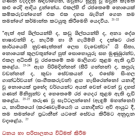
ගණන් වැද්දන් බඳවාගෙන, ඔවුන්ට සුදුසු වූ ඔවුන් කැමති
කළු රෙදි ආදිය දුන්නේය. එකල්හි ඒ රජතෙමේ නොයෙක්
කම්කරුවන්ගෙන් එක එක දහස බැගින් ගෙන තම
21-22
තමන්ගේ කර්මාන්ත කටයුතු කිරීමෙහි යෙදවීය.
“ඇත් අස් ශිල්පයන්හි ද, කඩු ශිල්පයන්හි ද, අන්‍ය දේශ
භාෂාවන්හි ද, නැටීම් හා ගී ගැයීම්හි ද දක්ෂව රාජ
කාර්යයෙහි නුවණැත්තන් ලෙස වැඩෙත්වා” යි සිතා,
නොයෙක් කුලවතුන්ගේ පුත් සොහොයුරු සහ මුණුබුරන්ව,
එකල අධිපති වූ රජතෙමේ තම මාලිගාව තුළම ඇති දැඩි
23-24
කළේය.
ඇඟ පිරිමදින්නන් (සීරි ගන්නන්) ද, කපුරු
වඩන්නන් ද, කුඩා සේවකයන් ද, එසේම සිංහල
ගාන්ධර්වයන් (සංගීතකරුවන්) ළඟ හැසිරෙන්නෝ යනාදී
වූ නොයෙක් ප්‍රභේද වර්ගයන්ට අයත් වෙන් වෙන් වූ දහස්
ගණන් මිනිසුන්ව ද හෙතෙමේ රජ ගෙදර තුළම ඇති දැඩි
25-27
කළේය.
තරුණ වූ සැට්ටලන්නෝ (ඇඳුම් මහන්නෝ)
ය, නාපිතයෝ (කරණවෑමියෝ) ය යනාදීන්ට අවි ආයුධ දී,
තම තමන්ගේ ප්‍රධානීන් යටතේ සේවය කිරීමට අනුදැන
27
වදාළේය.
ධනය හා පරිපාලනය විධිමත් කිරීම