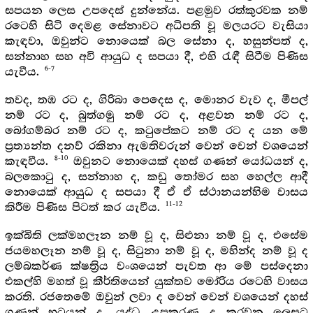
සපයන ලෙස උපදෙස් දුන්නේය. පළමුව රත්කුරවක නම්
රටෙහි සිටි දෙමළ සේනාවට අධිපති වූ මලයරට වැසියා
කැඳවා, ඔවුන්ට නොයෙක් බල සේනා ද, හසුන්පත් ද,
සන්නාහ සහ අවි ආයුධ ද සපයා දී, එහි රැඳී සිටීම පිණිස
6-7
යැවීය.
තවද, තඹ රට ද, ගිරිබා පෙදෙස ද, මොනර වැව ද, මීපල්
නම් රට ද, බුත්ගමු නම් රට ද, අළවන නම් රට ද,
බෝගම්බර නම් රට ද, කටුපේකට නම් රට ද යන මේ
ප්‍රත්‍යන්ත දනව් රකිනා ඇමතිවරුන් වෙන් වෙන් වශයෙන්
8-10
කැඳවීය.
ඔවුනට නොයෙක් දහස් ගණන් යෝධයන් ද,
බලකොටු ද, සන්නාහ ද, කඩු තෝමර සහ හෙල්ල ආදී
නොයෙක් ආයුධ ද සපයා දී ඒ ඒ ස්ථානයන්හිම වාසය
11-12
කිරීම පිණිස පිටත් කර යැවීය.
ඉක්බිති ලක්මහලෑන නම් වූ ද, සිළුනා නම් වූ ද, එසේම
ජයමහලෑන නම් වූ ද, සිටුනා නම් වූ ද, මහින්ද නම් වූ ද
ලම්බකර්ණ ක්ෂත්‍රිය වංශයෙන් පැවත ආ මේ පස්දෙනා
එකල්හි මහත් වූ කීර්තියෙන් යුක්තව මෝරිය රටෙහි වාසය
කරති. රජතෙමේ ඔවුන් ලවා ද වෙන් වෙන් වශයෙන් දහස්
ගණන් භටයන් ද, යුද්ධ උපකරණ ද කරවන ලෙසට