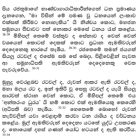
පිය රජතුමාගේ භාණ්ඩාගාරාධිකාරීන්ගෙන් ධන ප්‍රමාණය
දැනගෙන, “මා විසින් මේ පමණ වූ ධනයෙන් ලංකාව
එක්සත් කිරීමට නොහැකිය” යි නිශ්චය කොට, මහජන
සමූහයා පීඩාවට පත් නොකර මෙසේ ධනය රැස් කළේය.
28-29
මිහිපල් තෙමේ වස්තුව ද සේනාව ද වෙන් වෙන්
වශයෙන් කොටස් දෙකක් කොට ප්‍රධාන ඇමතිවරුන්
29-30
දෙදෙනෙකු භාරයේ තැබීය.
රජතෙමේ තමන් ජයගත්
සියලු රටවල් ද එසේම සම සේ බෙදා, පිළිවෙළින් පැවත
ආ සමූහාධිපති ඇමතිවරුන් දෙදෙනෙකු වෙත
30-31
පැවරුවේය.
මුහුදු වෙරළබඩ රටවල් ද, රුවන් ආකර ඇති රටවල් ද,
මහා මලය රට ද, ඉන් ඉතිරි වූ සෙසු රටවල් ද යැයි සියලු
සාරවත් ස්ථාන වෙන් කොට, ඒ මිහිපල් තෙමේ එය
‘අන්තරංග ධුරය’ යි නම් කොට එක් ඇමතියෙකු කෙරෙහි
32-33
(අධිපති බව) තැබීය.
හෙතෙමේ බොහෝ රුවන්
නැව්වලින් යවා වෙළඳාම් කරවා ධන රාශිය ද වර්ධනය
කළේය. මුල් ඇමතිවරුන් දෙදෙනා යටතේ යුද්ධ උපකරණ
ද, නොයෙක් දහස් ගණන් යෝධ භටයන් ද ඇති කරවීය.
33-34