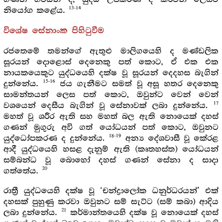
13-14
නියෝග කළේය.
විශේෂ සේනාංක පිහිටුවීම
රජතෙමේ තමන්ගේ ඇතුළු මාලිගයෙහි ද මණ්ඩලික
සූරයන් දොළොස් දෙනෙකු පත් කොට, ඒ එක එක
නායකයෙකුට යුද්ධයෙහි දක්ෂ වූ සූරයන් දෙදහස බැගින්
15-16
දුන්නේය.
ජය ගැනීමට සමත් වූ අසූ හතර දෙනෙකු
සාමන්තයන් ලෙස පත් කොට, ඔවුන්ට වෙන් වෙන්
17
වශයෙන් දෙසීය බැගින් වූ සේනාවක් ලබා දුන්නේය.
මහත් වූ ශරීර ඇති සහ මහත් බල ඇති නොයෙක් දහස්
ගණන් මුගුරු අවි ගත් යෝධයන් පත් කොට, ඔවුනට
18-19
යුද්ධෝපකරණ ද දුන්නේය.
අන්‍ය දේශවාසී වූ කේරළ
ආදී යුද්ධයෙහි හසළ දැනුම් ඇති (කෘතහස්ත) යෝධයන්
සම්බන්ධ වූ බොහෝ දහස් ගණන් සේනා ද සාදා
20
ගත්තේය.
රාත්‍රී යුද්ධයෙහි දක්ෂ වූ ‘චන්ද්‍රාලෝක ධනුර්ධරයන්’ එක්
දහසක් පුහුණු කරවා ඔවුනට සම් සැට්ට (සම් කබා) ආදිය
21
ලබා දුන්නේය.
කර්මාන්තයෙහි දක්ෂ වූ නොයෙක් දහස්