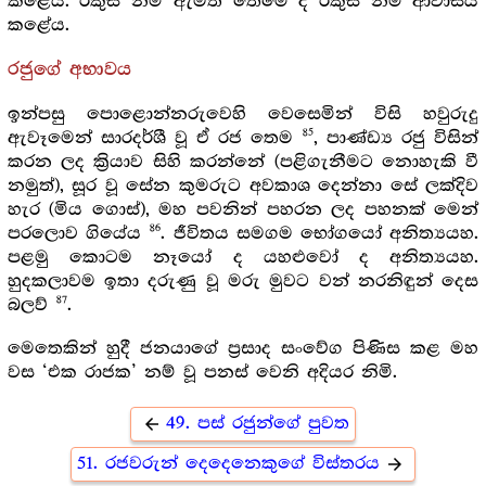
කළේය. රකුස් නම් ඇමති තෙමේ ද රකුස් නම් ආවාසය
කළේය.
රජුගේ අභාවය
ඉන්පසු පොළොන්නරුවෙහි වෙසෙමින් විසි හවුරුදු
85
ඇවෑමෙන් සාරදර්ශී වූ ඒ රජ තෙම
, පාණ්ඩ්‍ය රජු විසින්
කරන ලද ක්‍රියාව සිහි කරන්නේ (පළිගැනීමට නොහැකි වී
නමුත්), සූර වූ සේන කුමරුට අවකාශ දෙන්නා සේ ලක්දිව
හැර (මිය ගොස්), මහ පවනින් පහරන ලද පහනක් මෙන්
86
පරලොව ගියේය
. ජීවිතය සමගම භෝගයෝ අනිත්‍යයහ.
පළමු කොටම නෑයෝ ද යහළුවෝ ද අනිත්‍යයහ.
හුදකලාවම ඉතා දරුණු වූ මරු මුවට වන් නරනිඳුන් දෙස
87
බලව්
.
මෙතෙකින් හුදී ජනයාගේ ප්‍රසාද සංවේග පිණිස කළ මහ
වස ‘එක රාජක’ නම් වූ පනස් වෙනි අදියර නිමි.
49. පස් රජුන්ගේ පුවත
arrow_back
51. රජවරුන් දෙදෙනෙකුගේ විස්තරය
arrow_forward