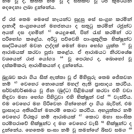
නම් වූ ද, කිත්ති නම් වූ ද සිත්කළු වූ රජ කුමරියන්
දෙදෙනා ලබා දුන්නේය.
ඒ රජ තෙම මෙසේ නෑයන්ට සුදුසු සේ සංග්‍රහ කරමින්
දානාදී සංග්‍රහයෙන් මහජනයා ද සතුටු කරමින් රජුන්ට
62
අයත් දස දහමින්
යෙදුණේ, පින් රැස් කරමින් රට
පරිභෝග කළේය. අරිටු පව්වෙහි පාංශුකූලික භික්ෂූන්ට
63
සෘද්ධියෙන් මවන ලද්දක් මෙන් මහා භෝග යුක්ත
වූ
ආරාමයක් කරවා පූජා කළේය. ඒ ආරාමයට නිරවශේෂ
64
වශයෙන් රාජ යෝග්‍ය
වූ පෙරහර ද, බොහෝ වූ
දස්කම්කරු ආරාමිකයන් ද දුන්නේය.
බුදුබව කරා ගිය සිත් ඇත්තා වූ ඒ මිහිසුරු තෙම ජේතවන
65
නම්
වෙහෙර නොයෙක් මහල් ඇති ප්‍රාසාදය කරවීය.
සර්වස්වර්ණමය වූ ජින (බුද්ධ) පිළිමයක් කරවා එහි වඩා
66
හිඳුවා මහා භෝග පිහිටුවා එහි භික්ෂූන් වස්
වැස්වීය.
එම වෙහෙර මහ පිරිවෙන ගින්නෙන් දා ගිය බැවින්, එම
ප්‍රාසාදය අතිශයින් මනරම් කොට කරවීය. අභයුත්තර නම්
67
වෙහෙර වීරකූර නම් ආරාමයක්
කොට මහා සාංඝික
68
පරම්පරාවේ භික්ෂූන්ට ද මහ වෙහෙර වැසි
භික්ෂූන්ට ද
69
දුන්නේය. හෙතෙම සංඝා නම් වූ තමන්ගේ බිසව සමග