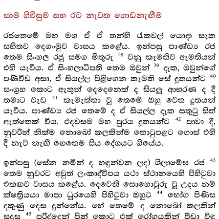
සාම ගිවිසුම සහ රට නැවත ගොඩනැඟීම
රජතෙමේ මහ මග ඒ ඒ තන්හි රැකවල් යොදා සැක
සහිතව දෙගංමුව වාසය කළේය. ඉන්පසු පාණ්ඩ්‍ය රජ
38
තෙම සිංහල රජු සමග මිතුරු
වනු කැමතිව ඇමතියන්
39
එහි යැවීය. ඒ සිංහලාධිපති තෙම ඔවුන්
දැක, ඔවුන්ගේ
40
පණිවිඩ අසා, ඒ සියල්ල පිළිගෙන කැමති සේ දූතයන්ට
සංග්‍රහ කොට ඇතුන් දෙදෙනෙක් ද සියලු ආභරණ ද දී
41
තමාට වැඩ
කැමැත්තා වූ තෙමේ ඔහු වෙත දූතයන්
යැවීය. පාණ්ඩ්‍ය රජ තෙමේ ද ඒ සියල්ල දැක සතුටු සිත්
42
ඇත්තෙක් විය. එදවසම මහ පුරය දූතයන්ට
පාවා දී,
නුවරින් නික්ම නොබෝ කලකින්ම තොටුපළට ගොස් එහි
දී නැව් නැඟී හෙතෙම සිය දේශයට ගියේය.
43
ඉන්පසු (සේන නමින් ද හඳුන්වන ලද) ශිලාමේඝ රජ
තෙම නුවරට අවුත් ලංකාද්වීපය යථා ස්ථානයෙහි පිහිටුවා
එකඟව වාසය කළේය. දෙවෙනි සොහොවුරු වූ උදය නම්
44
ක්ෂත්‍රියයා මාපා ධුරයෙහි පිහිටුවා ඔහුට
භෝග පිණිස
දකුණු දෙස දුන්නේය. හේ තෙමේ ද නොබෝ කලකින්
45
සුදුසු
පරිද්දෙන් පින් කොට එක් රෝගයකින් පීඩා විඳ