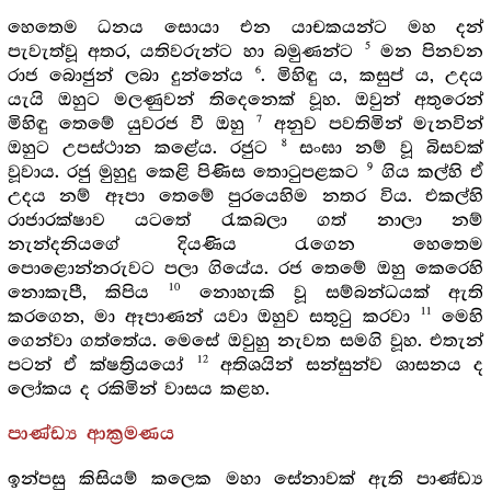
හෙතෙම ධනය සොයා එන යාචකයන්ට මහ දන්
5
පැවැත්වූ අතර, යතිවරුන්ට හා බමුණන්ට
මන පිනවන
6
රාජ බොජුන් ලබා දුන්නේය
. මිහිඳු ය, කසුප් ය, උදය
යැයි ඔහුට මලණුවන් තිදෙනෙක් වූහ. ඔවුන් අතුරෙන්
7
මිහිඳු තෙමේ යුවරජ වී ඔහු
අනුව පවතිමින් මැනවින්
8
ඔහුට උපස්ථාන කළේය. රජුට
සංඝා නම් වූ බිසවක්
9
වූවාය. රජු මුහුදු කෙළි පිණිස තොටුපළකට
ගිය කල්හි ඒ
උදය නම් ඈපා තෙමේ පුරයෙහිම නතර විය. එකල්හි
රාජාරක්ෂාව යටතේ රැකබලා ගත් නාලා නම්
නැන්දනියගේ දියණිය රැගෙන හෙතෙම
පොළොන්නරුවට පලා ගියේය. රජ තෙමේ ඔහු කෙරෙහි
10
නොකැපී, කිපිය
නොහැකි වූ සම්බන්ධයක් ඇති
11
කරගෙන, මා ඈපාණන් යවා ඔහුව සතුටු කරවා
මෙහි
ගෙන්වා ගත්තේය. මෙසේ ඔවුහු නැවත සමගි වූහ. එතැන්
12
පටන් ඒ ක්ෂත්‍රියයෝ
අතිශයින් සන්සුන්ව ශාසනය ද
ලෝකය ද රකිමින් වාසය කළහ.
පාණ්ඩ්‍ය ආක්‍රමණය
ඉන්පසු කිසියම් කලෙක මහා සේනාවක් ඇති පාණ්ඩ්‍ය