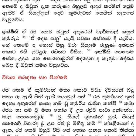
තෙමේ ද ඔවුන් දැක කරුණා බහුලව ආදර කරමින් ප්‍රේම
ඇතිව ඒ සියල්ලන් දෙව් කුමරුවන් සෙයින් සැපසේ
වැවුවේය.
ඉක්බිති ඒ රජ තෙම ඔවුන් අතුරෙන් වැඩිමහල් කසුප්
54
කුමරුට
“ඒ දෙස ගනු” යැයි පවසා සේනාව දී යැවීය.
හේ තෙමේ ද ගොස් ඔහු මරා සියලුම රුහුණ අත්පත්
56
කොට එහි උවදුරු රහිතව විසීය.
ඉක්බිති හෙතෙම
සේන, උදය යන සොහොවුරන් දෙදෙන ද කැඳවා දේශය
බෙදා දී ඔවුන් සමග විසුවේය.
විවාහ සබඳතා සහ පින්කම්
රජ තෙම ඒ කුමරියන් මනා කොට වඩා, දිවසරන් බඳු
57
මනා රූ ඇති පින් ඇති යොවුන් පත්
රජ කුමරියන් තුන්
58
දෙනා අතුරෙන් සංඝා නම් වූ කුමරිය රැජින තන්හි
තබා
රජය හා සම වූ මහා භෝග දී උප රජුට පාවා දුන්නේය.
59
බාල සොහොවුරු
වූ, සියල් ගුණෙන් යුත්, සියල්
60
සතරෙහි විශාරද වූ උප රජ වූ මිහිඳු නම්
ක්ෂත්‍රියෙක් ද
ඇත. රජ තෙම ඔහුට රිසි සේ භෝග දානය කොට තිස්සා