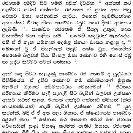
13
රජතෙම දඹදිව සිට මෙහි අවුත් දිවයින
අත්පත් කර
ගැනීමට පටන් ගත්තේය. රජතෙම ඒ පුවත අසා ඔහු
වෙතට මහා සේනාවක් යැවීය. එහෙත් ඇමතියන්ගේ
අභ්‍යන්තර විවාද නිසා පාණ්ඩ්‍ය රජුට පහර දීමට අවකාශ
14
ලැබිණි
. පාණ්ඩ්‍ය රජතෙම ඒ සියලු උතුරු දෙස
15
වනසමින් මහා තලිත නම්
ගමෙහි කඳවුරක් බැන්දේය.
16
එහි ඒ ඒ තැන යම්තාක් දෙමළ ජනයා වාසය කළාහු ද,
බොහෝ වූ ඒ සියල්ලෝ ඔහුට පක්ෂ වූහ. එහෙයින්
හෙතෙම බලවත් විය. සිංහල මහා සේනාව එහි ගොස් රජු
17
හා යුද්ධ කිරීමට පටන් ගත්තාය
.
ඇත් කඳ පිටට නැඟුණු පාණ්ඩ්‍ය රජ තෙමේ ද යුද්ධයට
පිවිසියේය. ඒ ද්‍රවිඩ සේනාව තම ස්වාමියාගේ මුහුණ
18
බලමින් ඔහුගේ අභිමතාර්ථය වෙනුවෙන්
ජීවිතය
පරිත්‍යාග කිරීමට සැදී පැහැදී සිටි බැවින් බලවත් උත්සාහ
ඇතිව සටන් කළහ. එහෙත් ලක්දිව සේනාව හිමියන් (නිසි
19
නායකත්වයක්) නැති බැවින් උත්සාහ රහිතව
යුද
කරන්නී, බිඳී ඒ ඒ අත පලා ගියාය. ඒ ක්ෂණයෙහි පාණ්ඩ්‍ය
20
රජුගේ මහා
සේනාව මර සෙනඟ මෙන් මහ ජනයා
වෙසෙසින් සුණු විසුණු කරමින් පැතිර ගියාය. රජතෙම
සේනාව බිඳී ගිය බව අසා සියලු හස්තසාර වස්තූන් ගෙන