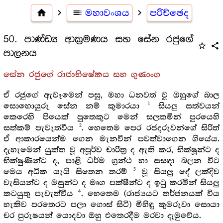
home
navigate_next
toc
මහාවංශය
navigate_next
පරිච්ඡෙද
50. පාණ්ඩ්‍ය ආක්‍රමණය සහ සේන රජුගේ
star_outline
share
පාලනය
සේන රජුගේ රාජාභිෂේකය සහ ගුණාංග
ඒ රජුගේ ඇවෑමෙන් පසු, මහා ධනවත් වූ ඔහුගේ බාල
1
සොහොයුරු සේන නම් කුමාරයා
සියලු සත්වයන්
කෙරෙහි පියෙක් පුතෙකුට මෙන් සලකමින් පුරයෙහි
2
සත්කම් පැවැත්වීය
. හෙතෙම පෙර රජදරුවන්ගේ සිරිත්
ඒ ආකාරයෙන්ම ගෙන මැනවින් පවත්වාගෙන ගියේය.
දැහැමෙන් යුක්ත වූ අපූර්ව චාරිත්‍ර ද ඇති කර, භික්ෂූන්ට ද
භික්ෂුණීන්ට ද, පාළි ධර්ම ග්‍රන්ථ හා සසඳා බලන විට
3
මෙය අධික යැයි සිතෙන තරම්
වූ සියලු දේ ලක්දිව
වැසියන්ට ද මසුන්ට ද මෘග පක්ෂීන්ට ද ඉටු කරමින් සියලු
4
කටයුතු පැවැත්වීය
. හෙතෙම (රාජ්‍යයට තර්ජනයක් විය
හැකිව පරතෙරට පලා ගොස් සිටි) මිහිඳු කුමරුවා සොයා
චර පුරුෂයන් යොදවා ඔහු එතෙරදීම මරවා දැමුවේය.