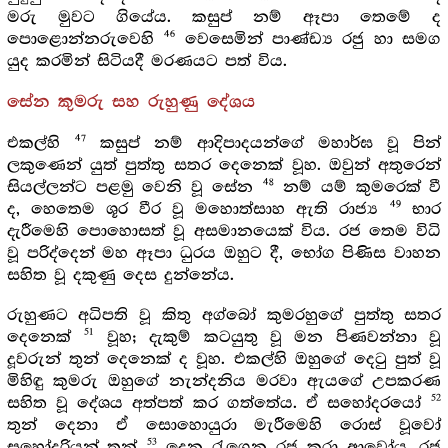
මරු මුවට ගියේය. කසුප් නම් ඈපා තෙමේ ද
46
පොළොන්නරුවෙහි
වෙසෙමින් පාණ්ඩ්‍ය රජු හා සමග
යුද කරමින් සිටියදී මරණයට පත් විය.
සේන කුමරු සහ රුහුණු දේශය
47
එකල්හි
කසුප් නම් ආදිපාදයන්ගේ මහාර්ඝ වූ පින්
ලකුණෙන් යුත් පුත්තු සතර දෙනෙක් වූහ. ඔවුන් අතුරෙන්
48
සියල්ලන්ට පළමු වෙනි වූ සේන
නම් යම් කුමරෙක් වී
49
ද, හෙතෙම ශූර වීර වූ මහොත්සාහ ඇති රාජ්‍ය
භාර
දැරීමෙහි පොහොසත් වූ අසමානයෙක් විය. රජ තෙම විධි
වූ පරිද්දෙන් මහ ඈපා ධුරය ඔහුට දී, භෝග පිණිස වාහන
සහිත වූ දකුණු දෙස දුන්නේය.
රුහුණට අධිපති වූ කිතු අග්බෝ කුමරහුගේ පුත්තු සතර
51
දෙනෙක්
වූහ; දැකුම් කටයුතු වූ මන පිණවන්නා වූ
දූවරුන් තුන් දෙනෙක් ද වූහ. එකල්හි ඔහුගේ දෙටු පුත් වූ
මිහිඳු කුමරු ඔහුගේ නැන්දනිය මරවා ඇයගේ උපකරණ
52
සහිත වූ දේශය අත්පත් කර ගත්තේය. ඒ සහෝදරයෝ
තුන් දෙනා ඒ සොහොයුරා මැරීමෙහි රොස් වූවෝ
53
සහෝදරියන් තුන්
දෙන රැගෙන රජු කරා ආවෝය. රජ