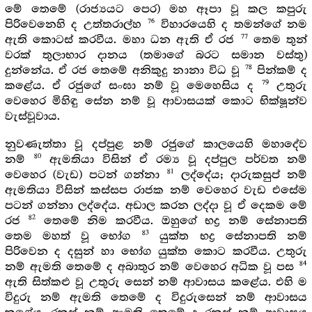
මේ තෙමේ (රාජ්‍යයට පෙර) මහ ඈපා වූ කල කපුරු
76
පිරිවෙනෙහි ද උත්තරාල්හ
විහාරයෙහි ද තමන්ගේ නම
77
ඇති කොටස් කරවීය. මහා ධන ඇති ඒ රජ
තෙම තුන්
වරක් තුලාභාර දානය (තමාගේ බරට සමාන වස්තු)
78
දුන්නේය. ඒ රජ තෙමේ අනිකුදු නානා විධ වූ
පින්කම් ද
79
කළේය. ඒ රජුගේ සංඝා නම් වූ මෙහෙසිය ද
උතුරු
වෙහෙර මිහිඳු සේන නම් වූ ආවාසයක් කොට භික්ෂූන්ව
වැස්වූවාය.
නුවණැත්තා වූ දප්පුළ නම් රජුගේ කාලයෙහි මහාදේව
80
නම්
ඇමතියා විසින් ඒ රම්‍ය වූ දප්පුල පර්වත නම්
81
වෙහෙර (වැඩ) පටන් ගන්නා
ලද්දේය; දාරුකසුප් නම්
ඇමතියා විසින් කස්සප රාජක නම් වෙහෙර වැඩ එසේම
පටන් ගන්නා ලද්දේය. අඩාල කරන ලද්දා වූ ඒ දෙකම මේ
82
රජ
තෙමේ නිම කරවීය. ඔහුගේ භද්‍ර නම් සේනාපති
83
තෙම මහත් වූ භෝග
යුක්ත භද්‍ර සේනාපති නම්
පිරිවෙන ද දසුන් හා භෝග යුක්ත කොට කරවීය. උතුරු
84
නම් ඇමති තෙමේ ද අබාතුර නම් වෙහෙර අධික වූ පස
ඇති සිත්කළු වූ උතුරු සෙන් නම් ආවාසය කළේය. එහි ම
විදුරු නම් ඇමති තෙමේ ද විදුරුසෙන් නම් ආවාසය