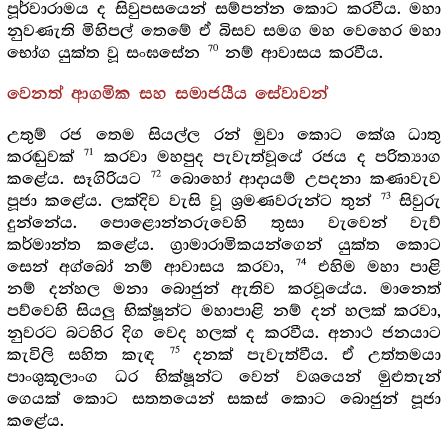
පූර්වාරාමය ද සිවුපසයෙන් සම්පන්න කොට කරවීය. මහා
නුවණැති මිහිපල් තෙමේ ඒ බිසව සමග මහ වෙහෙර මහා
70
භෝග යුක්ත වූ සංඝසේන
නම් ආවාසය කරවීය.
වෙනත් ආගමික සහ සමාජයීය සේවාවන්
උතුම් රජ තෙම සියල්ල රන් මුවා කොට කේශ ධාතු
71
කරඬුවක්
කරවා මහපුද පැවැත්වූයේ රජය ද පරිත්‍යාග
72
කළේය. සෑගිරියට
බොහෝ ආදායම් උපදනා කණාවැව
73
පූජා කළේය. ලක්දිව වැසි වූ ශ්‍රමණවරුන්ට තුන්
සිවුරු
දුන්නේය. පොළොන්නරුවෙහි තුසා වැවෙන් වැව්
කර්මාන්ත කළේය. ග්‍රාමාරාමිකයන්ගෙන් යුක්ත කොට
74
සෙන් අග්බෝ නම් ආවාසය කරවා,
එහිම මහා පාළි
නම් දන්හල මනා බොජුන් ඇතිව කරවූයේය. මානෙත්
පව්වෙහි සියලු භික්ෂූන්ට මහාපාළි නම් දන් හලක් කරවා,
නුවරට බටහිර දිග වෙද හලක් ද කරවීය. අනාථ ජනයාට
75
කැවිලි සහිත කැඳ
දනක් පැවැත්වීය. ඒ උත්තමයා
පාංශුකූලාංග ධර භික්ෂූන්ට වෙන් වශයෙන් මුළුතැන්
ගෙයක් කොට සතතයෙන් සකස් කොට බොජුන් පූජා
කළේය.