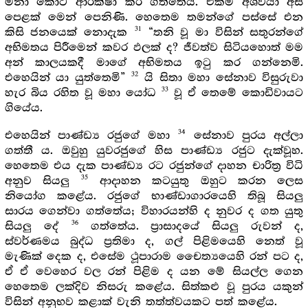
මනා කොට ආරක්ෂා කර ගත්තේය. එකම අශ්වයා අස්
පෙළක් මෙන් පෙනිණි. හෙතෙම තමන්ගේ පස්සේ එන
31
කිසි ජනයෙක් නොදැක
“තනි වූ මා විසින් සතුරන්ගේ
අභිමතය පිරීමෙන් කවර ඵලක් ද? ජීවත්ව සිටියහොත් මම
අන් කාලයකදී මාගේ අභිමතය ඉටු කර ගන්නෙමි.
32
එහෙයින් යා යුත්තෙමි”
යි සිතා මහා සේනාව විසුරුවා
33
හැර බිය රහිත වූ මහා යෝධ
වූ ඒ තෙමේ කොඩිවායට
ගියේය.
34
එහෙයින් පාණ්ඩ්‍ය රජුගේ මහා
සේනාව පුරය අල්ලා
ගත්තී ය. ඔවුහු යුවරජුගේ හිස පාණ්ඩ්‍ය රජුට දැක්වූහ.
හෙතෙම එය දැක පාණ්ඩ්‍ය රට රජුන්ගේ දාහන චාරිත්‍ර විධි
35
අනුව සියලු
ආදාහන කටයුතු ඔහුට කරන ලෙස
නියෝග කළේය. රජුගේ භාණ්ඩාගාරයෙහි තිබූ සියලු
සාරය ගෙන්වා ගත්තේය; විහාරයන්හි ද නුවර ද ගත යුතු
36
සියලු දේ
ගත්තේය. ප්‍රාසාදයේ සියලු රුවන් ද,
ස්වර්ණමය බුද්ධ ප්‍රතිමා ද, ගල් පිළිමයෙහි නෙත් වූ
මැණික් දෙක ද, එසේම ථූපාරාම චෛත්‍යයෙහි රන් පට ද,
ඒ ඒ වෙහෙර වල රන් පිළිම ද යන මේ සියල්ල ගෙන
හෙතෙම ලක්දිව නිසරු කළේය. සිත්කළු වූ පුරය යකුන්
විසින් අනුභව කළාක් වැනි තත්ත්වයකට පත් කළේය.