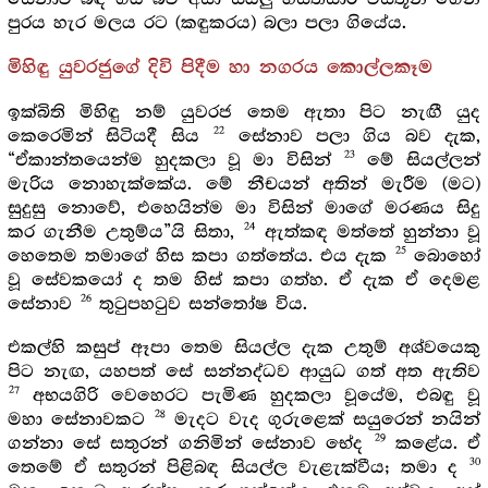
පුරය හැර මලය රට (කඳුකරය) බලා පලා ගියේය.
මිහිඳු යුවරජුගේ දිවි පිදීම හා නගරය කොල්ලකෑම
ඉක්බිති මිහිඳු නම් යුවරජ තෙම ඇතා පිට නැඟී යුද
22
කෙරෙමින් සිටියදී සිය
සේනාව පලා ගිය බව දැක,
23
“ඒකාන්තයෙන්ම හුදකලා වූ මා විසින්
මේ සියල්ලන්
මැරිය නොහැක්කේය. මේ නීචයන් අතින් මැරීම (මට)
සුදුසු නොවේ, එහෙයින්ම මා විසින් මාගේ මරණය සිදු
24
කර ගැනීම උතුම්ය”යි සිතා,
ඇත්කඳ මත්තේ හුන්නා වූ
25
හෙතෙම තමාගේ හිස කපා ගත්තේය. එය දැක
බොහෝ
වූ සේවකයෝ ද තම හිස් කපා ගත්හ. ඒ දැක ඒ දෙමළ
26
සේනාව
තුටුපහටුව සන්තෝෂ විය.
එකල්හි කසුප් ඈපා තෙම සියල්ල දැක උතුම් අශ්වයෙකු
පිට නැඟ, යහපත් සේ සන්නද්ධව ආයුධ ගත් අත ඇතිව
27
අභයගිරි වෙහෙරට පැමිණ හුදකලා වූයේම, එබඳු වූ
28
මහා සේනාවකට
මැදට වැද ගුරුළෙක් සයුරෙන් නයින්
29
ගන්නා සේ සතුරන් ගනිමින් සේනාව භේද
කළේය. ඒ
30
තෙමේ ඒ සතුරන් පිළිබඳ සියල්ල වැළැක්වීය; තමා ද