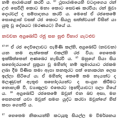
82
නම් ආරාමයක් කරවී ය.
ථූපාරාමයෙහි වටදාගෙය රන්
උළු සෙවිලි කොට මනා කොට සෙවණ කරවීය; රන් මුවා
දොරවල් ද සම්පාදනය කරවී ය. මෙසේ ඒ රජතෙමේ
සොළොස් වසක් රජ කොට සියලු සත්ත්වයන් විසින් යා
යුතු වූ දේශයට (මරණයට) ගියේ ය.
නවවන අග්‍රබෝධි රජු සහ සුළු විහාර ගැටළුව
83-84
ඒ රජ දෙව්ලොවට පැමිණි කල්හි, අග්‍රබෝධි (නවවන)
යන නම ඇත්තෙක් එකල්හි රජ විය; හෙතෙම
85
ඉක්බිත්තෙන් අණබෙර හැසිරවී ය.
ඔහුගේ පියා සිය
සහෝදරයාගේ පුත්‍රයා වූ මහින්ද නම් කුමාරයාට රජකම
ලබා දීම පිණිස තමා ඈපා තනතුරට පත් නොකරන ලෙස
ඉල්ලා සිටියේ ය; ඒ මහින්ද තෙමේ තම නෑයන්ට ද
මලණුවන් ඇතුළු සහෝදරයන්ට ද සංග්‍රහ කිරීමට
නොහැකි වී, ව්‍යාකූලව එතෙරට (ඉන්දියාවට) පලා ගියේ
86
ය.
අග්‍රබෝධි රජතෙමේ ඔවුන් එන බව අසා, මහ
සෙනඟක් යවා ඔවුන් සමඟ යුද්ධ කරවා ඔවුන්ගේ හිස්
කපා ගෙන්වී ය.
87
හෙතෙම නිකායන්හි කටයුතු සියල්ල ම විමර්ශනය