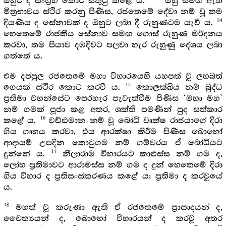
ඔහුට ද සංග්‍රහ කොට සතුටු කළේ ය.
ඔහු සමඟ ඇති
මිත්‍රභාවය ස්ථිර කරනු පිණිස, රජතෙමේ දේවා නම් වූ තම
14
දියණිය ද සේනාවක් ද ඔහුට ලබා දී රුහුණටම යැවී ය.
හෙතෙමේ රාජකීය සේනාව සමඟ ගොස් රුහුණ මර්දනය
කරවා, තම පියාව දඹදිවට පලවා හැර රුහුණු දේශය ලබා
ගත්තේ ය.
එම දප්පුල රජතෙමේ මහා විහාරයෙහි යහපත් වූ ලහබත්
15
ගෙයක් ස්ථිර කොට කරවී ය.
කොලක්ඛිය නම් බුද්ධ
ප්‍රතිමා වහන්සේට පෙරහැර පැවැත්වීම පිණිස ‘මහා මහ’
නම් ගමක් පූජා කළ අතර, ශක්ති පමණින් පුද සත්කාර
16
කළේ ය.
වඩ්ඪමාන නම් වූ බෝධි වෘක්ෂ රාජයාගේ දිරා
ගිය ගෘහය කරවා, එය ආරක්ෂා කිරීම පිණිස බොහෝ
ආදායම් උපදින කොටුගම නම් ගම්වරය ඒ බෝධියට
17
දුන්නේ ය.
නීලාරාම විහාරයට කාළුස්ස නම් ගම ද,
ලෝහ ප්‍රතිමාවට ආරාමස්ස නම් ගම ද දුන් හෙතෙමේ දිරා
ගිය විහාර ද ප්‍රතිසංස්කරණය කළේ ය; ප්‍රතිමා ද කරවූයේ
ය.
18
මහත් වූ කරුණා ඇති ඒ රජතෙමේ ප්‍රාසාදයන් ද,
චෛත්‍යයන් ද, බොහෝ විහාරයන් ද කරවූ අතර