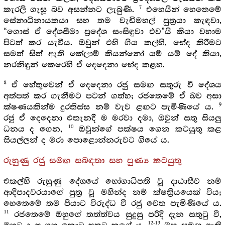
7
කැරලි ගැසූ බව අසන්නට ලැබුණි.
එහෙයින් හෙතෙමේ
සේනාධිනායකයා සහ තම වැඩිමහල් පුත්‍රයා කැඳවා,
“ගොස් ඒ දේශසීමා ප්‍රදේශ සංසිඳුවා එව”යි කියා වහාම
පිටත් කර යැවීය. ඔවුන් එහි ගිය කල්හි, භේද කිරීමට
සමත් සිත් ඇති කේලාම් කියන්නෝ යම් යම් දේ කියා,
නරනිඳුන් කෙරෙහි ඒ දෙදෙනා භේද කළහ.
8
ඒ හේතුවෙන් ඒ දෙදෙනා රජු සමඟ සතුරු වී දේශය
අත්පත් කර ගැනීමට පටන් ගත්හ; රජතෙමේ ඒ බව අසා
9
ක්ෂණයකින්ම දුරතිස්ස නම් වැව ළඟට පැමිණියේ ය.
රජු ඒ දෙදෙනා එතැනදී ම මරවා දමා, ඔවුන් සතු සියලු
10
ධනය ද ගෙන,
ඔවුන්ගේ පක්ෂය ගෙන කටයුතු කළ
සියල්ලන් ද මරා පොළොන්නරුවට ගියේ ය.
රුහුණු රජු සමඟ සබඳතා සහ පුණ්‍ය කටයුතු
එකල්හි රුහුණු දේශයේ භෝගාධිපති වූ දාඨාසීව නම්
ආදිපාදවරයාගේ පුත්‍ර වූ මහින්ද නම් ක්ෂත්‍රියයෙක් විය;
හෙතෙමේ තම පියාට විරුද්ධ වී රජු වෙත පැමිණියේ ය.
11
රජතෙමේ ඔහුගේ තත්ත්වය සුදුසු පරිදි දැන සතුටු වී,
12-13