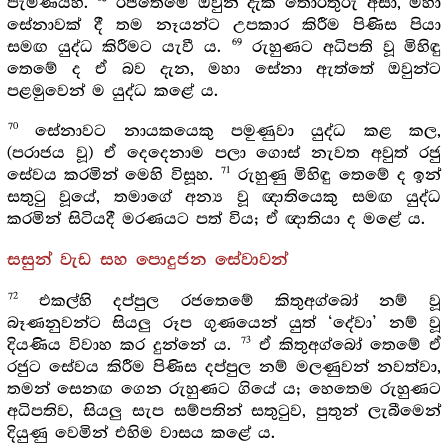
පැමිණියහ.
රජතෙමේ ඔවුන් දැක තොරතුරු අසා, මහා
සේනාවක් දී තම නෑයන්ට උපකාර කිරීම පිණිස පියා
69
සමඟ යුද්ධ කිරීමට යැවී ය.
රුහුණට අධිපති වූ මිහිඳු
තෙමේ ද ඒ බව දැන, මහා සේනා ඇත්තේ ඔවුන්ට
පළමුවෙන් ම යුද්ධ කළේ ය.
70
සේනාවට නායකයෙකු පමුණුවා යුද්ධ කළ කල,
(පරාජය වූ) ඒ දෙදෙනාම පලා ගොස් නැවත අවුත් රජු
71
සේවය කරමින් මෙහි විසූහ.
රුහුණු මිහිඳු තෙමේ ද ඉන්
සතුටු වූයේ, තමාගේ අන්‍ය වූ ඥාතියෙකු සමඟ යුද්ධ
කරමින් සිටියදී මරණයට පත් විය; ඒ ඥාතියා ද මළේ ය.
සසුන් වැඩ සහ පොදුජන සේවාවන්
72
එකල්හි දප්පුල රජතෙමේ කිතුඅග්බෝ නම් වූ
බෑණනුවන්ට සියලු රූප ගුණයෙන් යුත් ‘දේවා’ නම් වූ
73
දියණිය විවාහ කර දුන්නේ ය.
ඒ කිතුඅග්බෝ තෙමේ ඒ
රජුට සේවය කිරීම පිණිස දප්පුල නම් මලණුවන් නවත්වා,
තමන් සෙනඟ ගෙන රුහුණට ගියේ ය; හෙතෙම රුහුණට
අධිපතිව, සියලු සැප සම්පතින් සතුටුව, පුතුන් ලැබීමෙන්
දියුණු වෙමින් එහිම වාසය කළේ ය.