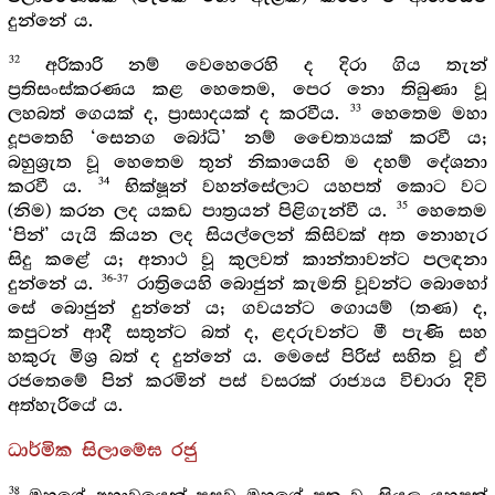
දුන්නේ ය.
32
අරිකාරි නම් වෙහෙරෙහි ද දිරා ගිය තැන්
ප්‍රතිසංස්කරණය කළ හෙතෙම, පෙර නො තිබුණා වූ
33
ලහබත් ගෙයක් ද, ප්‍රාසාදයක් ද කරවීය.
හෙතෙම මහා
දූපතෙහි ‘සෙනග බෝධි’ නම් චෛත්‍යයක් කරවී ය;
බහුශ්‍රැත වූ හෙතෙම තුන් නිකායෙහි ම දහම් දේශනා
34
කරවී ය.
භික්ෂූන් වහන්සේලාට යහපත් කොට වට
35
(නිම) කරන ලද යකඩ පාත්‍රයන් පිළිගැන්වී ය.
හෙතෙම
‘පින්’ යැයි කියන ලද සියල්ලෙන් කිසිවක් අත නොහැර
සිදු කළේ ය; අනාථ වූ කුලවත් කාන්තාවන්ට පලඳනා
36-37
දුන්නේ ය.
රාත්‍රියෙහි බොජුන් කැමති වූවන්ට බොහෝ
සේ බොජුන් දුන්නේ ය; ගවයන්ට ගොයම් (තණ) ද,
කපුටන් ආදී සතුන්ට බත් ද, ළදරුවන්ට මී පැණි සහ
හකුරු මිශ්‍ර බත් ද දුන්නේ ය. මෙසේ පිරිස් සහිත වූ ඒ
රජතෙමේ පින් කරමින් පස් වසරක් රාජ්‍යය විචාරා දිවි
අත්හැරියේ ය.
ධාර්මික සිලාමේඝ රජු
38