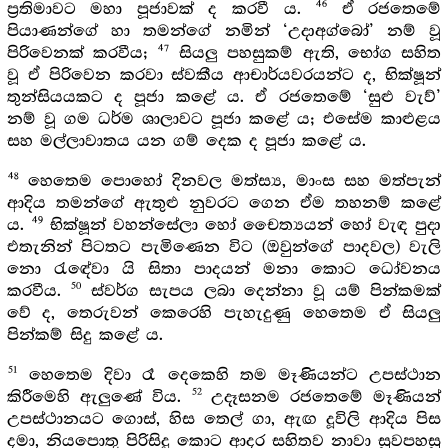
46
ප්‍රතිමාවට මහා පූජාවක් ද කරවී ය.
ඒ රජතෙමේ
පියාණන්ගේ හා තමන්ගේ නමින් ‘උදාඅග්බෝ’ නම් වූ
47
පිරිවෙනක් කරවීය;
සියලු පහසුකම් ඇති, භෝග සහිත
වූ ඒ පිරිවෙන කරවා ස්වකීය ආචාර්යවරයන්ට ද, භික්ෂූන්
තුන්සියයකට ද පූජා කළේ ය. ඒ රජතෙමේ ‘සුළු වැව්’
නම් වූ ගම ධර්ම ශාලාවට පූජා කළේ ය; එසේම කාළුළය
සහ මල්ලාවාතය යන ගම් දෙක ද පූජා කළේ ය.
48
හෙතෙම පොහෝ දිනවල මත්ස්‍ය, මාංස සහ මත්පැන්
ආදිය තමන්ගේ ඇතුළු නුවරට ගෙන ඒම තහනම් කළේ
49
ය.
භික්ෂූන් වහන්සේලා හෝ චෛත්‍යයන් හෝ වැඳ පුදා
එතැනින් පිටතට පැමිණෙන විට (ඔවුන්ගේ පාදවල) වැලි
නො රැඳේවා යි සිතා පාදයන් මනා කොට ධෝවනය
50
කරවීය.
ස්වර්ග සැපය ලබා දෙන්නා වූ යම් පින්කමක්
වේ ද, තෙරුවන් කෙරෙහි පැහැදුණු හෙතෙම ඒ සියලු
පින්කම් සිදු කළේ ය.
51
හෙතෙම දිවා රෑ දෙකෙහි තම මෑණියන්ට උපස්ථාන
52
කිරීමෙහි ඇලුණේ විය.
උදෑසනම රජතෙමේ මෑණියන්
උපස්ථානයට ගොස්, හිස තෙල් ගා, ඇඟ දූවිලි ආදිය පිස
දමා, නියපොතු පිරිසිදු කොට ආදර සහිතව නාවා සුවපහසු