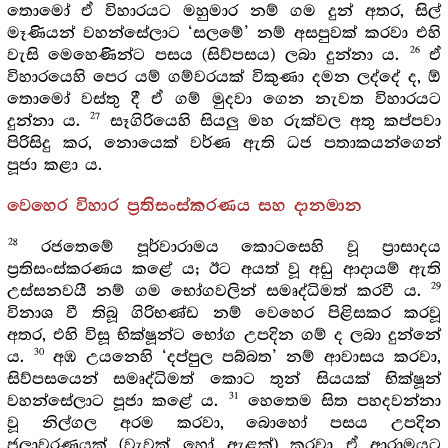
තොමෝ ඒ විහාරයට මහුමාර නම් ගම දුන් අතර, සිල්
මෑණියන් වහන්සේලාට ‘සලමේ’ නම් අසපුවක් කරවා එහි
26
වැසි මෙහෙණින්ට පසය (සිව්පසය) ලබා දුන්නා ය.
ඒ
විහාරයෙහි පෙර යම් ගම්වරයක් විකුණා දමන ලද්දේ ද, ඕ
තොමෝ වස්තු දී ඒ ගම් මුදවා ගෙන නැවත විහාරයට
27
දුන්නා ය.
සෑගිරියෙහි සියලු මහ රුක්වල අතු කප්පවා
පිරිසිදු කර, නොයෙක් වර්ණ ඇති ධජ පතාකයන්ගෙන්
පූජා කළා ය.
වෙහෙර විහාර ප්‍රතිසංස්කරණය සහ දානමාන
28
රජතෙමේ පූර්වාරාමය කොටසෙහි වූ ප්‍රාසාදය
ප්‍රතිසංස්කරණය කළේ ය; ඊට අයත් වූ අඩු ආදායම් ඇති
29
උස්සනවයී නම් ගම භෝගවලින් සමෘද්ධිමත් කරවී ය.
විනාශ වී තිබූ ගිරිභණ්ඩ නම් වෙහෙර පිළිසකර කරවූ
අතර, එහි විසූ භික්ෂූන්ට භෝග උපදින ගම් ද ලබා දුන්නේ
30
ය.
අඹ උයනෙහි ‘දප්පුල පබ්බත’ නම් ආවාසය කරවා,
සිව්පසයෙන් සමෘද්ධිමත් කොට තුන් සියයක් භික්ෂූන්
31
වහන්සේලාට පූජා කළේ ය.
හෙතෙම සිත පහදවන්නා
වූ නිල්ගල අරම කරවා, බොහෝ පසය උපදින
ජලාවරණයක් (වැවක් හෝ ඇළක්) කරවා ඒ ආරාමයට