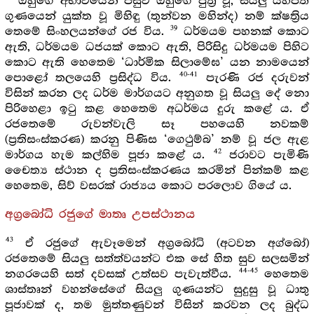
ඔහුගේ අභාවයෙන් පසුව ඔහුගේ පුත්‍ර වූ, සියලු යහපත්
ගුණයෙන් යුක්ත වූ මිහිඳු (තුන්වන මහින්ද) නම් ක්ෂත්‍රිය
39
තෙමේ සිංහලයන්ගේ රජ විය.
ධර්මයම පහනක් කොට
ඇති, ධර්මයම ධජයක් කොට ඇති, පිරිසිදු ධර්මයම පිහිට
කොට ඇති හෙතෙම ‘ධාර්මික සිලාමේඝ’ යන නාමයෙන්
40-41
පොළෝ තලයෙහි ප්‍රසිද්ධ විය.
පැරණි රජ දරුවන්
විසින් කරන ලද ධර්ම මාර්ගයට අනුගත වූ සියලු දේ නො
පිරිහෙළා ඉටු කළ හෙතෙම අධර්මය දුරු කළේ ය. ඒ
රජතෙමේ රුවන්වැලි සෑ පහයෙහි නවකම්
(ප්‍රතිසංස්කරණ) කරනු පිණිස ‘ගෙථුම්බ’ නම් වූ ජල ඇළ
42
මාර්ගය හැම කල්හිම පූජා කළේ ය.
ජරාවට පැමිණි
චෛත්‍ය ස්ථාන ද ප්‍රතිසංස්කරණය කරමින් පින්කම් කළ
හෙතෙම, සිව් වසරක් රාජ්‍යය කොට පරලොව ගියේ ය.
අග්‍රබෝධි රජුගේ මාතෘ උපස්ථානය
43
ඒ රජුගේ ඇවෑමෙන් අග්‍රබෝධි (අටවන අග්බෝ)
රජතෙමේ සියලු සත්ත්වයන්ට එක සේ හිත සුව සලසමින්
44-45
නගරයෙහි සත් දවසක් උත්සව පැවැත්වීය.
හෙතෙම
ශාස්තෘන් වහන්සේගේ සියලු ගුණයන්ට සුදුසු වූ ධාතු
පූජාවක් ද, තම මුත්තණුවන් විසින් කරවන ලද බුද්ධ