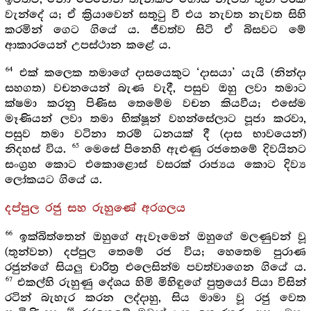
වැන්දේ ය; ඒ ක්‍රියාවෙන් සතුටු වී එය නැවත නැවත සිහි
කරමින් ගෙට ගියේ ය. ජීවත්ව සිටි ඒ බිසවට මේ
ආකාරයෙන් උපස්ථාන කළේ ය.
64
එක් කලෙක තමාගේ දාසයෙකුට ‘දාසයා’ යැයි (නින්දා
සහගත) වචනයෙන් බැණ වැදී, පසුව ඔහු ලවා තමාට
ක්ෂමා කරනු පිණිස තෙමේම වචන කියවීය; එසේම
මෑණියන් ලවා තමා භික්ෂූන් වහන්සේලාට පූජා කරවා,
පසුව තමා වටිනා තරම් ධනයක් දී (දාස භාවයෙන්)
65
නිදහස් විය.
මෙසේ පිනෙහි ඇළුණු රජතෙමේ දිවයිනට
සංග්‍රහ කොට එකොළොස් වසරක් රාජ්‍යය කොට දිව්‍ය
ලෝකයට ගියේ ය.
දප්පුල රජු සහ රුහුණේ අරගලය
66
ඉක්බිත්තෙන් ඔහුගේ ඇවෑමෙන් ඔහුගේ මලණුවන් වූ
(තුන්වන) දප්පුල තෙමේ රජ විය; හෙතෙම පුරාණ
රජුන්ගේ සියලු චාරිත්‍ර එලෙසින්ම පවත්වාගෙන ගියේ ය.
67
එකල්හි රුහුණු දේශය හිමි මිහිඳුගේ පුත්‍රයෝ පියා විසින්
රටින් බැහැර කරන ලද්දාහු, සිය මාමා වූ රජු වෙත
68