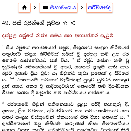
home
navigate_next
toc
මහාවංශය
navigate_next
පරිච්ඡෙද
49. පස් රජුන්ගේ පුවත
star_outline
share
දප්පුල රජුගේ රාජ්‍ය සමය සහ අභ්‍යන්තර ගැටුම්
1
පිය රජුගේ අභාවයෙන් පසුව, මිතුරන්ට සංග්‍රහ කිරීමටත්
සතුරන්ට නිග්‍රහ කිරීමටත් සමත් වූ දප්පුල නම් උප රජ
2
තෙමේ රාජ්‍යත්වයට පත් විය.
ඒ රජුට සේනා නම් වූ
නුවණැති මෙහෙසියක් වූ අතර, යහපත් දැකුම් ඇති ඇය
රජුට ඉතාම ප්‍රිය වූවා ය; ඔවුන්ට කුඩා පුතෙක් ද සිටියේ
3-4
ය.
රජතෙමේ තමාගේ වැඩිමහල් පුතුට යුවරජ තනතුර
දුන් අතර, අන්‍ය වූ ආදිපාදවරුන් කෙරෙහි තම දියණියන්
විවාහ කරවා දී ඔවුන්ව තම පාර්ශ්වයට ගත්තේ ය.
5
රජතෙමේ ඔවුන් එකිනෙකාට සුදුසු පරිදි තනතුරු දී,
දානය, ප්‍රිය වචනය, අර්ථචර්යාව සහ සමානාත්මතාව යන
6
සතර සංග්‍රහ වස්තුවෙන් ජනයාගේ සිත් දිනා ගත්තේ ය.
ඉක්බිත්තෙන් ඔහු කිසියම් කරුණක් නිසා මින්නේරියට
ගොස් වසන කල්හි, දේශසීමාවේ ප්‍රදේශවල වැසියන් කිපී