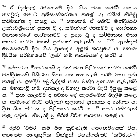
74
ඒ (දප්පුල) රජතෙමේ දිරා ගිය මහා බෝධි ගෘහය
තහවුරු කොට ප්‍රතිසංස්කරණය කළේ ය; රනින් නිමවූ
75
කර්මාන්ත ද කළේ ය.
හෙතෙම ඒ බෝධි මන්දිරයට
උත්සවශ්‍රීයෙන් යුක්ත වූ ද, තමන්ගේ රජකමට ද ශාස්තෘන්
වහන්සේගේ පාරමිතාවට ද සුදුසු වූ ද කර්මාන්ත මනා
76-77
කොට කරවා මහත් පූජාවක් පැවැත්වී ය.
ඇත්කුස්
වෙහෙරෙහි දිරා ගිය ප්‍රාසාදය අලුත් කරවූයේ ය; වහාම
දිවයින පර්වතයෙහි ‘ලාව’ නම් ආරාමයක් ද කරවී ය.
78
ජේතවන විහාරයෙහි ද රන් මුවා පිළිමයක් කරවා බෝධි
මන්දිරයෙහි පිහිටුවා සිතා ගත නොහැකි තරම් මහා පූජා
කළේ ය. ලක්දිව අවුරුද්දක් පාසා වස්ත්‍ර දානයක් පැවැත්වී
ය; මහාපාළි නම් දන්සල ද විශාල කරවා වැඩි දියුණු කළේ
79
ය.
දාන ශාලාවට ද අවශ්‍ය දේ සැපයීමෙන් බැලීම් කළේ
ය; (තමාගේ බරට සරිලන) තුලාහාර දානයක් ද දුන්නේ ය;
80
දිරා ගිය ස්ථාන ද පිළිසකර කරවී ය.
පෙර රජවරුන්
කළ, රජුන්ට නිවැරදි වූ සිරිත් විරිත් ආරක්ෂා කළේ ය.
81
රජුට ‘වජිර’ නම් මහ නුවණැති සෙනෙවියෙක් විය;
හෙතෙම පාංශුකූලික භික්ෂූන් වහන්සේලාට ‘කච්ඡාවල’