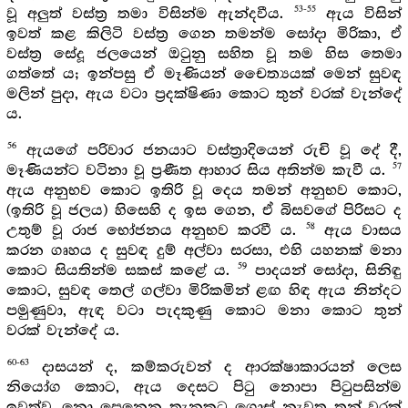
53-55
වූ අලුත් වස්ත්‍ර තමා විසින්ම ඇන්දවීය.
ඇය විසින්
ඉවත් කළ කිලිටි වස්ත්‍ර ගෙන තමන්ම සෝදා මිරිකා, ඒ
වස්ත්‍ර සේදූ ජලයෙන් ඔටුනු සහිත වූ තම හිස තෙමා
ගත්තේ ය; ඉන්පසු ඒ මෑණියන් චෛත්‍යයක් මෙන් සුවඳ
මලින් පුදා, ඇය වටා ප්‍රදක්ෂිණා කොට තුන් වරක් වැන්දේ
ය.
56
ඇයගේ පරිවාර ජනයාට වස්ත්‍රාදියෙන් රුචි වූ දේ දී,
57
මෑණියන්ට වටිනා වූ ප්‍රණීත ආහාර සිය අතින්ම කැවී ය.
ඇය අනුභව කොට ඉතිරි වූ දෙය තමන් අනුභව කොට,
(ඉතිරි වූ ජලය) හිසෙහි ද ඉස ගෙන, ඒ බිසවගේ පිරිසට ද
58
උතුම් වූ රාජ භෝජනය අනුභව කරවී ය.
ඇය වාසය
කරන ගෘහය ද සුවඳ දුම් අල්වා සරසා, එහි යහනක් මනා
59
කොට සියතින්ම සකස් කළේ ය.
පාදයන් සෝදා, සිනිඳු
කොට, සුවඳ තෙල් ගල්වා මිරිකමින් ළඟ හිඳ ඇය නින්දට
පමුණුවා, ඇඳ වටා පැදකුණු කොට මනා කොට තුන්
වරක් වැන්දේ ය.
60-63
දාසයන් ද, කම්කරුවන් ද ආරක්ෂාකාරයන් ලෙස
නියෝග කොට, ඇය දෙසට පිටු නොපා පිටුපසින්ම
ඉවත්ව, නො පෙනෙන තැනකට ගොස් නැවත තුන් වරක්