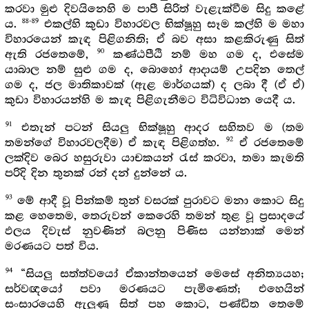
කරවා මුළු දිවයිනෙහි ම පාපී සිරිත් වැළැක්වීම සිදු කළේ
88-89
ය.
එකල්හි කුඩා විහාරවල භික්ෂූහු සෑම කල්හි ම මහා
විහාරයෙන් කැඳ පිළිගනිති; ඒ බව අසා කළකිරුණු සිත්
90
ඇති රජතෙමේ,
කණ්ඨපීඨි නම් මහ ගම ද, එසේම
යාබාල නම් සුළු ගම ද, බොහෝ ආදායම් උපදින තෙල්
ගම ද, ජල මාතිකාවක් (ඇළ මාර්ගයක්) ද ලබා දී (ඒ ඒ)
කුඩා විහාරයන්හි ම කැඳ පිළිගැනීමට විධිවිධාන යෙදී ය.
91
එතැන් පටන් සියලු භික්ෂූහු ආදර සහිතව ම (තම
92
තමන්ගේ විහාරවලදීම) ඒ කැඳ පිළිගත්හ.
ඒ රජතෙමේ
ලක්දිව බෙර හසුරුවා යාචකයන් රැස් කරවා, තමා කැමති
පරිදි දින තුනක් රන් දන් දුන්නේ ය.
93
මේ ආදී වූ පින්කම් තුන් වසරක් පුරාවට මනා කොට සිදු
කළ හෙතෙම, තෙරුවන් කෙරෙහි තමන් තුළ වූ ප්‍රසාදයේ
ඵලය දිවැස් නුවණින් බලනු පිණිස යන්නාක් මෙන්
මරණයට පත් විය.
94
“සියලු සත්ත්වයෝ ඒකාන්තයෙන් මෙසේ අනිත්‍යයහ;
සර්වඥයෝ පවා මරණයට පැමිණෙත්; එහෙයින්
සංසාරයෙහි ඇලුණු සිත් පහ කොට, පණ්ඩිත තෙමේ