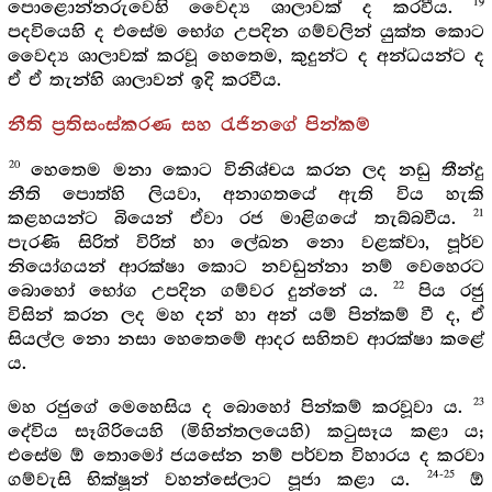
19
පොළොන්නරුවෙහි වෛද්‍ය ශාලාවක් ද කරවීය.
පදවියෙහි ද එසේම භෝග උපදින ගම්වලින් යුක්ත කොට
වෛද්‍ය ශාලාවක් කරවූ හෙතෙම, කුදුන්ට ද අන්ධයන්ට ද
ඒ ඒ තැන්හි ශාලාවන් ඉදි කරවීය.
නීති ප්‍රතිසංස්කරණ සහ රැජිනගේ පින්කම්
20
හෙතෙම මනා කොට විනිශ්චය කරන ලද නඩු තීන්දු
නීති පොත්හි ලියවා, අනාගතයේ ඇති විය හැකි
21
කළහයන්ට බියෙන් ඒවා රජ මාළිගයේ තැබ්බවීය.
පැරණි සිරිත් විරිත් හා ලේඛන නො වළක්වා, පූර්ව
නියෝගයන් ආරක්ෂා කොට නවඩුන්නා නම් වෙහෙරට
22
බොහෝ භෝග උපදින ගම්වර දුන්නේ ය.
පිය රජු
විසින් කරන ලද මහ දන් හා අන් යම් පින්කම් වී ද, ඒ
සියල්ල නො නසා හෙතෙමේ ආදර සහිතව ආරක්ෂා කළේ
ය.
23
මහ රජුගේ මෙහෙසිය ද බොහෝ පින්කම් කරවූවා ය.
දේවිය සෑගිරියෙහි (මිහින්තලයෙහි) කටුසෑය කළා ය;
එසේම ඕ තොමෝ ජයසේන නම් පර්වත විහාරය ද කරවා
24-25
ගම්වැසි භික්ෂූන් වහන්සේලාට පූජා කළා ය.
ඕ