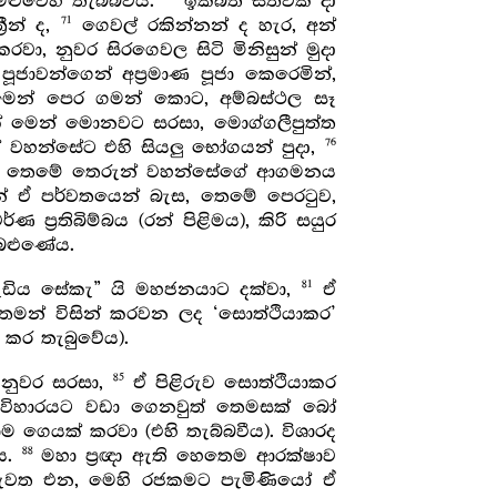
ළුවෙහි තැබ්බවීය.
ඉක්බිති සත්වක් දා
71
ීන් ද,
ගෙවල් රකින්නන් ද හැර, අන්
 කරවා, නුවර සිරගෙවල සිටි මිනිසුන් මුදා
 පූජාවන්ගෙන් අප්‍රමාණ පූජා කෙරෙමින්,
න්ට මෙන් පෙර ගමන් කොට, අම්බස්ථල සෑ
ක් මෙන් මොනවට සරසා, මොග්ගලීපුත්ත
76
් වහන්සේට එහි සියලු භෝගයන් පුදා,
මහජන තෙමේ තෙරුන් වහන්සේගේ ආගමනය
 ඒ පර්වතයෙන් බැස, තෙමේ පෙරටුව,
ප්‍රතිබිම්බය (රන් පිළිමය), කිරි සයුර
ැබළුණේය.
81
ඩිය සේකැ” යි මහජනයාට දක්වා,
ඒ
මන් විසින් කරවන ලද ‘සොත්ථියාකර’
් කර තැබුවේය).
85
 නුවර සරසා,
ඒ පිළිරුව සොත්ථියාකර
විහාරයට වඩා ගෙනවුත් තෙමසක් බෝ
ම ගෙයක් කරවා (එහි තැබ්බවීය). විශාරද
88
ීය.
මහා ප්‍රඥා ඇති හෙතෙම ආරක්ෂාව
ැවත එන, මෙහි රජකමට පැමිණියෝ ඒ