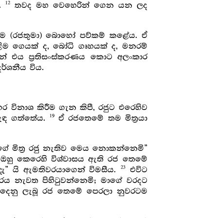
12
ය.
තවද මහ වෙහෙරින් ගෙන යන ලද
ම (රජතුමා) බොහෝ පව්කම් කළේය. ඒ
ළිම ගෙයක් ද, බෝධි ගෘහයක් ද, මනරම්
ෙයින් එය ප්‍රතිසංස්කරණය කොට අලංකාර
ර්ශනීය විය.
විනාශ කිරීම ගැන කිපී, රජුට එරෙහිව
19
බැඳ ගත්තේය.
ඒ රජතෙමේ තම මිත්‍රයා
ේ මිත්‍ර රජු නැතිව මෙය නොකන්නෙමි”
ඔහු කෙරෙහි විශ්වාසය ඇති රජ තෙමේ
23
ැ” යි ඇමතිවරයාගෙන් විමසීය.
එවිට
රය නැවත පිහිටුවන්නෙමි; මාගේ වරදට
 දෙනු ලැබූ රජ තෙමේ පෙරලා නුවරටම