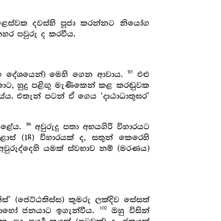
ෙළෙස්වක දවස්හි පූජා කරන්නට නියෝග
හර පවුරු ද කරවීය.
93
ිංග දේශයෙන්) මෙහි ගෙන ආවාය.
එළු
ොට, හුදු පළිඟු මැණිකෙන් කළ කරඬුවක
යේය. එතැන් පටන් ඒ ගෙය ‘දාඨාධාතුඝර’
96
 කළේය.
අවුරුදු පතා අභයගිරි විහාරයට
 (18) විහාරයක් ද, සතුන් කෙරෙහි
වුරුද්දෙහි යමක් ස්වභාව නම් (මරණය)
්’ (ජෙට්ඨතිස්ස) කුමරු ලක්දිව සේසත්
102
බොහෝ ජනයාට ඉගැන්වීය.
ඔහු විසින්