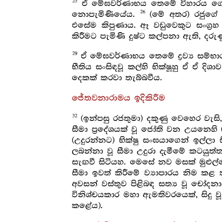
25
ඒ මේඝවර්ණාභය තෙමේ විහාරය ගොඩනැග
26
නොපැමිණියේය.
(මේ අතර) රජුගේ ලේ
එසේම කිපුණාය. ඈ වඩුවෙකුට සංග්‍රහ 
කිරීමට පැමිණි දුෂ්ට කල්පනා ඇති, දරු
29
ඒ මේඝවර්ණාභය තෙමේ ද්‍රව්‍ය සම්භ
භීතිය සංසිඳවූ කල්හි භික්ෂූහු ඒ ඒ දිශ
දෙකක් කරවා තැබ්බවීය.
ජේතවනාරාමය ඉදිකිරීම
32
(ඉන්පසු රජතුමා) දකුණු වෙහෙර වැසි, ක
සීමා ප්‍රදේශයක් වූ ජෝති වන උයනෙහි
(උදුරන්නට) භික්ෂු සංඝයාගෙන් ඉල්ලා 
ලබන්නා වූ සීමා උදුරා දැමීමේ කටයුත
සැඟවී සිටියහ. මෙසේ නව මසක් මුළුල්
සීමා ඉවත් කිරීමේ ව්‍යාපාරය නිම කළ 
අවසන් වස්තුව පිළිබඳ සත්‍ය වූ චෝදන
විනිශ්චයකාර මහා ඇමතිවරයෙක්, සිදු ව
කළේය).