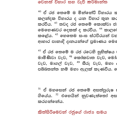
වෙනත් විහාර සහ වැව් කර්මාන්ත
40
ඒ රජ තෙමේ ම මින්නේරි විහාරය ක
කලන්දක විහාරය ද යන විහාර තුන කර
43
කරවීය.
තවද රජ තෙමේ කොක්වා ජනපදය
44
මෙහෙණවර දෙකක් ද කරවීය.
කාලවේළ
45
කළේය.
හෙතෙම සංඝ ස්ථවිරයන් වහ
ආහාර පානාදි දානයන්ගේ ප්‍රමාණය 
47
ඒ රජ තෙමේ ම රජ රටෙහි සුභික්ෂය (ස
48
මාමිණිවා වැව,
කෝකවාත වැව, මෝර වැ
49
වැව, මාගල් වැව,
සීරු වැව, මහා
පබ්බතන්ත නම් මහා ඇලක් කැණවීය. ම
51
ඒ මහසෙන් රජ තෙමේ අසත්පුරුෂ සමා
52
ගියේය.
එහෙයින් නුවණැත්තෝ අසත්ප
කරගන්නේය.
කිත්සිරිමෙවන් රජුගේ රාජ්‍ය සමය