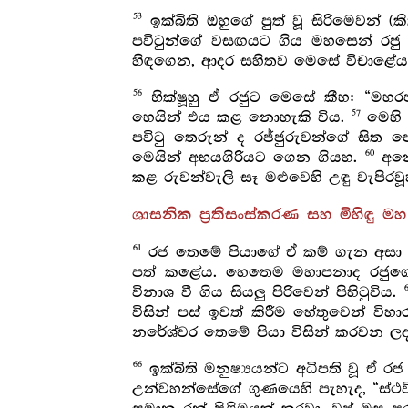
53
ඉක්බිති ඔහුගේ පුත් වූ සිරිමෙවන් 
පවිටුන්ගේ වසඟයට ගිය මහසෙන් රජු 
හිඳගෙන, ආදර සහිතව මෙසේ විචාළේ
56
භික්ෂූහු ඒ රජුට මෙසේ කීහ: “මහරජ
57
හෙයින් එය කළ නොහැකි විය.
මෙහි 
පවිටු තෙරුන් ද රජ්ජුරුවන්ගේ සිත
60
මෙයින් අභයගිරියට ගෙන ගියහ.
අනේ
කළ රුවන්වැලි සෑ මළුවෙහි උඳු වැපිරවූ
ශාසනික ප්‍රතිසංස්කරණ සහ මිහිඳු ම
61
රජ තෙමේ පියාගේ ඒ කම් ගැන අසා
පත් කළේය. හෙතෙම මහාපනාද රජුගේ උත
විනාශ වී ගිය සියලු පිරිවෙන් පිහිටුවිය.
විසින් පස් ඉවත් කිරීම හේතුවෙන් විහා
නරේශ්වර තෙමේ පියා විසින් කරවන ලද
66
ඉක්බිති මනුෂ්‍යයන්ට අධිපති වූ ඒ රජ
උන්වහන්සේගේ ගුණයෙහි පැහැද, “ස්ථවි