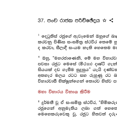
37. පංච රාජක පරිච්ඡේදය
star_outline
share
1
දෙටුතිස් රජුගේ ඇවෑමෙන් ඔහුගේ බාල
කරවනු පිණිස සංඝමිත්‍ර ස්ථවිර තෙමේ 
ද කරවා, සීලාදී සංයම නැති හෙතෙම මහ
4
ඔහු, “මහරජාණෙනි, මේ මහ විහාරවාස
පවසා රජුට මෙසේ (මිථ්‍යා) දෘෂ්ටි ගැන
සියයක් දඩ ගැසීම සුදුසුය” යැයි දණ්
අතහැර මලය රටට සහ රුහුණු රට බල
විහාරවාසී භික්ෂූන්ගෙන් තොරව හිස්ව 
මහා විහාරය විනාශ කිරීම
8
දුර්මතී වූ ඒ සංඝමිත්‍ර ස්ථවිර, “හිම
රජුගෙන් අනුමැතිය ලබා ගත් හෙත
මෙහෙකරුවෙකු වූ, රජුට හිතවත් ද