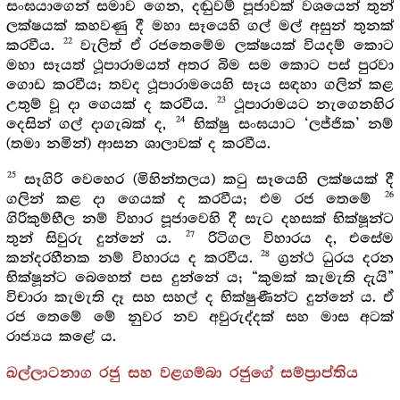
සංඝයාගෙන් සමාව ගෙන, දඬුවම් පූජාවක් වශයෙන් තුන්
ලක්ෂයක් කහවණු දී මහා සෑයෙහි ගල් මල් අසුන් තුනක්
22
කරවීය.
වැලිත් ඒ රජතෙමේම ලක්ෂයක් වියදම් කොට
මහා සෑයත් ථූපාරාමයත් අතර බිම සම කොට පස් පුරවා
ගොඩ කරවීය; තවද ථූපාරාමයෙහි සෑය සඳහා ගලින් කළ
23
උතුම් වූ දා ගෙයක් ද කරවීය.
ථූපාරාමයට නැගෙනහිර
24
දෙසින් ගල් දාගැබක් ද,
භික්ෂු සංඝයාට ‘ලජ්ජික’ නම්
(තමා නමින්) ආසන ශාලාවක් ද කරවීය.
25
සෑගිරි වෙහෙර (මිහින්තලය) කටු සෑයෙහි ලක්ෂයක් දී
26
ගලින් කළ දා ගෙයක් ද කරවීය; එම රජ තෙමේ
ගිරිකුම්භීල නම් විහාර පූජාවෙහි දී සැට දහසක් භික්ෂූන්ට
27
තුන් සිවුරු දුන්නේ ය.
රිටිගල විහාරය ද, එසේම
28
කන්දරහීනක නම් විහාරය ද කරවීය.
ග්‍රන්ථ ධුරය දරන
භික්ෂූන්ට බෙහෙත් පස දුන්නේ ය; “කුමක් කැමැති දැයි”
විචාරා කැමැති දෑ සහ සහල් ද භික්ෂුණීන්ට දුන්නේ ය. ඒ
රජ තෙමේ මේ නුවර නව අවුරුද්දක් සහ මාස අටක්
රාජ්‍යය කළේ ය.
ඛල්ලාටනාග රජු සහ වළගම්බා රජුගේ සම්ප්‍රාප්තිය