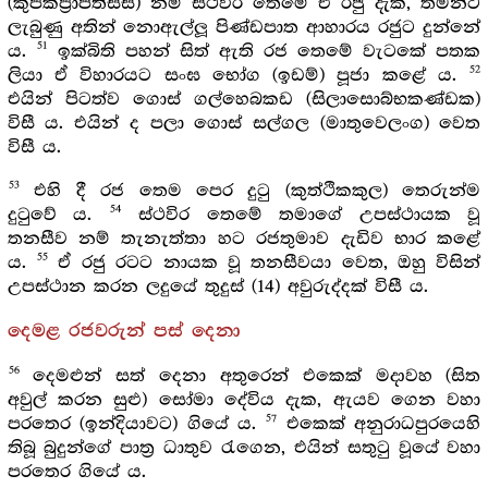
(කුපිකප්‍රාප්තිස්ස) නම් ස්ථවිර තෙමේ ඒ රජු දැක, තමන්ට
ලැබුණු අතින් නොඇල්ලූ පිණ්ඩපාත ආහාරය රජුට දුන්නේ
51
ය.
ඉක්බිති පහන් සිත් ඇති රජ තෙමේ වැටකේ පතක
52
ලියා ඒ විහාරයට සංඝ භෝග (ඉඩම්) පූජා කළේ ය.
එයින් පිටත්ව ගොස් ගල්හෙබකඩ (සිලාසොබ්භකණ්ඩක)
විසී ය. එයින් ද පලා ගොස් සල්ගල (මාතුවෙලංග) වෙත
විසී ය.
53
එහි දී රජ තෙම පෙර දුටු (කුත්ථිකකුල) තෙරුන්ම
54
දුටුවේ ය.
ස්ථවිර තෙමේ තමාගේ උපස්ථායක වූ
තනසීව නම් තැනැත්තා හට රජතුමාව දැඩිව භාර කළේ
55
ය.
ඒ රජු රටට නායක වූ තනසීවයා වෙත, ඔහු විසින්
උපස්ථාන කරන ලදුයේ තුදුස් (14) අවුරුද්දක් විසී ය.
දෙමළ රජවරුන් පස් දෙනා
56
දෙමළුන් සත් දෙනා අතුරෙන් එකෙක් මදාවහ (සිත
අවුල් කරන සුළු) සෝමා දේවිය දැක, ඇයව ගෙන වහා
57
පරතෙර (ඉන්දියාවට) ගියේ ය.
එකෙක් අනුරාධපුරයෙහි
තිබූ බුදුන්ගේ පාත්‍ර ධාතුව රැගෙන, එයින් සතුටු වූයේ වහා
පරතෙර ගියේ ය.