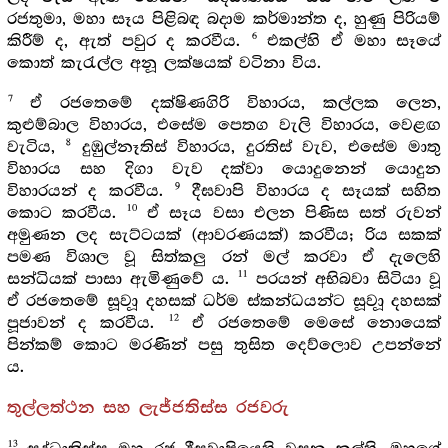
රජතුමා, මහා සෑය පිළිබඳ බදාම කර්මාන්ත ද, හුණු පිරියම්
6
කිරීම් ද, ඇත් පවුර ද කරවීය.
එකල්හි ඒ මහා සෑයේ
කොත් කැරැල්ල අනූ ලක්ෂයක් වටිනා විය.
7
ඒ රජතෙමේ දක්ෂිණගිරි විහාරය, කල්ලක ලෙන,
කුළුම්බාල විහාරය, එසේම පෙතග වැලි විහාරය, වෙළඟ
8
වැටිය,
දුඹුල්නෑතිස් විහාරය, දුරතිස් වැව, එසේම මාතු
විහාරය සහ දිගා වැව දක්වා යොදුනෙන් යොදුන
9
විහාරයන් ද කරවීය.
දීඝවාපි විහාරය ද සෑයක් සහිත
10
කොට කරවීය.
ඒ සෑය වසා එලන පිණිස සත් රුවන්
අමුණන ලද සැට්ටයක් (ආවරණයක්) කරවීය; රිය සකක්
පමණ විශාල වූ සිත්කලු රන් මල් කරවා ඒ දැලෙහි
11
සන්ධියක් පාසා ඇමිණුවේ ය.
පරයන් අභිබවා සිටියා වූ
ඒ රජතෙමේ සූවාූ දහසක් ධර්ම ස්කන්ධයන්ට සූවාූ දහසක්
12
පූජාවන් ද කරවීය.
ඒ රජතෙමේ මෙසේ නොයෙක්
පින්කම් කොට මරණින් පසු තුසිත දෙව්ලොව උපන්නේ
ය.
තුල්ලත්ථන සහ ලැජ්ජතිස්ස රජවරු
13