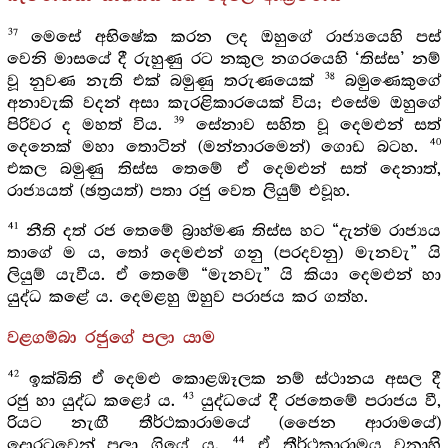
37
මෙසේ අභිෂේක කරන ලද ඔහුගේ රාජ්‍යයෙහි පස්
වෙනි මාසයේ දී රුහුණු රට නකුල නගරයෙහි ‘තිස්ස’ නම්
38
වූ නුවණ නැති එක් බමුණු තරුණයෙක්
බමුණෙකුගේ
අනාවැකි වදන් අසා කැරළිකාරයෙක් විය; එසේම ඔහුගේ
39
පිරිවර ද මහත් විය.
සේනාව සහිත වූ දෙමළුන් සත්
40
දෙනෙක් මහා තොටින් (මන්නාරමෙන්) ගොඩ බටහ.
එකල බමුණු තිස්ස තෙමේ ඒ දෙමළුන් සත් දෙනාත්,
රාජ්‍යයත් (ඡත්‍රයත්) පතා රජු වෙත ලියුම් එවූහ.
41
නීති දත් රජ තෙමේ බ්‍රාහ්මණ තිස්ස හට “දැන්ම රාජ්‍යය
තාගේ ම ය, තෝ දෙමළුන් ගනු (පරදවනු) මැනවැ” යි
ලියුම් යැවීය. ඒ තෙමේ “මැනවැ” යි කියා දෙමළුන් හා
යුද්ධ කළේ ය. දෙමළහු ඔහුව පරාජය කර ගත්හ.
වළගම්බා රජුගේ පලා යාම
42
ඉක්බිති ඒ දෙමළු කොළඹෑලක නම් ස්ථානය අසල දී
43
රජු හා යුද්ධ කළෝ ය.
යුද්ධයේ දී රජතෙමේ පරාජය වී,
රියට නැඟී තීර්ථකාරාමයේ (ජෛන ආරාමයේ)
44
දොරටුවෙන් පලා ගියේ ය.
ඒ තීර්ථකාරාමය වනාහි