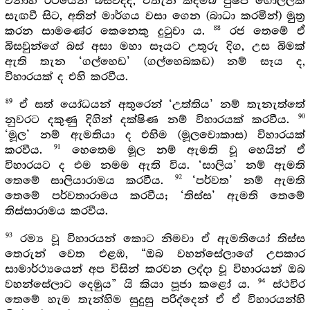
වනාහි රථයෙන් බස්වද්දී, එතැන කදම්බ පුෂ්ප ගොල්ලක
සැඟවී සිට, අතින් මාර්ගය වසා ගෙන (බාධා කරමින්) මුත්‍ර
88
කරන සාමණේර කෙනෙකු දුටුවා ය.
රජ තෙමේ ඒ
බිසවුන්ගේ බස් අසා මහා සෑයට උතුරු දිග, උස බිමක්
ඇති තැන ‘ගල්හෙඩ’ (ගල්හෙබකඩ) නම් සෑය ද,
විහාරයක් ද එහි කරවීය.
89
ඒ සත් යෝධයන් අතුරෙන් ‘උත්තිය’ නම් තැනැත්තේ
90
නුවරට දකුණු දිගින් දක්ෂිණ නම් විහාරයක් කරවීය.
‘මූල’ නම් ඇමතියා ද එහිම (මූලවොකාස) විහාරයක්
91
කරවීය.
හෙතෙම මූල නම් ඇමති වූ හෙයින් ඒ
විහාරයට ද එම නමම ඇති විය. ‘සාලිය’ නම් ඇමති
92
තෙමේ සාලියාරාමය කරවීය.
‘පර්වත’ නම් ඇමති
තෙමේ පර්වතාරාමය කරවීය; ‘තිස්ස’ ඇමති තෙමේ
තිස්සාරාමය කරවීය.
93
රම්‍ය වූ විහාරයන් කොට නිමවා ඒ ඇමතියෝ තිස්ස
තෙරුන් වෙත එළඹ, “ඔබ වහන්සේලාගේ උපකාර
සාමාර්ථ්‍යයෙන් අප විසින් කරවන ලද්දා වූ විහාරයන් ඔබ
94
වහන්සේලාට දෙමුය” යි කියා පූජා කළෝ ය.
ස්ථවිර
තෙමේ හැම තැන්හිම සුදුසු පරිද්දෙන් ඒ ඒ විහාරයන්හි