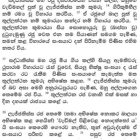
සද්ධාතිස්ස මහ රජු දීඝවාපියෙහි වසන කල්හි, ඔහුගේ
14
වැඩිමහල් පුත් වූ ලැජ්ජතිස්ස නම් කුමරු
ගිරිකුම්භීල
15
නම් රම්‍ය වූ විහාරය කරවීය.
ඒ රජුගේ බාල පුත් වූ
16
තුල්ලත්ථන නම් කුමාරයා කන්දර නම් විහාරය කරවීය.
තුල්ලත්ථන කුමාරයා සිය සොහොයුරු වූ (බාප්පා වූ)
දුටුගැමුණු රජු වෙත එන තම පියාණන් සමගම පැමිණ,
තමන් කළ විහාරයේ සංඝයාට දන් පිරිනැමීම පිණිස එහිම
නතර විය.
17
සද්ධාතිස්ස මහ රජු මිය ගිය කල්හි සියලු ඇමතිවරු
ථූපාරාම විහාරයට රැස් වූවෝ, සියලු භික්ෂු සංඝයා ද රැස්
කරවා රට රැකීම පිණිස සංඝයාගේ කැමැත්ත මත
18
තුල්ලත්ථන කුමරු අභිෂේක කළහ.
ලැජ්ජතිස්ස කුමරු
ඒ බව අසා මෙහි අනුරාධපුරයට පැමිණ, ඔහු අල්ලාගෙන
19
තෙමේම රජ විය.
තුල්ලත්ථන රජ වනාහි එක් මසක් හා
දින දහයක් රාජ්‍යය කළේ ය.
20
ලැජ්ජතිස්ස රජ තෙමේ (තමා අභිෂේක නොකර බාලයා
අභිෂේක කළ හෙයින්) ‘වැඩිමල් පිළිවෙළ නොදත්තෝ ය’
යි සංඝයා කෙරෙහි ගෞරව නැතිව, තුන් අවුරුද්දක්ම ඒ
21
සංඝයාට පරිභව කළේ ය.
පසුව රජ තෙමේ