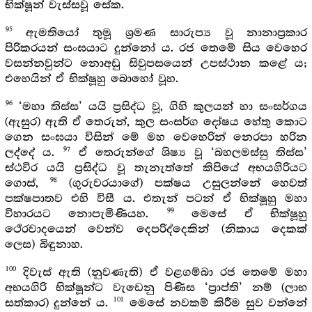
භික්ෂූන් වැස්සවූ සේක.
95
ඇමතියෝ තුමූ ශ්‍රමණ සාරුප්‍ය වූ නානාප්‍රකාර
පිරිකරයන් සංඝයාට දුන්නෝ ය. රජ තෙමේ සිය වෙහෙර
වසන්නවුන්ට නොඅඩු සිවුපසයෙන් උපස්ථාන කළේ ය;
එහෙයින් ඒ භික්ෂූහු බොහෝ වූහ.
96
‘මහා තිස්ස’ යයි ප්‍රසිද්ධ වූ, ගිහි කුලයන් හා සංසර්ගය
(ඇසුර) ඇති ඒ තෙරුන්, කුල සංසර්ග දෝෂය හේතු කොට
ගෙන සංඝයා විසින් මේ මහ වෙහෙරින් නෙරපා හරින
97
ලද්දේ ය.
ඒ තෙරුන්ගේ ශිෂ්‍ය වූ ‘බහලමස්සු තිස්ස’
ස්ථවිර යයි ප්‍රසිද්ධ වූ තැනැත්තේ කිපියේ අභයගිරියට
98
ගොස්,
(ගුරුවරයාගේ) පක්ෂය උසුලන්නේ හෙවත්
පක්ෂපාතව එහි විසී ය. එතැන් පටන් ඒ භික්ෂූහු මහා
99
විහාරයට නොපැමිණියහ.
මෙසේ ඒ භික්ෂූහු
ථේරවාදයෙන් වෙන්ව දෙපරිද්දෙකින් (නිකාය දෙකක්
ලෙස) බිඳුනාහ.
100
දිවැස් ඇති (නුවණැති) ඒ වළගම්බා රජ තෙමේ මහා
අභයගිරි භික්ෂූන්ට වැඩෙනු පිණිස ‘ප්‍රාප්ති’ නම් (ලාභ
101
සත්කාර) දුන්නේ ය.
මෙසේ නවකම් කිරීම සුව වන්නේ