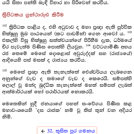
යයි සිතා පන්ති බැඳි විහාර හා පිරිවෙන් කරවීය.
ත්‍රිපිටකය ග්‍රන්ථාරූඪ කිරීම
102
ත්‍රිපිටක පාළිය ද, එහි අටුවාව ද මහා ප්‍රඥා ඇති පූර්වික
103
භික්ෂූහු මුඛ පාඨයෙන් (කට පාඩමින්) ගෙන ආවෝ ය.
එකල්හි විසූ භික්ෂූහු සත්ත්වයන්ගේ පිරිහීම දැක, ධර්මයේ
104
චිර පැවැත්ම පිණිස පොත්හි ලියවූහ.
වට්ටගාමිණී අභය
රජ තෙමේ මෙසේ දොළොස් අවුරුද්දක් සහ (රාජ්‍යයේ)
ආදියෙහි පස් මසක් ද රාජ්‍යය කරවීය.
105
මෙසේ ප්‍රඥා ඇති තැනැත්තේ ඓශ්වර්යය ලැබගෙන
අනුන්ගේ වැඩ ද තමාගේ වැඩ ද කෙරෙයි. සම්පත්හි
ලොල් වූ මන්ද බුද්ධික තැනැත්තේ මහත් සම්පත් ලැබත්
ආත්මාර්ථයක් හෝ පරාර්ථයක් නොකරයි.
මෙතෙකින් හුදී ජනයාගේ පහන් සංවේගය පිණිස කළ
මහාවංශයෙහි ‘දස රාජක’ නම් වූ තිස් තුන් වන අදියර
නිමි.
32. තුසිත පුර ගමනය
arrow_back