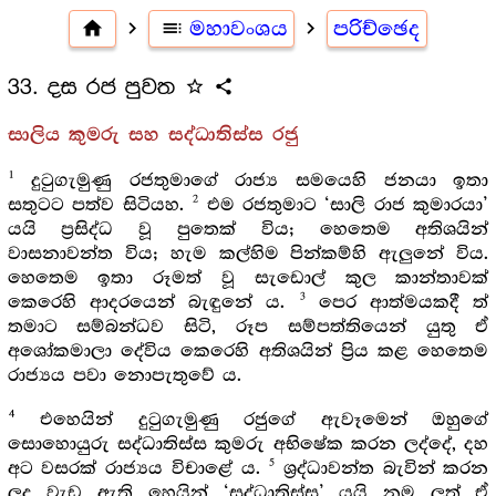
home
navigate_next
toc
මහාවංශය
navigate_next
පරිච්ඡෙද
33. දස රජ පුවත
star_outline
share
සාලිය කුමරු සහ සද්ධාතිස්ස රජු
1
දුටුගැමුණු රජතුමාගේ රාජ්‍ය සමයෙහි ජනයා ඉතා
2
සතුටට පත්ව සිටියහ.
එම රජතුමාට ‘සාලි රාජ කුමාරයා’
යයි ප්‍රසිද්ධ වූ පුතෙක් විය; හෙතෙම අතිශයින්
වාසනාවන්ත විය; හැම කල්හිම පින්කම්හි ඇලුනේ විය.
හෙතෙම ඉතා රූමත් වූ සැඩොල් කුල කාන්තාවක්
3
කෙරෙහි ආදරයෙන් බැඳුනේ ය.
පෙර ආත්මයකදී ත්
තමාට සම්බන්ධව සිටි, රූප සම්පත්තියෙන් යුතු ඒ
අශෝකමාලා දේවිය කෙරෙහි අතිශයින් ප්‍රිය කළ හෙතෙම
රාජ්‍යය පවා නොපැතුවේ ය.
4
එහෙයින් දුටුගැමුණු රජුගේ ඇවෑමෙන් ඔහුගේ
සොහොයුරු සද්ධාතිස්ස කුමරු අභිෂේක කරන ලද්දේ, දහ
5
අට වසරක් රාජ්‍යය විචාළේ ය.
ශ්‍රද්ධාවන්ත බැවින් කරන
ලද වැඩ ඇති හෙයින් ‘සද්ධාතිස්ස’ යයි නම ලත් ඒ