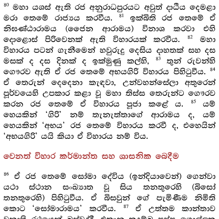
80
මහා යශස් ඇති රජ අනුරාධපුරයට අවුත් දාඨිය දෙමළා
81
මරා තෙමේ රාජ්‍යය කරවීය.
ඉක්බිති රජ තෙමේ ඒ
නිඝණ්ඨාරාමය (ජෛන ආරාමය) විනාශ කරවා එහි
82
දොළොස් පිරිවෙනක් ඇති විහාරයක් කරවීය.
මහා
විහාරය පටන් ගැනීමෙන් හවුරුදු දෙසිය දාහතක් සහ දස
83
මසක් ද දස දිනක් ද ඉක්මුණු කල්හි,
තුන් රුවන්හි
84
ගෞරව ඇති ඒ රජ තෙමේ අභයගිරි විහාරය පිහිටුවීය.
ඒ තෙරුන් දෙදෙනා කැඳවා, උන්වහන්සේලා අතුරෙන්
පූර්වයෙහි උපකාර කළා වූ මහා තිස්ස තෙරුන්ට ගෞරව
85
කරන රජ තෙමේ ඒ විහාරය පූජා කළේ ය.
යම්
හෙයකින් ‘ගිරි’ නම් තැනැත්තාගේ ආරාමය ද, යම්
හෙයකින් ‘අභය’ රජ තෙමේ විහාරය කරවී ද, එහෙයින්
‘අභයගිරි’ යයි කියා ඒ විහාරය නම් විය.
වෙනත් විහාර කර්මාන්ත සහ ශාසනික බෙදීම
86
ඒ රජ තෙමේ සෝමා දේවිය (ඉන්දියාවෙන්) ගෙන්වා
යථා ස්ථාන සංඛ්‍යාත වූ සිය තනතුරෙහි (බිසෝ
තනතුරෙහි) පිහිටුවීය. ඒ බිසවුන් ගේ පැමිණීම නිමිති
87
කොට ‘සෝමාරාමය’ කරවීය.
ඒ උත්තම කාන්තාව