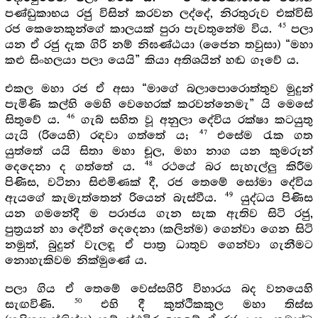
පණ්ඩුකාභය රජු විසින් කරවන ලද්දේ, නිරතුරුව එක්විසි
45
රජ කෙනෙකුන්ගේ කාලයක් පුරා පැවතුනේම විය.
පලා
යන ඒ රජු දැක ගිරි නම් නිඝණ්ඨයා (ජෛන තවුසා) “මහා
කළු සිංහලයා පලා යෙයි” කියා අතිශයින් හඬ ගෑවේ ය.
එකල මහා රජ ඒ අසා “මාගේ බලාපොරොත්තුව මුදුන්
පැමිණි කල්හි මෙහි වෙහෙරක් කරවන්නෙමැ” යි මෙසේ
46
සිතුවේ ය.
ගැබ් සහිත වූ අනුලා දේවිය රක්ෂා කටයුතු
47
යැයි (රියෙහි) රඳවා ගත්තේ ය;
එසේම රැක ගත
යුත්තේ යයි සිතා මහා චූල, මහා නාග යන කුමරුන්
48
දෙදෙනා ද ගත්තේ ය.
රථයේ බර සැහැල්ලු කිරීම
පිණිස, වටිනා සිළුමිණක් දී, රජ තෙමේ සෝමා දේවිය
49
ඇයගේ කැමැත්තෙන් රියෙන් බැස්වීය.
යුද්ධය පිණිස
යන ගමනේදී ම පරාජය ගැන සැක ඇතිව සිටි රජු,
පුත්‍රයන් හා දේවීන් දෙදෙනා (කලින්ම) ගෙන්වා ගෙන සිටි
නමුත්, බුදුන් වැලඳූ ඒ පාත්‍ර ධාතුව ගෙන්වා ගැනීමට
නොහැකිවම නික්මුණේ ය.
පලා ගිය ඒ තෙමේ වෙස්සගිරි විහාරය බද වනයෙහි
50
සැඟවිණි.
එහි දී කුත්ථිකකුල මහා තිස්ස