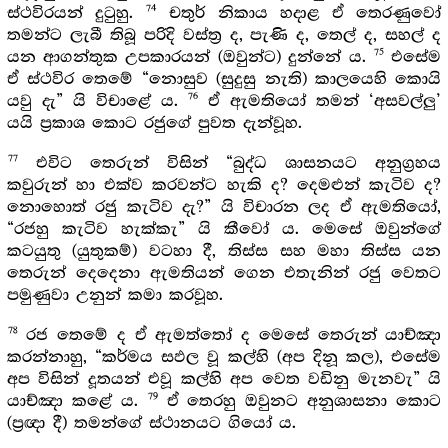
74
ස්ථවිරයන් දුටුහු.
චතුර් නිකාය හදාළ ඒ තෙරණුවෝ
තමන්ට ලැබී තිබූ පරිදි වස්ත්‍ර ද, පැණි ද, තෙල් ද, සහල් ද
75
යන ආගන්තුක උපකාරයන් (ඔවුන්ට) දුන්නේ ය.
එසේම
ඒ ස්ථවිර තෙමේ “නොසුව (සුදුසු නැති) කාලයෙහි කොයි
76
යවු දැ” යි විචාළේ ය.
ඒ ඇමතියෝ තමන් ‘අසවල්ලු’
යයි ප්‍රකාශ කොට රජුගේ පුවත දැන්වූහ.
77
එවිට තෙරුන් විසින් “බුද්ධ ශාසනයට අනුග්‍රහය
කවුරුන් හා එක්ව කරවන්ට හැකි ද? දෙමළුන් කැටිව ද?
නොහොත් රජු කැටිව දැ?” යි විචාරන ලද ඒ ඇමතියෝ,
“රජහු කැටිව හැක්කැ” යි කීවෝ ය. මෙසේ ඔවුන්ගේ
කටයුතු (යුතුකම්) වටහා දී, තිස්ස සහ මහා තිස්ස යන
තෙරුන් දෙදෙනා ඇමතියන් ගෙන එතැනින් රජු වෙතට
පමුණුවා උනුන් කමා කරවූහ.
78
රජ තෙමේ ද ඒ ඇමත්තෝ ද මෙසේ තෙරුන් යාච්ඤා
කරන්නාහු, “කර්මය සඵල වූ කල්හි (අප දිනූ කල), එසේම
අප විසින් දූතයන් එවූ කල්හි අප වෙත වඩිනු මැනවැ” යි
79
යාච්ඤා කළේ ය.
ඒ තෙරහු ඔවුනට අනුශාසනා කොට
(ප්‍රඥා දී) තමන්ගේ ස්ථානයට ගියෝ ය.