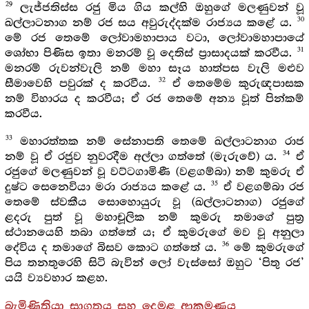
29
ලැජ්ජතිස්ස රජු මිය ගිය කල්හි ඔහුගේ මලණුවන් වූ
30
ඛල්ලාටනාග නම් රජ සය අවුරුද්දක්ම රාජ්‍යය කළේ ය.
මේ රජ තෙමේ ලෝවාමහාපාය වටා, ලෝවාමහාපායේ
31
ශෝභා පිණිස ඉතා මනරම් වූ දෙතිස් ප්‍රාසාදයක් කරවීය.
මනරම් රුවන්වැලි නම් මහා සෑය හාත්පස වැලි මළුව
32
සීමාවෙහි පවුරක් ද කරවීය.
ඒ තෙමේම කුරුඥපාසක
නම් විහාරය ද කරවීය; ඒ රජ තෙමේ අන්‍ය වූත් පින්කම්
කරවීය.
33
මහාරත්තක නම් සේනාපති තෙමේ ඛල්ලාටනාග රාජ
34
නම් වූ ඒ රජුව නුවරදීම අල්ලා ගත්තේ (මැරුවේ) ය.
ඒ
රජුගේ මලණුවන් වූ වට්ටගාමිණී (වළගම්බා) නම් කුමරු ඒ
35
දුෂ්ට සෙනෙවියා මරා රාජ්‍යය කළේ ය.
ඒ වළගම්බා රජ
තෙමේ ස්වකීය සොහොයුරු වූ (ඛල්ලාටනාග) රජුගේ
ළදරු පුත් වූ මහාචූලික නම් කුමරු තමාගේ පුත්‍ර
ස්ථානයෙහි තබා ගත්තේ ය; ඒ කුමරුගේ මව වූ අනුලා
36
දේවිය ද තමාගේ බිසව කොට ගත්තේ ය.
මේ කුමරුගේ
පිය තනතුරෙහි සිටි බැවින් ලෝ වැස්සෝ ඔහුට ‘පිතු රජ’
යයි ව්‍යවහාර කළහ.
බැමිණිතියා සාගතය සහ දෙමළ ආක්‍රමණය