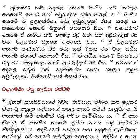
58
පුලහත්ථ නම් දෙමළ තෙමේ බාහිය නම් දෙමළා
59
සෙනෙවි කොට තුන් අවුරුද්දක් රජය කළේ ය.
බාහිය
තෙමේ ඒ පුලහත්ථයා මරා දෑවුරුද්දක් රජය කළේ ය;
60
පණයමාර තෙමේ ඔහුගේ සෙනෙවි විය.
පණයමාර
තෙමේ ඒ බාහිය නම් දෙමළ රජු මරා සත් අවුරුද්දක් රජ
61
විය; පිළයමාර ඔහුගේ සෙනෙවි විය.
ඒ පිළයමාර
තෙමේ පණයමාර රජු මරා සත් මසක් රජ විය; දාඨිය
62
තෙමේ ඔහුගේ සෙනෙවි විය.
ඒ දාඨිය තෙමේ පිළයමාර
63
රජු මරා අනුරාධපුරයෙහි දෑවුරුද්දක් රජ විය.
මෙසේ ඒ
දෙමළ රජුන් පස් දෙනාගේම රාජ්‍ය කාලය තුදුස්
අවුරුද්දකට මත්තෙහි සත් මසක් විය.
වළගම්බා රජු නැවත රජවීම
64
දිනක් තනසීවයාගේ බිරිඳ, නිවාසය පිණිස කඳු මුදුනට
ගියා වූ අනුලා දේවියගේ සහල් පැසට පයින් ගැසුවා ය. ඕ
65
තොමෝ කිපී හඬමින් රජු වෙත පැමිණියා ය.
ඒ අසා
කිපුණු ඒ තනසීව තෙමේ දුන්න ගෙන (රජු මැරීමට)
නික්මුණේ ය. දේවියගේ වචනය අසා ඔහුගේ පැමිණීමට
පෙරාතුව රජ තෙමේ කුමරුන් දෙදෙනා ද, දේවිය ද ගෙන