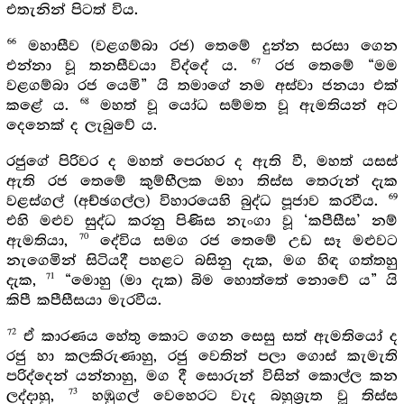
එතැනින් පිටත් විය.
66
මහාසීව (වළගම්බා රජ) තෙමේ දුන්න සරසා ගෙන
67
එන්නා වූ තනසීවයා විද්දේ ය.
රජ තෙමේ “මම
වළගම්බා රජ යෙමි” යි තමාගේ නම අස්වා ජනයා එක්
68
කළේ ය.
මහත් වූ යෝධ සම්මත වූ ඇමතියන් අට
දෙනෙක් ද ලැබුවේ ය.
රජුගේ පිරිවර ද මහත් පෙරහර ද ඇති වී, මහත් යසස්
ඇති රජ තෙමේ කුම්භීලක මහා තිස්ස තෙරුන් දැක
69
වළස්ගල් (අච්ඡගල්ල) විහාරයෙහි බුද්ධ පූජාව කරවීය.
එහි මළුව සුද්ධ කරනු පිණිස නැංගා වූ ‘කපීසීස’ නම්
70
ඇමතියා,
දේවිය සමග රජ තෙමේ උඩ සෑ මළුවට
නැගෙමින් සිටියදී පහළට බසිනු දැක, මග හිඳ ගත්තහු
71
දැක,
“මොහු (මා දැක) බිම හොත්තේ නොවේ ය” යි
කිපී කපීසීසයා මැරවීය.
72
ඒ කාරණය හේතු කොට ගෙන සෙසු සත් ඇමතියෝ ද
රජු හා කලකිරුණාහු, රජු වෙතින් පලා ගොස් කැමැති
පරිද්දෙන් යන්නාහු, මග දී සොරුන් විසින් කොල්ල කන
73
ලද්දාහු,
හඹුගල් වෙහෙරට වැද බහුශ්‍රැත වූ තිස්ස