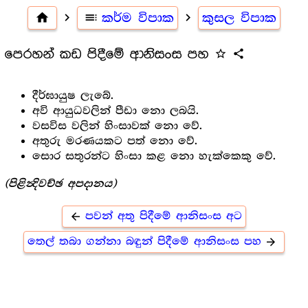
home
navigate_next
toc
කර්ම විපාක
navigate_next
කුසල විපාක
පෙරහන් කඩ පිදීමේ ආනිසංස පහ
star_outline
share
දීර්ඝායුෂ ලැබේ.
අවි ආයුධවලින් පීඩා නො ලබයි.
වසවිස වලින් හිංසාවක් නො වේ.
අතුරු මරණයකට පත් නො වේ.
සොර සතුරන්ට හිංසා කළ නො හැක්කෙකු වේ.
(පිළින්‍දිවච්ඡ අපදානය)
පවන් අතු පිදීමේ ආනිසංස අට
arrow_back
තෙල් තබා ගන්නා බඳුන් පිදීමේ ආනිසංස පහ
arrow_forward