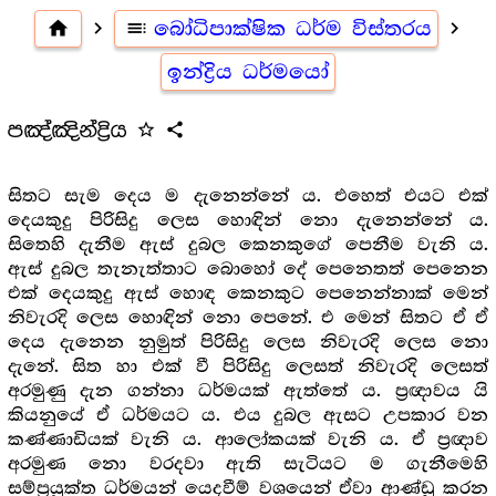
home
navigate_next
toc
බෝධිපාක්ෂික ධර්ම විස්තරය
navigate_next
ඉන්ද්‍රිය ධර්මයෝ
පඤ්ඤින්ද්‍රිය
star_outline
share
සිතට සැම දෙය ම දැනෙන්නේ ය. එහෙත් එයට එක්
දෙයකුදු පිරිසිදු ලෙස හොඳින් නො දැනෙන්නේ ය.
සිතෙහි දැනීම ඇස් දුබල කෙනකුගේ පෙනීම වැනි ය.
ඇස් දුබල තැනැත්තාට බොහෝ දේ පෙනෙතත් පෙනෙන
එක් දෙයකුදු ඇස් හොඳ කෙනකුට පෙනෙන්නාක් මෙන්
නිවැරදි ලෙස හොඳින් නො පෙනේ. එ මෙන් සිතට ඒ ඒ
දෙය දැනෙන නුමුත් පිරිසිදු ලෙස නිවැරදි ලෙස නො
දැනේ. සිත හා එක් වී පිරිසිදු ලෙසත් නිවැරදි ලෙසත්
අරමුණු දැන ගන්නා ධර්මයක් ඇත්තේ ය. ප්‍ර‍ඥාවය යි
කියනුයේ ඒ ධර්මයට ය. එය දුබල ඇසට උපකාර වන
කණ්ණාඩියක් වැනි ය. ආලෝකයක් වැනි ය. ඒ ප්‍ර‍ඥාව
අරමුණ නො වරදවා ඇති සැටියට ම ගැනීමෙහි
සම්ප්‍ර‍යුක්ත ධර්මයන් යෙදවීම් වශයෙන් ඒවා ආණ්ඩු කරන