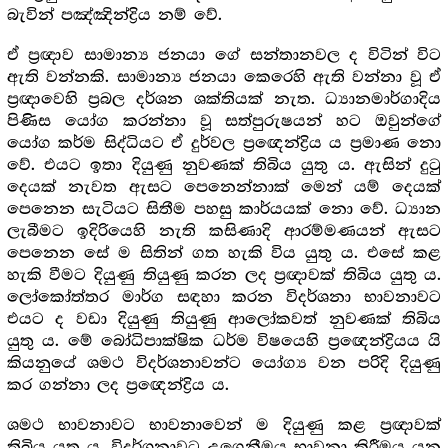
බැවින් පඤ්ඤින්ද්‍රිය නම් වේ.
ඒ ප්‍ර‍ඥාව සාමාන්‍ය ජනයා ගේ සන්තානවල ද විටින් විට
ඇති වන්නකි. සාමාන්‍ය ජනයා කෙරෙහි ඇති වන්නා වූ ඒ
ප්‍ර‍ඥාවෙහි ප්‍ර‍බල දර්ශන ශක්තියක් නැත. ධ්‍යානමාර්ගාදිය
පිණිස යෝග කරන්නා වූ සත්පුරුෂයන් හට ඔවුන්ගේ
යෝග කර්ම සිද්ධියට ඒ දුර්වල ප්‍රඥෙන්ද්‍රිය ය ප්‍ර‍මාණ නො
වේ. එයට ඉතා දියුණු නුවණක් තිබිය යුතු ය. ඇසින් දුටු
දෙයක් නැවත ඇසට පෙනෙන්නාක් මෙන් යම් දෙයක්
පෙනෙන සැටියට සිතීම පහසු කාර්යයක් නො වේ. ධ්‍යාන
ලැබීමට ඉදිරියෙහි නැති කසිණාදි ආරම්මණයන් ඇසට
පෙනෙන සේ ම සිතින් ගත හැකි විය යුතු ය. එසේ කළ
හැකි වීමට දියුණු තියුණු කරන ලද ප්‍ර‍ඥාවක් තිබිය යුතු ය.
ලෝකෝත්තර මාර්ග සඳහා කරන විදර්ශනා භාවනාවට
එයට ද වඩා දියුණු තියුණු ආලෝකවත් නුවණක් තිබිය
යුතු ය. මේ බෝධිපාක්ෂික ධර්ම විෂයෙහි ප්‍රඥෙන්ද්‍රියය යි
කියනුයේ ශමථ විදර්ශනාවන්ට යෝග්‍ය වන පරිදි දියුණු
කර ගන්නා ලද ප්‍රඥෙන්ද්‍රිය ය.
ශමථ භාවනාවට භාවනාවෙන් ම දියුණු කළ ප්‍ර‍ඥාවක්
තිබිය යුතු ය. විදර්ශනාවට උගෙනීමය භාවනා කිරීමය යන