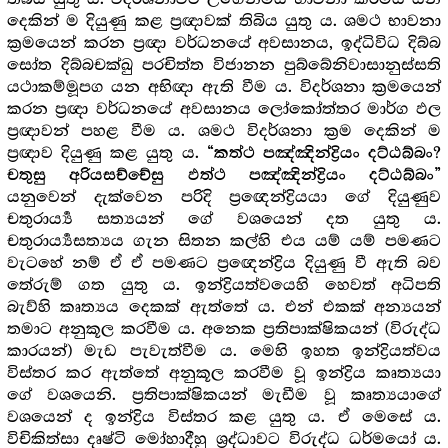
දෙකින් ම දියුණු කළ ප්‍ර‍ඥාවක් තිබිය යුතු ය. ශමථ භාවනා
ක්‍ර‍මයෙන් කරන ප්‍ර‍ඥා වර්ධනයේ අවසානය, ඉද්ධිවිධ දිබ්බ
සෝත දිබ්බචක්ඛු පරචිත්ත විජානන පුබ්බේනිවාසානුස්සති
යථාකම්මූපග යන අභිඥා ඇති වීම ය. විදර්ශනා ක්‍ර‍මයෙන්
කරන ප්‍ර‍ඥා වර්ධනයේ අවසානය ලෝකෝත්තර මාර්ග ඵල
ප්‍ර‍ඥාවන් පහළ වීම ය. ශමථ විදර්ශනා ක්‍ර‍ම දෙකින් ම
ප්‍ර‍ඥාව දියුණු කළ යුතු ය.
“කත්ථ පඤ්ඤින්ද්‍රියං දට්ඨබ්බං?
චතුසු අරියසච්චේසු ඵත්ථ පඤ්ඤින්ද්‍රියං දට්ඨබ්බං”
යනුවෙන් දැක්වෙන පරිදි ප්‍රඥෙන්ද්‍රියයා ගේ දියුණුව
චතුරාර්‍ය්‍ය සත්‍යයන් ගේ වශයෙන් දත යුතු ය.
චතුරාර්‍ය්‍යසත්‍යය ගැන සිතන කල්හි එය යම් යම් පමණට
වැටහේ නම් ඒ ඒ පමණට ප්‍රඥෙන්ද්‍රිය දියුණු වී ඇති බව
තේරුම් ගත යුතු ය. ඉන්ද්‍රියත්වයෙහි හෙවත් අධිපති
බැව්හි කෘත්‍යය දෙකක් ඇත්තේ ය. එන් එකක් අන්‍යයන්
තමාට අනුකූල කරවීම ය. අනෙක ප්‍ර‍තිපාක්ෂිකයන් (විරුද්ධ
කාරයන්) මැඩ පැවැත්වීම ය. මෙහි ඉහත ඉන්ද්‍රියත්වය
විස්තර කර ඇත්තේ අනුකූල කරවීම වූ ඉන්ද්‍රිය කෘත්‍යයා
ගේ වශයෙනි. ප්‍ර‍තිපාක්ෂිකයන් මැඩීම වූ කෘත්‍යයාගේ
වශයෙන් ද ඉන්ද්‍රිය විස්තර කළ යුතු ය. ඒ මෙසේ ය.
විචිකිත්සා දෘෂ්ටි මෝහාදීහු ශ්‍රද්ධාවට විරුද්ධ ධර්මයෝ ය.