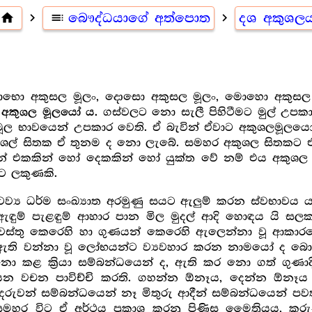
home
navigate_next
toc
බෞද්ධයාගේ අත්පොත
navigate_next
දශ අකුශල
 ලොභො අකුසල මූලං, දොසො අකුසල මූලං, මොහො අකුසල 
ගස්වලට නො සැලී පිහිටීමට මුල් උපකාර
අකුශල මූලයෝ ය.
ූල භාවයෙන් උපකාර වෙති. ඒ බැවින් ඒවාට අකුශලමූලයෝ ය
කුශල් සිතක ඒ තුනම ද නො ලැබේ. සමහර අකුශල සිතකට 
ින් එකකින් හෝ දෙකකින් හෝ යුක්ත වේ නම් එය අකුශල 
ට ලකුණකි.
්ටව්‍ය ධර්ම සංඛ්‍යාත අරමුණු සයට ඇලුම් කරන ස්වභාවය ය.
් ඇඳුම් පැළඳුම් ආහාර පාන මිල මුදල් ආදි හොඳය යි ස
්තු කෙරෙහි හා ගුණයන් කෙරෙහි ඇලෙන්නා වූ ආකාරය
ෙන් ඇති වන්නා වූ ලෝභයන්ට ව්‍යවහාර කරන නාමයෝ ද බ
ො කළ ක්‍රියා සම්බන්ධයෙන් ද, ඇති කර නො ගත් ගුණ
වචන පාවිච්චි කරති. ගහන්න ඕනෑය, දෙන්න ඕනෑය 
ුවන් සම්බන්ධයෙන් නෑ මිතුරු ආදීන් සම්බන්ධයෙන් පවත
මහර විට ඒ අර්ථය ප්‍ර‍කාශ කරනු පිණිස මෛත්‍රියය,