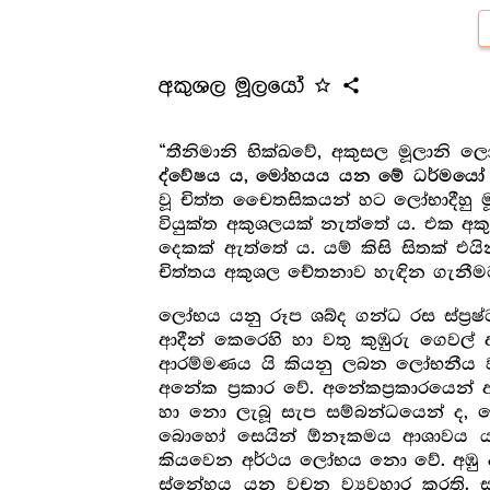
අකුශල මූලයෝ
star_outline
share
“තීනිමානි භික්ඛවේ, අකුසල මූලානි
ද්වේෂය ය, මෝහයය යන මේ ධර්මයෝ 
වූ චිත්ත චෛතසිකයන් හට ලෝභාදීහු ම
වියුක්ත අකුශලයක් නැත්තේ ය. එක අ
දෙකක් ඇත්තේ ය. යම් කිසි සිතක් එය
චිත්තය අකුශල චේතනාව හැඳින ගැනීම
ලෝභය යනු රූප ශබ්ද ගන්ධ රස ස්ප්‍ර‍ෂ
ආදීන් කෙරෙහි හා වතු කුඹුරු ගෙවල
ආරම්මණය යි කියනු ලබන ලෝභනීය වස
අනේක ප්‍ර‍කාර වේ. අනේකප්‍ර‍කාරය
හා නො ලැබූ සැප සම්බන්ධයෙන් ද, න
බොහෝ සෙයින් ඕනෑකමය ආශාවය යන 
කියවෙන අර්ථය ලෝභය නො වේ. අඹු දර
ස්නේහය යන වචන ව්‍යවහාර කරති. ස