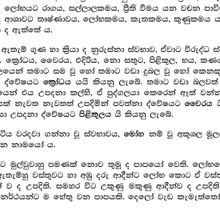
මේ ලෝභයට රාගය, සල්ලාලකමය, ප්‍රීති වීමය යන වචන පාවිච
ිළිබඳ ආශාවට තෘෂ්ණාවය, ලෝභකමය, කැතකමය, කුණුකමය 
 ද ඇත්තේ ය.
ඇතැම් ගුණ හා ක්‍රියා ද නුරුස්නා ස්වභාව, ඒවාට විරුද්ධ 
 ක්‍රෝධය, වෛරය, එදිරිය, නො සතුට, පිළිකුල, භය, කණ
ෙන් තමාට සම වූ හෝ තමාට වඩා දුබල වූ හෝ කෙනකු ස
 ඒ ද්වේෂයට
යයි කියනු ලැබේ. තමාට වඩා බලවත් වූ හ
‍ක්‍රෝධය
් එය උපදනා කල්හි, ඒ පුද්ගලයා කෙරෙන් ඈත් වන්නා 
ලයක් නැවත නැවතත් උපදිමින් පවත්නා ද්වේෂයට
වෛරය
සා උපදනා ද්වේෂයට
යි කියනු ලැබේ.
පිළිකුලය
ටිය වරදවා ගන්නා වූ ස්වභාවය,
නම් වූ අකුශල මූල
මෝහ
රන නාමයෝ ය.
 මුල්වුවාහු පමණක් නොව තුමූ ද පාපයෝ වෙති. ලෝභයෙ
ඇතැම්හු වස්තුවට හා අඹු දරු ආදීන්ට ලෝභ කොට ඒ වස්ත
න් ව ද උපදිති. සමහර විට උකුණු මකුණු ආදීන්ව ද උපදිති
ානර්ථයන්ට ම හේතු වන පාපයකි. දෙලෝ වැඩ කැමැත්තෝ ම