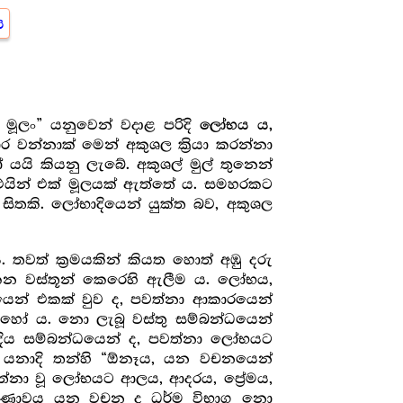
ය
මූලං” යනුවෙන් වදාළ පරිදි
ලෝභය ය,
 වන්නාක් මෙන් අකුශල ක්‍රියා කරන්නා
යි කියනු ලැබේ. අකුශල් මුල් තුනෙන්
එයින් එක් මූලයක් ඇත්තේ ය. සමහරකට
සිතකි. ලෝභාදියෙන් යුක්ත බව, අකුශල
 තවත් ක්‍ර‍මයකින් කියත හොත් අඹු දරු
ලකන වස්තූන් කෙරෙහි ඇලීම ය. ලෝභය,
ෙන් එකක් වුව ද, පවත්නා ආකාරයෙන්
ොහෝ ය. නො ලැබූ වස්තු සම්බන්ධයෙන්
ාදිය සම්බන්ධයෙන් ද, පවත්නා ලෝභයට
යනාදි තන්හි “ඕනෑය, යන වචනයෙන්
්නා වූ ලෝභයට ආලය, ආදරය, ප්‍රේමය,
 කරුණාවය යන වචන ද ධර්ම විභාග නො