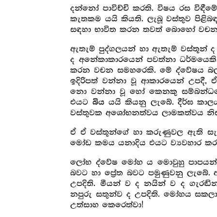
දන්නෝ පාවිච්චි කරති. විෂය රස විඳී
කැතකම යයි කියති. ලැබූ වස්තුව ප
සඳහා භාවිත කරන තවත් බොහෝ වචන
ඇතැම් පුද්ගලයන් හා ඇතැම් වස්තූන් ද 
ද අනේකාකාරයෙන් පවත්නා ධර්මයෙකි.
කරන වචන සමහරෙකි. මේ ද්වේෂය බලය
ඉදිරිපත් වන්නා වූ ආකාරයෙන් උපදී,
නො වන්නා වූ හෝ කෙනකු සම්බන්ධයෙන
එයට
යයි කියනු ලැබේ. දීර්ඝ කා
බිය
වස්තුවක අශෝභනත්වය ලාමකත්වය නි
ඒ ඒ වස්තූන්ගේ හා කරුණුවල ඇති සැ
මෝඩ කමය යනාදිය එයට ව්‍යවහාර ක
ලෝභ ද්වේෂ මෝහ ය මොවුහු පාපයන්ට
බවට හා ප්‍රේත බවට පමුණුවනු ලැබේ. 
උපදිති. මීයන් ව ද නයින් ව ද ගැරඬි
නපුරු සතුන්ව ද උපදිති. මෝහය සකල
උත්සාහ කෙරෙත්වා!