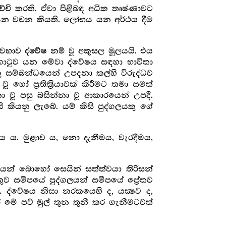
්චි කරති. ඒවා පිළිබඳ අධික තෘෂ්ණාවට
යන වචන කියති. ලෝභය යන අර්ථය දීම
ස්වභාව
නම් වූ අකුසල මූලයයි. එය
ද්වේෂ
ගාටුව යන මේවා ද්වේෂය සඳහා භාවිතා
ම්බන්ධයෙන් උපදනා කල්හි විරුද්ධව
ෝ ප්‍ර‍තික්‍රියාවක් කිරීමට තමා සමත්
වූ පසු බසින්නා වූ ආකාරයෙන් උපදී.
යි කියනු ලැබේ. යම් කිසි පුද්ගලයකු ගේ
ය ය. මුළාව ය, නො දැනීමය, වැරදීමය,
න් බොහෝ සෙයින් සත්ත්වයා තිරිසන්
ුව සමීපයේ පුද්ගලයන් සමීපයේ ප්‍රේතව
. ද්වේෂය නිසා නරකයෙහි ද, යක්‍ෂව ද,
ේ පව් මුල් තුන තුනී කර ගැනීමටවත්