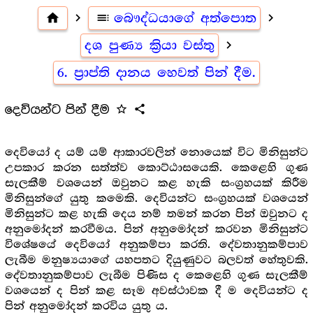
home
navigate_next
toc
බෞද්ධයාගේ අත්පොත
navigate_next
දශ පුණ්‍ය ක්‍රියා වස්තු
navigate_next
6. ප්‍රාප්ති දානය හෙවත් පින් දීම.
දෙවියන්ට පින් දීම
star_outline
share
දෙවියෝ ද යම් යම් ආකාරවලින් නොයෙක් විට මිනිසුන්ට
උපකාර කරන සත්ත්ව කොට්ඨාසයෙකි. කෙළෙහි ගුණ
සැලකීම් වශයෙන් ඔවුනට කළ හැකි සංග්‍ර‍හයක් කිරීම
මිනිසුන්ගේ යුතු කමෙකි. දෙවියන්ට සංග්‍ර‍හයක් වශයෙන්
මිනිසුන්ට කළ හැකි දෙය නම් තමන් කරන පින් ඔවුනට ද
අනුමෝදන් කරවීමය. පින් අනුමෝදන් කරවන මිනිසුන්ට
විශේෂයේ දෙවියෝ අනුකම්පා කරති. දේවතානුකම්පාව
ලැබීම මනුෂ්‍යයාගේ යහපතට දියුණුවට බලවත් හේතුවකි.
දේවතානුකම්පාව ලැබීම පිණිස ද කෙළෙහි ගුණ සැලකීම්
වශයෙන් ද පින් කළ සෑම අවස්ථාවක දී ම දෙවියන්ට ද
පින් අනුමෝදන් කරවිය යුතු ය.