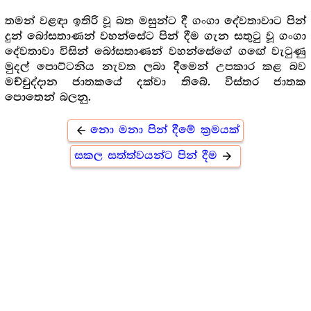
තමන් වළඳා ඉතිරි වූ බත මසුන්ට දී ගංගා දේවතාවාට පින්
දුන් බෝසතාණන් වහන්සේට පින් දීම ගැන සතුටු වූ ගංගා
දේවතාවා විසින් බෝසතාණන් වහන්සේගේ ගඟේ වැටුණු
මුදල් පොට්ටනිය නැවත ලබා දීමෙන් උපකාර කළ බව
මච්චුද්දාන ජාතකයේ දක්වා තිබේ. විස්තර ජාතක
පොතෙන් බලනු.
නො මනා පින් දීමේ ක්‍ර‍මයක්
arrow_back
සකල සත්ත්වයන්ට පින් දීම
arrow_forward