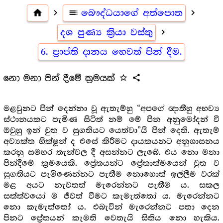
home
navigate_next
toc
බෞද්ධයාගේ අත්පොත
navigate_next
දශ පුණ්‍ය ක්‍රියා වස්තු
navigate_next
6. ප්‍රාප්ති දානය හෙවත් පින් දීම.
නො මනා පින් දීමේ ක්‍ර‍මයක්
star_outline
share
මළවුනට පින් දෙන්නා වූ ඇතැම්හු “අපගේ ඥාතීහු අභව්‍ය
ස්ථානයකට පැමිණ සිටිත් නම් මේ පින අනුමෝදන් වී
ඔවුහු ඉන් චුත ව සුගතියට යෙත්වා”යි පින් දෙති. ඇතැම්
අව්‍යක්ත භික්ෂූන් ද එසේ කිරීමට දායකයනට අනුශාසනය
කරනු සමහර තැන්වල දී අසන්නට ලැබේ. එය නො මනා
පින්දීමේ ක්‍ර‍මයෙකි. ප්‍රේතයන්ට ප්‍රේතාත්මයෙන් චුත ව
සුගතියට පැමිණෙන්නට පැතීම නොහොත් ඉල්ලීම වරක්
මළ අයට නැවතත් මැරෙන්නට පැතීම ය. සකල
සත්ත්වයෝ ම ජීවත් වීමට කැමැත්තෝ ය. මැරෙන්නට
නො කැමැත්තෝ ය. එබැවින් මැරෙන්නට පතා දෙන
පිනට ප්‍රේතයන් කැමති වෙතැයි සිතිය නො හැකිය.