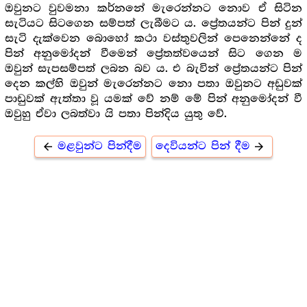
ඔවුනට වුවමනා කර්නනේ මැරෙන්නට නොව ඒ සිටින
සැටියට සිටගෙන සම්පත් ලැබීමට ය. ප්‍රේතයන්ට පින් දුන්
සැටි දැක්වෙන බොහෝ කථා වස්තුවලින් පෙනෙන්නේ ද
පින් අනුමෝදන් වීමෙන් ප්‍රේතත්වයෙන් සිට ගෙන ම
ඔවුන් සැපසම්පත් ලබන බව ය. එ බැවින් ‍ප්‍රේතයන්ට පින්
දෙන කල්හි ඔවුන් මැරෙන්නට නො පතා ඔවුනට අඩුවක්
පාඩුවක් ඇත්තා වූ යමක් වේ නම් මේ පින් අනුමෝදන් වී
ඔවුහු ඒවා ලබත්වා යි පතා පින්දිය යුතු වේ.
මළවුන්ට පින්දීම
දෙවියන්ට පින් දීම
arrow_back
arrow_forward