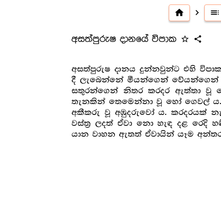
home
navigate_next
toc
අසත්පුරුෂ දානයේ විපාක
star_outline
share
අසත්පුරුෂ දානය දුන්නවුන්ට එහි ව
දී ලැබෙන්නේ මීයන්ගෙන් වේයන්ගෙන්
සතුරන්ගෙන් නිතර කරදර ඇත්තා වූ
තැනකින් තෙමෙන්නා වූ හෝ ගෙවල් ය. 
අකීකරු වූ අඹුදරුවෝ ය. කරදරයක් නැත
වස්ත්‍ර‍ ලදත් ඒවා නො හැඳ දළ රෙද
යාන වාහන ඇතත් ඒවායින් යෑම අන්තරා