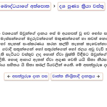
බෞද්ධයාගේ අත්පොත
navigate_next
දශ පුණ්‍ය ක්‍රියා වස්තු
na
ිපාක වශයෙන් ඔවුන්ගේ දානය සේ ම අයහපත් වූ භව භෝග 
 මැස්සන්ගෙන් මදුරුවන්ගෙන් මකුණන්ගෙන් හා තවත් න
 හෝ තැනක් සංස්කරණය කරන කල්හි තැනක් කැඩෙන්න
ගවාදි සතුන්ගෙන් හෝ සතුරන්ගෙන් හෝ ජලය අඩු වැඩි කම
ි සැටියට වස්තුව ලද හොත් ඒවා බුක්ති විඳීමට ඔවුන්ගේ ස
ි හඳිති. හොඳ ආහාර ඇතත් ඒවා අගුණ වෙති යයි සිතා 
ය සහිතය යි සිතා කබල් රියවලින් යෙති. මේ අසත්පුරුෂ 
අසත්පුරුෂ දාන පස
වෘත්ත නිඃශ්‍රිතාදි දානත්‍ර‍ය
arrow_back
arrow_forward