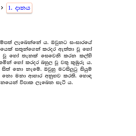
vigate_next
1. දානය
සම්පත් ලැබෙන්නේ ය. ඔවුනට සංසාරයේ
ොයෙක් සතුන්ගෙන් කරදර ඇත්තා වූ හෝ
ා වූ හෝ තැනක් සෙවෙනි කරන කල්හි
ින් හෝ කරදර බහුල වූ වතු කුඹුරු ය.
ිත් නො නැමේ. ඔවුහු මටසිලුටු සියුම්
නීරස නො මනා ආහාර අනුභව කරති. හොඳ
දානයෙන් විපාක ලැබෙන සැටි ය.