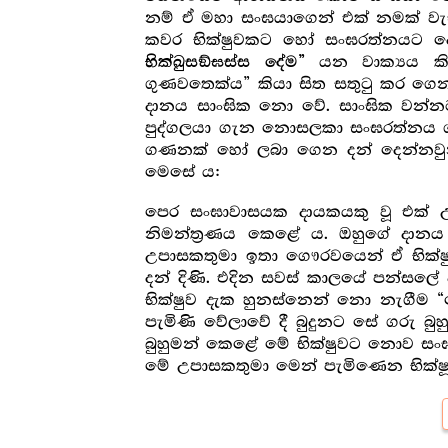
නම් ඒ මහා සංඝයාගෙන් එක් නමක් වැඩ
කවර භික්ෂුවකට හෝ සංඝරත්නයට දෙම
යන වාක්‍යය කි
භික්ඛුසඞ්ඝස්ස දේම”
ගුණවතෙක්ය” කියා සිත සතුටු කර ග
දානය සාංඝික නො වේ. සාංඝික වන්නට
පුද්ගලයා ගැන නොසලකා සංඝරත්නය ගැන 
ගණනක් හෝ ලබා ගෙන දන් දෙන්නවුන්ට
මෙසේ ය:
පෙර සංඝාවාසයක දායකයකු වූ එක් 
නිමන්ත්‍ර‍ණය කෙළේ ය. ඔහුගේ දානය 
උපාසකතුමා ඉතා ගෞරවයෙන් ඒ භික්ෂුව
දන් දිණි. එදින සවස් කාලයේ පන්සල
භික්ෂුව දැක හුනස්නෙන් නො නැගීම “ග
පැමිණි වේලාවේ දී බුදුනට සේ ගරු බ
බුහුමන් කෙළේ මේ භික්ෂුවට නොව සං
මේ උපාසකතුමා මෙන් පැමිණෙන භික්