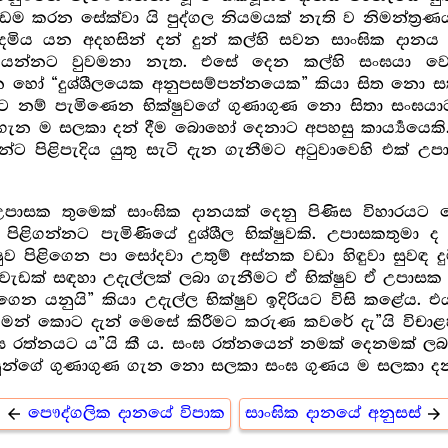
ම කරන සේක්වා යි පුද්ගල නියමයක් නැති ව නිමන්ත්‍ර‍
ිය යන අදහසින් දන් දුන් කල්හි සවන සාංඝික දානය ද
යන්නට වුවමනා නැත. එසේ දෙන කල්හි සංඝයා වෙනුව
ෙන හෝ “දුශ්ශීලයෙක අනුපසම්පන්නයෙක” කියා සිත නො 
 නම් පැමිණෙන භික්ෂුවගේ ගුණාගුණ නො සිතා සංඝයාට
ම සලකා දන් දීම බොහෝ දෙනාට අපහසු කාර්‍ය්‍යයෙකි. සඟ
 පිළිපැදිය යුතු සැටි දැන ගැනීමට අටුවාවෙහි එක් උප
උපාසක තුමෙක් සාංඝික දානයක් දෙනු පිණිස විහාරයට
පිළිගන්නට පැමිණියේ දුශ්ශීල භික්ෂුවකි. උපාසකතුමා
 පිළිගෙන පා සෝදවා උතුම් අස්නක වඩා හිඳුවා සුවඳ දු
ේ වැඩක් සඳහා උදැල්ලක් ලබා ගැනීමට ඒ භික්ෂුව ඒ උපා
ෙන යනුයි” කියා උදැල්ල භික්ෂුව ඉදිරියට විසි කළේය. එය
ුහුමන් කොට දැන් මෙසේ කිරීමට කරුණ කවරේ දැ”යි විචාළ
ඝ රත්නයට ය”යි කී ය. සංඝ රත්නයෙන් නමක් දෙනමක් 
ෂූන්ගේ ගුණාගුණ ගැන නො සලකා සංඝ ගුණය ම සලකා දන්
පෞද්ගලික දානයේ විපාක
සාංඝික දානයේ අනුසස්
arrow_back
arrow_forward