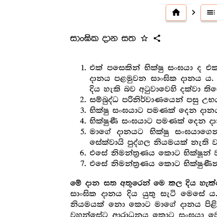
home
navigate_next
toc
සාංඝික දාන සත
star_outline
share
එක් පසෙකින් භික්ෂු සංඝයා ද එක
දානය පළමුවන සාංඝික දානය ය. ම
දිය හැකි බව අටුවාවෙහි දක්වා තිබ
සම්බුද්ධ පරිනිර්වාණයෙන් පසු 
භික්ෂු සංඝයාට පමණක් දෙන දා
භික්ෂුණී සංඝයාට පමණක් දෙන දා
මාගේ දානයට භික්ෂු සංඝයාගෙන
සේක්වායි පුද්ගල නියමයක් නැති 
එසේ නිමන්ත්‍ර‍ණය කොට භික්ෂූ
එසේ නිමන්ත්‍ර‍ණය කොට භික්ෂු
මේ දාන සත අතුරෙන් මෙ කල දිය හැක
සාංඝික දානය දිය යුතු සැටි මෙසේ
නියමයක් නො කොට මාගේ දානය පිළිග
වහන්සේට ආරාධනය කොට සංඝයා වෙනුවෙ