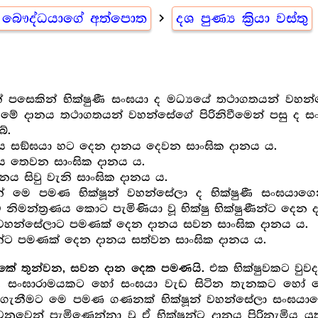
බෞද්ධයාගේ අත්පොත
navigate_next
දශ පුණ්‍ය ක්‍රියා වස්තු
na
් පසෙකින් භික්ෂුණී සංඝයා ද මධ්‍යයේ තථාගතයන් වහන්සේ 
ේ දානය තථාගතයන් වහන්සේගේ පිරිනිවීමෙන් පසු ද සංඝයා
ේ.
උභය සඞ්ඝයා හට දෙන දානය දෙවන සාංඝික දානය ය.
නය තෙවන සාංඝික දානය ය.
නය සිවු වැනි සාංඝික දානය ය.
් මෙ පමණ භික්ෂූන් වහන්සේලා ද භික්ෂුණී සංඝයාග
ව නිමන්ත්‍ර‍ණය කොට පැමිණියා වූ භික්ෂු භික්ෂුණීන්ට දෙ
න් වහන්සේලාට පමණක් දෙන දානය සවන සාංඝික දානය ය.
ණීන්ට පමණක් දෙන දානය සත්වන සාංඝික දානය ය.
එක භික්ෂුවකට වුව
්කේ තුන්වන, සවන දාන දෙක පමණයි.
 ය. සංඝාරාමයකට හෝ සංඝයා වැඩ සිටින තැනකට හෝ ගො
ැනීමට මෙ පමණ ගණනක් භික්ෂූන් වහන්සේලා සංඝයාගෙ
න් පැමිණෙන්නා වූ ඒ භික්ෂූන්ට දානය පිරිනැමිය යුතු