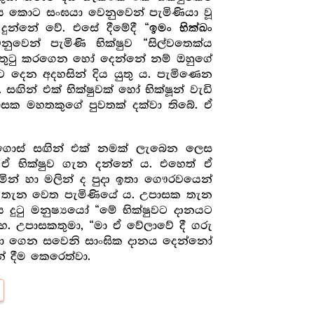
ණය කොට සංඝයා වෙනුවෙන් පැමිණියා වූ
ුන්නේ වේ. එසේ දීමේදී “
ඉමං භික්ඛං
ෙන් පැමිණි භික්ෂුව “සිල්වතෙක්ය
සතුටු කරගෙන හෝ දෙන්නේ නම් ඔහුගේ
 දෙන අදහසින් දිය යුතු ය. පැමිණෙන
ින් එක් භික්ෂුවක් හෝ භික්ෂූන් වැඩි
ාසක මහතකුගේ පුවතක් දක්වා තිබේ. ඒ
 ගොස් සඟින් එක් නමක් ලැබෙන ලෙස
 ද ඒ භික්ෂුව ගැන දන්නේ ය. එහෙත් ඒ
මින් හා මලින් ද පුදා ඉතා ගෞරවයෙන්
සක තැන වෙත පැමිණියේ ය. උපාසක තැන
 දුටු මනුෂ්‍යයෝ “මේ භික්ෂුවට දානයට
හ. උපාසකතුමා, “මා ඒ වේලාවේ දී ගරු
ලබා ගෙන සවෙනි සාංඝික දානය දෙන්නෝ
 දීම කෙරෙත්වා.