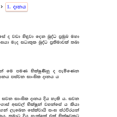
vigate_next
1. දානය
ද වඩා හිඳුවා දෙන බුද්ධ ප්‍ර‍මුඛ මහා
 මැද සධාතුක බුද්ධ ප්‍ර‍තිමාවක් තබා
ෙන් මෙ පමණ භික්ෂුණීහු ද පැමිණෙන
න දානය පස්වන සාංඝික දානය ය
ද සවන සාංඝික දානය දිය හැකි ය. සවන
ස් අසවල් භික්ෂූන් වහන්සේ ය කියා
න් ලැබෙන සේක්වායි සංඝ ස්ථවිරයන්
ය. තමාට දිය හැක්කේ එක් භික්ෂුවකට