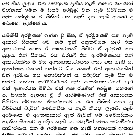
බව කිය යුතුය. එක වස්තුවක දැකිය හැකි ආකාර බොහෝ
වන්නාක් මෙන් ම සිතට අරමුණු වන සෑම ධර්මයක ම
සෑම වස්තුවක ම සිතින් ගත හැකි දත හැකි ආකාර ද
බොහෝ ඇත්තේ ය.
යම්කිසි අරමුණක් ගන්න වූ සිත, ඒ අරමුණෙහි ගත හැකි
ආකාර සියයක් වේ නම් ඉන් අනූනවයක් හැර එක්
ආකාරයක් ගෙන ඒ ආකාරයෙහි පිහිටා ඒ අරමුණ ගත
යුතුය. එක් සිතකට එක් වරකදී එක ආරම්මණයක් එක්
ආකාරයකින් ම මිස අනේකාකාරයෙන් නො ගත හැකි ය.
අනේකාකාරයෙන් ගන්නට ගිය හොත් එක් ආකාරයකින්
වත් අරමුණ හසු නොවන්නේ ය. එබැවින් සෑම සිත ම
තමන් ගන්නා ආරම්මණයේ ඇති අනේකාකාරයන් හැර
එක් ආකාරයක පිහිටා එක් ආකාරයකින් අරමුණ ගන්නේ
ය. සිතෙහි ඇත්තා වූ ඒ ආරම්මණයේ එක් ආකාරයක
පිහිටන ස්වභාවය ඒකග්
තාව ය. එය සිතින් අන්‍ය වූ
ග
ධර්මයක් බැවින් චෛතසික ය කැයි කියනු ලැබේ. සෑම
අරමුණක ම අනේකාකාර ඇති බැවින් මේ චෛතසිකය
නැතිව සිතකට නූපදිය හැකි ය. එබැවින් මෙය සර්වචිත්ත
සාධාරණය. එක ම අරමුණක ගත හැකි නොයෙක් ආකාර