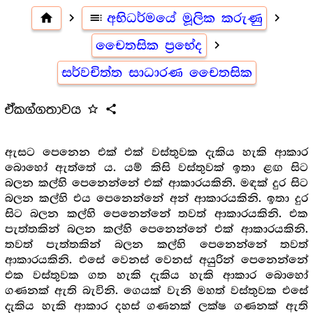
home
navigate_next
toc
අභිධර්මයේ මූලික කරුණු
navigate_next
චෛතසික ප්‍රභේද
navigate_next
සර්වචිත්ත සාධාරණ චෛතසික
ඒකග්ගතාවය
star_outline
share
ඇසට පෙනෙන එක් එක් වස්තුවක දැකිය හැකි ආකාර
බොහෝ ඇත්තේ ය. යම් කිසි වස්තුවක් ඉතා ළඟ සිට
බලන කල්හි පෙනෙන්නේ එක් ආකාරයකිනි. මඳක් දුර සිට
බලන කල්හි එය පෙනෙන්නේ අන් ආකාරයකිනි. ඉතා දුර
සිට බලන කල්හි පෙනෙන්නේ තවත් ආකාරයකිනි. එක
පැත්තකින් බලන කල්හි පෙනෙන්නේ එක් ආකාරයකිනි.
තවත් පැත්තකින් බලන කල්හි පෙනෙන්නේ තවත්
ආකාරයකිනි. එසේ වෙනස් වෙනස් අයුරින් පෙනෙන්නේ
එක වස්තුවක ගත හැකි දැකිය හැකි ආකාර බොහෝ
ගණනක් ඇති බැවිනි. ගෙයක් වැනි මහත් වස්තුවක එසේ
දැකිය හැකි ආකාර දහස් ගණනක් ලක්ෂ ගණනක් ඇති