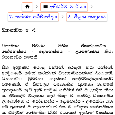
home
navigate_next
toc
අභිධර්ම මාර්ගය
navigate_next
7. සප්තම පරිච්ඡේදය
navigate_next
2. මිශ්‍ර‍ක සංග්‍ර‍හය
ධ්‍යානාඞ්ග
star_outline
share
විතක්කය - විචාරය - පීතිය - ඒකග්ගතාවය -
කියා
සෝමනස්සය - දෝමනස්සය - උපෙක්ඛාවය
ධ්‍යානාඞ්ග සතෙකි.
සිත අරමුණට යොමු වන්නේ, අරමුණ කරා යන්නේ,
අරමුණෙහි ගමන් කරන්නේ ධ්‍යානාඞ්ගයන්ගේ බලයෙනි.
ධ්‍යානාඞ්ග වුවමනා නැත්තේ පඤ්චවිඤ්ඤාණයන්ට
පමණෙකි. ඒ සිත්වලට ධ්‍යානාඞ්ග වුවමනා නැත්තේ
ප්‍ර‍සාදයෙහි ගැටී ඇති අරමුණ ගනිමින් එහි ම උපදින නිසා
ය. ද්විපඤ්ච විඥානය හැර සියලු ම, සිත්වල ධ්‍යානාඞ්ග
ලැබෙන්නේ ය. සෝමනස්ස - දෝමනස්ස - උපෙක්ඛා යන
මේ තුනෙන් ම ගැනෙන්නේ එක ම වේදනා චෛතසිකය
ය. එබැවින් චෛතසික ධර්ම වශයෙන් ඇත්තේ විතක්කය