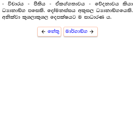
- විචාරය - පීතිය - ඒකග්ගතාවය - වේදනාවය කියා
ධ්‍යානාඞ්ග පසෙකි. දෝමනස්සය අකුසල ධ්‍යානාඞ්ගයෙකි.
අනික්වා කුශලාකුශල දෙපක්ෂයට ම සාධාරණ ය.
හේතු
මාර්ගාඞ්ග
arrow_back
arrow_forward