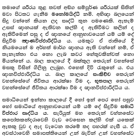
තමාගේ ශරීරය තුළ තවත් අඞ්ග සම්පූර්ණ ශරීරයක් සිතින්
මවා පිටතට ගැනීම
නමි. අභිඥා බලයෙන්
මනෝමයිද්ධි
සිදු වන්නේ කියන ලද සෘද්ධි තුන පමණෙකි. ඇතැම්
උසස් ඥානයක් ඇතිවන කල්හි ද ඇතිවීමට කලින් ද
ඇතිවීමෙන් පසු ද ඒ ඥානයේ ආනුභාවයෙන් යම් යම් දේ
සිදුවීම
ය. යමකුට ඒ ජාතියේ දී
ඤාණවිප්ඵාරිද්ධිය
නියමයෙන් ම අර්හත් මාර්ග ඥානය ඇති වන්නේ නම්, ඒ
තැනැත්තා එය නො ලැබ කවර හේතුවකින්වත් නො
මියන්නේ ය. බාල කාලයේ දී බක්කුල තෙරුන් වහන්සේ
මසකු විසින් ගිලිනු ලැබූහ. එහෙත් දිවි රැකුනේ ය. එය
ඥානවිප්ඵාරිද්ධිය ය. බාල කාලයේ
තෙරුන්
සංකිච්ච
වහන්සේගේ ජීවිතය ආරක්ෂා වීම ද,
තෙරුන්
භූතපාල
වහන්සේගේ ජීවිතය ආරක්ෂා වීම ද ඥානවිප්ඵාරිද්ධිය ය.
සමාධියෙන් ඉන්නා කාලයේ දී හෝ ඉන් පෙර හෝ පසුව
හෝ සමාධියේ ආනුභාවයෙන් යම් යම් දේ සිදුවීම
සමාධි
. සැරියුත් මහ තෙරුන් වහ්නසේට
විප්ඵාර සෘද්ධිය ය
කපෝතකන්දරාවෙහි වැඩ වෙසෙන කල්හි එක් යකෙක්
ඇතකු වුව ද ඇද වැටෙන තරමේ තද පහරක් ගැසී ය. ඒ
අවස්ථාවෙහි සමාපත්තියෙන් උන් බැවින් උන් වහන්සේට