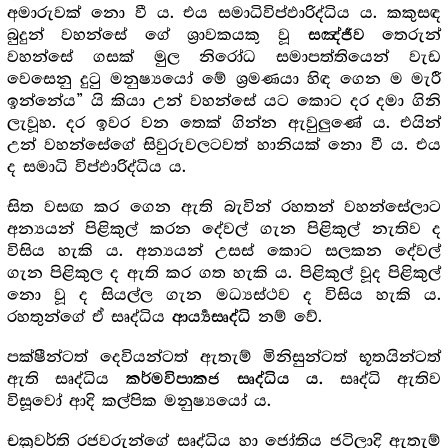
අමාරුවක් නො වී ය. එය සමාධිවිප්ඵාරිද්ධිය ය. කකුසඳ
බුදුන් වහන්සේ ගේ ශ්‍රාවකයකු වූ
තෙරුන්
සඤ්ජීව
වහන්සේ ගසක් මුල නිරෝධ සමාපත්තියෙන් වැඩ
වෙසෙනු දුටු මනුෂ්‍යයෝ මේ ශ්‍ර‍මණයා හිඳ ගෙන ම මැරී
ඉන්නේය” යි කියා උන් වහන්සේ යට කොට දර දමා ගිනි
ලැවූහ. දර ඉවර වන තෙක් ගින්න ඇවුලුණේ ය. එයින්
උන් වහන්සේගේ සිවුරුවලටවත් හානියක් නො වී ය. එය
ද සමාධි විප්ඵාරිද්ධිය ය.
සිත වසඟ කර ගෙන ඇති බැවින් රහතන් වහන්සේලාට
අන්‍යයන් පිළිකුල් කරන දේවල් ගැන පිළිකුල් නැතිව ද
විසිය හැකි ය. අන්‍යයන් උසස් කොට සලකන දේවල්
ගැන පිළිකුල ද ඇති කර ගත හැකි ය. පිළිකුල් වූද පිළිකුල්
නො වූ ද සියල්ල ගැන මධ්‍යස්ථව ද විසිය හැකි ය.
රහතුන්ගේ ඒ සෘද්ධිය
නම් වේ.
ආර්‍ය්‍යසෘද්ධි
පක්ෂීන්ටත් දෙවියන්ටත් ඇතැම් මිනිසුන්ටත් භූතයින්ටත්
ඇති සෘද්ධිය
සෘද්ධි ඇතිව
කර්මවිපාකජ සෘද්ධිය ය.
විසූවෝ ආදි කල්පික මනුෂ්‍යයෝ ය.
චක්‍ර‍වර්ති රජවරුන්ගේ සෘද්ධිය හා ජෝතිය ජටිලාදි ඇතැම්