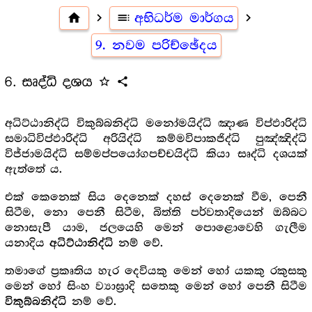
home
navigate_next
toc
අභිධර්ම මාර්ගය
navigate_next
9. නවම පරිච්ඡේදය
6. සෘද්ධි දශය
star_outline
share
අධිට්ඨානිද්ධි විකුබ්බනිද්ධි මනෝමයිද්ධි ඤාණ විප්ඵාරිද්ධි
සමාධිවිප්ඵාරිද්ධි අරියිද්ධි කම්මවිපාකජිද්ධි පුඤ්ඤිද්ධි
විජ්ජාමයිද්ධි සම්මප්පයෝගපච්චයිද්ධි කියා සෘද්ධි දශයක්
ඇත්තේ ය.
එක් කෙනෙක් සිය දෙනෙක් දහස් දෙනෙක් වීම, පෙනී
සිටීම, නො පෙනී සිටීම, බිත්ති පර්වතාදියෙන් ඔබ්බට
නොසැපී යාම, ජලයෙහි මෙන් පොළොවෙහි ගැලීම
යනාදිය
නම් වේ.
අධිට්ඨානිද්ධි
තමාගේ ප්‍ර‍කෘතිය හැර දෙවියකු මෙන් හෝ යකකු රකුසකු
මෙන් හෝ සිංහ ව්‍යාඝ්‍රාදි සතෙකු මෙන් හෝ පෙනී සිටීම
නම් වේ.
විකුබ්බනිද්ධි