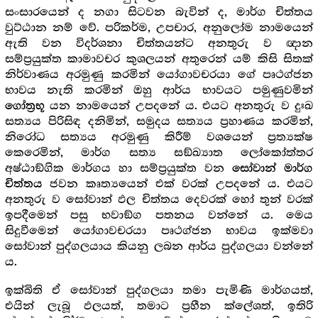
සංසාරයෙන් ද නගා සිටවන බැවින් ද, මාර්ග චිත්තය
වුට්ඨාන නම් වේ. පරිකර්ම, උපචාර, අනුලෝම නාමයෙන්
ඇති වන විදර්ශනා චිත්තයන්ට අනතුරු ව ඥාන
සම්ප්‍ර‍යුක්ත කාමාවචර කුශලයන් අතුරෙන් යම් කිසි සිතක්
නිර්වාණය අරමුණු කරමින් යෝගාවචරයා ගේ පෘථග්ජන
භාවය නැති කරමින් ඔහු ආර්ය භාවයට පමුණුවමින්
යන නාමයෙන් උපදනේ ය. එයට අනතුරු ව දුඃඛ
ගෝත්‍ර‍භූ
සත්‍යය පිරිසිඳ දනිමින්, සමුදය සත්‍යය ප්‍ර‍හාණය කරමින්,
නිරෝධ සත්‍යය අරමුණු කිරීම් වශයෙන් ප්‍ර‍ත්‍යක්ෂ
කෙරෙමින්, මාර්ග සත්‍ය සඞ්ඛ්‍යාත ලෝකෝත්තර
අෂ්ඨාඞ්ගික මාර්ගය හා සම්ප්‍ර‍යුක්ත වන
සෝවාන් මාර්ග
ජවන කෘත්‍යයෙන් එක් වරක් උපදනේ ය. එයට
චිත්තය
අනතුරු ව සෝවාන් ඵල චිත්තය දෙවරක් හෝ තුන් වරක්
ඉපදීමෙන් පසු භවාඞ්ග පතනය වන්නේ ය. මෙය
සිදුවීමෙන් යෝගාවචරයා පෘථග්ජන භාවය ඉක්මවා
සෝවාන් පුද්ගලයාය කියනු ලබන ආර්ය පුද්ගලයා වන්නේ
ය.
ඉක්බිති ඒ සෝවාන් පුද්ගලයා තමා පැමිණි මාර්ගයත්,
එයින් ලැබූ ඵලයත්, තමාට ප්‍ර‍හීන ක්ලේශත්, ඉතිරි