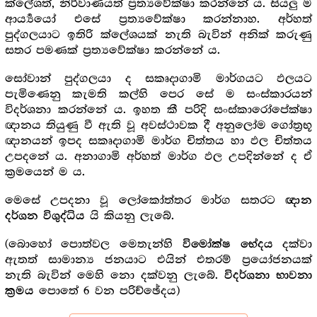
ක්ලේශත්, නිර්වාණයත් ප්‍ර‍ත්‍යවේක්ෂා කරන්නේ ය. සියලු ම
ආර්‍ය්‍යයෝ එසේ ප්‍ර‍ත්‍යවේක්ෂා කරන්නාහ. අර්හත්
පුද්ගලයාට ඉතිරි ක්ලේශයක් නැති බැවින් අනික් කරුණු
සතර පමණක් ප්‍ර‍ත්‍යවේක්ෂා කරන්නේ ය.
සෝවාන් පුද්ගලයා ද සකෘදාගාමි මාර්ගයට ඵලයට
පැමිණෙනු කැමති කල්හි පෙර සේ ම සංස්කාරයන්
විදර්ශනා කරන්නේ ය. ඉහත කී පරිදි සංස්කාරෝපේක්ෂා
ඥානය තියුණු වී ඇති වූ අවස්ථාවක දී අනුලෝම ගෝත්‍ර‍භූ
ඥානයන් ඉපද සකෘදාගාමි මාර්ග චිත්තය හා ඵල චිත්තය
උපදනේ ය. අනාගාමි අර්හත් මාර්ග ඵල උපදින්නේ ද ඒ
ක්‍ර‍මයෙන් ම ය.
මෙසේ උපදනා වූ ලෝකෝත්තර මාර්ග සතරට
ඥාන
යි කියනු ලැබේ.
දර්ශන විශුද්ධිය
(බොහෝ පොත්වල මෙතැන්හි
දක්වා
විමෝක්ෂ භේදය
ඇතත් සාමාන්‍ය ජනයාට එයින් එතරම් ප්‍රයෝජනයක්
නැති බැවින් මෙහි නො දක්වනු ලැබේ.
විදර්ශනා භාවනා
පොතේ 6 වන පරිච්ඡේදය)
ක්‍ර‍මය