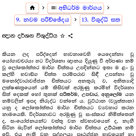
home
navigate_next
toc
අභිධර්ම මාර්ගය
navigate_next
9. නවම පරිච්ඡේදය
navigate_next
13. විශුද්ධි සත
ඥාන දර්ශන විශුද්ධිය
star_outline
share
කියන ලද පරිද්දෙන් භාවනාවෙහි යෙදෙන්නා වූ
යෝගාවචරයා හට විදර්ශනා ඥානය දියුණු වී අර්පණා නම්
වූ ලෝකෝත්තර මාර්ග චිත්තය උපදින්නට ඉතා ම ළං වූ
කල්හි භවාඞ්ග චිත්ත පරම්පරාව සිඳී උපන්නා වූ
මනෝද්වාරාවජ්ජන චිත්තයට අනතුරු ව, අනිත්‍යාදි
ලක්ෂණත්‍රයෙන් යම් කිසිවක් අරමුණු කරමින් විදර්ශනා
සිත් දෙකක් හෝ තුනක්
යන
පරිකර්ම, උපචාර, අනුලෝම
නම්වලින් ඉපද නිරුද්ධ වන්නේ ය. වුට්ඨාන (ව්‍යුත්තාන)
යනු ද ලෝකෝත්තර මාර්ග චිත්තයට ව්‍යවහාර කරන
නාමයෙකි. විදර්ශනාවට අරමුණු වූ සංස්කාර නිමිත්තෙන්
ද, සංයෝජනයන්ට වස්තු වන ස්වභාවයෙන් ද, නැඟී
සිටින බැවින් ලෝකෝත්තර මාර්ග චිත්තය
නම්
උට්ඨාන
වේ. එය ඇති වන පුද්ගලයා පෘථග්ජන භාවයෙන් හා