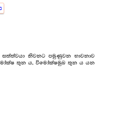
ය
වා සත්ත්වයා නිවනට පමුණුවන භාවනාව
විමෝක්ෂ තුන ය, විමෝක්ෂමුඛ තුන ය යන