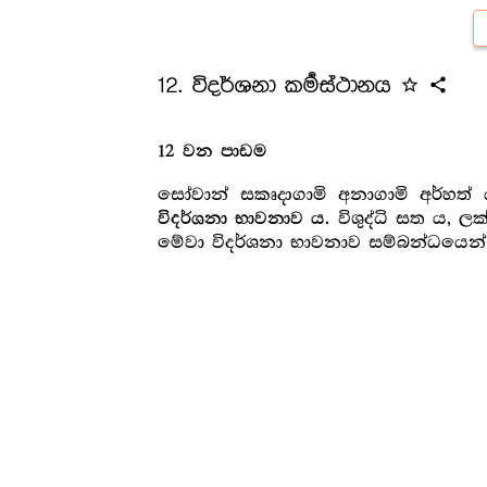
12. විදර්ශනා කර්‍මස්ථානය
star_outline
share
12 වන පාඩම
සෝවාන් සකෘදාගාමි අනාගාමි අර්හත්
. විශුද්ධි සත ය,
විදර්ශනා භාවනාව ය
මේවා විදර්ශනා භාවනාව සම්බන්ධයෙන් ද