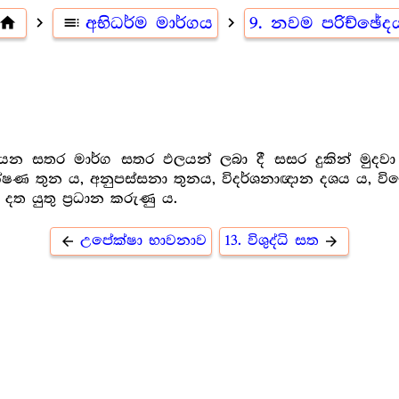
home
navigate_next
toc
අභිධර්ම මාර්ගය
navigate_next
9. නවම පරිච්ඡේද
 යන සතර මාර්ග සතර ඵලයන් ලබා දී සසර දුකින් මුද
 ලක්ෂණ තුන ය, අනුපස්සනා තුනය, විදර්ශනාඥාන දශය ය, 
ත යුතු ප්‍ර‍ධාන කරුණු ය.
උපේක්ෂා භාවනාව
13. විශුද්ධි සත
arrow_back
arrow_forward