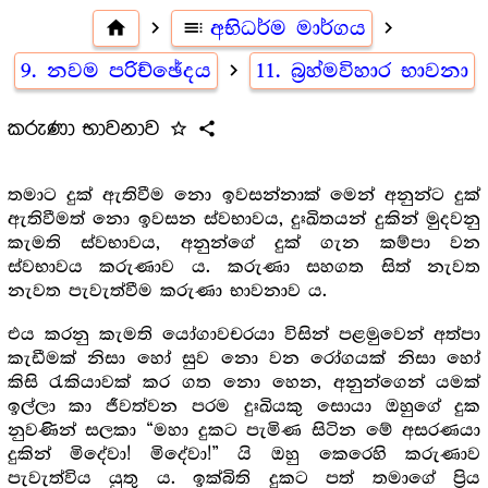
home
navigate_next
toc
අභිධර්ම මාර්ගය
navigate_next
9. නවම පරිච්ඡේදය
navigate_next
11. බ්‍ර‍හ්මවිහාර භාවනා
කරුණා භාවනාව
star_outline
share
තමාට දුක් ඇතිවීම නො ඉවසන්නාක් මෙන් අනුන්ට දුක්
ඇතිවීමත් නො ඉවසන ස්වභාවය, දුඃඛිතයන් දුකින් මුදවනු
කැමති ස්වභාවය, අනුන්ගේ දුක් ගැන කම්පා වන
ස්වභාවය කරුණාව ය. කරුණා සහගත සිත් නැවත
නැවත පැවැත්වීම කරුණා භාවනාව ය.
එය කරනු කැමති යෝගාවචරයා විසින් පළමුවෙන් අත්පා
කැඩීමක් නිසා හෝ සුව නො වන රෝගයක් නිසා හෝ
කිසි රැකියාවක් කර ගත නො හෙන, අනුන්ගෙන් යමක්
ඉල්ලා කා ජීවත්වන පරම දුඃඛියකු සොයා ඔහුගේ දුක
නුවණින් සලකා “මහා දුකට පැමිණ සිටින මේ අසරණයා
දුකින් මිදේවා! මිදේවා!” යි ඔහු කෙරෙහි කරුණාව
පැවැත්විය යුතු ය. ඉක්බිති දුකට පත් තමාගේ ප්‍රිය