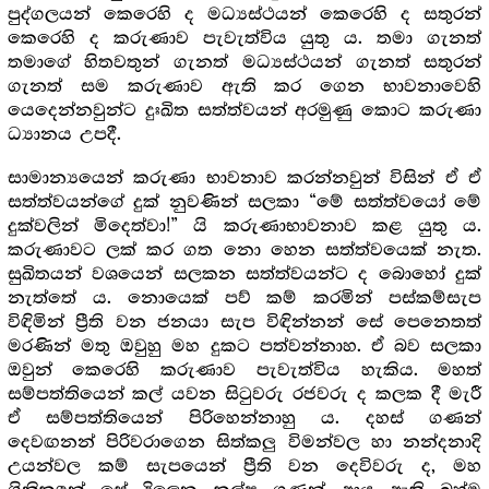
පුද්ගලයන් කෙරෙහි ද මධ්‍යස්ථයන් කෙරෙහි ද සතුරන්
කෙරෙහි ද කරුණාව පැවැත්විය යුතු ය. තමා ගැනත්
තමාගේ හිතවතුන් ගැනත් මධ්‍යස්ථයන් ගැනත් සතුරන්
ගැනත් සම කරුණාව ඇති කර ගෙන භාවනාවෙහි
යෙදෙන්නවුන්ට දුඃඛිත සත්ත්වයන් අරමුණු කොට කරුණා
ධ්‍යානය උපදී.
සාමාන්‍යයෙන් කරුණා භාවනාව කරන්නවුන් විසින් ඒ ඒ
සත්ත්වයන්ගේ දුක් නුවණින් සලකා “මේ සත්ත්වයෝ මේ
දුක්වලින් මිදෙත්වා!” යි කරුණාභාවනාව කළ යුතු ය.
කරුණාවට ලක් කර ගත නො හෙන සත්ත්වයෙක් නැත.
සුඛිතයන් වශයෙන් සලකන සත්ත්වයන්ට ද බොහෝ දුක්
නැත්තේ ය. නොයෙක් පව් කම් කරමින් පස්කම්සැප
විඳිමින් ප්‍රීති වන ජනයා සැප විඳින්නන් සේ පෙනෙතත්
මරණින් මතු ඔවුහු මහ දුකට පත්වන්නාහ. ඒ බව සලකා
ඔවුන් කෙරෙහි කරුණාව පැවැත්විය හැකිය. මහත්
සම්පත්තියෙන් කල් යවන සිටුවරු රජවරු ද කලක දී මැරී
ඒ සම්පත්තියෙන් පිරිහෙන්නාහු ය. දහස් ගණන්
දෙවඟනන් පිරිවරාගෙන සිත්කලු විමන්වල හා නන්දනාදි
උයන්වල කම් සැපයෙන් ප්‍රීති වන දෙවිවරු ද, මහ