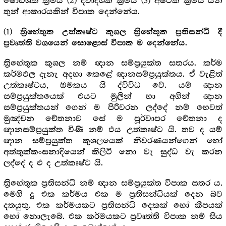
ෂොඩශක ක්‍රමය (2) ද්වාදශක ක්‍රමය (3) අෂ්ටක ක්‍රමය යන
තුන් ආකාරයකින් විපාක දෙන්නේය.
(1)
ත්‍රිහේතුක උත්කෘෂ්ට කුශල ත්‍රිහේතුක ප්‍රතිසන්ධි දී
.
ප්‍රවෘත්ති වශයෙන් සොළොස් විපාක ම දෙන්නේය
ත්‍රිහේතුක කුශල නම් ඥාන සම්ප්‍රයුක්ත සතරය. කර්ම
කර්මඵල දැනැ අදහා කෙළේ ඥානසම්ප්‍රයුක්තය. ඒ වැළිත්
උත්කෘෂ්ටය, ඔමකය යි ද්විවිධ වේ. යම් ඥාන
සම්ප්‍රයුක්තයෙක් එයට මුලින් හා අගින් ඥාන
සම්ප්‍රයුක්තයන් ගෙන් ම පිරිවරන ලද්දේ නම් හෙවත්
මුඤ්චන චේතනාව සේ ම පූර්වාපර චේතනා ද
ඥානසම්ප්‍රයුක්ත විණි නම් එය උත්කෘෂ්ට යි. තව ද යම්
ඥාන සම්ප්‍රයුක්ත කුශලයෙක් නීවරණයන්ගෙන් හෝ
අත්තුක්කංසනාදියෙන් කිලිටි නො වැ සුද්ධ වැ කරන
ලද්දේ ද එ ද උත්කෘෂ්ට යි.
ත්‍රිහේතුක ප්‍රතිසන්ධි නම් ඥාන සම්ප්‍රයුක්ත විපාක සතර ය.
මෙහි දු එක කර්මය එක ම ප්‍රතිසන්ධියක් දෙන බව
දතයුතු. එක කර්මයකට ප්‍රතිසන්ධි දෙකක් හෝ කීපයක්
හෝ නොලැබේ. එක කර්මයකට ප්‍රවෘත්ති විපාක නම් සිය