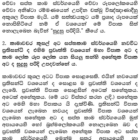
වේවා සප්ත කාම ස්වර්ගයෙහි වේවා රූපලෝකයෙහි
වේවා අනිෂ්ටා රම්මණයෙන් උපදින චක්ඛු විඤ්ඤාණාදීහු
අකුශල විපාක මැයි. යම් සත්ත්‍වයකුට යම් ප්‍රශාද රූපයෙක්
නොපිහිටියේ නම් ඒ වශයෙන් මේ විපාක සිත්
නොලැබෙන බැවින් “සුදුසු පරිදියි.” කීයේ ය.
2.
කාමාවචර කුසල් අට සප්තකාම ස්වර්ගයෙහි නවවිධ
ප්‍රතිසන්ධි ද එහිම ප්‍රවෘත්ති වශයෙන් මහා විපාක අට ද
කාම ලෝක රූප ලෝක යන සියලු තන්හි අහේතුක විපාක
.
අට ද සුදුසු පරිදි උපදවන්නේ
ය
කාමාවචර කුශල අටට විපාක සොළසෙකි. එයින් නවයෙක්
ප්‍රතිසන්ධි වශයෙන් ද සොළස ම ප්‍රවෘත්ති වශයෙන් ද
ලැබේ. ප්‍රවෘත්ති විපාක සොළසින් අටෙක් සහේතුකය.
අටෙක් අහේතුකය. (මේ යට විස්තර කරන ලදි.) සහේතුක
අට මෙහි මහා විපාකය යි දැක්විණි. ප්‍රතිසන්ධි විපාක
වශයෙන් ලැබෙන නවයද ප්‍රවෘත්ති විපාක වශයෙන්
ලැබෙන සහේතුක අට ද සප්ත කාම ස්වර්ගයෙහි මුත්
අපායයෙහි හෝ බ්‍රහ්මලෝකයෙහි නොලැබෙන බව ද
ප්‍රවෘත්ති වශයෙන් ලැබෙන අහේතුක විපාක අට සප්ත
කාම ස්වර්ගයෙහි මෙන්ම සතර අපායයෙහි හා