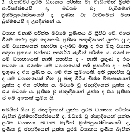
3. රූපාවචර-ප්‍රථම ධ්‍යානය පරිත්ත වැ වැඩීමෙන් බ්‍රහ්ම
පාරිසජ්ජයෙහි ද, මධ්‍යම වැ වැඩීමෙන්
බ්‍රහ්මපුරොහිතයෙහි ද, ප්‍රණීත වැ වැඩීමෙන් මහා
බ්‍රහ්මයෙහි ද උපදින්නේ ය.
ධ්‍යාන වනාහි පරිත්ත මධ්‍යම ප්‍රණීතය යි ත්‍රිවිධ වේ. එසේ
වීමේ හේතු ක්‍රම දෙකෙකි. ප්‍රණීත ඡන්‍දාදියෙන් යුක්ත වූ ද
යම් ධ්‍යානයෙන් අභාවිත ද-ලබ්ධ මාත්‍ර ද එය මතු ධ්‍යාන
සඳහා ප්‍රත්‍යය වන්නට අසමර්ථ බැවින් පරිත්ත ය. එසේ ම
යම් ධ්‍යානයෙක් නාති සුභාවිත ද - නාති ප්‍රගුණ ද එය
මධ්‍යම ය. එසේම යම් ධ්‍යානයෙක් අති සුභාවිත ද - අති
ප්‍රගුණ ද එය ප්‍රණීත ය. මේ එක් ක්‍රමයෙකි. අති සුභාවිත වූ
ද යම් ධ්‍යානයෙක් හීන වූ ඡන්‍ද විරිය චිත්ත විමංසායෙන්
යුක්ත ද එය පරිත්ත ය. මධ්‍යම වූ ඡන්‍දාදියෙන් යුක්ත ද
එය මධ්‍යම ය. ප්‍රණීත වූ ඡන්‍දාදියෙන් යුක්ත ද එය ප්‍රණීත
යි මේ අනෙක් ක්‍රමය යි.
මෙයින් හීන වූ ඡන්‍දාදියෙන් යුක්ත ප්‍රථම ධ්‍යානය පරිත්ත
බැවින් බ්‍රහ්මපාරිසජ්ජයෙහි ද, මධ්‍යම වූ ඡන්‍දාදියෙන් යුක්ත
ප්‍රථම ධ්‍යානය මධ්‍යම බැවින් බ්‍රහ්මපුරෝහිතයෙහි ද,
ප්‍රණීත වූ ඡන්‍දාදියෙන් යුක්ත ප්‍රථම ධ්‍යානය ප්‍රණීත බැවින්