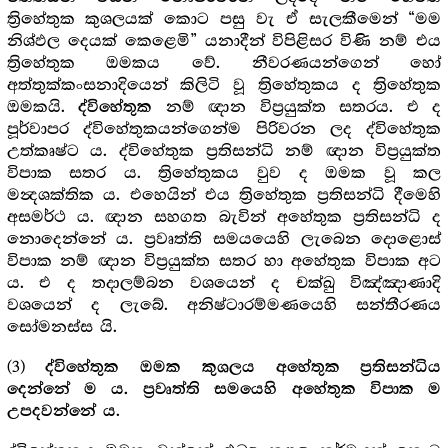
ත්‍රිහේතුක කුශලයක් කොට පසු වැ ඒ සැලකීමෙන් “මම
නිශ්ඵල දෙයක් කෙළෙමි” යනාදීන් විපිළිසර විණි නම් එය
ත්‍රිහේතුක ඔමකය වේ. නීවරණයන්ගෙන් හෝ
අත්තුක්කංසනාදියෙන් කිලිටි වූ ත්‍රිහේතුකය ද ත්‍රිහේතුක
ඔමකයි.
නම් ඥාන විප්‍රයුක්ත සතරය. එ ද
ද්විහේතුක
පූර්වාපර ද්විහේතුකයන්ගෙන්ම පිරිවරන ලද ද්විහේතුක
උත්කෘෂ්ට ය. ද්විහේතුක ප්‍රතිසන්ධි නම් ඥාන විප්‍රයුක්ත
විපාක සතර ය. ත්‍රිහේතුකය වුව ද ඔමක වූ කල
මන්‍දශක්තික ය. එහෙයින් එය ත්‍රිහේතුක ප්‍රතිසන්ධි දීමෙහි
අසමර්ථ ය. ඥාන සහගත බැවින් අහේතුක ප්‍රතිසන්ධි ද
නොදෙන්නේ ය. ප්‍රවෘත්ති සමයයෙහි ලැබෙන දොළොස්
විපාක නම් ඥාන විප්‍රයුක්ත සතර හා අහේතුක විපාක අට
ය. එ ද තදාලම්බන වශයෙන් ද චක්ඛු විඤ්ඤාණාදි
වශයෙන් ද ලැබේ. අනිෂ්ටාරම්මණයෙහි සන්තීරණය
සෝමනස්ස යි.
(3)
ද්විහේතුක ඔමක කුශලය අහේතුක ප්‍රතිසන්ධිය
දෙන්නේ ම ය. ප්‍රවෘත්ති සමයෙහි අහේතුක විපාක ම
.
උපදවන්නේ ය