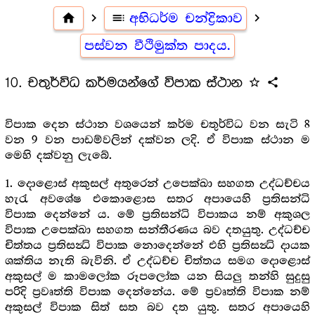
home
navigate_next
toc
අභිධර්ම චන්ද්‍රිකාව
navigate_next
පස්වන වීථිමුක්ත පාදය.
10. චතුර්විධ කර්මයන්ගේ විපාක ස්ථාන
star_outline
share
විපාක දෙන ස්ථාන වශයෙන් කර්ම චතුර්විධ වන සැටි 8
වන 9 වන පාඩම්වලින් දක්වන ලදි. ඒ විපාක ස්ථාන ම
මෙහි දක්වනු ලැබේ.
1. දොළොස් අකුසල් අතුරෙන් උපෙක්ඛා සහගත උද්ධච්චය
හැරැ අවශේෂ එකොළොස සතර අපායෙහි ප්‍රතිසන්ධි
විපාක දෙන්නේ ය. මේ ප්‍රතිසන්ධි විපාකය නම් අකුශල
විපාක උපෙක්ඛා සහගත සන්තීරණය බව දතයුතු. උද්ධච්ච
චිත්තය ප්‍රතිසන්‍ධි විපාක නොදෙන්නේ එහි ප්‍රතිසන්‍ධි දායක
ශක්තිය නැති බැවිනි. ඒ උද්ධච්ච චිත්තය සමග දොළොස්
අකුසල් ම කාමලෝක රූපලෝක යන සියලු තන්හි සුදුසු
පරිදි ප්‍රවෘත්ති විපාක දෙන්නේය. මේ ප්‍රවෘත්ති විපාක නම්
අකුසල් විපාක සිත් සත බව දත යුතු. සතර අපායෙහි