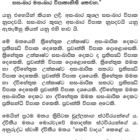
සසංඛාර මසංඛාර විපාකානිති කෙචන.”
යනු එහෙයින් කියන ලදි. අසංඛාර කුශල සසංඛාර විපාක
නූපදවයි. සසංඛාර කුසල අසංඛාර විපාක නූපදවයි යනු
ඇතැම්හු කියත් යනු එහි භාව යි.
මේ මතයෙහි ත්‍රිහේතුක උත්කෘෂ්ට අසංඛාරික දෙකට
ප්‍රතිසන්‍ධි විපාක දෙකෙකි. ප්‍රවෘත්ති විපාක දොළොසෙකි.
ත්‍රිහේතුක උත්කෘෂ්ට සසංඛාරික දෙකට ද ප්‍රතිසන්‍ධි විපාක
දෙකෙකි. ප්‍රවෘත්ති විපාක දොළොසෙකි. ත්‍රිහේතුක ඔමක
හා ද්විහේතුක උත්කෘෂ්ට අසංඛාරික සතරට ප්‍රතිසන්‍ධි
විපාක දෙකෙකි. ප්‍රවෘත්ති විපාක දශයෙකි. ත්‍රිහේතුක ඔමක
හා ද්විහේතුක උත්කෘෂ්ට සසංඛාරික සතරට ප්‍රතිසන්‍ධි
විපාක දෙකෙකි ප්‍රවෘත්ති විපාක දශයෙකි. ද්විහේතුක ඔමක
අසංඛාරික දෙකට හා ද්විහේතුක ඔමක සසංඛාරික දෙකට
ප්‍රතිසන්ධි විපාක එකෙකි. ප්‍රවෘත්ති විපාක අටෙකි.
මෙයින් ප්‍රථම මතය ත්‍රිපිටක චුල්ලනාග ස්ථවිරයන්ගේ ය.
ද්විතීය මතය මොරවැවේ මහාදත්ත ස්ථවිරයන්ගේ ය.
අනුරුද්ධ ස්වාමි ද්විතීය මතය “කෙචි වාදය” කෙළේ ය.