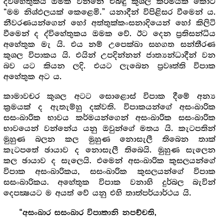
ද්විහේතුකය ඔමක වන්නේ එබඳු කුශල කර්මයක් කොට
“මම නිශ්ඵලයක් කෙළෙමි.” යනාදීන් විපිළිසර වීමෙන් ය.
නීවරණයන්ගෙන් හෝ අත්තුක්කංසනාදියෙන් හෝ කිලිටි
වීමෙන් ද ද්විහේතුකය ඔමක වේ. ඊට දෙන ප්‍රතිසන්ධිය
අහේතුක මැ යි. එය නම් උපෙක්ඛා සහගත සන්තීරණ
කුශල විපාකය යි. එයින් උපදින්නන් ජාත්‍යන්ධාදීන් වන
බව යට කියන ලදි. එයට ලැබෙන ප්‍රවෘත්ති විපාක
අහේතුක අට ය.
කාමාවචර කුශල අටට සොළොස් විපාක දීමේ අන්‍ය
ක්‍රමයක් ද ඇතැම්හු දක්වති. විපාකයන්ගේ අසංඛාරික
සසංඛාරික භාවය කර්මයන්ගෙන් අසංඛාරික සසංඛාරික
භාවයෙන් වන්නේය යනු ඔවුන්ගේ මතය යි. කැටපතින්
මුහුණ බලන කල මුහුණ නොසැලී තිබෙන තාක්
කැටපතේ ඡායාව ද නොසැලී තිබෙයි. මුහුණ සැලෙන
කල ඡායාව ද සැලෙයි. එමෙන් අසංඛාරික කුසලයන්ගේ
විපාක අසංඛාරිකය, සසංඛාරික කුසලයන්ගේ විපාක
සසංඛාරිකය. අහේතුක විපාක වනාහි දුර්බල බැවින්
දෙපක්‍ෂයට ම අයත් වේ යනු එහි තාත්පර්යාර්ථය යි.
“අසංඛාර සසංඛාර විපාකානි නපච්චති,