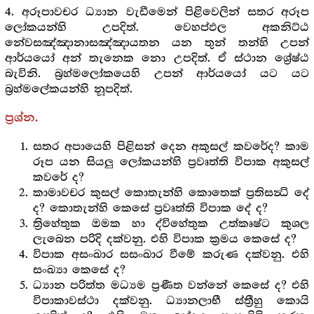
4. අරූපාවචර ධ්‍යාන වැඩීමෙන් පිළිවෙලින් සතර අරූප
ලෝකයන්හි උපදිත්. වෙහප්ඵල අකනිට්ඨ
නේවසඤ්ඤානාසඤ්ඤායතන යන තුන් තන්හි උපන්
ආර්යයෝ අන් තැනෙක නො උපදිත්. ඒ ස්ථාන ශ්‍රේෂ්ඨ
බැවිනි. බ්‍රහ්මලෝකයෙහි උපන් ආර්යයෝ යට යට
බ්‍රහ්මලේකයන්හි නූපදිත්.
ප්‍රශ්න.
සතර අපායෙහි පිළිසන් දෙන අකුසල් කවරේද? කාම
රූප යන සියලු ලෝකයන්හි ප්‍රවෘත්ති විපාක අකුසල්
කවරේ ද?
කාමාවචර කුසල් කොතැන්හි කොතෙක් ප්‍රතිසන්‍ධි දේ
ද? කොතැන්හි කෙසේ ප්‍රවෘත්ති විපාක දේ ද?
ත්‍රිහේතුක ඔමක හා ද්විහේතුක උත්කෘෂ්ට කුශල
ලැබෙන පරිදි දක්වනු. එහි විපාක ක්‍රමය කෙසේ ද?
විපාක අසංඛාර සසංඛාර වීමේ කරුණ දක්වනු. එහි
සංඛ්‍යා කෙසේ ද?
ධ්‍යාන පරිත්ත මධ්‍යම ප්‍රණීත වන්නේ කෙසේ ද? එහි
විපාකාවස්ථා දක්වනු. ධ්‍යානලාභී ස්ත්‍රීහු කොයි