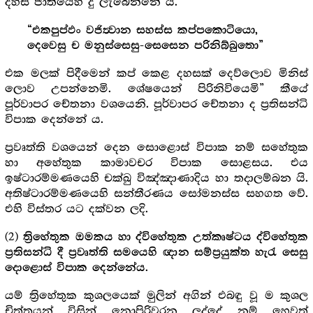
දහස් ජාතියෙහි දු ලැබෙන්නේ ය.
“එකපුප්ඵං වජිත්‍වාන සහස්ස කප්පකොටියො,
දෙවෙසු ච මනුස්සෙසු-සෙසෙන පරිනිබ්බුතො”
එක මලක් පිදීමෙන් කප් කෙළ දහසක් දෙව්ලොව මිනිස්
ලොව උපන්නෙමි. ශේෂයෙන් පිරිනිවියෙමි” කීයේ
පූර්වාපර චේතනා වශයෙනි. පූර්වාපර චේතනා ද ප්‍රතිසන්ධි
විපාක දෙන්නේ ය.
ප්‍රවෘත්ති වශයෙන් දෙන සොළොස් විපාක නම් සහේතුක
හා අහේතුක කාමාවචර විපාක සොළසය. එය
ඉෂ්ටාරම්මණයෙහි චක්ඛු විඤ්ඤාණාදිය හා තදාලම්බන යි.
අතිෂ්ටාරම්මණයෙහි සන්තීරණය සෝමනස්ස සහගත වේ.
එහි විස්තර යට දක්වන ලදි.
(2)
ත්‍රිහේතුක ඔමකය හා ද්විහේතුක උත්කෘෂ්ටය ද්විහේතුක
ප්‍රතිසන්ධි දී ප්‍රවෘත්ති සමයෙහි ඥාන සම්ප්‍රයුක්ත හැරැ සෙසු
.
දොළොස් විපාක දෙන්නේය
යම් ත්‍රිහේතුක කුශලයෙක් මුලින් අගින් එබඳු වූ ම කුශල
චිත්තයන් විසින් නොපිරිවරන ලද්දේ නම් හෙවත්