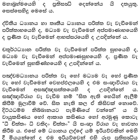
මහාබ්‍රහ්මයෙහි ද ප්‍රතිසන්‍ධි දෙන්නේය යි දතයුතු.
සෙස්සෙහිදු මෙසේ ය.
ද්විතීය ධ්‍යානය හා තෘතීය ධ්‍යානය පරිත්ත වැ වැඩීමෙන්
පරිත්තාභයෙහි ද, මධ්‍යම වැ වැඩීමෙන් අප්පමාණාභයෙහි
ද ප්‍රණීත වැ වැඩීමෙන් ආභස්සරයෙහි ද උපදින්නේ ය.
චතුර්ථධ්‍යාන පරිත්ත වැ වැඩීමෙන් පරිත්ත සුභයෙහි ද,
මධ්‍යම වැ වැඩීමෙන් අප්පමාණසුභයෙහි ද, ප්‍රණීත වැ
වැඩීමෙන් සුභකිණ්හයෙහි ද උපදින්නේ ය.
පඤ්චමධ්‍යානය පරිත්ත වැ හෝ මධ්‍යම වැ හෝ ප්‍රණීත
වැ හෝ වැඩීමෙන් වෙහප්ඵලයෙහි ද එම සංඥාවිරාග වැ
වැඩීමෙන් අසඤ්ඤසත්තයෙහි ද උපදින්නේ ය.
සඤ්ඤාවිරාග වැ වැඩීම නම් “සිත ඇති හෙයින් ඇලීම්
කිපීම් මුලාවීම් වේ. සිත නැති කල ඒ කිසිවක් නොවේ.
දිට්ඨධම්ම නිබ්බානයට පැමිණියේ වන්නේ” ය යි
වායුකසිණය හෝ ආකාශ කසිණය හෝ අරමුණු කොටැ
“ධී චිත්තං ධි වතිදං චිත්තං” යි සංඥා විරාග වැ භාවනා
කිරීම ය. එසේ මේ ධ්‍යානය ලද්දේ යම් ඉරියව්වකින් මෙහි
දී මියයන්නේ ද එම ඉරියව්වෙන් එහි රූප ප්‍රතිසන්‍ධිය