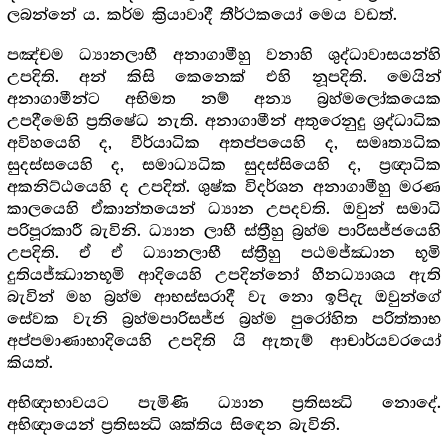
ලබන්නේ ය. කර්ම ක්‍රියාවාදී තීර්ථකයෝ මෙය වඩත්.
පඤ්චම ධ්‍යානලාභී අනාගාමීහු වනාහි ශුද්ධාවාසයන්හි
උපදිති. අන් කිසි කෙනෙක් එහි නූපදිති. මෙයින්
අනාගාමීන්ට අභිමත නම් අන්‍ය බ්‍රහ්මලෝකයෙක
උපදීමෙහි ප්‍රතිෂේධ නැති. අනාගාමීන් අතුරෙනුදු ශ්‍රද්ධාධික
අවිහයෙහි ද, වීර්යාධික අතප්පයෙහි ද, සමෘත්‍යධික
සුදස්සයෙහි ද, සමාධ්‍යධික සුදස්සියෙහි ද, ප්‍රඥාධික
අකනිට්ඨයෙහි ද උපදිත්. ශුෂ්ක විදර්ශන අනාගාමීහු මරණ
කාලයෙහි ඒකාන්තයෙන් ධ්‍යාන උපදවති. ඔවුන් සමාධි
පරිපූරකාරී බැවිනි. ධ්‍යාන ලාභී ස්ත්‍රීහු බ්‍රහ්ම පාරිසජ්ජයෙහි
උපදිති. ඒ ඒ ධ්‍යානලාභී ස්ත්‍රීහු පඨමජ්ඣාන භූමි
දුතියජ්ඣානභූමි ආදියෙහි උපදින්නෝ හීනධ්‍යාශය ඇති
බැවින් මහ බ්‍රහ්ම ආභස්සරාදී වැ නො ඉපිදැ ඔවුන්ගේ
සේවක වැනි බ්‍රහ්මපාරිසජ්ජ බ්‍රහ්ම පුරෝහිත පරිත්තාභ
අප්පමාණාභාදියෙහි උපදිති යි ඇතැම් ආචාර්යවරයෝ
කියත්.
අභිඥාභාවයට පැමිණි ධ්‍යාන ප්‍රතිසන්‍ධි නොදේ.
අභිඥායෙන් ප්‍රතිසන්‍ධි ශක්තිය සිඳෙන බැවිනි.