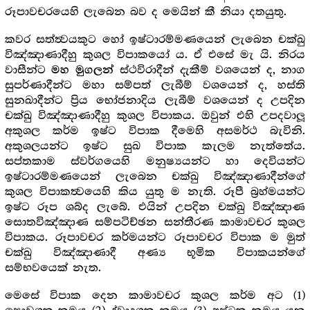
රූපාවචරයෙහි ලැබෙන බව ද මෙයින් කී නියා දතයුතු.
කවර සත්ත්‍වයකුට හෝ ඉෂ්ටාරම්මණයෙන් ලැබෙන චක්ඛු
විඤ්ඤාණාදීහු කුශල විපාකයෝ ය. ඒ එසේ මැ යි. නිරය
වාසීන්ට
ස්ථවිරාදීන් දැකීම් වශයෙන් ද, නාග
මහ මුගලන්
සුපර්ණාදීන්ට මහා සම්පත් ලැබීම් වශයෙන් ද, හස්ති
සුනඛාදීන්ට ප්‍රිය භෝජනාදිය ලැබීම් වශයෙන් ද උපදින
චක්ඛු විඤ්ඤාණාදීහු කුශල විපාකය. ඔවුන් එහි උපදවාලූ
අකුශල කර්ම ඉෂ්ට විපාක දීමෙහි අසමර්ථ බැවිනි.
අකුශලයන්ට ඉෂ්ට සුඛ විපාක කැලම නැත්තේය.
සප්තකාම ස්වර්ගයෙහි මනුෂ්‍යයන්ට හා දෙවියන්ට
ඉෂ්ටාරම්මණයෙන් ලැබෙන චක්ඛු විඤ්ඤාණාදීන්ගේ
කුශල විපාකත්‍වයෙහි කිය යුතු ම නැති. රූපී බ්‍රහ්මයන්ට
ඉෂ්ට රූප ශබ්ද ලැබේ. එයින් උපදින චක්ඛු විඤ්ඤාණ
සොතවිඤ්ඤාණ සම්පටිච්ඡන සන්තීරණ කාමාවචර කුශල
විපාකය. රූපාවචර කර්මයන්ට රූපාවචර විපාක ම මුත්
චක්ඛු විඤ්ඤාණාදී අණ්‍ය භූමික විපාකයන්ගේ
සම්භවයෙක් නැත.
මෙසේ විපාක දෙන කාමාවචර කුශල කර්ම අට (1)