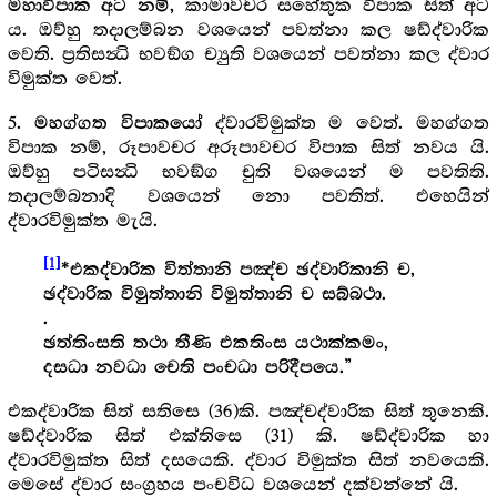
කාමාවචර සහේතුක විපාක සිත් අට
මහාවිපාක අට නම්,
ය. ඔව්හු තදාලම්බන වශයෙන් පවත්නා කල ෂඩ්ද්වාරික
වෙති. ප්‍රතිසන්‍ධි භවඞ්ග ච්‍යුති වශයෙන් පවත්නා කල ද්වාර
විමුක්ත වෙත්.
5.
ද්වාරවිමුක්ත ම වෙත්. මහග්ගත
මහග්ගත විපාකයෝ
විපාක නම්, රූපාවචර අරූපාවචර විපාක සිත් නවය යි.
ඔව්හු පටිසන්‍ධි භවඞ්ග චුති වශයෙන් ම පවතිති.
තදාලම්බනාදි වශයෙන් නො පවතිත්. එහෙයින්
ද්වාරවිමුක්ත මැයි.
[1]
*එකද්වාරික විත්තානි පඤ්ච ඡද්වාරිකානි ච,
ඡද්වාරික විමුත්තානි විමුත්තානි ච සබ්බථා.
.
ඡත්තිංසති තථා තීණි එකතිංස යථාක්කමං,
දසධා නවධා චෙති පංචධා පරිදීපයෙ.”
එකද්වාරික සිත් සතිසෙ (36)කි. පඤ්චද්වාරික සිත් තුනෙකි.
ෂඩ්ද්වාරික සිත් එක්තිසෙ (31) කි. ෂඩ්ද්වාරික හා
ද්වාරවිමුක්ත සිත් දසයෙකි. ද්වාර විමුක්ත සිත් නවයෙකි.
මෙසේ ද්වාර සංග්‍රහය පංචවිධ වශයෙන් දක්වන්නේ යි.