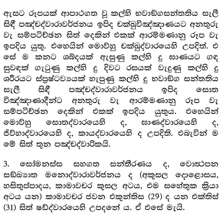
ඇසට රූපයක් ආපාථගත වූ කල්හි භවාඞ්ගසන්තතිය සැලී
සිඳී පඤ්චද්වාරාවර්ජනය ඉපිද චක්ඛුවිඤ්ඤාණයට අනතුරු
වැ සම්පටිච්ඡන සිත් දෙකින් එකක් ආරම්මණානු රූප වැ
ඉපදිය යුතු. එහෙයින් මොව්හු චක්ඛුද්වාරයෙහි උපදිත්. එ
සේ ම කනට ශබ්දයක් ඇසුණු කල්හි දු ඝාණයට ගඳ
සුවඳක් ගැටුණු කල්හි දු දිවට රසයක් වැදුණු කල්හි දු
ශරීරයට ස්ප්‍රෂ්ටව්‍යයක් හැපුණු කල්හි දු භවාඞ්ග සන්තතිය
සැලී සිඳී පඤ්චද්වාරාවර්ජනය ඉපිද සොත
විඤ්ඤාණාදීන්ට අනතුරු වැ ආරම්මණානු රූප වැ
සම්පටිච්ඡන දෙකින් එකක් ඉපදිය යුතුය. එහෙයින්
මොව්හු සොතද්වාරයෙහි ද, ඝාණද්වාරයෙහි ද,
ජිව්හාද්වාරයෙහි ද, කායද්වාරයෙහි ද උපදිති. එබැවින් ම
මේ සිත් තුන පඤ්චද්වාරිකයි.
3. සෝමනස්ස සහගත සන්තීරණය ද, වොත්‍ථපන
සඞ්ඛ්‍යාත මනොද්වාරාවර්ජනය ද (අකුසල දොළොසය,
හසිතුප්පාදය, කාමාවචර කුසල අටය, එම සහේතුක ක්‍රියා
අටය යන) කාමාවචර ජවන එකුන්තිස (29) ද යන එක්තිස්
(31) සිත් ෂඩ්ද්වාරයෙහි උපදනේ ය. ඒ එසේ මැයි.