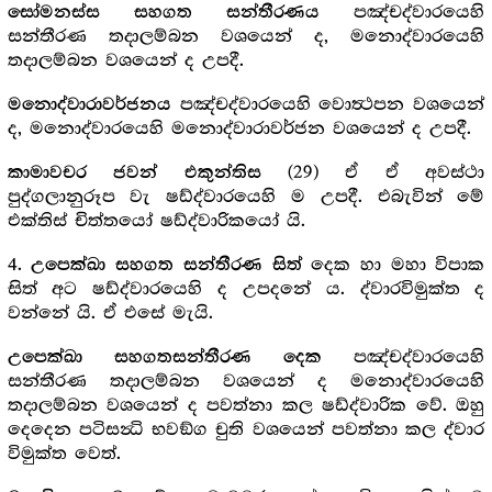
පඤ්චද්වාරයෙහි
සෝමනස්ස සහගත සන්තීරණය
සන්තීරණ තදාලම්බන වශයෙන් ද, මනොද්වාරයෙහි
තදාලම්බන වශයෙන් ද උපදී.
පඤ්චද්වාරයෙහි වොත්‍ථපන වශයෙන්
මනොද්වාරාවර්ජනය
ද, මනොද්වාරයෙහි මනොද්වාරාවර්ජන වශයෙන් ද උපදී.
(29) ඒ ඒ අවස්ථා
කාමාවචර ජවන් එකුන්තිස
පුද්ගලානුරූප වැ ෂඩ්ද්වාරයෙහි ම උපදී. එබැවින් මේ
එක්තිස් චිත්තයෝ ෂඩ්ද්වාරිකයෝ යි.
4.
දෙක හා මහා විපාක
උපෙක්ඛා සහගත සන්තීරණ සිත්
සිත් අට ෂඩ්ද්වාරයෙහි ද උපදනේ ය. ද්වාරවිමුක්ත ද
වන්නේ යි. ඒ එසේ මැයි.
පඤ්චද්වාරයෙහි
උපෙක්ඛා සහගතසන්තීරණ දෙක
සන්තීරණ තදාලම්බන වශයෙන් ද මනොද්වාරයෙහි
තදාලම්බන වශයෙන් ද පවත්නා කල ෂඩ්ද්වාරික වේ. ඔහු
දෙදෙන පටිසන්‍ධි භවඞ්ග චුති වශයෙන් පවත්නා කල ද්වාර
විමුක්ත වෙත්.