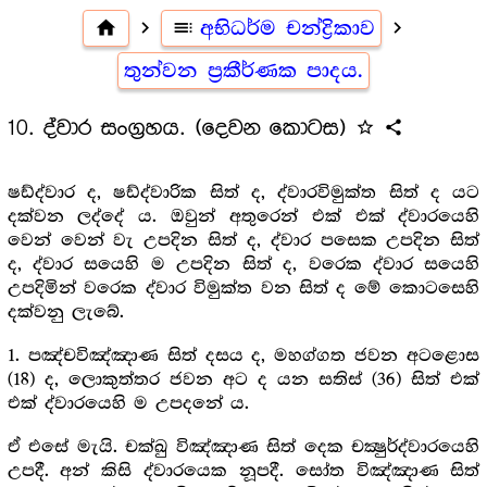
home
navigate_next
toc
අභිධර්ම චන්ද්‍රිකාව
navigate_next
තුන්වන ප්‍රකීර්ණක පාදය.
10. ද්වාර සංග්‍රහය. (දෙවන කොටස)
star_outline
share
ෂඩ්ද්වාර ද, ෂඩ්ද්වාරික සිත් ද, ද්වාරවිමුක්ත සිත් ද යට
දක්වන ලද්දේ ය. ඔවුන් අතුරෙන් එක් එක් ද්වාරයෙහි
වෙන් වෙන් වැ උපදින සිත් ද, ද්වාර පසෙක උපදින සිත්
ද, ද්වාර සයෙහි ම උපදින සිත් ද, වරෙක ද්වාර සයෙහි
උපදිමින් වරෙක ද්වාර විමුක්ත වන සිත් ද මේ කොටසෙහි
දක්වනු ලැබේ.
1. පඤ්චවිඤ්ඤාණ සිත් දසය ද, මහග්ගත ජවන අටළොස
(18) ද, ලොකුත්තර ජවන අට ද යන සතිස් (36) සිත් එක්
එක් ද්වාරයෙහි ම උපදනේ ය.
ඒ එසේ මැයි. චක්ඛු විඤ්ඤාණ සිත් දෙක චක්‍ෂුර්ද්වාරයෙහි
උපදී. අන් කිසි ද්වාරයෙක නූපදී. සෝත විඤ්ඤාණ සිත්