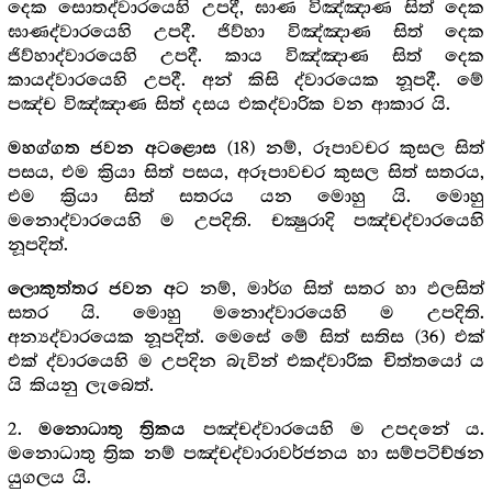
දෙක සොතද්වාරයෙහි උපදී, ඝාණ විඤ්ඤාණ සිත් දෙක
ඝාණද්වාරයෙහි උපදී. ජිව්හා විඤ්ඤාණ සිත් දෙක
ජිව්හාද්වාරයෙහි උපදී. කාය විඤ්ඤාණ සිත් දෙක
කායද්වාරයෙහි උපදී. අන් කිසි ද්වාරයෙක නූපදී. මේ
පඤ්ච විඤ්ඤාණ සිත් දසය එකද්වාරික වන ආකාර යි.
(18) නම්, රූපාවචර කුසල සිත්
මහග්ගත ජවන අටළොස
පසය, එම ක්‍රියා සිත් පසය, අරූපාවචර කුසල සිත් සතරය,
එම ක්‍රියා සිත් සතරය යන මොහු යි. මොහු
මනොද්වාරයෙහි ම උපදිති. චක්‍ෂුරාදි පඤ්චද්වාරයෙහි
නූපදිත්.
නම්, මාර්ග සිත් සතර හා ඵලසිත්
ලොකුත්තර ජවන අට
සතර යි. මොහු මනොද්වාරයෙහි ම උපදිති.
අන්‍යද්වාරයෙක නූපදිත්. මෙසේ මේ සිත් සතිස (36) එක්
එක් ද්වාරයෙහි ම උපදින බැවින් එකද්වාරික චිත්තයෝ ය
යි කියනු ලැබෙත්.
2.
පඤ්චද්වාරයෙහි ම උපදනේ ය.
මනොධාතු ත්‍රිකය
මනොධාතු ත්‍රික නම් පඤ්චද්වාරාවර්ජනය හා සම්පටිච්ඡන
යුගලය යි.