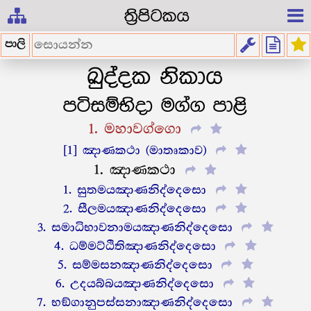
ත්‍රිපිටකය
පාලි
ඛුද්දක නිකාය
පටිසම්භිදා මග්ග පාළි
1. මහාවග්ගො
[1] ඤාණකථා (මාතෘකාව)
1. ඤාණකථා
1. සුතමයඤාණනිද්දෙසො
2. සීලමයඤාණනිද්දෙසො
3. සමාධිභාවනාමයඤාණනිද්දෙසො
4. ධම්මට්ඨිතිඤාණනිද්දෙසො
5. සම්මසනඤාණනිද්දෙසො
6. උදයබ්බයඤාණනිද්දෙසො
7. භඞ්ගානුපස්සනාඤාණනිද්දෙසො