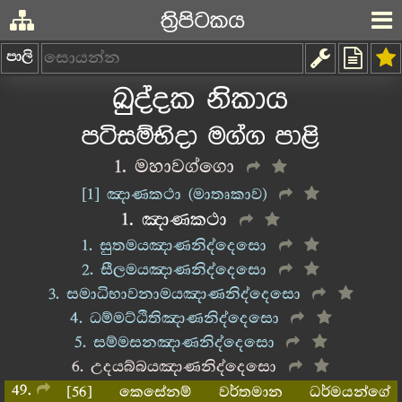
ත්‍රිපිටකය
පාලි
ඛුද්දක නිකාය
පටිසම්භිදා මග්ග පාළි
1. මහාවග්ගො
[1] ඤාණකථා (මාතෘකාව)
1. ඤාණකථා
1. සුතමයඤාණනිද්දෙසො
2. සීලමයඤාණනිද්දෙසො
3. සමාධිභාවනාමයඤාණනිද්දෙසො
4. ධම්මට්ඨිතිඤාණනිද්දෙසො
5. සම්මසනඤාණනිද්දෙසො
6. උදයබ්බයඤාණනිද්දෙසො
49
[56] කෙසේනම් වර්තමාන ධර්මයන්ගේ