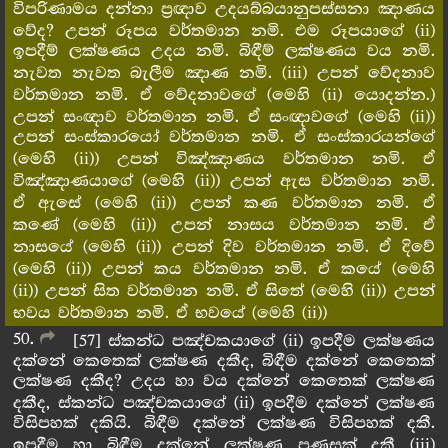
විපරිණාමය දන්නා ප්‍රඥාව උදයබ්බයානුපස්සනා ඤාණය
වේද? උපන් රූපය වර්තමාන නමි. එම රූපයාගේ (ii)
ඉපදීම් ලක්ෂණය උදය නමි. බිඳීම් ලක්ෂණය වය නමි.
නැවත නැවත බැලීම ඤාණ නමි. (iii) උපන් වේදනාව
වර්තමාන නමි. ඒ වේදනාවගේ (මෙහි (ii) යොදන්න.)
උපන් සංඥාව වර්තමාන නමි. ඒ සංඥාවගේ (මෙහි (ii))
උපන් සංස්කාරයෝ වර්තමාන නමි. ඒ සංස්කාරයන්ගේ
(මෙහි (ii)) උපන් විඤ්ඤාණය වර්තමාන නමි. ඒ
විඤ්ඤාණයාගේ (මෙහි (ii)) උපන් ඇස වර්තමාන නමි.
ඒ ඇසේ (මෙහි (ii)) උපන් කණ වර්තමාන නමි. ඒ
කණේ (මෙහි (ii)) උපන් නාසය වර්තමාන නමි. ඒ
නාසයේ (මෙහි (ii)) උපන් දිව වර්තමාන නමි. ඒ දිවේ
(මෙහි (ii)) උපන් කය වර්තමාන නමි. ඒ කයේ (මෙහි
(ii)) උපන් සිත වර්තමාන නමි. ඒ සිතේ (මෙහි (ii)) උපන්
භවය වර්තමාන නමි. ඒ භවයේ (මෙහි (ii))
50
[57] ස්කන්ධ පඤ්චකයාගේ (ii) ඉපදීම ලක්ෂණය
දක්නේ කෙතෙක් ලක්ෂණ දකීද, බිඳීම දක්නේ කෙතෙක්
ලක්ෂණ දකීද? උදය හා වය දක්නේ කෙතෙක් ලක්ෂණ
දකීද, ස්කන්ධ පඤ්චකයාගේ (ii) ඉපදීම දක්නේ ලක්ෂණ
විසිපහක් දකියි. බිඳීම දක්නේ ලක්ෂණ විසිපහක් දකී.
ඉපදීම හා බිඳීම දක්නේ ලක්ෂණ පණසක් දකී (iii)