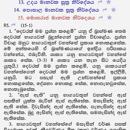
13. උදය මානවක සූත්‍ර නිර්දේශය
14. පොසාල මානවක සූත්‍ර නිර්දේශය
15. මොඝරාජ මානවක නිර්දෙශය
85
(15-1)
1. “දෙවරක් මම ප්‍රශ්න කළෙමි” යනු ඒ බ්‍රාහ්මණ තෙම
දෙවරක් භාග්‍යවත් බුදුන්ගෙන් ප්‍රශ්න විචාළේය. ප්‍රශ්න
විචාළ ඔහුට භාග්‍යවතුන් වහන්සේ ප්‍රකාශ නොකළසේක.
මේ අන්තයෙහි ඒ බ්‍රාහ්මණයාගේ ඉන්ද්‍රිය පරිපාකය
වන්නේය, එබැවිනි. ශාක්‍ය යනු භාග්‍යවතුන් වහන්සේ
ශාක්‍ය සේක. (3-3) 8 ශාක්‍ය යන තැන සිට යෙදිය
යුතුයි.) දෙවරක් මම ප්‍රශ්න කළෙමි, යනු ශාක්‍යයන්
වහන්සේගෙන් දෙවරක් මම ප්‍රශ්න කළෙමි, ඉල්ලීමි,
යනුයි. මට පසැස් ඇති උන්වහන්සේ ප්‍රකාශ
නොකළසේක, දේශනා නොකළ සේක, නොපැනවූසේක,
නොතැබූසේක.
2. “ඇස් ඇති” යනු භාග්‍යවතුන් වහන්සේ ඇස්
පසකින් යුක්ත බැවින් ඇස් ඇතිසේක. මසැසින්ද ඇස්
ඇති සේක. දිවැසින්ද ඇස් ඇතිසේක, පැනැසින්ද ඇස්
ඇතිසේක. බුදු ඇසින්ද ඇස් ඇතිසේක, සමතැසින්ද ඇස්
ඇතිසේක.
3. භාග්‍යවතුන් වහන්සේගේ මසැසින් වර්ණ පසක්