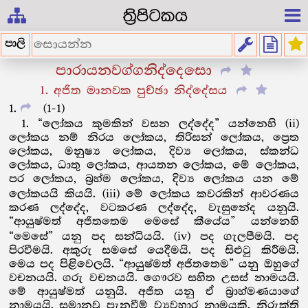
ත්‍රිපිටකය
පාලි
පාරායනවග්ගනිද්දෙසො
1. අජිත මානවක පුච්ඡා නිද්දේසය
1
(1-1)
1. “ලෝකය කුමකින් වසන ලද්දේද” යන්නෙහි (ii)
ලෝකය නම් නිරය ලෝකය, තිරිසන් ලෝකය, ප්‍රෙත
ලෝකය, මනුෂ්‍ය ලෝකය, දිව්‍ය ලෝකය, ස්කන්ධ
ලෝකය, ධාතු ලෝකය, ආයතන ලෝකය, මේ ලෝකය,
පර ලෝකය, බ්‍රහ්ම ලෝකය, දිව්‍ය ලෝකය යන මේ
ලෝකයයි කියයි. (iii) මේ ලෝකය කවරකින් ආවරණය
කරණ ලද්දේද, වටකරණ ලද්දේද, වැසුනේද යනුයි.
“ආයුෂ්මත් අජිතතෙම මෙසේ කීයේය” යන්නෙහි
“මෙසේ” යනු පද සන්ධියයි. (iv) පද ගැලපීමයි. පද
පිරවීමයි. අකුරු සමසේ යෙදීමයි. පද සිළුටු කිරීමයි.
මෙය පද පිළිවෙලයි. “ආයුෂ්මත් අජිතතෙම” යනු ඔහුගේ
වචනයයි. ගරු වචනයයි. ගෞරව සහිත උසස් නාමයයි.
මේ ආයුෂ්මත් යනුයි. අජිත යනු ඒ බ්‍රාහ්මණයාගේ
නාමයයි. සමානවූ පැනවීම් ව්‍යවහාර නාමයකි. නිරුක්ති