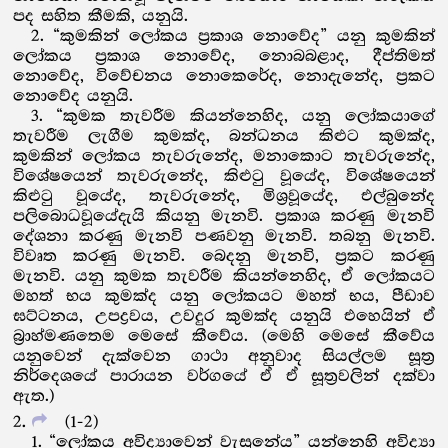
පද සහිත කීමකි, යනුයි.
2. “කුමකින් ලෝකය ප්‍රකාශ නොවේද” යනු කුමකින්
ලෝකය ප්‍රකාශ නොවේද, නොබබළාද, දීප්තිමත්
නොවේද, විවේචනය නොකෙරේද, නොදැනේද, ප්‍රකට
නොවේද යනුයි.
3. “කුමක තැවරීම කියන්නෙහිද, යනු ලෝකයාගේ
තැවරීම ලැගීම කුමක්ද, බන්ධනය කිළුට කුමක්ද,
කුමකින් ලෝකය තැවරුනේද, මනාකොට තැවරුනේද,
විශේෂයෙන් තැවරුනේද, කිළුටු වූයේද, විශේෂයෙන්
කිළුටු වූයේද, තැවරුනේද, මිශ්‍රවූයේද, එල්බුනේද
පලිබොධවූයේදැයි කියනු මැනවි. ප්‍රකාශ කරණු මැනවි
දේශනා කරණු මැනවි පණවනු මැනවි. තබනු මැනවි.
විවෘත කරණු මැනවි. බෙදනු මැනවි, ප්‍රකට කරණු
මැනවි. යනු කුමක තැවරීම කියන්නෙහිද, ඒ ලෝකයට
මහත් භය කුමක්ද යනු ලෝකයට මහත් භය, පීඩාව
ඝට්ටනය, උපද්‍රවය, උවදුර කුමක්ද යනුයි එහෙයින් ඒ
බ්‍රාහ්මණතෙම මෙසේ කීවේය. (මෙහි මෙසේ කීවේය
යනුවෙන් දැක්වෙන ගාථා අනුවාද සියල්ලම සූත්‍ර
නිර්දෙශයේ පාරායන වර්ගයේ ඒ ඒ සූත්‍රවලින් දක්වා
ඇත.)
2
(1-2)
1. “ලෝකය අවිද්‍යාවෙන් වැසුනේය” යන්නෙහි අවිද්‍යා