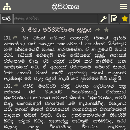
ත්‍රිපිටකය
පාලි
3. මහා පරිනිර්වාණ සූත්‍රය
131
මා විසින් මෙසේ අසනලදී. (මාගේ ඇසීම
මෙසේය.) එක් කලෙක භාග්‍යවතුන් වහන්සේ ගිජ්ජකූට
නම් පර්වතයෙහි වාසය කරණසේක. ඒ කාලයෙහි මගධ
රටට අධිපති වෙදෙහි නම් දේවියගේ පුත්‍රවූ අජාසත්
රජතෙමේ වැදැ රට රජුන් යටත් කර ගැනීමට යනු
කැමැත්තේ වේ. ඒ අජාසත් රජතෙමේ මෙසේ කියයි.
‘මම වනාහි මහත් ඍද්ධි ඇත්තාවූ මහත් ආනුභාව
ඇත්තාවූ මේ වැදැ රජුන් නැති කර දමන්නෙමියි යනුයි.’
132
එවිට මගධරට රජවූ විදෙහ දේවියගේ පුත්‍ර
අජාසත් රජ මගධරට මහාමාත්‍යවූ වස්සකාර
බ්‍රාහ්මණයාට කථාකර මෙසේ කීයේය. “බ්‍රාහ්මණය, මෙහි
එනු, භාග්‍යවතුන් වහන්සේ යම් තැනෙක්හිද, එතැනට
යව, ගොස් මාගේ වචනයෙන් භාග්‍යවතුන් වහන්සේගේ
පාදයන් හිසින් වඳුව. වැඳ, උන්වහන්සේගේ නිරෝගී
බවද, නිදුක් බවද, සැහැල්ලු පැවතුම් ඇතිබවද, ශරීර
බලයද, පහසු විහරණයද විචාරව. නැවතද,