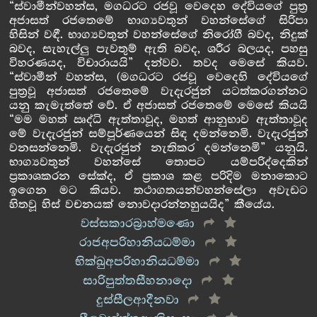
“ස්වාමීන්වහන්ස, මගධරට රජවූ වෙදෙහ දේවියගේ පුත්‍ර
අජාසත් රජතෙමේ භාග්‍යවතුන් වහන්සේගේ සිරිපා
හිසින් වඳී. භාග්‍යවතුන් වහන්සේගේ නිරෝගී බවද, නිදුක්
බවද, සැහැල්ලු පැවතුම් ඇති බවද, ශරීර බලයද, පහසු
විහරණයද, විචාරායයි” දන්වව. තවද මෙසේ කියව.
“ස්වාමීන් වහන්ස, (මගධරට රජවූ වෙදෙහි දේවියගේ
පුත්‍රවූ අජාසත් රජතෙමේ වැදැරජුන් යටත්කරගන්නට
යනු කැමැත්තේ වේ. ඒ අජාසත් රජතෙමේ මෙසේ කියයි
“මම මහත් ඍද්ධි ඇත්තාවූද, මහත් ආනුභාව ඇත්තාවූද
මේ වැදැරජුන් සම්පූර්ණයෙන් සිඳ දමන්නෙමි. වැදැරජුන්
වනසන්නෙමි. වැදැරජුන් නැතිකර දමන්නෙමි” යනුයි.
භාග්‍යවතුන් වහන්සේ තොපට යම්පරිද්දෙකින්
ප්‍රකාශකරන සේක්ද, ඒ ප්‍රකාශ කළ පරිදිම මනාකොට
ඉගෙන මට කියව. තථාගතයන්වහන්සේලා අවැඩට
හිතවූ හිස් වචනයක් නොවදාරන්නහුයයිද” කීයේය.
වස්සකාරබ්‍රාහ්මණො
රාජඅපරිහානියධම්මා
භික්ඛුඅපරිහානියධම්මා
සාරිපුත්තසීහනාදො
දුස්සීලආදීනවා