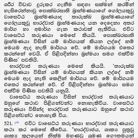
ශරීර විඩාව දුරුකර ගැනීම සඳහා සක්මන් කරමින්
හැසිරෙන්නාවූ පොක්ඛරසාති බ්‍රාහ්මණයාගේ ගෝලයකුවූ
වාසෙට්ඨ බ්‍රාහ්මණයාද තාරුක්ඛ බ්‍රාහ්මණයාගේ
ගෝලයකුවූ භාරද්වාජ බ්‍රාහ්මණයාද යන දෙදෙනා අතර
මාර්ග හා අමාර්ග ගැන කථාවක් ඇතිවිය. එවිට
වාසෙට්ඨ තරුණයා මෙසේ කියයි. පොක්ඛරසාති
බ්‍රාහ්මණයා විසින් යම් මාර්ගයක් කියන ලද්දේ නම්
මෙයම ඇද නැති මාර්ගය වේ. මේ මාර්ගයම එතෙර
කරන්නේ වෙයි. ඒ පිළිපදින්නා බ්‍රහ්මයා සමග එක්වීම
පිණිස’ පවතියි.
භාරද්වාජ තරුණයා මෙසේ කියයි. ‘තාරුක්ඛ
බ්‍රාහ්මණයා විසින් යම් මාර්ගයක් කියන ලද්දේ නම්
මෙයම ඇද නැති කෙලින් මාර්ගය වේ. මේ මාර්ගයම
එතෙර කරන්නේ වේ. ඒ පිළිපදින්නා බ්‍රාහ්මයා සමග
එක්වීම පිණිස පවතියි යනුයි.
වාසෙට්ඨ තරුණයා විසින් භාරද්වාජ තරුණයාට
ඔහුගේ කථාව පිළිගන්වන්ට නොහැකිවිය. වාසෙට්ඨ
තරුණයා විසින්ද භාරද්වාජ තරුණයාට ඔහුගේ කථාව
පිළිගන්වන්ට නොහැකි විය.
521
එවිට වාසෙට්ඨ තරුණයා භාරද්වාජ තරුණයාට
කථා කර මෙසේ කීවේය. “භාරද්වාජය, ශාක්‍ය පුත්‍රවූ
ශාක්‍ය කුලයෙන් නික්ම මහණවූ ශ්‍රමණ ගෞතමයන්