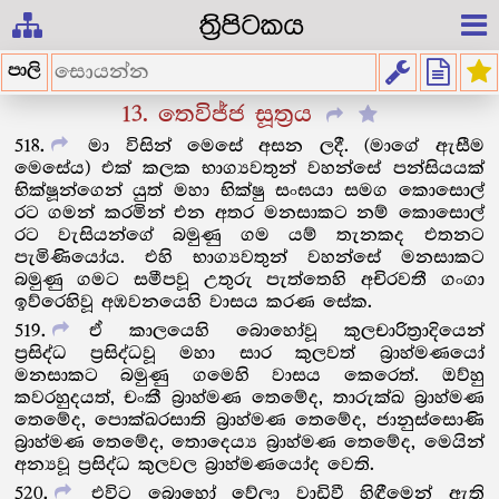
ත්‍රිපිටකය
පාලි
13. තෙවිජ්ජ සූත්‍රය
518
මා විසින් මෙසේ අසන ලදී. (මාගේ ඇසීම
මෙසේය) එක් කලක භාග්‍යවතුන් වහන්සේ පන්සියයක්
භික්ෂූන්ගෙන් යුත් මහා භික්ෂු සංඝයා සමග කොසොල්
රට ගමන් කරමින් එන අතර මනසාකට නම් කොසොල්
රට වැසියන්ගේ බමුණු ගම යම් තැනකද එතනට
පැමිණියෝය. එහි භාග්‍යවතුන් වහන්සේ මනසාකට
බමුණු ගමට සමීපවූ උතුරු පැත්තෙහි අචිරවතී ගංගා
ඉව්රෙහිවූ අඹවනයෙහි වාසය කරණ සේක.
519
ඒ කාලයෙහි බොහෝවූ කුලචාරිත්‍රාදියෙන්
ප්‍රසිද්ධ ප්‍රසිද්ධවූ මහා සාර කුලවත් බ්‍රාහ්මණයෝ
මනසාකට බමුණු ගමෙහි වාසය කෙරෙත්. ඔව්හු
කවරහුදයත්, චංකී බ්‍රාහ්මණ තෙමේද, තාරුක්ඛ බ්‍රාහ්මණ
තෙමේද, පොක්ඛරසාති බ්‍රාහ්මණ තෙමේද, ජානුස්සොණි
බ්‍රාහ්මණ තෙමේද, තොදෙය්‍ය බ්‍රාහ්මණ තෙමේද, මෙයින්
අන්‍යවූ ප්‍රසිද්ධ කුලවල බ්‍රාහ්මණයෝද වෙති.
520
එවිට බොහෝ වේලා වාඩිවී හිඳීමෙන් ඇති